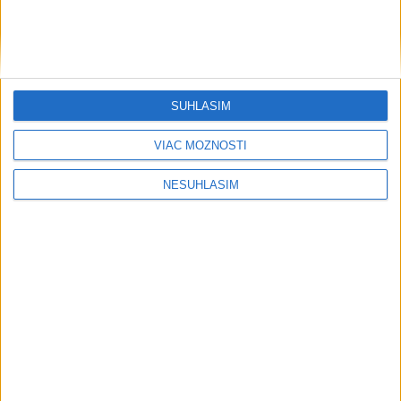
Regióny
INTOXIKOVALA SA OSOBA: Požiar v
Braväcove zasiahol 10 stavieb
dnes 10:13
SÚHLASÍM
VIAC MOŽNOSTÍ
Investor plánuje vybudovať vo Vydranoch bioplynovú stanicu
NESÚHLASÍM
Prehliadka Smoleníc predstaví hradisko, zámok i prírodu
Malých Karpát
Pod Kráľovou hoľou sa v sobotu súťaží o najlepšie
čučoriedkové jedlo