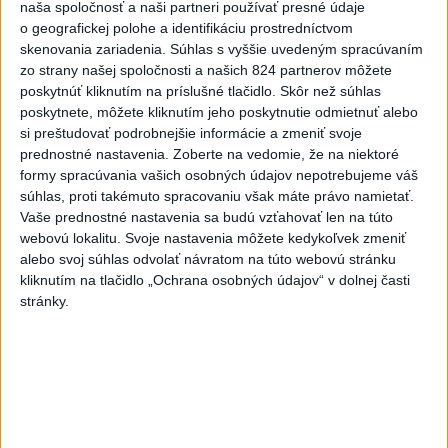
naša spoločnosť a naši partneri používať presné údaje
o geografickej polohe a identifikáciu prostredníctvom
skenovania zariadenia. Súhlas s vyššie uvedeným spracúvaním
zo strany našej spoločnosti a našich 824 partnerov môžete
poskytnúť kliknutím na príslušné tlačidlo. Skôr než súhlas
poskytnete, môžete kliknutím jeho poskytnutie odmietnuť alebo
si preštudovať podrobnejšie informácie a zmeniť svoje
prednostné nastavenia.
Zoberte na vedomie, že na niektoré
formy spracúvania vašich osobných údajov nepotrebujeme váš
súhlas, proti takémuto spracovaniu však máte právo namietať.
Vaše prednostné nastavenia sa budú vzťahovať len na túto
webovú lokalitu. Svoje nastavenia môžete kedykoľvek zmeniť
alebo svoj súhlas odvolať návratom na túto webovú stránku
kliknutím na tlačidlo „Ochrana osobných údajov“ v dolnej časti
HRABKO o výhode Majerského:Mazurek
stránky.
a Laššáková majú rovnakých voličov
Podľa Hrabka sú z hľadiska podpory voličov najsilnejšími
kandidátmi na predsedu VÚC Majerský, Mazurek a Laššáková
(správa, PODCAST, VIDEO)
dnes 6:00