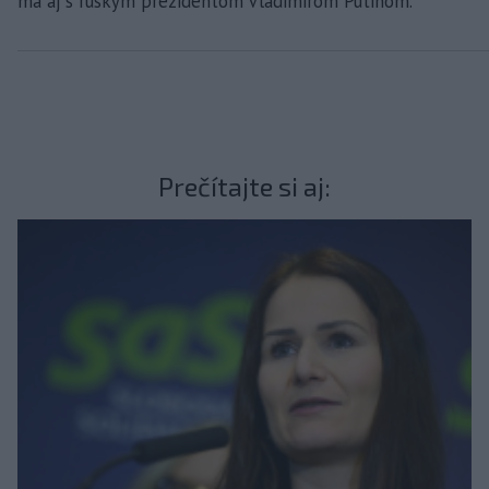
má aj s ruským prezidentom Vladimirom Putinom.
Prečítajte si aj: