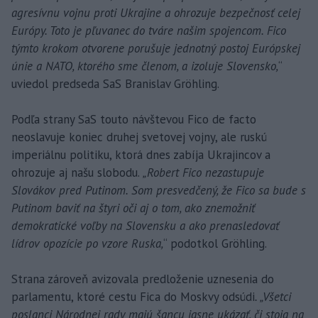
agresívnu vojnu proti Ukrajine a ohrozuje bezpečnosť celej
Európy. Toto je pľuvanec do tváre našim spojencom. Fico
týmto krokom otvorene porušuje jednotný postoj Európskej
únie a NATO, ktorého sme členom, a izoluje Slovensko,
“
uviedol predseda SaS Branislav Gröhling.
Podľa strany SaS touto návštevou Fico de facto
neoslavuje koniec druhej svetovej vojny, ale ruskú
imperiálnu politiku, ktorá dnes zabíja Ukrajincov a
ohrozuje aj našu slobodu.
„Robert Fico nezastupuje
Slovákov pred Putinom. Som presvedčený, že Fico sa bude s
Putinom baviť na štyri oči aj o tom, ako znemožniť
demokratické voľby na Slovensku a ako prenasledovať
lídrov opozície po vzore Ruska,
“ podotkol Gröhling.
Strana zároveň avizovala predloženie uznesenia do
parlamentu, ktoré cestu Fica do Moskvy odsúdi
. „Všetci
poslanci Národnej rady majú šancu jasne ukázať, či stoja na