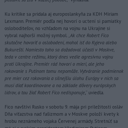
Ku kritike sa pridala aj europoslankyňa za KDH Miriam
Lexmann. Premiér podľa nej hovorí o uctení si pamiatky
osloboditeľov, no vzhľadom na vojnu na Ukrajine si
vybral najhorší možný symbol. „
Ak chce Robert Fico
skutočne hovoriť o oslobodení, mohol ísť do Kyjeva alebo
Bukurešti. Namiesto toho sa dožadoval účasti v Moskve,
teda v centre režimu, ktorý dnes vedie agresívnu vojnu
proti Ukrajine. Premiér rád hovorí o mieri, ale jeho
rokovanie s Putinom tomu nepomôže. Vytváranie podmienok
pre mier cez rokovania a silnejšiu úlohu Európy v nich sa
musí diať koordinovane a na základe dôvery európskych
lídrov, a tou žiaľ Robert Fico nedisponuje
,“ uviedla.
Fico navštívi Rusko v sobotu 9. mája pri príležitosti osláv
Dňa víťazstva nad fašizmom a v Moskve položí kvety k
hrobu neznámeho vojaka Červenej armády. Stretnúť sa