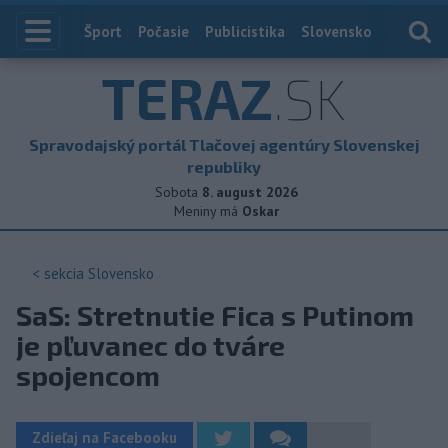
Index
Šport
Počasie
Publicistika
Slovensko
Zahranič
TERAZ
.SK
Spravodajský portál Tlačovej agentúry Slovenskej
republiky
Sobota
8. august 2026
Meniny má
Oskar
< sekcia
Slovensko
SaS: Stretnutie Fica s Putinom
je pľuvanec do tváre
spojencom
Zdieľaj na Facebooku