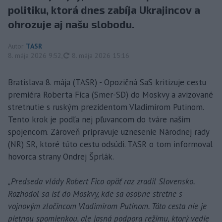
politiku, ktorá dnes zabíja Ukrajincov a
ohrozuje aj našu slobodu.
Autor
TASR
aktualizované
8. mája 2026 9:52
,
8. mája 2026 15:16
Bratislava 8. mája (TASR) - Opozičná SaS kritizuje cestu
premiéra Roberta Fica (Smer-SD) do Moskvy a avizované
stretnutie s ruským prezidentom Vladimirom Putinom.
Tento krok je podľa nej pľuvancom do tváre našim
spojencom. Zároveň pripravuje uznesenie Národnej rady
(NR) SR, ktoré túto cestu odsúdi. TASR o tom informoval
hovorca strany Ondrej Šprlák.
„Predseda vlády Robert Fico opäť raz zradil Slovensko.
Rozhodol sa ísť do Moskvy, kde sa osobne stretne s
vojnovým zločincom Vladimirom Putinom. Táto cesta nie je
pietnou spomienkou, ale jasná podpora režimu, ktorý vedie