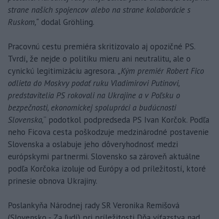
strane našich spojencov alebo na strane kolaborácie s
Ruskom,“
dodal Gröhling.
Pracovnú cestu premiéra skritizovalo aj opozičné PS.
Tvrdí, že nejde o politiku mieru ani neutralitu, ale o
cynickú legitimizáciu agresora.
„Kým premiér Robert Fico
odlieta do Moskvy podať ruku Vladimirovi Putinovi,
predstavitelia PS rokovali na Ukrajine a v Poľsku o
bezpečnosti, ekonomickej spolupráci a budúcnosti
Slovenska,
“ podotkol podpredseda PS Ivan Korčok. Podľa
neho Ficova cesta poškodzuje medzinárodné postavenie
Slovenska a oslabuje jeho dôveryhodnosť medzi
európskymi partnermi. Slovensko sa zároveň aktuálne
podľa Korčoka izoluje od Európy a od príležitostí, ktoré
prinesie obnova Ukrajiny.
Poslankyňa Národnej rady SR Veronika Remišová
(Slovensko - Za ľudí) pri príležitosti Dňa víťazstva nad