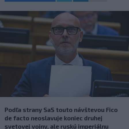
Podľa strany SaS touto návštevou Fico
de facto neoslavuje koniec druhej
svetovej vojny, ale ruskú imperiálnu