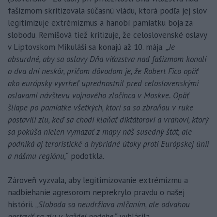
fašizmom skritizovala súčasnú vládu, ktorá podľa jej slov
legitimizuje extrémizmus a hanobí pamiatku boja za
slobodu. Remišová tiež kritizuje, že celoslovenské oslavy
v Liptovskom Mikuláši sa konajú až 10. mája.
„Je
absurdné, aby sa oslavy Dňa víťazstva nad fašizmom konali
o dva dni neskôr, pričom dôvodom je, že Robert Fico opäť
ako európsky vyvrheľ uprednostnil pred celoslovenskými
oslavami návštevu vojnového zločinca v Moskve. Opäť
šliape po pamiatke všetkých, ktorí sa so zbraňou v ruke
postavili zlu, keď sa chodí klaňať diktátorovi a vrahovi, ktorý
sa pokúša nielen vymazať z mapy náš susedný štát, ale
podniká aj teroristické a hybridné útoky proti Európskej únii
a nášmu regiónu,“
podotkla.
Zároveň vyzvala, aby legitimizovanie extrémizmu a
nadbiehanie agresorom neprekrylo pravdu o našej
histórii.
„Sloboda sa neudržiava mlčaním, ale odvahou
postaviť sa zlu v každej podobe,“
vyhlásila.