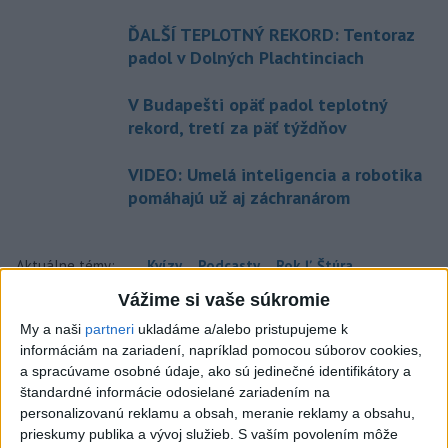
ĎALŠÍ TEPLOTNÝ REKORD: Tentoraz
padol v Dolných Plachtinciach
V Budapešti opäť padol teplotný
rekord, tretí za päť týždňov
VIDEO: Umelá inteligencia a robotika
pomáhajú už aj záchranárom
Aktuálne témy:
Kvízy
Podcasty
Rok Ľ.Štúra
Vážime si vaše súkromie
Turizmus
Cestovanie
Rok dobrovoľníctva
My a naši
partneri
ukladáme a/alebo pristupujeme k
informáciám na zariadení, napríklad pomocou súborov cookies,
Dielo týždňa
Referendum
MS v hokeji
a spracúvame osobné údaje, ako sú jedinečné identifikátory a
štandardné informácie odosielané zariadením na
personalizovanú reklamu a obsah, meranie reklamy a obsahu,
Komunálne voľby
prieskumy publika a vývoj služieb.
S vaším povolením môže