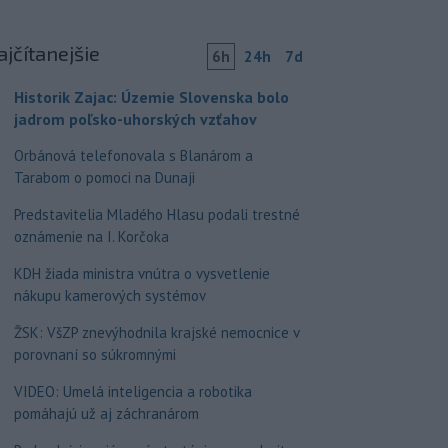
ajčítanejšie
6h
24h
7d
Historik Zajac: Územie Slovenska bolo
jadrom poľsko-uhorských vzťahov
Orbánová telefonovala s Blanárom a
Tarabom o pomoci na Dunaji
Predstavitelia Mladého Hlasu podali trestné
oznámenie na I. Korčoka
KDH žiada ministra vnútra o vysvetlenie
nákupu kamerových systémov
ŽSK: VšZP znevýhodnila krajské nemocnice v
porovnaní so súkromnými
VIDEO: Umelá inteligencia a robotika
pomáhajú už aj záchranárom