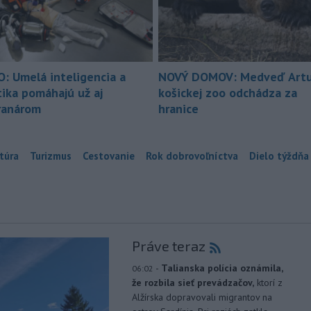
O: Umelá inteligencia a
NOVÝ DOMOV: Medveď Artu
tika pomáhajú už aj
košickej zoo odchádza za
ranárom
hranice
túra
Turizmus
Cestovanie
Rok dobrovoľníctva
Dielo týždňa
Práve teraz
-
Talianska polícia oznámila,
06:02
že rozbila sieť prevádzačov,
ktorí z
Alžírska dopravovali migrantov na