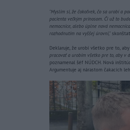
"Myslím si, že čokoľvek, čo sa urobí a p
pacienta veľkým prínosom. Či už to bude
nemocnice, alebo úplne nová nemocnica 
rozhodnutím na vyššej úrovni,"
skonštat
Deklaruje, že urobí všetko pre to, ab
pracovať a urobím všetko pre to, aby v 
poznamenal šéf NÚDCH. Nová inštitúc
Argumentuje aj nárastom čakacích lehô