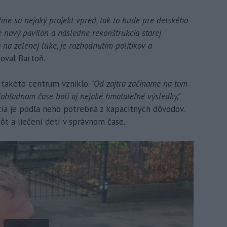
ohne sa nejaký projekt vpred, tak to bude pre detského
 nový pavilón a následne rekonštrukcia starej
na zelenej lúke, je rozhodnutím politikov a
oval Bartoň.
y takéto centrum vzniklo.
"Od zajtra začíname na tom
dohľadnom čase boli aj nejaké hmatateľné výsledky,"
ia je podľa neho potrebná z kapacitných dôvodov.
t a liečení detí v správnom čase.