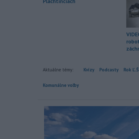
Plachtinciach
VIDE
robo
zách
Aktuálne témy:
Kvízy
Podcasty
Rok Ľ.Š
Komunálne voľby