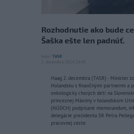
Rozhodnutie ako bude ce
Šaška ešte len padnúť.
Autor
TASR
2. decembra 2024 16:43
Haag 2. decembra (TASR) - Minister zd
Holandsku s finančnými partnermi a p
onkologicky chorých detí na Slovensku
princeznej Máximy v holandskom Utre
(NÚDCH) podpísané memorandum, info
delegácie prezidenta SR Petra Pellegr
pracovnej ceste.