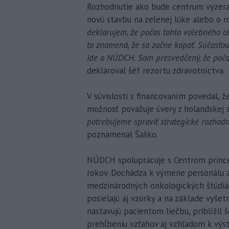
Rozhodnutie ako bude centrum vyzera
novú stavbu na zelenej lúke alebo o ro
deklarujem, že počas tohto volebného o
to znamená, že sa začne kopať. Súčasťou
ide o NÚDCH. Som presvedčený, že počas
deklaroval šéf rezortu zdravotníctva.
V súvislosti s financovaním povedal, ž
možnosť považuje úvery z holandskej 
potrebujeme spraviť strategické rozhodnu
poznamenal Šaško.
NÚDCH spolupracuje s Centrom prince
rokov. Dochádza k výmene personálu a
medzinárodných onkologických štúdiác
posielajú aj vzorky a na základe vyše
nastavujú pacientom liečbu, priblížil
prehĺbeniu vzťahov aj vzhľadom k výs