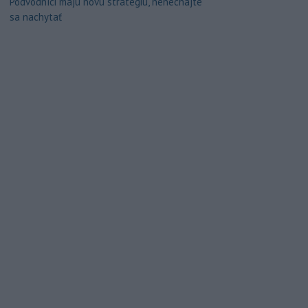
Podvodníci majú novú stratégiu, nenechajte
sa nachytať