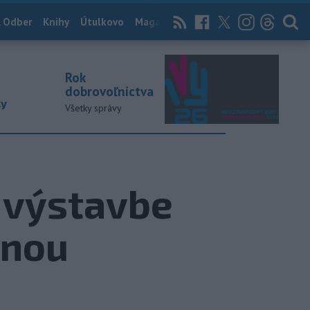
 Odber
Knihy
Útulkovo
Magazín
News Now
Archív
TASR
Rok
dobrovoľníctva
ky
Všetky správy
 výstavbe
inou