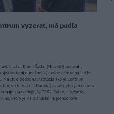
7
ntrum vyzerať, má podľa
ravotníctva Kamil Šaško (Hlas-SD) rokoval v
rojektantami o možnej výstavbe centra na liečbu
. Má ísť o podobnú inštitúciu ako je Centrum
chte, s ktorým má Národný ústav detských chorôb
rmuje spravodajkyňa TASR. Šaško je súčasťou
iniho, ktorý je v Holandsku na jednodňovej