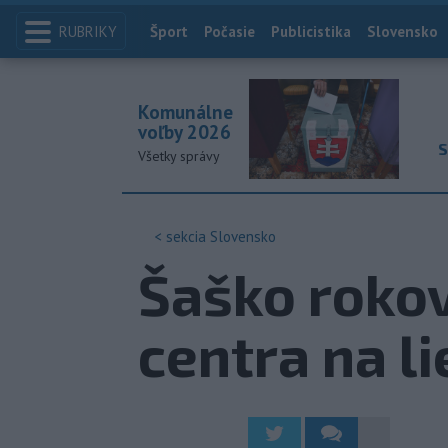
RUBRIKY
Index
Šport
Počasie
Publicistika
Slovensko
Komunálne
voľby 2026
S
Všetky správy
< sekcia
Slovensko
Šaško rokov
centra na l