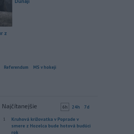
Dunaji
r z
Referendum
MS v hokeji
Najčítanejšie
6h
24h
7d
Kruhová križovatka v Poprade v
1
smere z Hozelca bude hotová budúci
rok