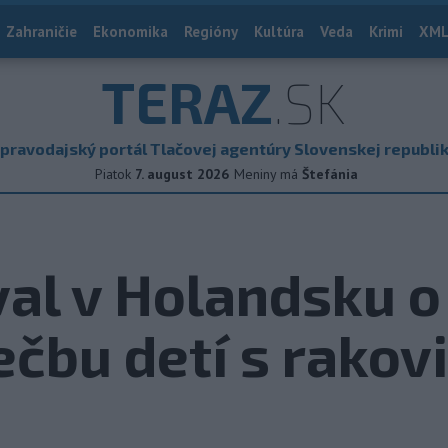
Zahraničie
Ekonomika
Regióny
Kultúra
Veda
Krimi
XML
TERAZ
.SK
pravodajský portál Tlačovej agentúry Slovenskej republi
Piatok
7. august 2026
Meniny má
Štefánia
al v Holandsku o
iečbu detí s rakov