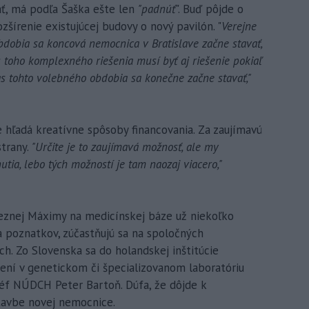
ť, má podľa Šaška ešte len
"padnúť
". Buď pôjde o
zšírenie existujúcej budovy o nový pavilón. "
Verejne
bdobia sa koncová nemocnica v Bratislave začne stavať,
 toho komplexného riešenia musí byť aj riešenie pokiaľ
 tohto volebného obdobia sa konečne začne stavať,"
e hľadá kreatívne spôsoby financovania. Za zaujímavú
strany.
"Určite je to zaujímavá možnosť, ale my
tia, lebo tých možností je tam naozaj viacero,"
znej Máximy na medicínskej báze už niekoľko
 poznatkov, zúčastňujú sa na spoločných
h. Zo Slovenska sa do holandskej inštitúcie
trení v genetickom či špecializovanom laboratóriu
 šéf NÚDCH Peter Bartoň. Dúfa, že dôjde k
tavbe novej nemocnice.