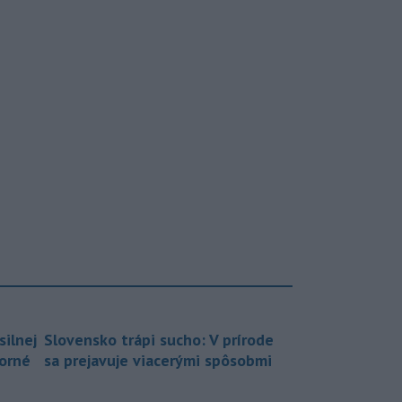
silnej
Slovensko trápi sucho: V prírode
borné
sa prejavuje viacerými spôsobmi