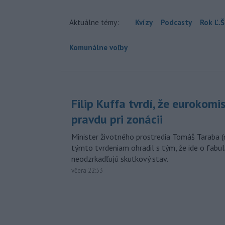
Aktuálne témy:
Kvízy
Podcasty
Rok Ľ.Š
Komunálne voľby
Filip Kuffa tvrdí, že eurokomi
pravdu pri zonácii
Minister životného prostredia Tomáš Taraba (
týmto tvrdeniam ohradil s tým, že ide o fabul
neodzrkadľujú skutkový stav.
včera 22:53