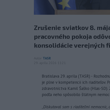
Zrušenie sviatkov 8. máj
pracovného pokoja odôvod
konsolidácie verejných fi
Autor
TASR
29. apríla 2026 11:21
Bratislava 29. apríla (TASR) - Rozhod
je plne v kompetencii ich riaditeľov. 
zdravotníctva Kamil Šaško (Hlas-SD).
podľa neho spôsobilo štátnym nemocni
„
Diskutoval som s riaditeľmi nemocníc, a