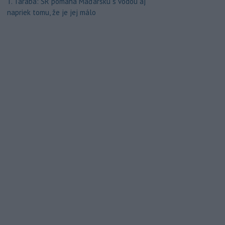
T. Taraba: SR pomáha Maďarsku s vodou aj
napriek tomu, že je jej málo