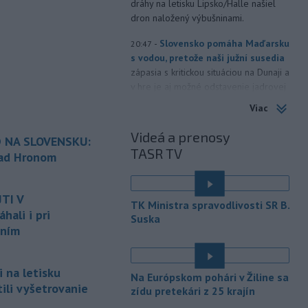
dráhy na letisku Lipsko/Halle našiel
dron naložený výbušninami.
-
Slovensko pomáha Maďarsku
20:47
s vodou, pretože naši južní susedia
zápasia s kritickou situáciou na Dunaji a
v hre je aj možné odstavenie jadrovej
elektrárne.
Viac
-
Litovská pohraničná stráž
20:17
Videá a prenosy
 NA SLOVENSKU:
objavila ďalší podzemný tunel,
TASR TV
ktorý mal
slúžiť na nelegálne
nad Hronom
prevádzanie migrantov z Bieloruska
é
na územie tohto členského štátu
TI V
Európskej únie.
TK Ministra spravodlivosti SR B.
ali i pri
Suska
-
Ruská dezinformačná
20:08
aním
kampaň sa vo Francúzsku zamerala
na ďalšieho
kandidáta, bývalého
centristického premiéra Attala. Ako
 na letisku
Na Európskom pohári v Žiline sa
informovala agentúra AFP, odhalil ju
tili vyšetrovanie
zídu pretekári z 25 krajín
vládny úrad Viginum a s „vysokou