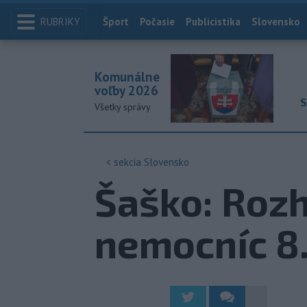
RUBRIKY
Index
Šport
Počasie
Publicistika
Slovensko
Komunálne
voľby 2026
S
Všetky správy
< sekcia
Slovensko
Šaško: Rozh
nemocníc 8.