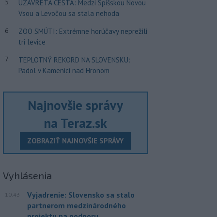
5
UZAVRETÁ CESTA: Medzi Spišskou Novou
Vsou a Levočou sa stala nehoda
6
ZOO SMÚTI: Extrémne horúčavy neprežili
tri levice
7
TEPLOTNÝ REKORD NA SLOVENSKU:
Padol v Kamenici nad Hronom
Najnovšie správy
na Teraz.sk
ZOBRAZIŤ NAJNOVŠIE SPRÁVY
Vyhlásenia
Vyjadrenie: Slovensko sa stalo
10:43
partnerom medzinárodného
projektu na podporu...