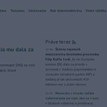
túra
Turizmus
Cestovanie
Rok dobrovoľníctva
Dielo týždňa
Práve teraz
sia mu dala za
-
Štátny tajomník
22:44
ministerstva životného prostredia
Filip Kuffa tvrdí,
že mu Európska
komisia (EK) dala za pravdu v
nominant SNS) sa voči
súvislosti s vládnou pripomienkou k
ácie, ktoré
zonáciám národných parkov (NP) a
naďalej je tak ohrozených 450
miliónov eur z plánu obnovy.
-
Nemecko v stredu začalo
21:25
vyšetrovanie po tom, ako sa v noci
v
blízkosti vzletovej a pristávacej