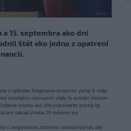
7
a a 15. septembra ako dní
nil štát ako jedno z opatrení
nancií.
nutie o spôsobe fungovania nemocníc počas 8. mája
Pred stredajším rokovaním vlády to uviedol minister
 Zrušenie sviatku ako dňa pracovného pokoja by
ciam náklad zhruba 20 miliónov eur.
by si zorganizovali zdravotnú starostlivosť tak, aby