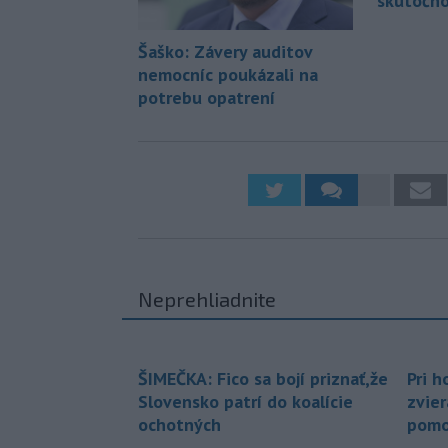
skutočno
Šaško: Závery auditov
nemocníc poukázali na
potrebu opatrení
Neprehliadnite
ŠIMEČKA: Fico sa bojí priznať,že
Pri h
Slovensko patrí do koalície
zvier
ochotných
pomo