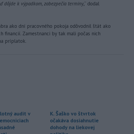
keď dôjde k výpadkom, zabezpečia termíny
,“ dodal
embra ako dní pracovného pokoja odôvodnil štát ako
h financií. Zamestnanci by tak mali počas nich
a príplatok.
lotný audit v
K. Šaško vo štvrtok
nemocniciach
očakáva dosiahnutie
ásadné
dohody na liekovej