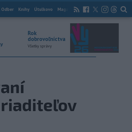
 Odber
Knihy
Útulkovo
Magazín
News Now
Archív
TASR
Rok
dobrovoľníctva
ky
Všetky správy
aní
riaditeľov