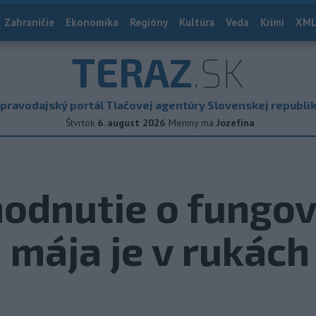
Zahraničie
Ekonomika
Regióny
Kultúra
Veda
Krimi
XML
TERAZ
.SK
pravodajský portál Tlačovej agentúry Slovenskej republi
Štvrtok
6. august 2026
Meniny má
Jozefína
odnutie o fungov
 mája je v rukách 