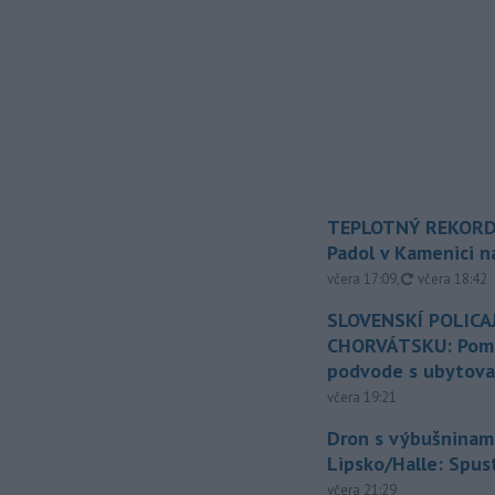
TEPLOTNÝ REKORD
Padol v Kamenici 
aktualizovan
včera 17:09
,
včera 18:42
SLOVENSKÍ POLICAJ
CHORVÁTSKU: Pomáh
podvode s ubytov
včera 19:21
Dron s výbušninami
Lipsko/Halle: Spus
včera 21:29