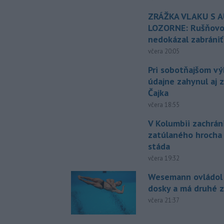
ZRÁŽKA VLAKU S 
LOZORNE: Rušňovod
nedokázal zabrániť
včera 20:05
Pri sobotňajšom v
údajne zahynul aj 
Čajka
včera 18:55
V Kolumbii zachrán
zatúlaného hrocha
stáda
včera 19:32
Wesemann ovládol 
dosky a má druhé z
včera 21:37