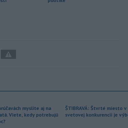
sti
politike
orúčavách myslite aj na
ŠTIBRAVÁ: Štvrté miesto v 
atá. Viete, kedy potrebujú
svetovej konkurencii je vý
c?