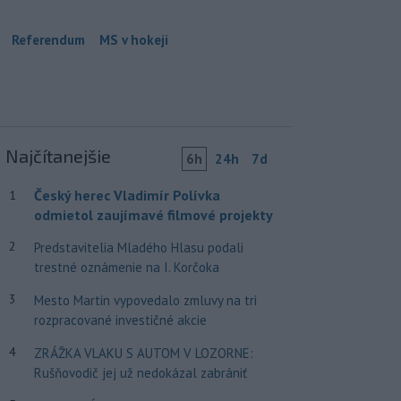
Referendum
MS v hokeji
Najčítanejšie
6h
24h
7d
Český herec Vladimír Polívka
1
odmietol zaujímavé filmové projekty
2
Predstavitelia Mladého Hlasu podali
trestné oznámenie na I. Korčoka
3
Mesto Martin vypovedalo zmluvy na tri
rozpracované investičné akcie
4
ZRÁŽKA VLAKU S AUTOM V LOZORNE:
Rušňovodič jej už nedokázal zabrániť