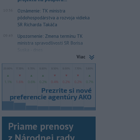
10:36
Oznámenie: TK ministra
pôdohospodárstva a rozvoja vidieka
SR Richarda Takáča
09:49
Upozornenie: Zmena termínu TK
ministra spravodlivosti SR Borisa
Suska - dnes
Viac
Priame prenosy
z Národnej rady