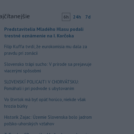
ajčítanejšie
6h
24h
7d
Predstavitelia Mladého Hlasu podali
trestné oznámenie na I. Korčoka
Filip Kuffa tvrdí, že eurokomisia mu dala za
pravdu pri zonácii
Slovensko trápi sucho: V prírode sa prejavuje
viacerými spôsobmi
SLOVENSKÍ POLICAJTI V CHORVÁTSKU:
Pomáhali i pri podvode s ubytovaním
Vo štvrtok má byť opäť horúco, niekde však
hrozia búrky
Historik Zajac: Územie Slovenska bolo jadrom
poľsko-uhorských vzťahov