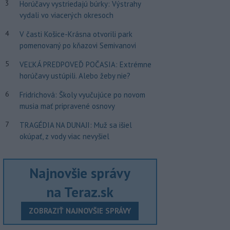
3
Horúčavy vystriedajú búrky: Výstrahy
vydali vo viacerých okresoch
4
V časti Košice-Krásna otvorili park
pomenovaný po kňazovi Semivanovi
5
VEĽKÁ PREDPOVEĎ POČASIA: Extrémne
horúčavy ustúpili. Alebo žeby nie?
6
Fridrichová: Školy vyučujúce po novom
musia mať pripravené osnovy
7
TRAGÉDIA NA DUNAJI: Muž sa išiel
okúpať, z vody viac nevyšiel
Najnovšie správy
na Teraz.sk
ZOBRAZIŤ NAJNOVŠIE SPRÁVY