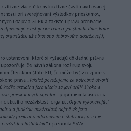
ozitívne viaceré konštruktívne časti navrhovanej
entnosti pri zverejňovaní výsledkov prieskumov,
bných údajov a GDPR a takisto úpravu archivácie
 zodpovedajú existujúcim odborným štandardom, ktoré
ej organizácii už dlhodobo dobrovoľne dodržiavajú
,“
ro ustanovení, ktoré si vyžadujú dôkladnú právnu
A upozorňuje, že návrh zákona rozširuje svoju
 inom členskom štáte EÚ, čo môže byť v rozpore s
skeho práva. „
Taktiež považujeme za potrebné otvoriť
', keďže aktuálna formulácia sa javí príliš široká a
nosti prieskumných agentúr
,“ pripomenula asociácia.
diskusii o nezávislosti orgánu. „
Orgán vykonávajúci
nálnu a funkčnú nezávislosť, najmä ak jeho
lobody prejavu a informovania. Štatistický úrad je
nezávislou inštitúciou
,“ upozornila SAVA.