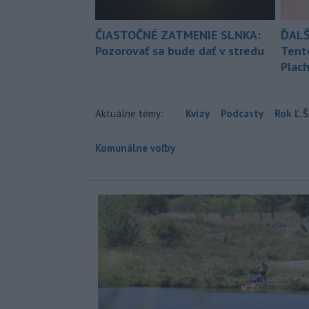
ČIASTOČNÉ ZATMENIE SLNKA:
ĎALŠ
Pozorovať sa bude dať v stredu
Tent
Plach
Aktuálne témy:
Kvízy
Podcasty
Rok Ľ.Š
Komunálne voľby