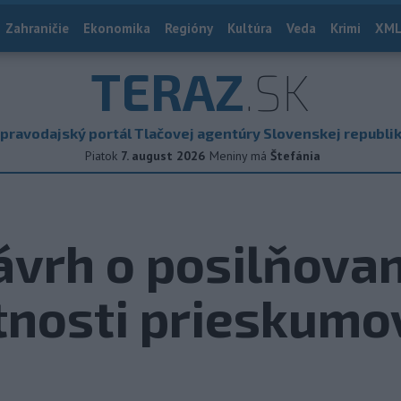
Zahraničie
Ekonomika
Regióny
Kultúra
Veda
Krimi
XML
TERAZ
.SK
pravodajský portál Tlačovej agentúry Slovenskej republi
Piatok
7. august 2026
Meniny má
Štefánia
ávrh o posilňovan
tnosti prieskumo