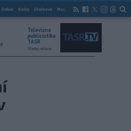
 Odber
Knihy
Útulkovo
Magazín
News Now
Archív
TASR
Televízna
publicistika
TASR
ky
Všetky relácie
í
v