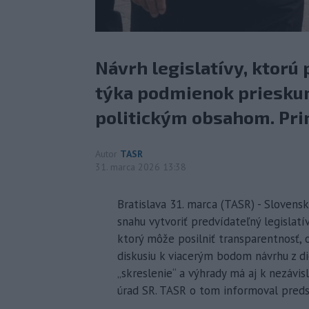
Návrh legislatívy, ktorú 
týka podmienok priesku
politickým obsahom. Pri
Autor
TASR
31. marca 2026 13:38
Bratislava 31. marca (TASR) - Slovens
snahu vytvoriť predvídateľný legislat
ktorý môže posilniť transparentnosť, 
diskusiu k viacerým bodom návrhu z di
„skreslenie“ a výhrady má aj k nezávis
úrad SR. TASR o tom informoval preds