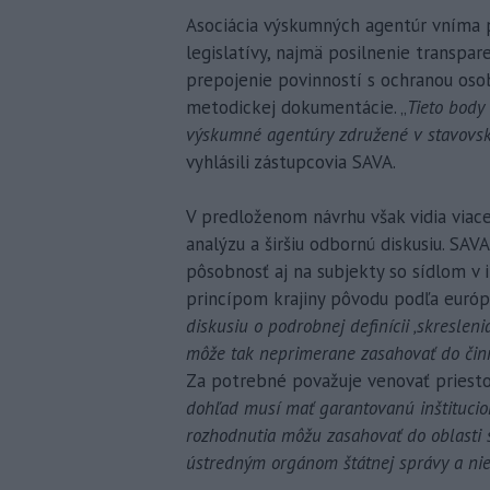
Asociácia výskumných agentúr vníma p
legislatívy, najmä posilnenie transpar
prepojenie povinností s ochranou oso
metodickej dokumentácie. „
Tieto body
výskumné agentúry združené v stavovsk
vyhlásili zástupcovia SAVA.
V predloženom návrhu však vidia viace
analýzu a širšiu odbornú diskusiu. SAV
pôsobnosť aj na subjekty so sídlom v
princípom krajiny pôvodu podľa európ
diskusiu o podrobnej definícii ‚skreslenia
môže tak neprimerane zasahovať do čin
Za potrebné považuje venovať priestor 
dohľad musí mať garantovanú inštitucio
rozhodnutia môžu zasahovať do oblasti s
ústredným orgánom štátnej správy a nie 