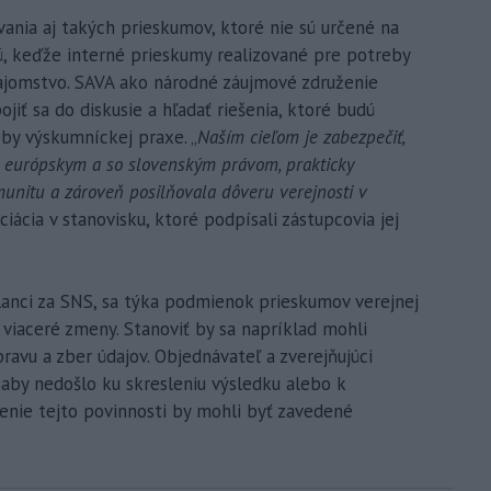
ania aj takých prieskumov, ktoré nie sú určené na
ú, keďže interné prieskumy realizované pre potreby
ajomstvo. SAVA ako národné záujmové združenie
iť sa do diskusie a hľadať riešenia, ktoré budú
eby výskumníckej praxe. „
Naším cieľom je zabezpečiť,
 s európskym a so slovenským právom, prakticky
unitu a zároveň posilňovala dôveru verejnosti v
ociácia v stanovisku, ktoré podpísali zástupcovia jej
oslanci za SNS, sa týka podmienok prieskumov verejnej
viaceré zmeny. Stanoviť by sa napríklad mohli
avu a zber údajov. Objednávateľ a zverejňujúci
 aby nedošlo ku skresleniu výsledku alebo k
enie tejto povinnosti by mohli byť zavedené