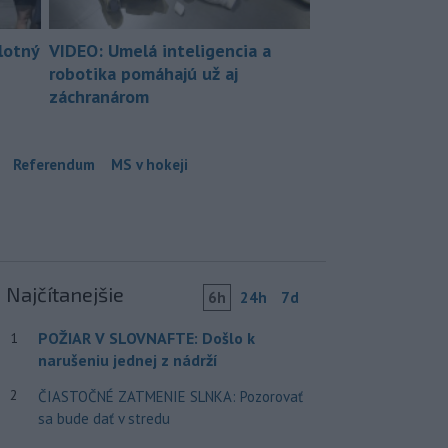
lotný
VIDEO: Umelá inteligencia a
robotika pomáhajú už aj
záchranárom
Referendum
MS v hokeji
Najčítanejšie
6h
24h
7d
POŽIAR V SLOVNAFTE: Došlo k
1
narušeniu jednej z nádrží
2
ČIASTOČNÉ ZATMENIE SLNKA: Pozorovať
sa bude dať v stredu