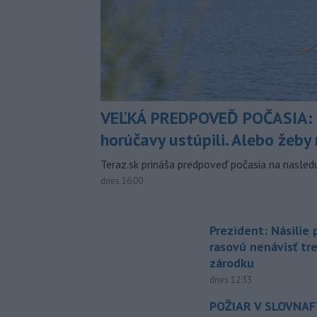
VEĽKÁ PREDPOVEĎ POČASIA:
horúčavy ustúpili. Alebo žeby 
Teraz.sk prináša predpoveď počasia na nasledu
dnes 16:00
Prezident: Násilie
rasovú nenávisť tr
zárodku
dnes 12:33
POŽIAR V SLOVNAFT