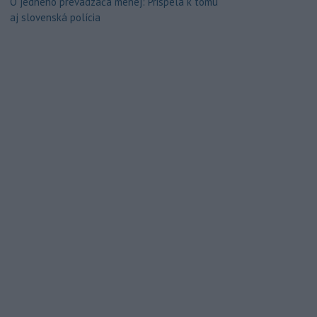
O jedného prevádzača menej: Prispela k tomu
aj slovenská polícia