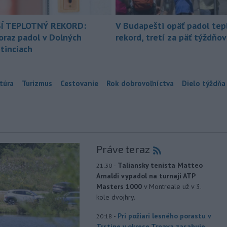
Í TEPLOTNÝ REKORD:
V Budapešti opäť padol tep
oraz padol v Dolných
rekord, tretí za päť týždňov
tinciach
túra
Turizmus
Cestovanie
Rok dobrovoľníctva
Dielo týždňa
Práve teraz
-
Taliansky tenista Matteo
21:30
Arnaldi vypadol na turnaji ATP
Masters 1000
v Montreale už v 3.
kole dvojhry.
-
Pri požiari lesného porastu v
20:18
Trstíne v okrese Trnava zasahuje