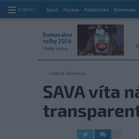
RUBRIKY
Index
Šport
Počasie
Publicistika
Slovensko
Komunálne
voľby 2026
S
Všetky správy
< sekcia
Slovensko
SAVA víta n
transparen