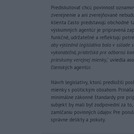
Prediskutovať chcú povinnosť oznamov
zverejnenie a ani zverejňované nebud
klienta často predstavujú obchodné t
výskumných agentúr je pripravená zapoj
funkčné, udržateľné a reflektujú potr
aby výsledná legislatíva bola v súlade
vykonateľná, priateľská pre odbornú kom
prieskumy verejnej mienky
,“ uviedla as
členských agentúr.
Návrh legislatívy, ktorú predložili p
mienky s politickým obsahom. Prináša 
minimálne zákonné štandardy pre prípr
subjekt by mali byť zodpovední za to,
zamlčaniu povinných údajov. Pre poruš
správne delikty a pokuty.