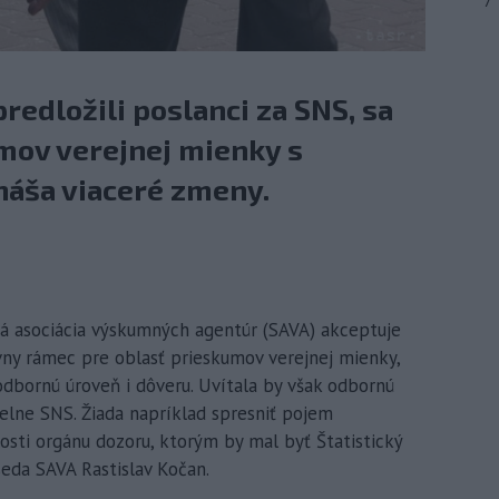
7
predložili poslanci za SNS, sa
mov verejnej mienky s
náša viaceré zmeny.
ká asociácia výskumných agentúr (SAVA) akceptuje
ívny rámec pre oblasť prieskumov verejnej mienky,
odbornú úroveň i dôveru. Uvítala by však odbornú
elne SNS. Žiada napríklad spresniť pojem
losti orgánu dozoru, ktorým by mal byť Štatistický
eda SAVA Rastislav Kočan.