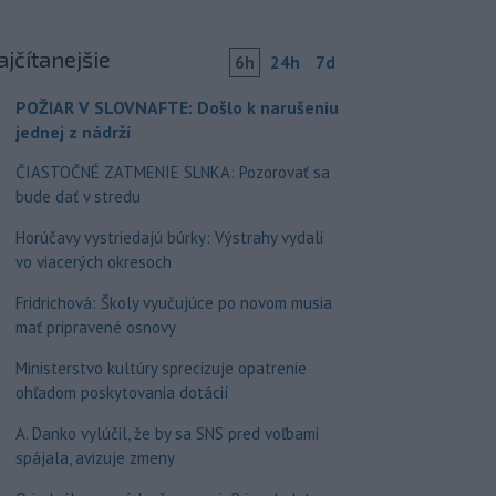
ajčítanejšie
6h
24h
7d
POŽIAR V SLOVNAFTE: Došlo k narušeniu
jednej z nádrží
ČIASTOČNÉ ZATMENIE SLNKA: Pozorovať sa
bude dať v stredu
Horúčavy vystriedajú búrky: Výstrahy vydali
vo viacerých okresoch
Fridrichová: Školy vyučujúce po novom musia
mať pripravené osnovy
Ministerstvo kultúry sprecizuje opatrenie
ohľadom poskytovania dotácií
A. Danko vylúčil, že by sa SNS pred voľbami
spájala, avizuje zmeny