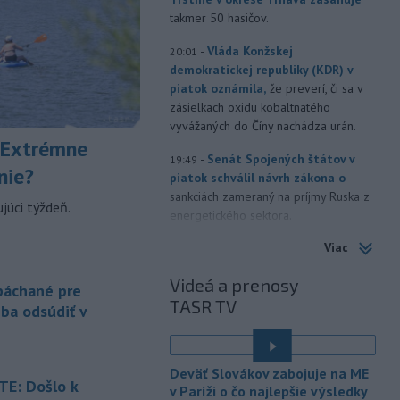
takmer 50 hasičov.
-
Vláda Konžskej
20:01
demokratickej republiky (KDR) v
piatok oznámila,
že preverí, či sa v
zásielkach oxidu kobaltnatého
vyvážaných do Číny nachádza urán.
 Extrémne
-
Senát Spojených štátov v
19:49
nie?
piatok schválil návrh zákona o
sankciách zameraný na príjmy Ruska z
júci týždeň.
energetického sektora.
Viac
-
Slovenská polícia prispela k
16:08
objasneniu prípadu prevádzačstva,
Videá a prenosy
ktorý sa podarilo ukončiť
 páchané pre
TASR TV
právoplatným odsúdením páchateľa v
eba odsúdiť v
Maďarsku.
-
Piatkový požiar v
15:21
Deväť Slovákov zabojuje na ME
bratislavskej rafinérii Slovnaft je
E: Došlo k
v Paríži o čo najlepšie výsledky
pod kontrolou.
Príčina jeho vzniku