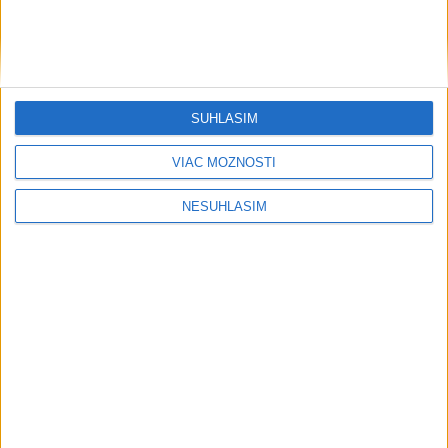
Šport
SÚHLASÍM
VIAC MOŽNOSTÍ
....
NESÚHLASÍM
....