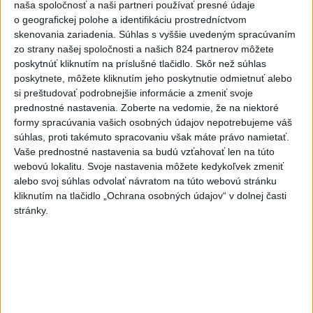
NOČNÝ ÚTOK: Rusko tvrdí, že
naša spoločnosť a naši partneri používať presné údaje
zostrelilo 605 ukrajinských
o geografickej polohe a identifikáciu prostredníctvom
dronov
skenovania zariadenia. Súhlas s vyššie uvedeným spracúvaním
zo strany našej spoločnosti a našich 824 partnerov môžete
aktualizované
dnes 9:37
,
dnes 10:35
poskytnúť kliknutím na príslušné tlačidlo. Skôr než súhlas
FIFA sa ospravedlnila za plán s
poskytnete, môžete kliknutím jeho poskytnutie odmietnuť alebo
podielmi, no podporila
si preštudovať podrobnejšie informácie a zmeniť svoje
prednostné nastavenia.
Zoberte na vedomie, že na niektoré
Infantina
formy spracúvania vašich osobných údajov nepotrebujeme váš
aktualizované
dnes 6:47
,
dnes 7:10
súhlas, proti takémuto spracovaniu však máte právo namietať.
Prokop odchádza z MŠK Žilina
Vaše prednostné nastavenia sa budú vzťahovať len na túto
webovú lokalitu. Svoje nastavenia môžete kedykoľvek zmeniť
na hosťovanie do Interu Turku
alebo svoj súhlas odvolať návratom na túto webovú stránku
dnes 10:13
kliknutím na tlačidlo „Ochrana osobných údajov“ v dolnej časti
stránky.
Práve teraz
-
Severná Kórea vo štvrtok odpálila najmenej jeden
11:29
neidentifikovaný
projektil smerom k Japonskému moru, uviedla
juhokórejská armáda.
Viac