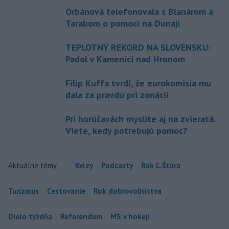
Orbánová telefonovala s Blanárom a
Tarabom o pomoci na Dunaji
TEPLOTNÝ REKORD NA SLOVENSKU:
Padol v Kamenici nad Hronom
Filip Kuffa tvrdí, že eurokomisia mu
dala za pravdu pri zonácii
Pri horúčavách myslite aj na zvieratá.
Viete, kedy potrebujú pomoc?
Aktuálne témy:
Kvízy
Podcasty
Rok Ľ.Štúra
Turizmus
Cestovanie
Rok dobrovoľníctva
Dielo týždňa
Referendum
MS v hokeji