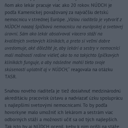
ňom ako lekár pracuje viac ako 20 rokov. NÚDCH je
podľa Kamenickej považovaný za najväčšiu detskú
nemocnicu v strednej Európe.
„Víziou riaditeľa je vytvoriť z
NÚDCH naozaj špičkovú nemocnicu na európskej a svetovej
úrovni. Sám ako lekár absolvoval viacero stáží na
kvalitných svetových klinikách, a preto si veľmi dobre
uvedomuje, aké dôležité je, aby lekári a sestry v nemocnici
mali možnosti reálne vidieť, ako to na takýchto špičkových
klinikách funguje, a aby následne mohli tieto svoje
skúsenosti uplatniť aj v NÚDCH,“
reagovala na otázku
TASR.
Snahou nového riaditeľa je tiež dosiahnuť medzinárodnú
akreditáciu pracovísk ústavu a nadviazať úzku spoluprácu
s najlepšími svetovými nemocnicami. To by podľa
hovorkyne malo umožniť ich lekárom a sestrám viac
odborných stáží a možností učiť sa od tých najlepších.
Tak isto by aj NÚDCH ocenil, keby k nim prišli na stáže