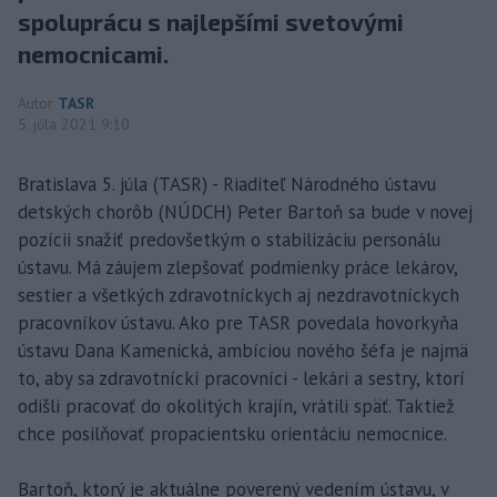
spoluprácu s najlepšími svetovými
nemocnicami.
Autor
TASR
5. júla 2021 9:10
Bratislava 5. júla (TASR) - Riaditeľ Národného ústavu
detských chorôb (NÚDCH) Peter Bartoň sa bude v novej
pozícii snažiť predovšetkým o stabilizáciu personálu
ústavu. Má záujem zlepšovať podmienky práce lekárov,
sestier a všetkých zdravotníckych aj nezdravotníckych
pracovníkov ústavu. Ako pre TASR povedala hovorkyňa
ústavu Dana Kamenická, ambíciou nového šéfa je najmä
to, aby sa zdravotnícki pracovníci - lekári a sestry, ktorí
odišli pracovať do okolitých krajín, vrátili späť. Taktiež
chce posilňovať propacientsku orientáciu nemocnice.
Bartoň, ktorý je aktuálne poverený vedením ústavu, v