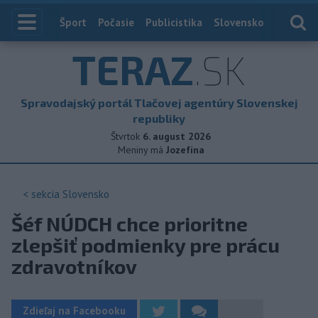
Index
Šport
Počasie
Publicistika
Slovensko
Zahranič
TERAZ
.SK
Spravodajský portál Tlačovej agentúry Slovenskej
republiky
Štvrtok
6. august 2026
Meniny má
Jozefína
< sekcia
Slovensko
Šéf NÚDCH chce prioritne
zlepšiť podmienky pre prácu
zdravotníkov
Zdieľaj na Facebooku