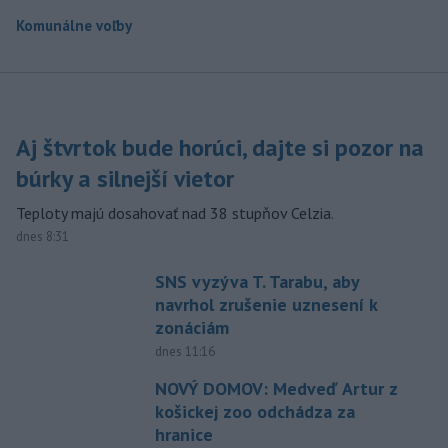
Komunálne voľby
Aj štvrtok bude horúci, dajte si pozor na
búrky a silnejší vietor
Teploty majú dosahovať nad 38 stupňov Celzia.
dnes 8:31
SNS vyzýva T. Tarabu, aby
navrhol zrušenie uznesení k
zonáciám
dnes 11:16
NOVÝ DOMOV: Medveď Artur z
košickej zoo odchádza za
hranice