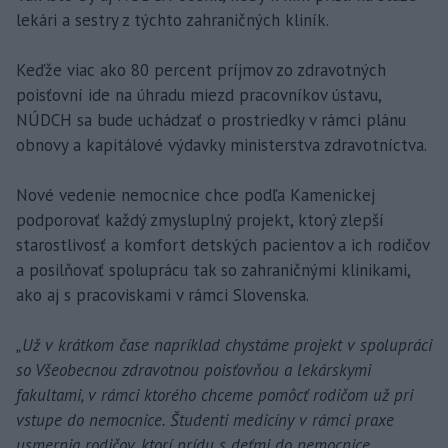
lekári a sestry z týchto zahraničných kliník.
Keďže viac ako 80 percent príjmov zo zdravotných
poisťovní ide na úhradu miezd pracovníkov ústavu,
NÚDCH sa bude uchádzať o prostriedky v rámci plánu
obnovy a kapitálové výdavky ministerstva zdravotníctva.
Nové vedenie nemocnice chce podľa Kamenickej
podporovať každý zmysluplný projekt, ktorý zlepší
starostlivosť a komfort detských pacientov a ich rodičov
a posilňovať spoluprácu tak so zahraničnými klinikami,
ako aj s pracoviskami v rámci Slovenska.
„Už v krátkom čase napríklad chystáme projekt v spolupráci
so Všeobecnou zdravotnou poisťovňou a lekárskymi
fakultami, v rámci ktorého chceme pomôcť rodičom už pri
vstupe do nemocnice. Študenti medicíny v rámci praxe
usmernia rodičov, ktorí prídu s deťmi do nemocnice