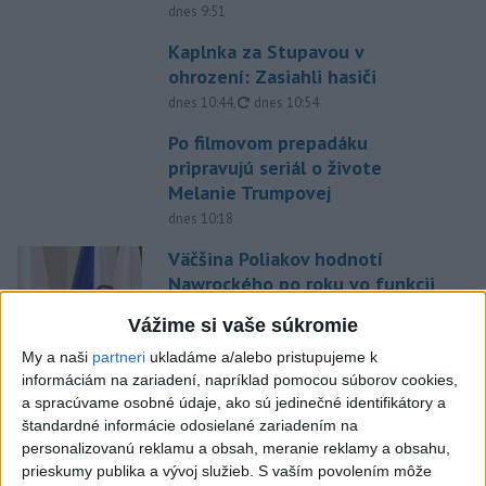
dnes 9:51
Kaplnka za Stupavou v
ohrození: Zasiahli hasiči
aktualizované
dnes 10:44
,
dnes 10:54
Po filmovom prepadáku
pripravujú seriál o živote
Melanie Trumpovej
dnes 10:18
Väčšina Poliakov hodnotí
Nawrockého po roku vo funkcii
pozitívne
Vážime si vaše súkromie
aktualizované
dnes 9:53
,
dnes 11:23
My a naši
partneri
ukladáme a/alebo pristupujeme k
V Maroku obvinili 86 ľudí v
informáciám na zariadení, napríklad pomocou súborov cookies,
súvislosti s migračnou krízou v
a spracúvame osobné údaje, ako sú jedinečné identifikátory a
Ceute
štandardné informácie odosielané zariadením na
personalizovanú reklamu a obsah, meranie reklamy a obsahu,
dnes 8:48
prieskumy publika a vývoj služieb.
S vaším povolením môže