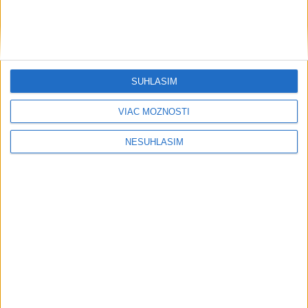
....
SÚHLASÍM
VIAC MOŽNOSTÍ
NESÚHLASÍM
....