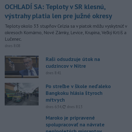
OCHLADÍ SA: Teploty v SR klesnú,
výstrahy platia len pre južné okresy
Teploty okolo 33 stupňov Celzia sa v piatok môžu vyskytnúť v
okresoch Komárno, Nové Zámky, Levice, Krupina, Veľký Krtíš a
Lučenec.
dnes 8:08
Raši odsudzuje útok na
cudzincov v Nitre
dnes 8:41
Po streľbe v škole neďaleko
Bangkoku hlásia štyroch
mŕtvych
aktualizované
dnes 6:34
,
dnes 8:13
Maroko je pripravené
spolupracovať na návrate
neplnoletých migrantov