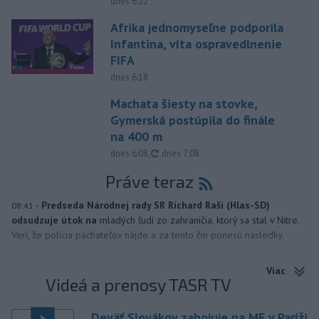
dnes 6:22
Afrika jednomyseľne podporila
Infantina, víta ospravedlnenie
FIFA
dnes 6:18
Machata šiesty na stovke,
Gymerská postúpila do finále
na 400 m
aktualizované
dnes 6:08
,
dnes 7:08
Práve teraz
-
Predseda Národnej rady SR Richard Raši (Hlas-SD)
08:41
odsudzuje útok na
mladých ľudí zo zahraničia, ktorý sa stal v Nitre.
Verí, že polícia páchateľov nájde a za tento čin ponesú následky.
Viac
Videá a prenosy TASR TV
Deväť Slovákov zabojuje na ME v Paríži