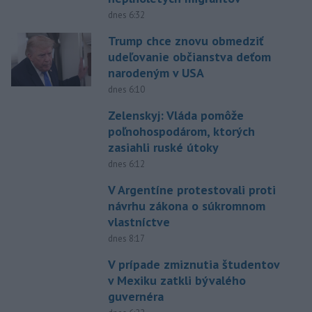
dnes 6:32
Trump chce znovu obmedziť
udeľovanie občianstva deťom
narodeným v USA
dnes 6:10
Zelenskyj: Vláda pomôže
poľnohospodárom, ktorých
zasiahli ruské útoky
dnes 6:12
V Argentíne protestovali proti
návrhu zákona o súkromnom
vlastníctve
dnes 8:17
V prípade zmiznutia študentov
v Mexiku zatkli bývalého
guvernéra