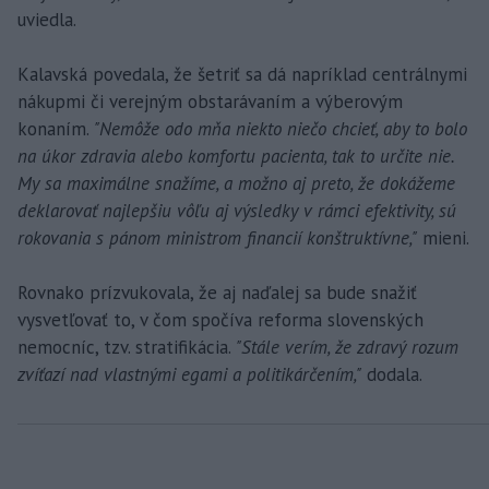
uviedla.
Kalavská povedala, že šetriť sa dá napríklad centrálnymi
nákupmi či verejným obstarávaním a výberovým
konaním.
"Nemôže odo mňa niekto niečo chcieť, aby to bolo
na úkor zdravia alebo komfortu pacienta, tak to určite nie.
My sa maximálne snažíme, a možno aj preto, že dokážeme
deklarovať najlepšiu vôľu aj výsledky v rámci efektivity, sú
rokovania s pánom ministrom financií konštruktívne,"
mieni.
Rovnako prízvukovala, že aj naďalej sa bude snažiť
vysvetľovať to, v čom spočíva reforma slovenských
nemocníc, tzv. stratifikácia.
"Stále verím, že zdravý rozum
zvíťazí nad vlastnými egami a politikárčením,"
dodala.