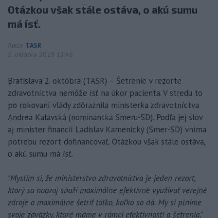
Otázkou však stále ostáva, o akú sumu
má ísť.
Autor
TASR
2. októbra 2019 13:46
Bratislava 2. októbra (TASR) – Šetrenie v rezorte
zdravotníctva nemôže ísť na úkor pacienta. V stredu to
po rokovaní vlády zdôraznila ministerka zdravotníctva
Andrea Kalavská (nominantka Smeru-SD). Podľa jej slov
aj minister financií Ladislav Kamenický (Smer-SD) vníma
potrebu rezort dofinancovať. Otázkou však stále ostáva,
o akú sumu má ísť.
"Myslím si, že ministerstvo zdravotníctva je jeden rezort,
ktorý sa naozaj snaží maximálne efektívne využívať verejné
zdroje a maximálne šetriť toľko, koľko sa dá. My si plníme
svoje záväzky, ktoré máme v rámci efektívnosti a šetrenia,"