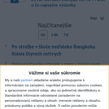
o čo najlepšie výsledky
Viac
Najčítanejšie
6h
24h
7d
Po streľbe v škole neďaleko Bangkoku
1
hlásia štyroch mŕtvych
2
Kruhová križovatka v Poprade v smere z Hozelca bude
hotová budúci rok
Vážime si vaše súkromie
3
Prešovský kraj vyzýva k využitiu bezplatného parkoviska v
My a naši
partneri
ukladáme a/alebo pristupujeme k
Tatrách
informáciám na zariadení, napríklad pomocou súborov cookies,
a spracúvame osobné údaje, ako sú jedinečné identifikátory a
4
ÚPLNÉ ZATMENIE SLNKA: Časť Európy zahalí tma,
štandardné informácie odosielané zariadením na
hrozia dôsledky
personalizovanú reklamu a obsah, meranie reklamy a obsahu,
prieskumy publika a vývoj služieb.
S vaším povolením môže