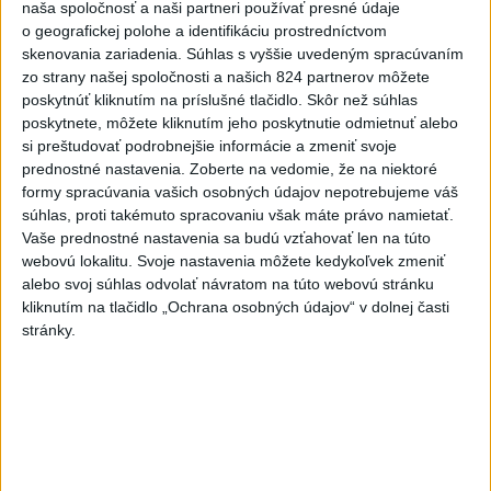
5
V Košiciach Nad jazerom začína výstavba
naša spoločnosť a naši partneri používať presné údaje
chodníka,otvorili aj pumptrack
o geografickej polohe a identifikáciu prostredníctvom
skenovania zariadenia. Súhlas s vyššie uvedeným spracúvaním
6
Historik Zajac: Územie Slovenska bolo jadrom poľsko-
zo strany našej spoločnosti a našich 824 partnerov môžete
uhorských vzťahov
poskytnúť kliknutím na príslušné tlačidlo. Skôr než súhlas
poskytnete, môžete kliknutím jeho poskytnutie odmietnuť alebo
7
Mesto Martin vypovedalo zmluvy na tri rozpracované
si preštudovať podrobnejšie informácie a zmeniť svoje
investičné akcie
prednostné nastavenia.
Zoberte na vedomie, že na niektoré
formy spracúvania vašich osobných údajov nepotrebujeme váš
súhlas, proti takémuto spracovaniu však máte právo namietať.
Najnovšie správy na Teraz.sk
Vaše prednostné nastavenia sa budú vzťahovať len na túto
webovú lokalitu. Svoje nastavenia môžete kedykoľvek zmeniť
Vyhlásenia
alebo svoj súhlas odvolať návratom na túto webovú stránku
Priame prenosy z Národnej rady SR
kliknutím na tlačidlo „Ochrana osobných údajov“ v dolnej časti
stránky.
Politika na sociálnych sieťach
Zobraziť viac
Info