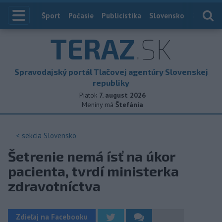
Index
Šport
Počasie
Publicistika
Slovensko
Zahranič
TERAZ
.SK
Spravodajský portál Tlačovej agentúry Slovenskej
republiky
Piatok
7. august 2026
Meniny má
Štefánia
< sekcia
Slovensko
Šetrenie nemá ísť na úkor
pacienta, tvrdí ministerka
zdravotníctva
Zdieľaj na Facebooku