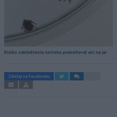
Riziko zaklieštenia netreba podceňovať ani na jar
Zdieľaj na Facebooku