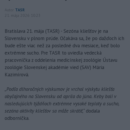
Autor
TASR
21. mája 2026 10:23
Bratislava 21. mája (TASR) - Sezóna kliešťov je na
Slovensku v plnom prúde. Očakáva sa, že po dažďoch ich
bude ešte viac než za posledné dva mesiace, keď bolo
extrémne sucho. Pre TASR to uviedla vedecká
pracovníčka z oddelenia medicínskej zoológie Ústavu
zoológie Slovenskej akadémie vied (SAV) Mária
Kazimírová.
„Podľa dlhoročných výskumov je vrchol výskytu kliešťa
obyčajného na Slovensku od apríla do júna. Keby boli v
nasledujúcich týždňoch extrémne vysoké teploty a sucho,
sezóna aktivity kliešťov sa môže skrátiť,“
dodala
odborníčka.