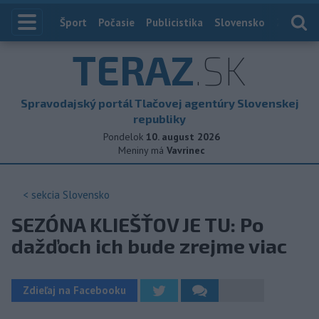
Index
Šport
Počasie
Publicistika
Slovensko
Zahranič
TERAZ
.SK
Spravodajský portál Tlačovej agentúry Slovenskej
republiky
Pondelok
10. august 2026
Meniny má
Vavrinec
< sekcia
Slovensko
SEZÓNA KLIEŠŤOV JE TU: Po
dažďoch ich bude zrejme viac
Zdieľaj na Facebooku