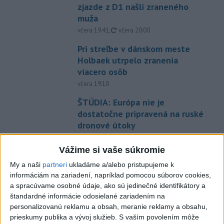
zjazde z D1 našli zraneného
muža
aktualizované
včera 19:41
,
včera 20:00
Pri streľbe v dánskom meste
Holbaek utrpelo zranenia
viacero osôb
včera 19:10
ŠTÚDIA: Európa nie je
dostatočne pripravená na ruské
dronové útoky
včera 17:15
Vážime si vaše súkromie
V Bratislave na Starej Ivanskej
My a naši
partneri
ukladáme a/alebo pristupujeme k
ceste horí odpad a vonkajší
informáciám na zariadení, napríklad pomocou súborov cookies,
porast
a spracúvame osobné údaje, ako sú jedinečné identifikátory a
včera 17:30
štandardné informácie odosielané zariadením na
personalizovanú reklamu a obsah, meranie reklamy a obsahu,
Polícia upozorňuje seniorov na
prieskumy publika a vývoj služieb.
S vaším povolením môže
nekalé praktiky podvodníkov