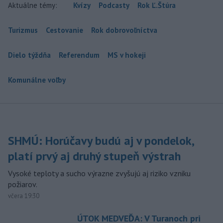
Aktuálne témy:
Kvízy
Podcasty
Rok Ľ.Štúra
Turizmus
Cestovanie
Rok dobrovoľníctva
Dielo týždňa
Referendum
MS v hokeji
Komunálne voľby
SHMÚ: Horúčavy budú aj v pondelok,
platí prvý aj druhý stupeň výstrah
Vysoké teploty a sucho výrazne zvyšujú aj riziko vzniku
požiarov.
včera 19:30
ÚTOK MEDVEĎA: V Turanoch pri