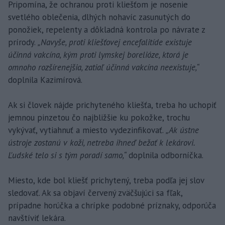
Pripomína, že ochranou proti kliešťom je nosenie
svetlého oblečenia, dlhých nohavíc zasunutých do
ponožiek, repelenty a dôkladná kontrola po návrate z
prírody.
„Navyše, proti kliešťovej encefalitíde existuje
účinná vakcína, kým proti lymskej borelióze, ktorá je
omnoho rozšírenejšia, zatiaľ účinná vakcína neexistuje,“
doplnila Kazimírová.
Ak si človek nájde prichyteného kliešťa, treba ho uchopiť
jemnou pinzetou čo najbližšie ku pokožke, trochu
vykývať, vytiahnuť a miesto vydezinfikovať.
„Ak ústne
ústroje zostanú v koži, netreba ihneď bežať k lekárovi.
Ľudské telo si s tým poradí samo,“
doplnila odborníčka.
Miesto, kde bol kliešť prichytený, treba podľa jej slov
sledovať. Ak sa objaví červený zväčšujúci sa fľak,
prípadne horúčka a chrípke podobné príznaky, odporúča
navštíviť lekára.