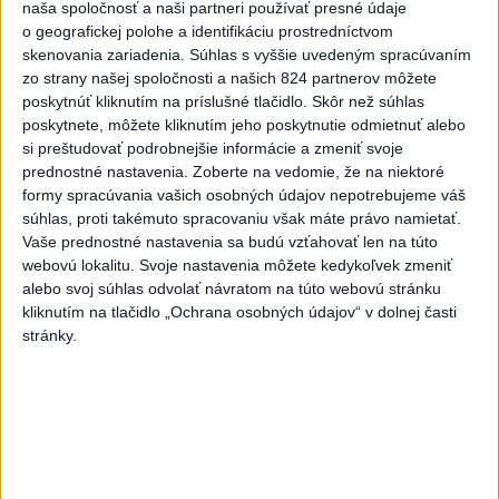
naša spoločnosť a naši partneri používať presné údaje
včera 19:25
o geografickej polohe a identifikáciu prostredníctvom
skenovania zariadenia. Súhlas s vyššie uvedeným spracúvaním
Viac ako 200 hasičov bojuje s
zo strany našej spoločnosti a našich 824 partnerov môžete
novým lesným požiarom na
poskytnúť kliknutím na príslušné tlačidlo. Skôr než súhlas
juhu Francúzska
poskytnete, môžete kliknutím jeho poskytnutie odmietnuť alebo
včera 19:29
si preštudovať podrobnejšie informácie a zmeniť svoje
prednostné nastavenia.
Zoberte na vedomie, že na niektoré
Požiar na juhozápade
formy spracúvania vašich osobných údajov nepotrebujeme váš
Španielska je naďalej
súhlas, proti takémuto spracovaniu však máte právo namietať.
aktívny.Evakuovali 470 ľudí
Vaše prednostné nastavenia sa budú vzťahovať len na túto
včera 16:11
webovú lokalitu. Svoje nastavenia môžete kedykoľvek zmeniť
alebo svoj súhlas odvolať návratom na túto webovú stránku
Tóth získal na ME do 23 rokov
kliknutím na tlačidlo „Ochrana osobných údajov“ v dolnej časti
striebro v trape
stránky.
aktualizované
včera 21:22
,
včera 21:45
PREKVAPENIE POD DUBŇOM:
Skalica vezie zo Žiliny všetky
body
aktualizované
včera 19:00
,
včera 20:10