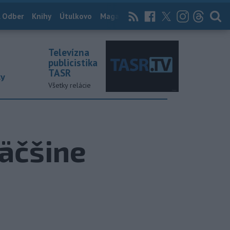
 Odber
Knihy
Útulkovo
Magazín
News Now
Archív
TASR
Televízna
publicistika
TASR
ky
Všetky relácie
väčšine