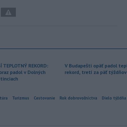
Í TEPLOTNÝ REKORD:
V Budapešti opäť padol tep
oraz padol v Dolných
rekord, tretí za päť týždňov
tinciach
túra
Turizmus
Cestovanie
Rok dobrovoľníctva
Dielo týždňa