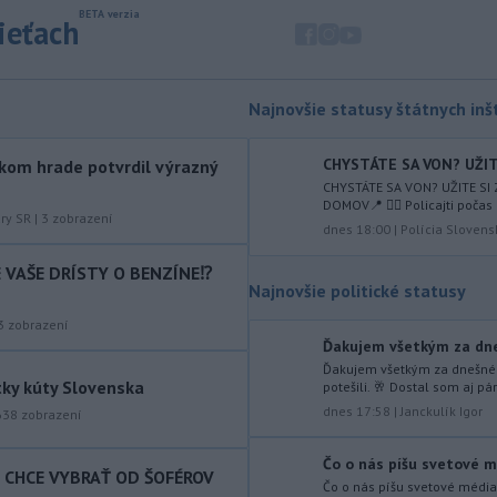
generálnom prokurátorovi, ak
sieťach
parlament schváli skrátenie jeho
šesťmesačnej výpovednej lehoty.
-
Silné búrky vo štvrtok
12:00
Najnovšie statusy štátnych inšt
vyvolali v hornatých oblastiach
západného
Rakúska povodne a
CHYSTÁTE SA VON? UŽITE
kom hrade potvrdil výrazný
zosuvy pôdy.
CHYSTÁTE SA VON? UŽITE SI
DOMOV📍 👮‍♂️ Policajti počas 
-
Slovenský
11:51
úry SR
|
3
zobrazení
dnes 18:00
|
Polícia Slovens
hydrometeorologický ústav (SHMÚ)
varuje v piatok
pred búrkami vo
IE VAŠE DRÍSTY O BENZÍNE⁉️
viacerých okresoch stredného a
Najnovšie politické statusy
východného Slovenska. Vydal preto
výstrahu prvého stupňa.
3
zobrazení
Ďakujem všetkým za dnešn
-
Ministerstvo vnútra (MV) SR
11:18
Ďakujem všetkým za dnešné pr
tky kúty Slovenska
potešili. 🥂 Dostal som aj pár
požiada Národný bezpečnostný
úrad
dnes 17:58
|
Janckulík Igor
(NBÚ) o nezávislé odborné posúdenie
638
zobrazení
dodaných radarových zariadení, ktoré
sú v pilotnej prevádzke.
Čo o nás píšu svetové mé
T CHCE VYBRAŤ OD ŠOFÉROV
Čo o nás píšu svetové média 