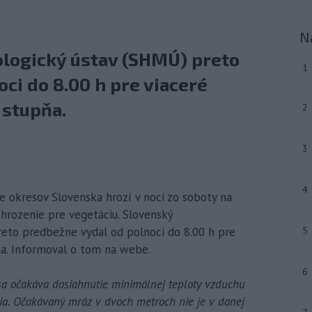
N
logický ústav (SHMÚ) preto
1
ci do 8.00 h pre viaceré
 stupňa.
2
3
4
ine okresov Slovenska hrozí v noci zo soboty na
ohrozenie pre vegetáciu. Slovenský
eto predbežne vydal od polnoci do 8.00 h pre
5
ňa. Informoval o tom na webe.
6
a očakáva dosiahnutie minimálnej teploty vzduchu
ia. Očakávaný mráz v dvoch metroch nie je v danej