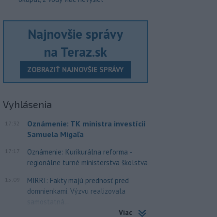
Najnovšie správy
na Teraz.sk
ZOBRAZIŤ NAJNOVŠIE SPRÁVY
Vyhlásenia
Oznámenie: TK ministra investícií
17:32
Samuela Migaľa
17:17
Oznámenie: Kurikurálna reforma -
regionálne turné ministerstva školstva
15:09
MIRRI: Fakty majú prednosť pred
domnienkami. Výzvu realizovala
samostatná...
Viac