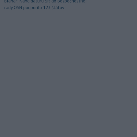
Blanár: Kandidatúru SR do Bezpečnostnej
rady OSN podporilo 123 štátov