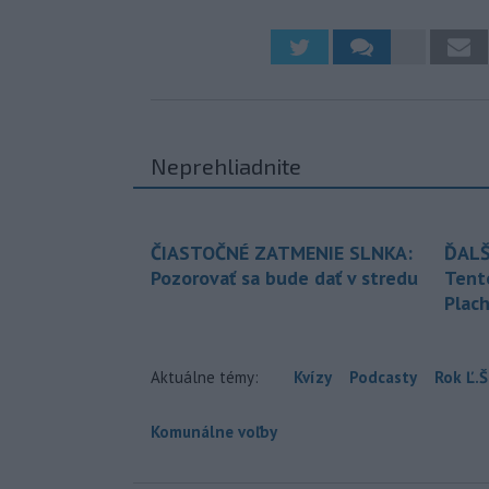
Neprehliadnite
ČIASTOČNÉ ZATMENIE SLNKA:
ĎALŠ
Pozorovať sa bude dať v stredu
Tent
Plach
Aktuálne témy:
Kvízy
Podcasty
Rok Ľ.Š
Komunálne voľby