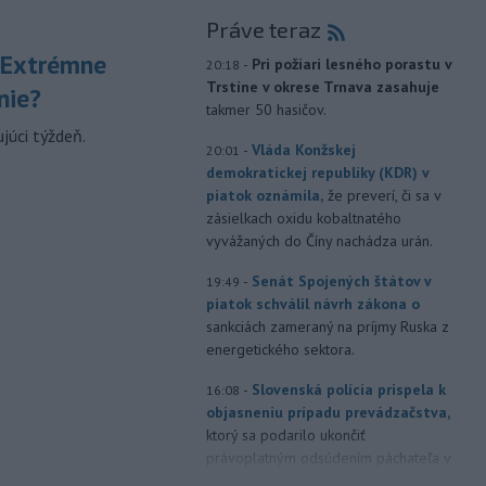
Práve teraz
 Extrémne
-
Pri požiari lesného porastu v
20:18
Trstíne v okrese Trnava zasahuje
nie?
takmer 50 hasičov.
júci týždeň.
-
Vláda Konžskej
20:01
demokratickej republiky (KDR) v
piatok oznámila,
že preverí, či sa v
zásielkach oxidu kobaltnatého
vyvážaných do Číny nachádza urán.
-
Senát Spojených štátov v
19:49
piatok schválil návrh zákona o
sankciách zameraný na príjmy Ruska z
energetického sektora.
-
Slovenská polícia prispela k
16:08
objasneniu prípadu prevádzačstva,
ktorý sa podarilo ukončiť
právoplatným odsúdením páchateľa v
Maďarsku.