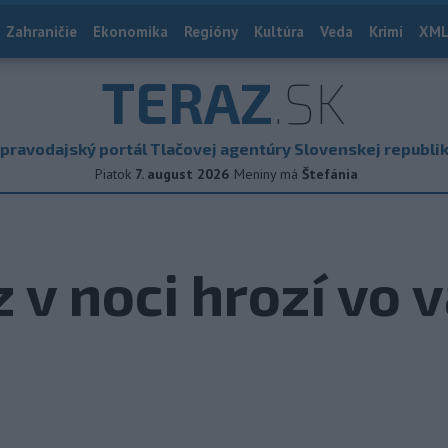
Zahraničie
Ekonomika
Regióny
Kultúra
Veda
Krimi
XML
TERAZ
.SK
pravodajský portál Tlačovej agentúry Slovenskej republi
Piatok
7. august 2026
Meniny má
Štefánia
v noci hrozí vo 