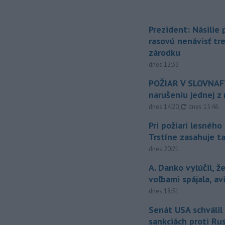
Prezident: Násilie
rasovú nenávisť tr
zárodku
dnes 12:33
POŽIAR V SLOVNAFT
narušeniu jednej z 
aktualizovan
dnes 14:20
,
dnes 15:46
Pri požiari lesného
Trstíne zasahuje t
dnes 20:21
A. Danko vylúčil, ž
voľbami spájala, a
dnes 18:51
Senát USA schválil
sankciách proti Ru