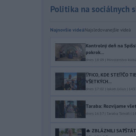
Politika na sociálnych 
Najnovšie videá
Najsledovanejšie videá
Kontrolný deň na Spišs
pokrok...
dnes 18:09
|
Ministerstvo kult
⁉️FICO, KDE STE⁉️ČO T
VŠETKÝCH...
dnes 17:02
|
Jakab Július
|
143
Taraba: Rozvíjame vše
dnes 16:57
|
Taraba Tomáš
|
1
🔥 ZBLÁZNILI SA❓️ŠTÁ