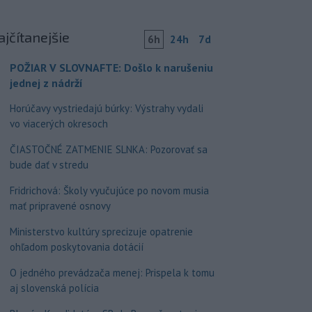
ajčítanejšie
6h
24h
7d
POŽIAR V SLOVNAFTE: Došlo k narušeniu
jednej z nádrží
Horúčavy vystriedajú búrky: Výstrahy vydali
vo viacerých okresoch
ČIASTOČNÉ ZATMENIE SLNKA: Pozorovať sa
bude dať v stredu
Fridrichová: Školy vyučujúce po novom musia
mať pripravené osnovy
Ministerstvo kultúry sprecizuje opatrenie
ohľadom poskytovania dotácií
O jedného prevádzača menej: Prispela k tomu
aj slovenská polícia