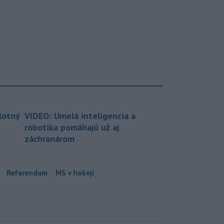
lotný
VIDEO: Umelá inteligencia a
robotika pomáhajú už aj
záchranárom
Referendum
MS v hokeji