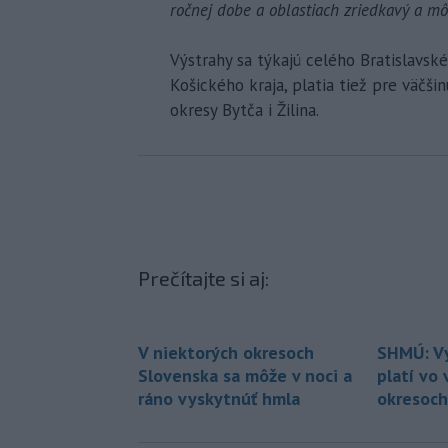
ročnej dobe a oblastiach zriedkavý a mô
Výstrahy sa týkajú celého Bratislavsk
Košického kraja, platia tiež pre väčš
okresy Bytča i Žilina.
Prečítajte si aj:
V niektorých okresoch
SHMÚ: Vý
Slovenska sa môže v noci a
platí vo 
ráno vyskytnúť hmla
okresoch