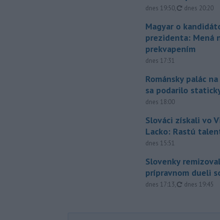
aktualizovan
dnes 19:50
,
dnes 20:20
Magyar o kandidát
prezidenta: Mená 
prekvapením
dnes 17:31
Románsky palác na
sa podarilo statick
dnes 18:00
Slováci získali vo V
Lacko: Rastú talen
dnes 15:51
Slovenky remizoval
prípravnom dueli s
aktualizovan
dnes 17:13
,
dnes 19:45