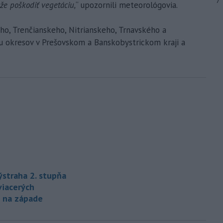
7
že poškodiť vegetáciu,
“ upozornili meteorológovia.
ého, Trenčianskeho, Nitrianskeho, Trnavského a
inu okresov v Prešovskom a Banskobystrickom kraji a
straha 2. stupňa
viacerých
 na západe