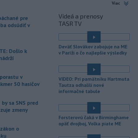
Viac
-
Piatkový požiar v
15:21
Videá a prenosy
bratislavskej rafinérii Slovnaft je
 páchané pre
TASR TV
pod kontrolou.
Príčina jeho vzniku
eba odsúdiť v
bude predmetom vyšetrovania. Pre
TASR to potvrdil hovorca rafinérie
Anton Molnár.
Deväť Slovákov zabojuje na ME
E: Došlo k
v Paríži o čo najlepšie výsledky
-
Ministerstvo kultúry (MK) SR
15:17
nádrží
upraví verziu opatrenia o
é
podrobnostiach poskytovania dotácií v
pôsobnosti rezortu.
 porastu v
VIDEO: Pri pamätníku Hartmuta
akmer 50 hasičov
-
V bratislavskej rafinérii
Tautza odhalili nové
14:17
Slovnaft horí uskladnený ropný
informačné tabule
produkt.
TASR o tom informovala
e by sa SNS pred
rafinéria s tým, že obyvateľom nehrozí
vizuje zmeny
nebezpečenstvo.
Forsterovú čaká v Birminghame
-
Jedným zo zdravotných rizík
13:50
opäť dvojboj, Volka piate ME
 zákon o
na festivale môže byť vyššia
úroveň
hluku. Je preto dobré držať sa
sku