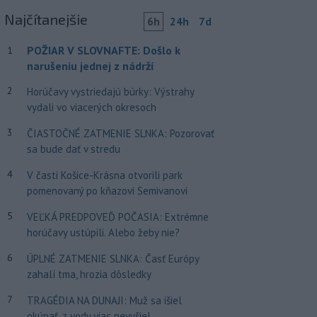
Najčítanejšie
6h
24h
7d
POŽIAR V SLOVNAFTE: Došlo k
1
narušeniu jednej z nádrží
2
Horúčavy vystriedajú búrky: Výstrahy
vydali vo viacerých okresoch
3
ČIASTOČNÉ ZATMENIE SLNKA: Pozorovať
sa bude dať v stredu
4
V časti Košice-Krásna otvorili park
pomenovaný po kňazovi Semivanovi
5
VEĽKÁ PREDPOVEĎ POČASIA: Extrémne
horúčavy ustúpili. Alebo žeby nie?
6
ÚPLNÉ ZATMENIE SLNKA: Časť Európy
zahalí tma, hrozia dôsledky
7
TRAGÉDIA NA DUNAJI: Muž sa išiel
okúpať, z vody viac nevyšiel