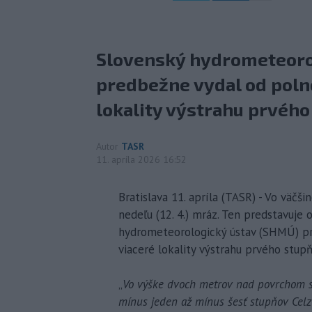
Slovenský hydrometeoro
predbežne vydal od polno
lokality výstrahu prvého
Autor
TASR
11. apríla 2026 16:52
Bratislava 11. apríla (TASR) - Vo väčš
nedeľu (12. 4.) mráz. Ten predstavuje 
hydrometeorologický ústav (SHMÚ) pr
viaceré lokality výstrahu prvého stup
„
Vo výške dvoch metrov nad povrchom s
mínus jeden až mínus šesť stupňov Celz