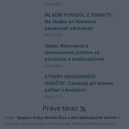
dnes 19:10
MLADÍK VYPADOL Z FERRATY:
Na Skalke pri Kremnici
zasahovali záchranári
dnes 17:19
Omán: Rokovania o
Hormuzskom prielive sú
pozitívne a konštruktívne
dnes 19:24
STOVKY NASADENÝCH
HASIČOV: Zasahujú pri lesnom
požiari v Andalúzii
dnes 17:13
Práve teraz
-
Spojené štáty obvinili Čínu z destabilizujúcich aktivít
v
20:38
blízkosti spornej plytčiny Scarborough Shoal v Juhočínskom mori.