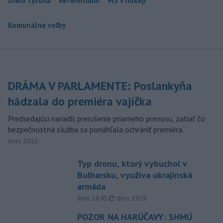
Dielo týždňa
Referendum
MS v hokeji
Komunálne voľby
DRÁMA V PARLAMENTE: Poslankyňa
hádzala do premiéra vajíčka
Predsedajúci nariadil prerušenie priameho prenosu, zatiaľ čo
bezpečnostná služba sa ponáhľala ochrániť premiéra.
dnes 20:16
Typ dronu, ktorý vybuchol v
Bulharsku, využíva ukrajinská
armáda
aktualizované
dnes 18:43
,
dnes 19:29
POZOR NA HARÚČAVY: SHMÚ