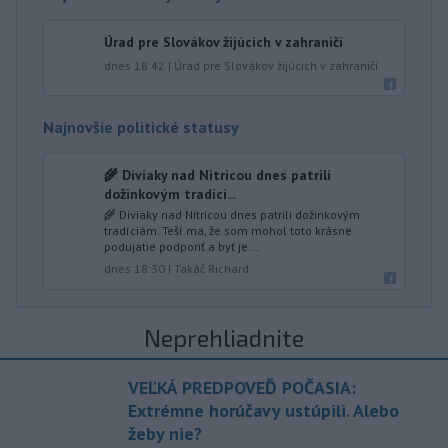
Úrad pre Slovákov žijúcich v zahraničí
dnes 18:42
|
Úrad pre Slovákov žijúcich v zahraničí
Najnovšie politické statusy
🌾 Diviaky nad Nitricou dnes patrili
dožinkovým tradíci...
🌾 Diviaky nad Nitricou dnes patrili dožinkovým
tradíciám. Teší ma, že som mohol toto krásne
podujatie podporiť a byť je...
dnes 18:30
|
Takáč Richard
Neprehliadnite
VEĽKÁ PREDPOVEĎ POČASIA:
Extrémne horúčavy ustúpili. Alebo
žeby nie?