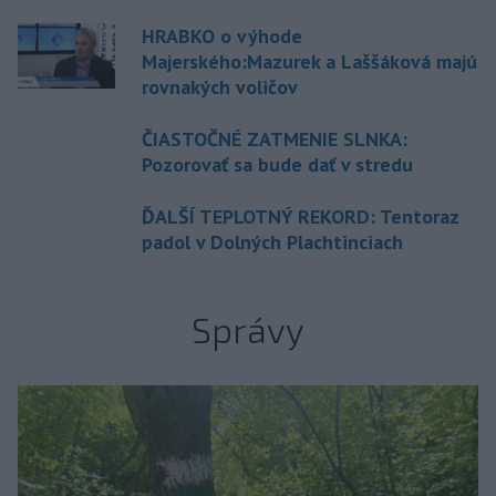
HRABKO o výhode
Majerského:Mazurek a Laššáková majú
rovnakých voličov
ČIASTOČNÉ ZATMENIE SLNKA:
Pozorovať sa bude dať v stredu
ĎALŠÍ TEPLOTNÝ REKORD: Tentoraz
padol v Dolných Plachtinciach
Správy