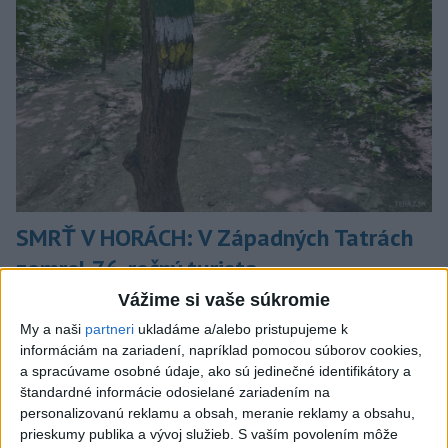
SMRŤ V HORÁCH: V Západných Tatrách
zomrel 76-ročný turista
Vážime si vaše súkromie
Muža sa na základe telefonickej inštruktáže operátorky
záchrannej zdravotnej služby pokúsili zachrániť riadenou
My a naši
partneri
ukladáme a/alebo pristupujeme k
resuscitáciou.
informáciám na zariadení, napríklad pomocou súborov cookies,
dnes 20:04
a spracúvame osobné údaje, ako sú jedinečné identifikátory a
štandardné informácie odosielané zariadením na
Slovensko
personalizovanú reklamu a obsah, meranie reklamy a obsahu,
prieskumy publika a vývoj služieb.
S vaším povolením môže