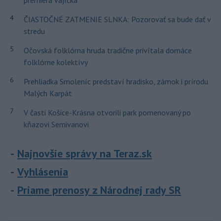
premiéra vajíčka
4
ČIASTOČNÉ ZATMENIE SLNKA: Pozorovať sa bude dať v
stredu
5
Očovská folklórna hruda tradične privítala domáce
folklórne kolektívy
6
Prehliadka Smoleníc predstaví hradisko, zámok i prírodu
Malých Karpát
7
V časti Košice-Krásna otvorili park pomenovaný po
kňazovi Semivanovi
Najnovšie správy na Teraz.sk
Vyhlásenia
Priame prenosy z Národnej rady SR