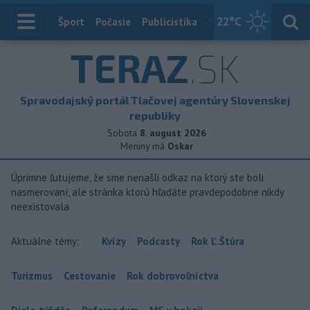
22
°C
Index
Šport
Počasie
Publicistika
Slovensko
Zahranič
TERAZ
.SK
Spravodajský portál Tlačovej agentúry Slovenskej
republiky
Sobota
8. august 2026
Meniny má
Oskar
Úprimne ľutujeme, že sme nenašli odkaz na ktorý ste boli
nasmerovaní, ale stránka ktorú hľadáte pravdepodobne nikdy
neexistovala
Aktuálne témy:
Kvízy
Podcasty
Rok Ľ.Štúra
Turizmus
Cestovanie
Rok dobrovoľníctva