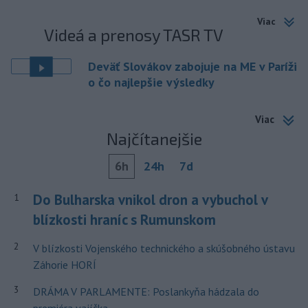
Viac
Videá a prenosy TASR TV
Deväť Slovákov zabojuje na ME v Paríži
o čo najlepšie výsledky
Viac
Najčítanejšie
6h
24h
7d
Do Bulharska vnikol dron a vybuchol v
1
blízkosti hraníc s Rumunskom
2
V blízkosti Vojenského technického a skúšobného ústavu
Záhorie HORÍ
3
DRÁMA V PARLAMENTE: Poslankyňa hádzala do