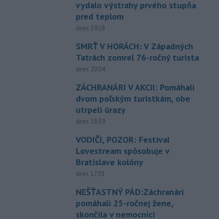
vydalo výstrahy prvého stupňa
pred teplom
dnes 19:28
SMRŤ V HORÁCH: V Západných
Tatrách zomrel 76-ročný turista
dnes 20:04
ZÁCHRANÁRI V AKCII: Pomáhali
dvom poľským turistkám, obe
utrpeli úrazy
dnes 18:39
VODIČI, POZOR: Festival
Lovestream spôsobuje v
Bratislave kolóny
dnes 17:01
NEŠŤASTNÝ PÁD:Záchranári
pomáhali 25-ročnej žene,
skončila v nemocnici