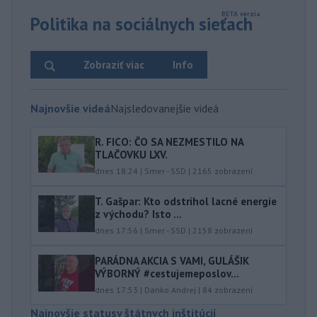
Politika na sociálnych sieťach
Zobraziť viac
Info
Najnovšie videá
Najsledovanejšie videá
R. FICO: ČO SA NEZMESTILO NA
TLAČOVKU LXV.
dnes 18:24
|
Smer - SSD
|
2165
zobrazení
T. Gašpar: Kto odstrihol lacné energie
z východu? Isto ...
dnes 17:56
|
Smer - SSD
|
2158
zobrazení
PARÁDNA AKCIA S VAMI, GULÁŠIK
VÝBORNÝ #cestujemeposlov...
dnes 17:53
|
Danko Andrej
|
84
zobrazení
Najnovšie statusy štátnych inštitúcií