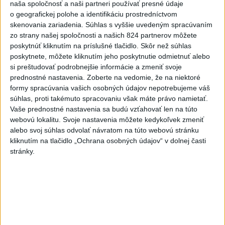
naša spoločnosť a naši partneri používať presné údaje
Polícia vyzýva mladých, aby boli
o geografickej polohe a identifikáciu prostredníctvom
opatrní s požívaním alkoholu
skenovania zariadenia. Súhlas s vyššie uvedeným spracúvaním
dnes 20:30
zo strany našej spoločnosti a našich 824 partnerov môžete
poskytnúť kliknutím na príslušné tlačidlo. Skôr než súhlas
poskytnete, môžete kliknutím jeho poskytnutie odmietnuť alebo
MZVEZ: V Nemecku zavedú zákaz konzumácie alkoholu na
si preštudovať podrobnejšie informácie a zmeniť svoje
staniciach
prednostné nastavenia.
Zoberte na vedomie, že na niektoré
formy spracúvania vašich osobných údajov nepotrebujeme váš
POZOR NA HARÚČAVY: SHMÚ vydalo výstrahy prvého
súhlas, proti takémuto spracovaniu však máte právo namietať.
stupňa pred teplom
Vaše prednostné nastavenia sa budú vzťahovať len na túto
webovú lokalitu. Svoje nastavenia môžete kedykoľvek zmeniť
Ferraty lákajú viac turistov, najdlhší visutý lanový most je na
alebo svoj súhlas odvolať návratom na túto webovú stránku
Skalke
kliknutím na tlačidlo „Ochrana osobných údajov“ v dolnej časti
stránky.
Zahraničie
USA odsúdili aktivity Pekingu v
Juhočínskom mori
dnes 20:39