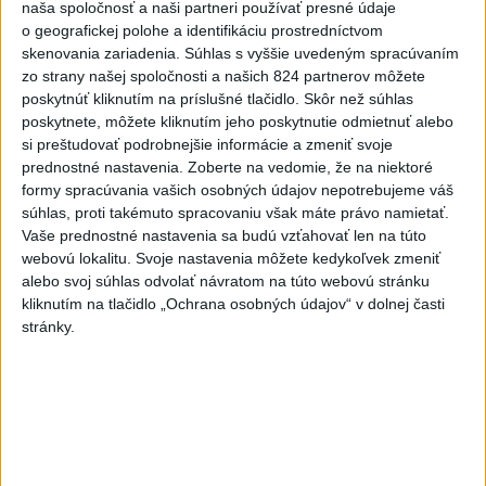
5
naša spoločnosť a naši partneri používať presné údaje
Očovská folklórna hruda tradične privítala domáce
o geografickej polohe a identifikáciu prostredníctvom
folklórne kolektívy
skenovania zariadenia. Súhlas s vyššie uvedeným spracúvaním
6
zo strany našej spoločnosti a našich 824 partnerov môžete
DRÁMA V PARLAMENTE: Poslankyňa hádzala do
poskytnúť kliknutím na príslušné tlačidlo. Skôr než súhlas
premiéra vajíčka
poskytnete, môžete kliknutím jeho poskytnutie odmietnuť alebo
7
si preštudovať podrobnejšie informácie a zmeniť svoje
V časti Košice-Krásna otvorili park pomenovaný po
prednostné nastavenia.
Zoberte na vedomie, že na niektoré
kňazovi Semivanovi
formy spracúvania vašich osobných údajov nepotrebujeme váš
súhlas, proti takémuto spracovaniu však máte právo namietať.
Najnovšie správy na Teraz.sk
Vaše prednostné nastavenia sa budú vzťahovať len na túto
webovú lokalitu. Svoje nastavenia môžete kedykoľvek zmeniť
Vyhlásenia
alebo svoj súhlas odvolať návratom na túto webovú stránku
kliknutím na tlačidlo „Ochrana osobných údajov“ v dolnej časti
Priame prenosy z Národnej rady SR
stránky.
Politika na sociálnych sieťach
Zobraziť viac
Info