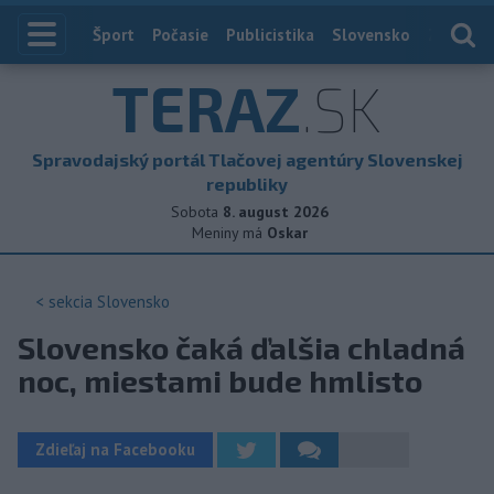
Index
Šport
Počasie
Publicistika
Slovensko
Zahranič
TERAZ
.SK
Spravodajský portál Tlačovej agentúry Slovenskej
republiky
Sobota
8. august 2026
Meniny má
Oskar
< sekcia
Slovensko
Slovensko čaká ďalšia chladná
noc, miestami bude hmlisto
Zdieľaj na Facebooku