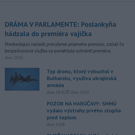
DRÁMA V PARLAMENTE: Poslankyňa
hádzala do premiéra vajíčka
Predsedajúci nariadil prerušenie priameho prenosu, zatiaľ čo
bezpečnostná služba sa ponáhľala ochrániť premiéra.
dnes 20:16
Typ dronu, ktorý vybuchol v
Bulharsku, využíva ukrajinská
armáda
aktualizované
dnes 18:43
,
dnes 19:29
POZOR NA HARÚČAVY: SHMÚ
vydalo výstrahy prvého stupňa
pred teplom
dnes 19:28