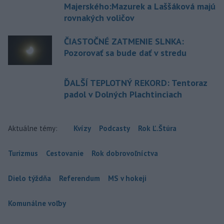
Majerského:Mazurek a Laššáková majú
rovnakých voličov
ČIASTOČNÉ ZATMENIE SLNKA:
Pozorovať sa bude dať v stredu
ĎALŠÍ TEPLOTNÝ REKORD: Tentoraz
padol v Dolných Plachtinciach
Aktuálne témy:
Kvízy
Podcasty
Rok Ľ.Štúra
Turizmus
Cestovanie
Rok dobrovoľníctva
Dielo týždňa
Referendum
MS v hokeji
Komunálne voľby