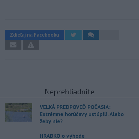
Zdieľaj na Facebooku
Neprehliadnite
VEĽKÁ PREDPOVEĎ POČASIA:
Extrémne horúčavy ustúpili. Alebo
žeby nie?
HRABKO o výhode