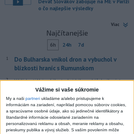
Deväť Slovákov zabojuje na ME v Paríži
o čo najlepšie výsledky
Viac
Najčítanejšie
6h
24h
7d
Do Bulharska vnikol dron a vybuchol v
1
blízkosti hraníc s Rumunskom
2
V blízkosti Vojenského technického a skúšobného ústavu
Záhorie HORÍ
Vážime si vaše súkromie
3
My a naši
partneri
ukladáme a/alebo pristupujeme k
ČIASTOČNÉ ZATMENIE SLNKA: Pozorovať sa bude dať v
informáciám na zariadení, napríklad pomocou súborov cookies,
stredu
a spracúvame osobné údaje, ako sú jedinečné identifikátory a
4
štandardné informácie odosielané zariadením na
Prehliadka Smoleníc predstaví hradisko, zámok i prírodu
personalizovanú reklamu a obsah, meranie reklamy a obsahu,
Malých Karpát
prieskumy publika a vývoj služieb.
S vaším povolením môže