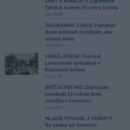
SMRŤ V HORÁCH: V Západných
Tatrách zomrel 76-ročný turista
dnes 20:04
ZÁCHRANÁRI V AKCII: Pomáhali
dvom poľským turistkám, obe
utrpeli úrazy
dnes 18:39
VODIČI, POZOR: Festival
Lovestream spôsobuje v
Bratislave kolóny
dnes 17:01
NEŠŤASTNÝ PÁD:Záchranári
pomáhali 25-ročnej žene,
skončila v nemocnici
dnes 19:10
MLADÍK VYPADOL Z FERRATY:
Na Skalke pri Kremnici