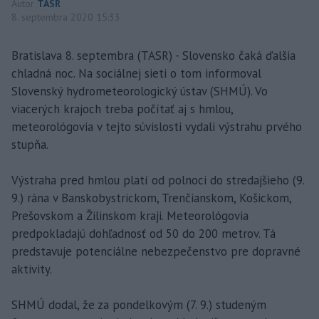
Autor
TASR
8. septembra 2020 15:33
Bratislava 8. septembra (TASR) - Slovensko čaká ďalšia
chladná noc. Na sociálnej sieti o tom informoval
Slovenský hydrometeorologický ústav (SHMÚ). Vo
viacerých krajoch treba počítať aj s hmlou,
meteorológovia v tejto súvislosti vydali výstrahu prvého
stupňa.
Výstraha pred hmlou platí od polnoci do stredajšieho (9.
9.) rána v Banskobystrickom, Trenčianskom, Košickom,
Prešovskom a Žilinskom kraji. Meteorológovia
predpokladajú dohľadnosť od 50 do 200 metrov. Tá
predstavuje potenciálne nebezpečenstvo pre dopravné
aktivity.
SHMÚ dodal, že za pondelkovým (7. 9.) studeným