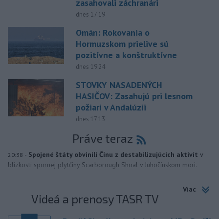
zasahovali záchranári
dnes 17:19
Omán: Rokovania o
Hormuzskom prielive sú
pozitívne a konštruktívne
dnes 19:24
STOVKY NASADENÝCH
HASIČOV: Zasahujú pri lesnom
požiari v Andalúzii
dnes 17:13
Práve teraz
-
Spojené štáty obvinili Čínu z destabilizujúcich aktivít
v
20:38
blízkosti spornej plytčiny Scarborough Shoal v Juhočínskom mori.
Viac
Videá a prenosy TASR TV