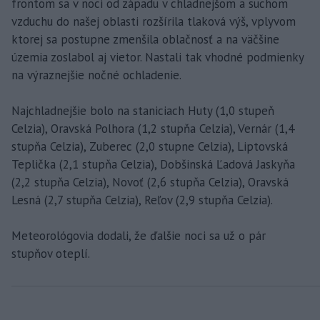
frontom sa v noci od západu v chladnejšom a suchom
vzduchu do našej oblasti rozšírila tlaková výš, vplyvom
ktorej sa postupne zmenšila oblačnosť a na väčšine
územia zoslabol aj vietor. Nastali tak vhodné podmienky
na výraznejšie nočné ochladenie.
Najchladnejšie bolo na staniciach Huty (1,0 stupeň
Celzia), Oravská Polhora (1,2 stupňa Celzia), Vernár (1,4
stupňa Celzia), Zuberec (2,0 stupne Celzia), Liptovská
Teplička (2,1 stupňa Celzia), Dobšinská Ľadová Jaskyňa
(2,2 stupňa Celzia), Novoť (2,6 stupňa Celzia), Oravská
Lesná (2,7 stupňa Celzia), Reľov (2,9 stupňa Celzia).
Meteorológovia dodali, že ďalšie noci sa už o pár
stupňov oteplí.