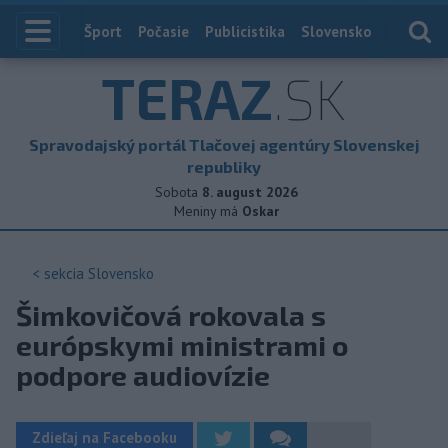
Index
Šport
Počasie
Publicistika
Slovensko
Zahranič
TERAZ
.SK
Spravodajský portál Tlačovej agentúry Slovenskej
republiky
Sobota
8. august 2026
Meniny má
Oskar
< sekcia
Slovensko
Šimkovičová rokovala s
európskymi ministrami o
podpore audiovízie
Zdieľaj na Facebooku