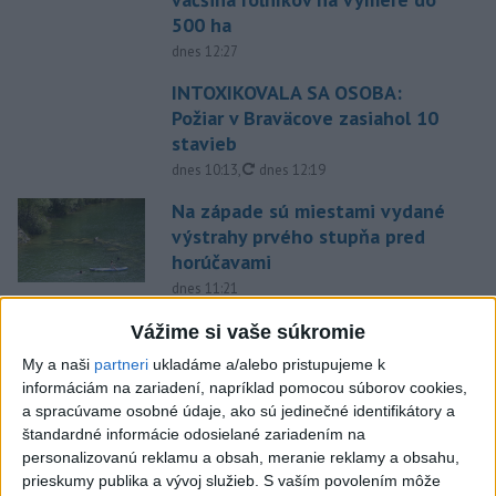
500 ha
dnes 12:27
INTOXIKOVALA SA OSOBA:
Požiar v Braväcove zasiahol 10
stavieb
aktualizované
dnes 10:13
,
dnes 12:19
Na západe sú miestami vydané
výstrahy prvého stupňa pred
horúčavami
dnes 11:21
Slovenská miešaná štafeta
Vážime si vaše súkromie
siedma, zlato pre Nemcov
My a naši
partneri
ukladáme a/alebo pristupujeme k
dnes 12:19
informáciám na zariadení, napríklad pomocou súborov cookies,
a spracúvame osobné údaje, ako sú jedinečné identifikátory a
Práve teraz
štandardné informácie odosielané zariadením na
personalizovanú reklamu a obsah, meranie reklamy a obsahu,
-
Nad vojenskou základňou na západe Nemecka vo štvrtok
14:19
prieskumy publika a vývoj služieb.
S vaším povolením môže
neskoro večer
spozorovali dva drony, oznámil v sobotu hovorca