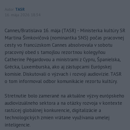
Autor
TASR
16. mája 2026 18:34
Cannes/Bratislava 16. mája (TASR) - Ministerka kultúry SR
Martina Šimkovičová (nominantka SNS) počas pracovnej
cesty vo francúzskom Cannes absolvovala v sobotu
pracovný obed s tamojšou rezortnou kolegyňou
Catherine Pégardovou a ministrami z Cypru, Španielska,
Grécka, Luxemburska, ako aj zástupcami Európskej
komisie. Diskutovali o výzvach i rozvoji audiovízie. TASR
o tom informoval odbor komunikácie rezortu kultúry.
Stretnutie bolo zamerané na aktuálne výzvy európskeho
audiovizuálneho sektora a na otázky rozvoja v kontexte
rastúcej globálnej konkurencie, digitalizácie a
technologických zmien vrátane využívania umelej
inteligencie.