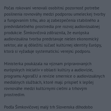
Počas rokovaní venovali osobitnú pozornosť potrebe
posilnenia rovnováhy medzi podporou umeleckej tvorby
a fungovaním trhu, ako aj zabezpečenia stabilného a
predvídateľného prostredia pre rozvoj audiovizuálnej
produkcie. Šimkovičová zdôraznila, že európska
audiovizuálna tvorba predstavuje nielen ekonomický
sektor, ale aj dôležitú súčasť kultúrnej identity Európy,
ktorá si vyžaduje systematickú verejnú podporu.
Ministerka poukázala na význam pripravovaných
európskych iniciatív v oblasti kultúry a audiovízie,
programu AgoraEU a revízie smernice o audiovizuálnych
mediálnych službách, ktoré majú prispieť k lepšej
rovnováhe medzi kultúrnymi cieľmi a trhovým
prostredím.
Podľa Šimkovičovej malý trh Slovenska dlhodobo