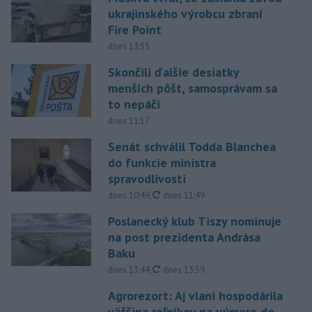
ukrajinského výrobcu zbraní
Fire Point
dnes 13:55
Skončili ďalšie desiatky
menších pôšt, samosprávam sa
to nepáči
dnes 11:17
Senát schválil Todda Blanchea
do funkcie ministra
spravodlivosti
aktualizované
dnes 10:49
,
dnes 11:49
Poslanecký klub Tiszy nominuje
na post prezidenta Andrása
Baku
aktualizované
dnes 13:44
,
dnes 13:59
Agrorezort: Aj vlani hospodárila
väčšina roľníkov na výmere do