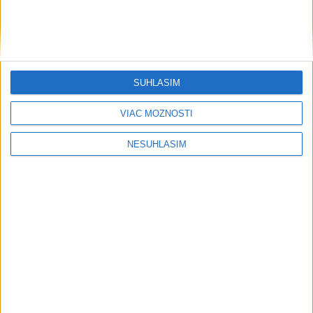
SÚHLASÍM
VIAC MOŽNOSTÍ
NESÚHLASÍM
....