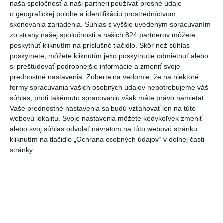
naša spoločnosť a naši partneri používať presné údaje
nemeckých ozbrojených zložiek. K tomuto incidentu došlo po tom, čo
o geografickej polohe a identifikáciu prostredníctvom
v noci na stredu objavili dron vybavený výbušninou na letisku
skenovania zariadenia. Súhlas s vyššie uvedeným spracúvaním
Lipsko/Halle.
zo strany našej spoločnosti a našich 824 partnerov môžete
poskytnúť kliknutím na príslušné tlačidlo. Skôr než súhlas
Viac
poskytnete, môžete kliknutím jeho poskytnutie odmietnuť alebo
Videá a prenosy TASR TV
si preštudovať podrobnejšie informácie a zmeniť svoje
prednostné nastavenia.
Zoberte na vedomie, že na niektoré
Deväť Slovákov zabojuje na ME v Paríži
formy spracúvania vašich osobných údajov nepotrebujeme váš
súhlas, proti takémuto spracovaniu však máte právo namietať.
o čo najlepšie výsledky
Vaše prednostné nastavenia sa budú vzťahovať len na túto
webovú lokalitu. Svoje nastavenia môžete kedykoľvek zmeniť
alebo svoj súhlas odvolať návratom na túto webovú stránku
Viac
kliknutím na tlačidlo „Ochrana osobných údajov“ v dolnej časti
Najčítanejšie
stránky.
6h
24h
7d
Do Bulharska vnikol dron a vybuchol v
1
blízkosti hraníc s Rumunskom