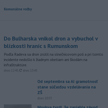
Komunálne voľby
Do Bulharska vnikol dron a vybuchol v
blízkosti hraníc s Rumunskom
Podľa Radeva sa dron zrútil na slnečnicovom poli a pri tomto
incidente nedošlo k žiadnym obetiam ani škodám na
infraštruktúre.
aktualizované
dnes 12:45
,
dnes 13:45
Od septembra sa AI gramotnosť
stane súčasťou vzdelávania na
ZŠ
dnes 10:53
Moskva tvrdí, že zasiahla závod