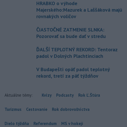
HRABKO o výhode
Majerského:Mazurek a Laššáková majú
rovnakých voličov
ČIASTOČNÉ ZATMENIE SLNKA:
Pozorovať sa bude dať v stredu
ĎALŠÍ TEPLOTNÝ REKORD: Tentoraz
padol v Dolných Plachtinciach
V Budapešti opäť padol teplotný
rekord, tretí za päť týždňov
Aktuálne témy:
Kvízy
Podcasty
Rok Ľ.Štúra
Turizmus
Cestovanie
Rok dobrovoľníctva
Dielo týždňa
Referendum
MS v hokeji