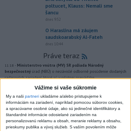
poltucet, Klauss: Nemali sme
šancu
dnes 9:52
O Haraslína má záujem
saudskoarabský Al-Fateh
dnes 10:44
Práve teraz
-
Ministerstvo vnútra (MV) SR požiada Národný
11:18
bezpečnostný
úrad (NBÚ) o nezávislé odborné posúdenie dodaných
radarových zariadení, ktoré sú v pilotnej prevádzke.
Vážime si vaše súkromie
Viac
Videá a prenosy TASR TV
My a naši
partneri
ukladáme a/alebo pristupujeme k
informáciám na zariadení, napríklad pomocou súborov cookies,
a spracúvame osobné údaje, ako sú jedinečné identifikátory a
Deväť Slovákov zabojuje na ME v Paríži
štandardné informácie odosielané zariadením na
o čo najlepšie výsledky
personalizovanú reklamu a obsah, meranie reklamy a obsahu,
prieskumy publika a vývoj služieb.
S vaším povolením môže