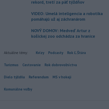
rekord, tretí za päť týždňov
VIDEO: Umelá inteligencia a robotika
pomáhajú už aj záchranárom
NOVÝ DOMOV: Medveď Artur z
košickej zoo odchádza za hranice
Aktuálne témy:
Kvízy
Podcasty
Rok Ľ.Štúra
Turizmus
Cestovanie
Rok dobrovoľníctva
Dielo týždňa
Referendum
MS v hokeji
Komunálne voľby