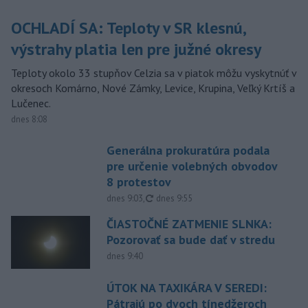
OCHLADÍ SA: Teploty v SR klesnú,
výstrahy platia len pre južné okresy
Teploty okolo 33 stupňov Celzia sa v piatok môžu vyskytnúť v
okresoch Komárno, Nové Zámky, Levice, Krupina, Veľký Krtíš a
Lučenec.
dnes 8:08
Generálna prokuratúra podala
pre určenie volebných obvodov
8 protestov
aktualizované
dnes 9:03
,
dnes 9:55
ČIASTOČNÉ ZATMENIE SLNKA:
Pozorovať sa bude dať v stredu
dnes 9:40
ÚTOK NA TAXIKÁRA V SEREDI:
Pátrajú po dvoch tínedžeroch