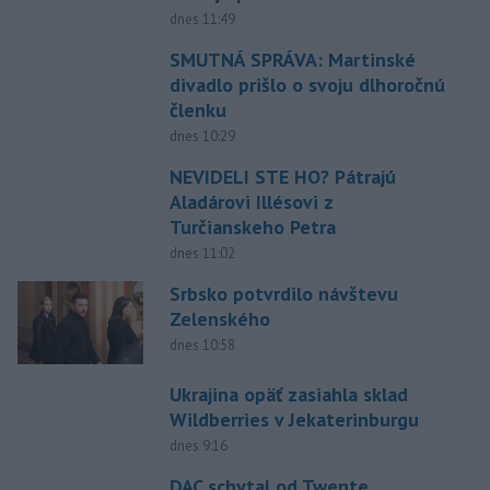
dnes 11:49
SMUTNÁ SPRÁVA: Martinské
divadlo prišlo o svoju dlhoročnú
členku
dnes 10:29
NEVIDELI STE HO? Pátrajú
Aladárovi Illésovi z
Turčianskeho Petra
dnes 11:02
Srbsko potvrdilo návštevu
Zelenského
dnes 10:58
Ukrajina opäť zasiahla sklad
Wildberries v Jekaterinburgu
dnes 9:16
DAC schytal od Twente