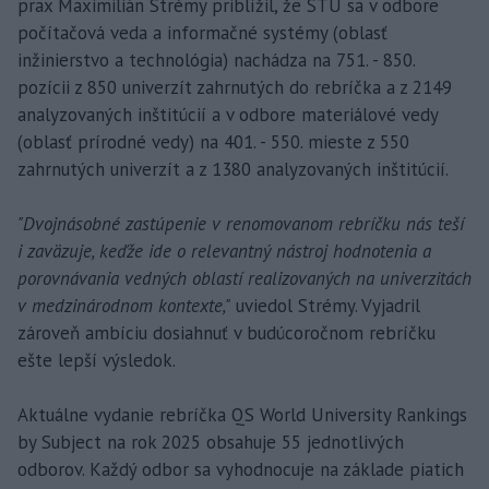
prax Maximilián Strémy priblížil, že STU sa v odbore
počítačová veda a informačné systémy (oblasť
inžinierstvo a technológia) nachádza na 751. - 850.
pozícii z 850 univerzít zahrnutých do rebríčka a z 2149
analyzovaných inštitúcií a v odbore materiálové vedy
(oblasť prírodné vedy) na 401. - 550. mieste z 550
zahrnutých univerzít a z 1380 analyzovaných inštitúcií.
"Dvojnásobné zastúpenie v renomovanom rebríčku nás teší
i zaväzuje, keďže ide o relevantný nástroj hodnotenia a
porovnávania vedných oblastí realizovaných na univerzitách
v medzinárodnom kontexte,"
uviedol Strémy. Vyjadril
zároveň ambíciu dosiahnuť v budúcoročnom rebríčku
ešte lepší výsledok.
Aktuálne vydanie rebríčka QS World University Rankings
by Subject na rok 2025 obsahuje 55 jednotlivých
odborov. Každý odbor sa vyhodnocuje na základe piatich