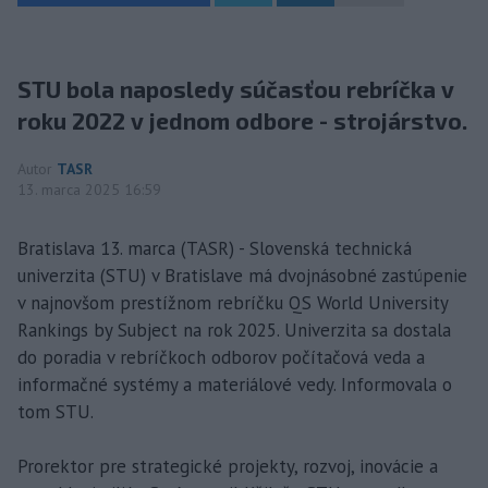
STU bola naposledy súčasťou rebríčka v
roku 2022 v jednom odbore - strojárstvo.
Autor
TASR
13. marca 2025 16:59
Bratislava 13. marca (TASR) - Slovenská technická
univerzita (STU) v Bratislave má dvojnásobné zastúpenie
v najnovšom prestížnom rebríčku QS World University
Rankings by Subject na rok 2025. Univerzita sa dostala
do poradia v rebríčkoch odborov počítačová veda a
informačné systémy a materiálové vedy. Informovala o
tom STU.
Prorektor pre strategické projekty, rozvoj, inovácie a