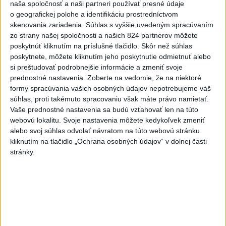
naša spoločnosť a naši partneri používať presné údaje
Viac
o geografickej polohe a identifikáciu prostredníctvom
Najčítanejšie
skenovania zariadenia. Súhlas s vyššie uvedeným spracúvaním
zo strany našej spoločnosti a našich 824 partnerov môžete
6h
24h
7d
poskytnúť kliknutím na príslušné tlačidlo. Skôr než súhlas
poskytnete, môžete kliknutím jeho poskytnutie odmietnuť alebo
Po streľbe v škole neďaleko Bangkoku
1
si preštudovať podrobnejšie informácie a zmeniť svoje
hlásia štyroch mŕtvych
prednostné nastavenia.
Zoberte na vedomie, že na niektoré
formy spracúvania vašich osobných údajov nepotrebujeme váš
2
Kruhová križovatka v Poprade v smere z Hozelca bude
súhlas, proti takémuto spracovaniu však máte právo namietať.
Vaše prednostné nastavenia sa budú vzťahovať len na túto
hotová budúci rok
webovú lokalitu. Svoje nastavenia môžete kedykoľvek zmeniť
3
ÚPLNÉ ZATMENIE SLNKA: Časť Európy zahalí tma,
alebo svoj súhlas odvolať návratom na túto webovú stránku
kliknutím na tlačidlo „Ochrana osobných údajov“ v dolnej časti
hrozia dôsledky
stránky.
4
Prešovský kraj vyzýva k využitiu bezplatného parkoviska v
Tatrách
5
V Košiciach Nad jazerom začína výstavba
chodníka,otvorili aj pumptrack
6