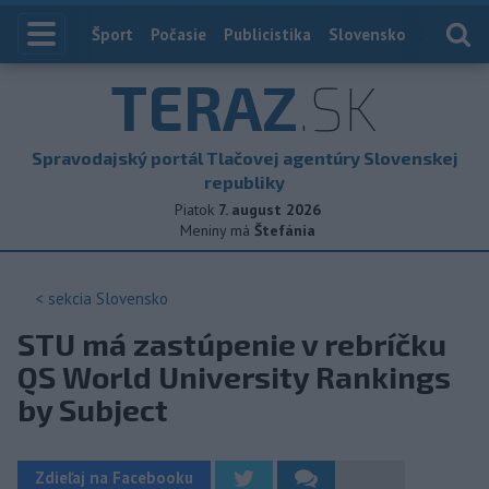
Index
Šport
Počasie
Publicistika
Slovensko
Zahranič
TERAZ
.SK
Spravodajský portál Tlačovej agentúry Slovenskej
republiky
Piatok
7. august 2026
Meniny má
Štefánia
< sekcia
Slovensko
STU má zastúpenie v rebríčku
QS World University Rankings
by Subject
Zdieľaj na Facebooku