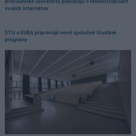
Bratislavské univerzity pokračujú v rekonštrukciách
svojich internátov
STU a EUBA pripravujú nové spoločné študijné
programy