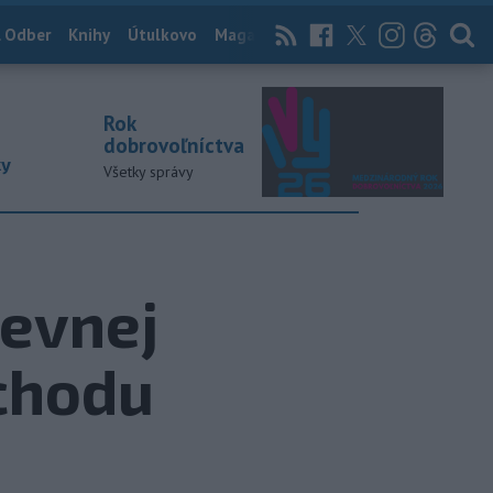
 Odber
Knihy
Útulkovo
Magazín
News Now
Archív
TASR
Rok
dobrovoľníctva
ky
Všetky správy
ševnej
ochodu