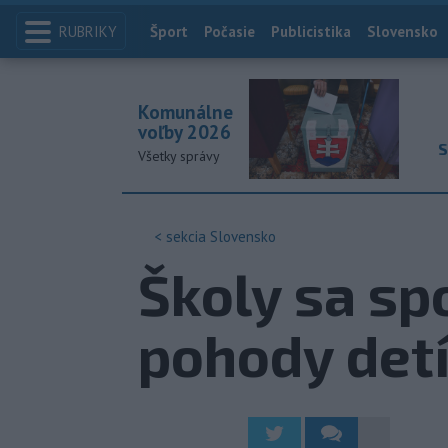
RUBRIKY
Index
Šport
Počasie
Publicistika
Slovensko
Komunálne
voľby 2026
S
Všetky správy
< sekcia
Slovensko
Školy sa sp
pohody detí