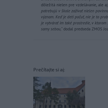
dôležitá nielen pre vzdelávanie, ale a
potrebujú v škole zažívať nielen povinnost
význam. Keď je deti počuť, nie je to pro
je vytvárať im také prostredie, v ktorom 
samy sebou,“
dodal predseda ZMOS Joz
Prečítajte si aj: