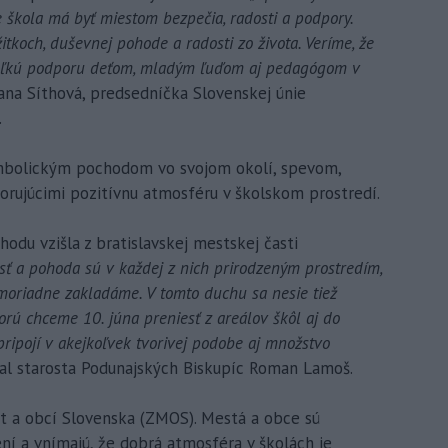
 škola má byť miestom bezpečia, radosti a podpory.
žitkoch, duševnej pohode a radosti zo života. Veríme, že
veľkú podporu deťom, mladým ľuďom aj pedagógom v
na Síthová, predsedníčka Slovenskej únie
.
symbolickým pochodom vo svojom okolí, spevom,
orujúcimi pozitívnu atmosféru v školskom prostredí.
du vzišla z bratislavskej mestskej časti
vosť a pohoda sú v každej z nich prirodzeným prostredím,
moriadne zakladáme. V tomto duchu sa nesie tiež
rú chceme 10. júna preniesť z areálov škôl aj do
 pripojí v akejkoľvek tvorivej podobe aj množstvo
al starosta Podunajských Biskupíc Roman Lamoš.
st a obcí Slovenska (ZMOS). Mestá a obce sú
ení a vnímajú, že dobrá atmosféra v školách je