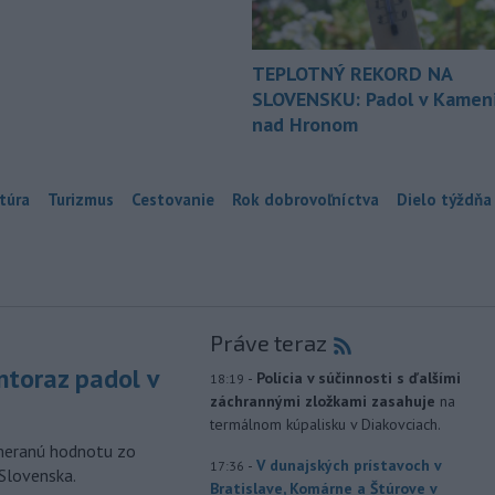
TEPLOTNÝ REKORD NA
SLOVENSKU: Padol v Kameni
nad Hronom
túra
Turizmus
Cestovanie
Rok dobrovoľníctva
Dielo týždňa
Práve teraz
toraz padol v
-
Polícia v súčinnosti s ďalšími
18:19
záchrannými zložkami zasahuje
na
termálnom kúpalisku v Diakovciach.
ameranú hodnotu zo
-
V dunajských prístavoch v
17:36
 Slovenska.
Bratislave, Komárne a Štúrove v