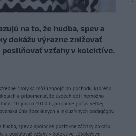
7
ujú na to, že hudba, spev a
tky dokážu výrazne znižovať
 posilňovať vzťahy v kolektíve.
a stredné školy sa môžu zapojiť do pochodu, ktorého
 školách a pripomenúť, že úspech detí nemožno
toční 10. júna o 10.00 h, prípadne počas veľkej
ovenská únia špeciálnych a inkluzívnych pedagógov.
 hudba, spev a spoločné pozitívne zážitky dokážu
du a posilňovať vzťahy v kolektíve.
„Spoločným