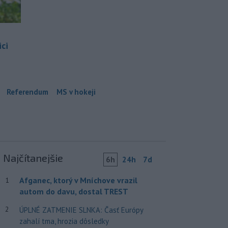
ci
Referendum
MS v hokeji
Najčítanejšie
6h
24h
7d
Afganec, ktorý v Mníchove vrazil
1
autom do davu, dostal TREST
2
ÚPLNÉ ZATMENIE SLNKA: Časť Európy
zahalí tma, hrozia dôsledky