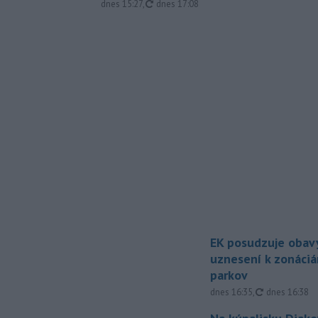
aktualizované
dnes 15:27
,
dnes 17:08
EK posudzuje obavy
uznesení k zonáci
parkov
aktualizovan
dnes 16:35
,
dnes 16:38