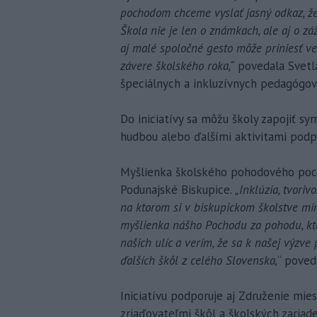
pochodom chceme vyslať jasný odkaz, že
Škola nie je len o známkach, ale aj o zá
aj malé spoločné gesto môže priniesť 
závere školského roka,“
povedala Svetla
špeciálnych a inkluzívnych pedagógov
Do iniciatívy sa môžu školy zapojiť 
hudbou alebo ďalšími aktivitami podp
Myšlienka školského pohodového pocho
Podunajské Biskupice.
„Inklúzia, tvori
na ktorom si v biskupickom školstve mi
myšlienka nášho Pochodu za pohodu, kto
našich ulíc a verím, že sa k našej výzve
ďalších škôl z celého Slovenska,
“ poved
Iniciatívu podporuje aj Združenie mie
zriaďovateľmi škôl a školských zariad