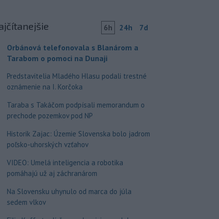
ajčítanejšie
6h
24h
7d
Orbánová telefonovala s Blanárom a
Tarabom o pomoci na Dunaji
Predstavitelia Mladého Hlasu podali trestné
oznámenie na I. Korčoka
Taraba s Takáčom podpísali memorandum o
prechode pozemkov pod NP
Historik Zajac: Územie Slovenska bolo jadrom
poľsko-uhorských vzťahov
VIDEO: Umelá inteligencia a robotika
pomáhajú už aj záchranárom
Na Slovensku uhynulo od marca do júla
sedem vlkov