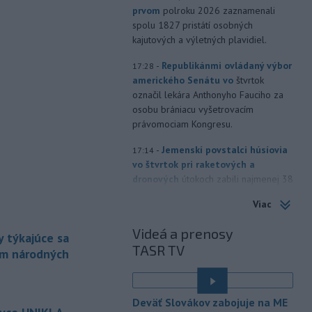
prvom
polroku 2026 zaznamenali
spolu 1827 pristátí osobných
kajutových a výletných plavidiel.
-
Republikánmi ovládaný výbor
17:28
amerického Senátu vo
štvrtok
označil lekára Anthonyho Fauciho za
osobu brániacu vyšetrovacím
právomociam Kongresu.
-
Jemenskí povstalci húsíovia
17:14
vo štvrtok pri raketových a
dronových
útokoch zabili najmenej 38
príslušníkov vládnych síl a ďalších 29
Viac
zranili, uviedli pre agentúru AFP
zdroje zo zdravotníckych služieb.
Videá a prenosy
 týkajúce sa
TASR TV
-
Európska komisia (EK)
16:35
ám národných
monitoruje situáciu a posudzuje
všetky
vznesené obavy týkajúce sa
é
vládnych uznesení k zonáciám
Deväť Slovákov zabojuje na ME
národných parkov. Zároveň posudzuje