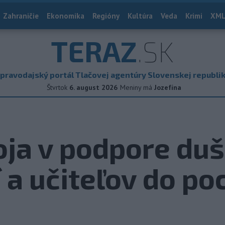
Zahraničie
Ekonomika
Regióny
Kultúra
Veda
Krimi
XML
TERAZ
.SK
pravodajský portál Tlačovej agentúry Slovenskej republi
Štvrtok
6. august 2026
Meniny má
Jozefína
oja v podpore du
 a učiteľov do p