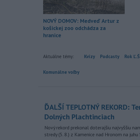
NOVÝ DOMOV: Medveď Artur z
košickej zoo odchádza za
hranice
Aktuálne témy:
Kvízy
Podcasty
Rok Ľ.Š
Komunálne voľby
ĎALŠÍ TEPLOTNÝ REKORD: Ten
Dolných Plachtinciach
Nový rekord prekonal doterajšiu najvyššiu n
stredy (5. 8.) z Kamenice nad Hronom na juhu