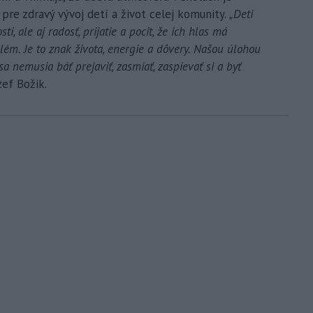
j pre zdravý vývoj detí a život celej komunity.
„Deti
i, ale aj radosť, prijatie a pocit, že ich hlas má
blém. Je to znak života, energie a dôvery. Našou úlohou
sa nemusia báť prejaviť, zasmiať, zaspievať si a byť
ef Božik.