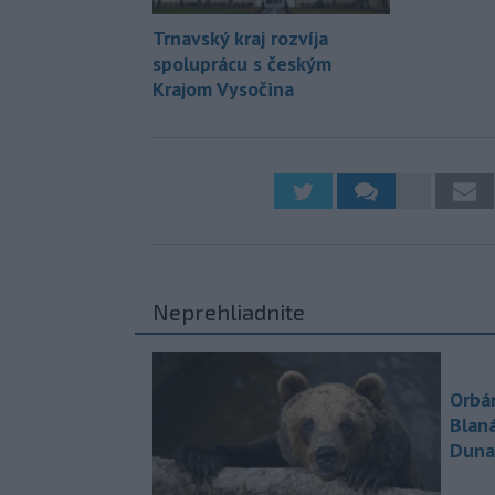
Trnavský kraj rozvíja
spoluprácu s českým
Krajom Vysočina
Neprehliadnite
Orbá
Blan
Duna