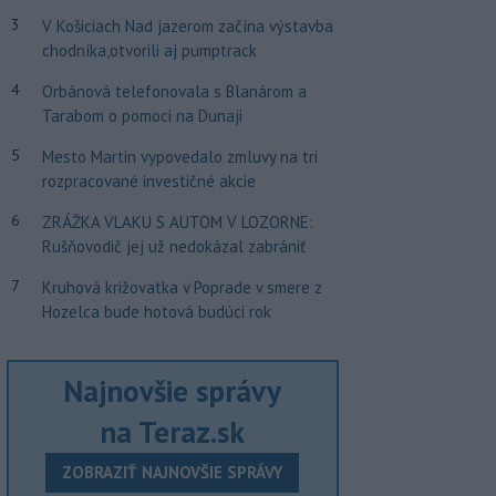
3
V Košiciach Nad jazerom začína výstavba
chodníka,otvorili aj pumptrack
4
Orbánová telefonovala s Blanárom a
Tarabom o pomoci na Dunaji
5
Mesto Martin vypovedalo zmluvy na tri
rozpracované investičné akcie
6
ZRÁŽKA VLAKU S AUTOM V LOZORNE:
Rušňovodič jej už nedokázal zabrániť
7
Kruhová križovatka v Poprade v smere z
Hozelca bude hotová budúci rok
Najnovšie správy
na Teraz.sk
ZOBRAZIŤ NAJNOVŠIE SPRÁVY