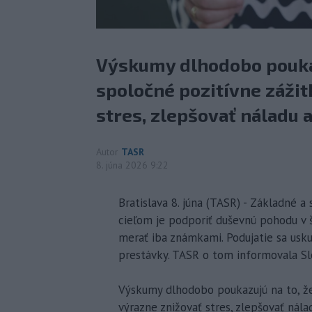
Výskumy dlhodobo poukaz
spoločné pozitívne záži
stres, zlepšovať náladu a
Autor
TASR
8. júna 2026 9:22
Bratislava 8. júna (TASR) - Základné 
cieľom je podporiť duševnú pohodu v
merať iba známkami. Podujatie sa usku
prestávky. TASR o tom informovala Sl
Výskumy dlhodobo poukazujú na to, že
výrazne znižovať stres, zlepšovať nála