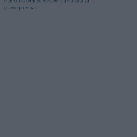
Filip Kuffa tvrdí, že eurokomisia mu dala za
pravdu pri zonácii