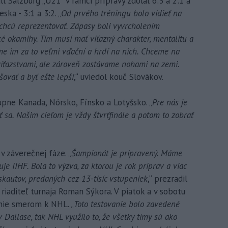
l Salzburg „U21“ v rámci prípravy zdolal 6:3 a 2:1 a
ska - 3:1 a 3:2. „
Od prvého tréningu bolo vidieť na
 chcú reprezentovať. Zápasy boli vyvrcholením
ké okamihy. Tím musí mať víťazný charakter, mentalitu a
me im za to veľmi vďační a hrdí na nich. Chceme na
víťazstvami, ale zároveň zostávame nohami na zemi.
ovať a byť ešte lepší
,“ uviedol kouč Slovákov.
pne Kanada, Nórsko, Fínsko a Lotyšsko. „
Pre nás je
ť sa. Našim cieľom je vždy štvrťfinále a potom to zobrať
v záverečnej fáze. „
Šampionát je pripravený. Máme
e IIHF. Bola to výzva, za ktorou je rok príprav a viac
kautov, predaných cez 13-tisíc vstupeniek
,“ prezradil
 riaditeľ turnaja Roman Sýkora. V piatok a v sobotu
anie smerom k NHL. „
Toto testovanie bolo zavedené
 Dallase, tak NHL využilo to, že všetky tímy sú ako