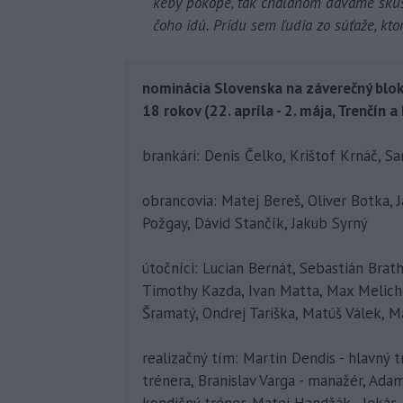
keby pokope, tak chalanom dávame skúšk
čoho idú. Prídu sem ľudia zo súťaže, ktor
nominácia Slovenska na záverečný blok
18 rokov (22. apríla - 2. mája, Trenčín a
brankári: Denis Čelko, Krištof Krnáč, S
obrancovia: Matej Bereš, Oliver Botka, J
Požgay, Dávid Stančík, Jakub Syrný
útočníci: Lucian Bernát, Sebastián Brat
Timothy Kazda, Ivan Matta, Max Meliche
Šramatý, Ondrej Tariška, Matúš Válek, 
realizačný tím: Martin Dendis - hlavný tr
trénera, Branislav Varga - manažér, Ada
kondičný tréner, Matej Handžák - lekár,