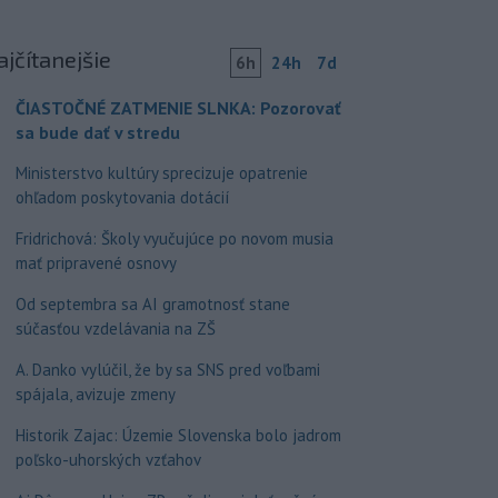
ajčítanejšie
6h
24h
7d
ČIASTOČNÉ ZATMENIE SLNKA: Pozorovať
sa bude dať v stredu
Ministerstvo kultúry sprecizuje opatrenie
ohľadom poskytovania dotácií
Fridrichová: Školy vyučujúce po novom musia
mať pripravené osnovy
Od septembra sa AI gramotnosť stane
súčasťou vzdelávania na ZŠ
A. Danko vylúčil, že by sa SNS pred voľbami
spájala, avizuje zmeny
Historik Zajac: Územie Slovenska bolo jadrom
poľsko-uhorských vzťahov