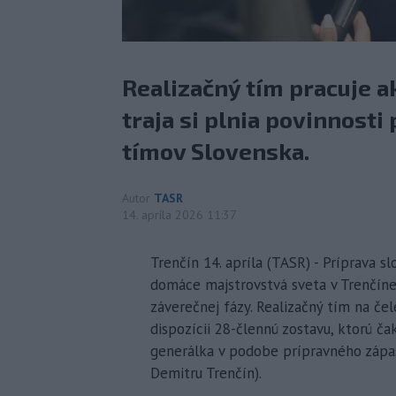
Realizačný tím pracuje a
traja si plnia povinnosti
tímov Slovenska.
Autor
TASR
14. apríla 2026 11:37
Trenčín 14. apríla (TASR) - Príprava 
domáce majstrovstvá sveta v Trenčíne a
záverečnej fázy. Realizačný tím na 
dispozícii 28-člennú zostavu, ktorú ča
generálka v podobe prípravného zápas
Demitru Trenčín).