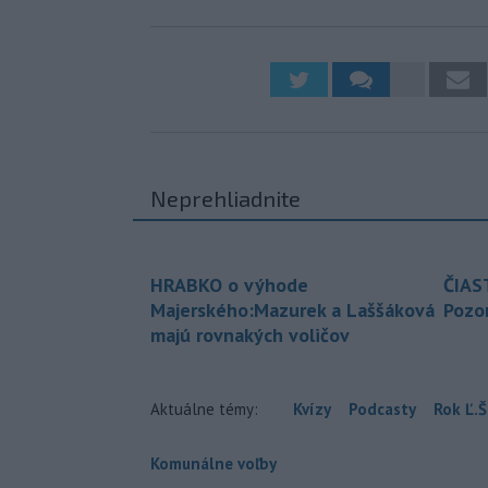
Neprehliadnite
HRABKO o výhode
ČIAS
Majerského:Mazurek a Laššáková
Pozor
majú rovnakých voličov
Aktuálne témy:
Kvízy
Podcasty
Rok Ľ.Š
Komunálne voľby