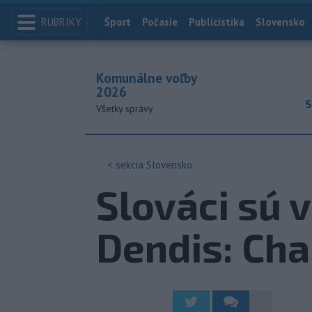
RUBRIKY
Index
Šport
Počasie
Publicistika
Slovensko
Komunálne voľby
2026
S
Všetky správy
< sekcia
Slovensko
Slováci sú 
Dendis: Cha