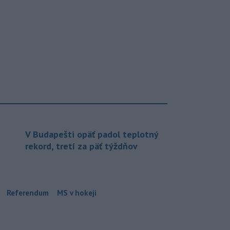
V Budapešti opäť padol teplotný
rekord, tretí za päť týždňov
Referendum
MS v hokeji