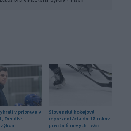
yhrali v príprave v
Slovenská hokejová
1, Dendis:
reprezentácia do 18 rokov
 výkon
privíta 6 nových tvárí