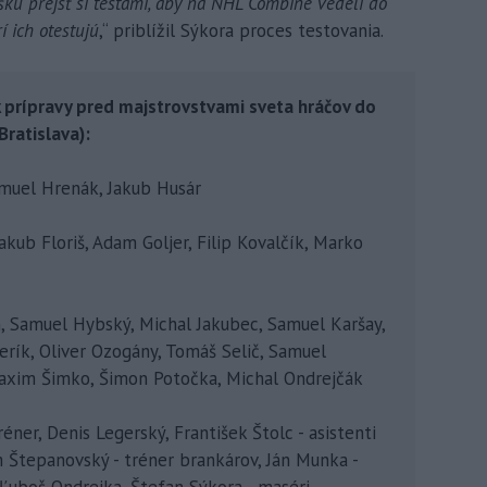
u prejsť si testami, aby na NHL Combine vedeli do
í ich otestujú
,“ priblížil Sýkora proces testovania.
 prípravy pred majstrovstvami sveta hráčov do
 Bratislava):
amuel Hrenák, Jakub Husár
akub Floriš, Adam Goljer, Filip Kovalčík, Marko
h, Samuel Hybský, Michal Jakubec, Samuel Karšay,
rík, Oliver Ozogány, Tomáš Selič, Samuel
Maxim Šimko, Šimon Potočka, Michal Ondrejčák
éner, Denis Legerský, František Štolc - asistenti
m Štepanovský - tréner brankárov, Ján Munka -
 Ľuboš Ondrejka, Štefan Sýkora - maséri