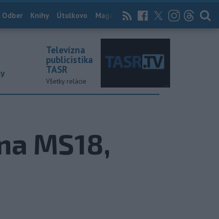
 Odber
Knihy
Útulkovo
Magazín
News Now
Archív
TASR
Televízna
publicistika
TASR
ky
Všetky relácie
 na MS18,