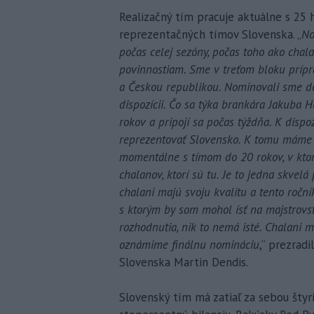
Realizačný tím pracuje aktuálne s 25 h
reprezentačných tímov Slovenska. „
No
počas celej sezóny, počas toho ako chal
povinnostiam. Sme v treťom bloku príp
a Českou republikou. Nominovali sme do
dispozícii. Čo sa týka brankára Jakuba H
rokov a pripojí sa počas týždňa. K disp
reprezentovať Slovensko. K tomu máme 
momentálne s tímom do 20 rokov, v kto
chalanov, ktorí sú tu. Je to jedna skvelá 
chalani majú svoju kvalitu a tento roční
s ktorým by som mohol ísť na majstrovs
rozhodnutia, nik to nemá isté. Chalani m
oznámime finálnu nomináciu
,“ prezrad
Slovenska Martin Dendis.
Slovenský tím má zatiaľ za sebou štyr