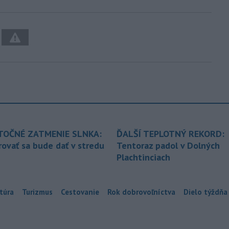
TOČNÉ ZATMENIE SLNKA:
ĎALŠÍ TEPLOTNÝ REKORD:
ovať sa bude dať v stredu
Tentoraz padol v Dolných
Plachtinciach
túra
Turizmus
Cestovanie
Rok dobrovoľníctva
Dielo týždňa