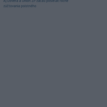
Aj Dôvera a Union ZP začali posielať ročné
zúčtovania poistného