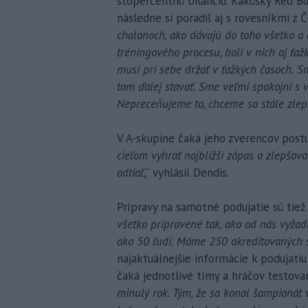
stopercentnú bilanciu. Rakúsky Red Bul
následne si poradil aj s rovesníkmi z Če
chalanoch, ako dávajú do toho všetko a
tréningového procesu, boli v nich aj ťaž
musí pri sebe držať v ťažkých časoch. S
tom ďalej stavať. Sme veľmi spokojní s 
Nepreceňujeme to, chceme sa stále zlepš
V A-skupine čaká jeho zverencov postu
cieľom vyhrať najbližší zápas a zlepšova
odtiaľ
,“ vyhlásil Dendis.
Prípravy na samotné podujatie sú tiež 
všetko pripravené tak, ako od nás vyžaduj
ako 50 ľudí. Máme 250 akreditovaných s
najaktuálnejšie informácie k podujatiu
čaká jednotlivé tímy a hráčov testov
minulý rok. Tým, že sa konal šampionát v