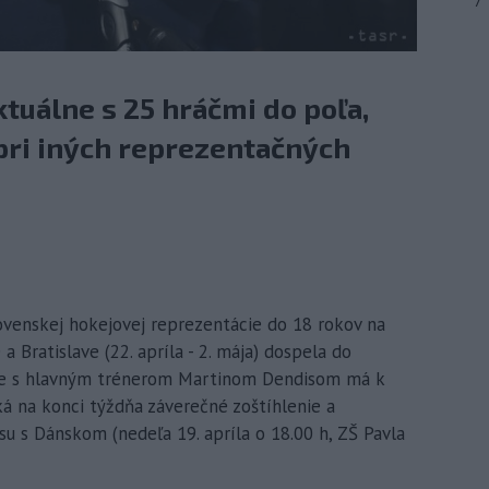
7
ktuálne s 25 hráčmi do poľa,
 pri iných reprezentačných
slovenskej hokejovej reprezentácie do 18 rokov na
 Bratislave (22. apríla - 2. mája) dospela do
čele s hlavným trénerom Martinom Dendisom má k
ká na konci týždňa záverečné zoštíhlenie a
u s Dánskom (nedeľa 19. apríla o 18.00 h, ZŠ Pavla