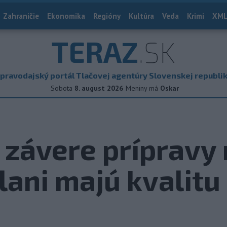
Zahraničie
Ekonomika
Regióny
Kultúra
Veda
Krimi
XML
TERAZ
.SK
pravodajský portál Tlačovej agentúry Slovenskej republi
Sobota
8. august 2026
Meniny má
Oskar
v závere prípravy
lani majú kvalitu