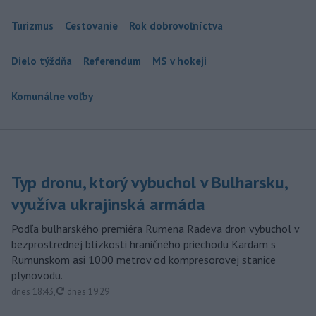
Turizmus
Cestovanie
Rok dobrovoľníctva
Dielo týždňa
Referendum
MS v hokeji
Komunálne voľby
Typ dronu, ktorý vybuchol v Bulharsku,
využíva ukrajinská armáda
Podľa bulharského premiéra Rumena Radeva dron vybuchol v
bezprostrednej blízkosti hraničného priechodu Kardam s
Rumunskom asi 1000 metrov od kompresorovej stanice
plynovodu.
aktualizované
dnes 18:43
,
dnes 19:29