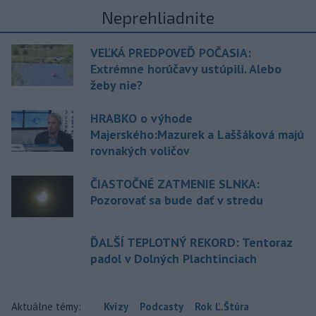
Neprehliadnite
VEĽKÁ PREDPOVEĎ POČASIA:
Extrémne horúčavy ustúpili. Alebo
žeby nie?
HRABKO o výhode
Majerského:Mazurek a Laššáková majú
rovnakých voličov
ČIASTOČNÉ ZATMENIE SLNKA:
Pozorovať sa bude dať v stredu
ĎALŠÍ TEPLOTNÝ REKORD: Tentoraz
padol v Dolných Plachtinciach
Aktuálne témy:
Kvízy
Podcasty
Rok Ľ.Štúra