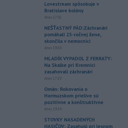
Lovestream spôsobuje v
Bratislave kolóny
dnes 17:01
NEŠŤASTNÝ PÁD:Záchranári
pomáhali 25-ročnej žene,
skončila v nemocnici
dnes 19:10
MLADÍK VYPADOL Z FERRATY:
Na Skalke pri Kremnici
zasahovali záchranári
dnes 17:19
Omán: Rokovania o
Hormuzskom prielive sú
pozitívne a konštruktívne
dnes 19:24
STOVKY NASADENÝCH
HASIČOV: Zasahujú pri lesnom