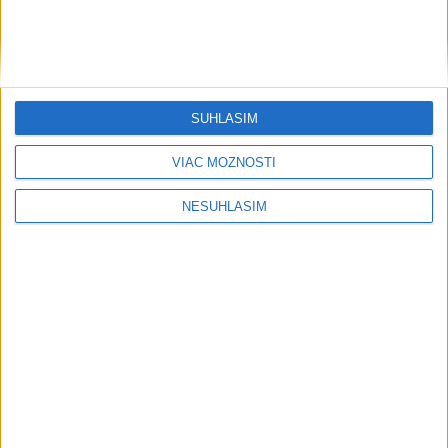
....
SÚHLASÍM
VIAC MOŽNOSTÍ
NESÚHLASÍM
....