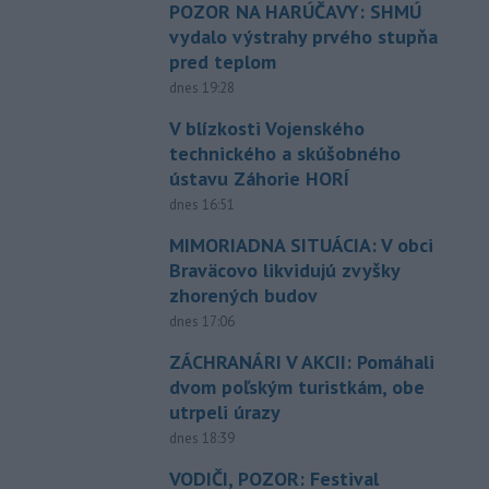
POZOR NA HARÚČAVY: SHMÚ
vydalo výstrahy prvého stupňa
pred teplom
dnes 19:28
V blízkosti Vojenského
technického a skúšobného
ústavu Záhorie HORÍ
dnes 16:51
MIMORIADNA SITUÁCIA: V obci
Braväcovo likvidujú zvyšky
zhorených budov
dnes 17:06
ZÁCHRANÁRI V AKCII: Pomáhali
dvom poľským turistkám, obe
utrpeli úrazy
dnes 18:39
VODIČI, POZOR: Festival