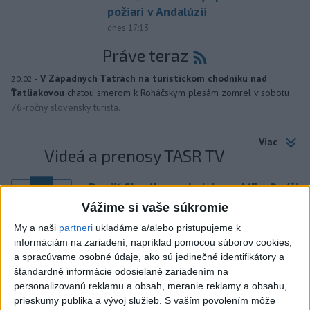
požiari v Andalúzii
dnes 17:13
Práve teraz
-
V Západných Tatrách na turistickom chodníku nad
20:02
Ťatliakovou
chatou smerom k Roháčskym plesám zomrel v sobotu
76-ročný slovenský turista.
Viac
Videá a prenosy TASR TV
Deväť Slovákov zabojuje na ME v Paríži
o čo najlepšie výsledky
Vážime si vaše súkromie
My a naši
partneri
ukladáme a/alebo pristupujeme k
Viac
informáciám na zariadení, napríklad pomocou súborov cookies,
Najčítanejšie
a spracúvame osobné údaje, ako sú jedinečné identifikátory a
štandardné informácie odosielané zariadením na
6h
24h
7d
personalizovanú reklamu a obsah, meranie reklamy a obsahu,
prieskumy publika a vývoj služieb.
S vaším povolením môže