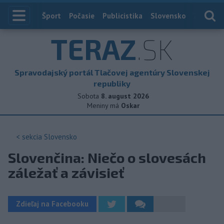
Index
Šport
Počasie
Publicistika
Slovensko
Zahranič
TERAZ
.SK
Spravodajský portál Tlačovej agentúry Slovenskej
republiky
Sobota
8. august 2026
Meniny má
Oskar
< sekcia
Slovensko
Slovenčina: Niečo o slovesách
záležať a závisieť
Zdieľaj na Facebooku