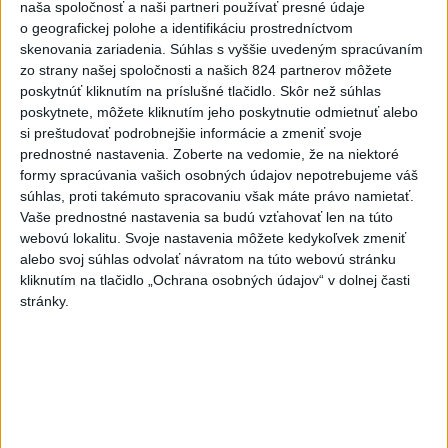
naša spoločnosť a naši partneri používať presné údaje
Do Bulharska vnikol dron a vybuchol v
1
o geografickej polohe a identifikáciu prostredníctvom
blízkosti hraníc s Rumunskom
skenovania zariadenia. Súhlas s vyššie uvedeným spracúvaním
zo strany našej spoločnosti a našich 824 partnerov môžete
2
V blízkosti Vojenského technického a skúšobného ústavu
poskytnúť kliknutím na príslušné tlačidlo. Skôr než súhlas
Záhorie HORÍ
poskytnete, môžete kliknutím jeho poskytnutie odmietnuť alebo
si preštudovať podrobnejšie informácie a zmeniť svoje
3
ČIASTOČNÉ ZATMENIE SLNKA: Pozorovať sa bude dať v
prednostné nastavenia.
Zoberte na vedomie, že na niektoré
stredu
formy spracúvania vašich osobných údajov nepotrebujeme váš
súhlas, proti takémuto spracovaniu však máte právo namietať.
4
Prehliadka Smoleníc predstaví hradisko, zámok i prírodu
Vaše prednostné nastavenia sa budú vzťahovať len na túto
Malých Karpát
webovú lokalitu. Svoje nastavenia môžete kedykoľvek zmeniť
alebo svoj súhlas odvolať návratom na túto webovú stránku
5
Na Kamzíku v Bratislave v sobotu otvoria nové Šantisko
kliknutím na tlačidlo „Ochrana osobných údajov“ v dolnej časti
pre deti
stránky.
6
Očovská folklórna hruda tradične privítala domáce
folklórne kolektívy
7
V časti Košice-Krásna otvorili park pomenovaný po
kňazovi Semivanovi