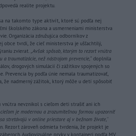
dpovedá realite projektu.
 na takomto type aktivít, ktoré sú podľa nej
ieľmi školského zákona a usmerneniami ministerstva
vie. Organizácia združujúca odborníkov z
obce tvrdí, že cieľ ministerstva je ušľachtilý,
raniu zvierat.
„Avšak spôsob, ktorým to rezort vnútra
u a traumatizácie, než nástrojom prevencie,“
doplnila
uálov, drogových simulácií či zážitkov spojených so
e. Prevencia by podľa únie nemala traumatizovať,
a, že nadmerný zážitok, ktorý môže u detí spôsobiť
 vnútra nevznikol s cieľom deti strašiť ani ich
 cieľom je modernou a zrozumiteľnou formou upozorniť
sa stretávajú v online priestore aj v bežnom živote,
“
 Rezort zároveň odmieta tvrdenia, že projekt je
áberoch. Audiovizuálne prvky v kontajneri podľa MV