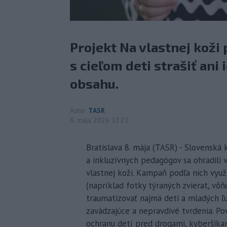
Projekt Na vlastnej koži
s cieľom deti strašiť an
obsahu.
Autor
TASR
8. mája 2026 12:21
Bratislava 8. mája (TASR) - Slovenská
a inkluzívnych pedagógov sa ohradili 
vlastnej koži. Kampaň podľa nich využ
(napríklad fotky týraných zvierat, vô
traumatizovať najmä deti a mladých ľu
zavádzajúce a nepravdivé tvrdenia. Po
ochranu detí pred drogami, kyberšikan