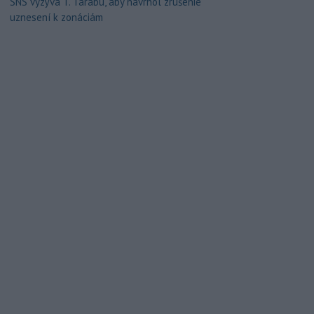
SNS vyzýva T. Tarabu, aby navrhol zrušenie
uznesení k zonáciám