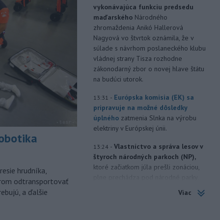
vykonávajúca funkciu predsedu
maďarského
Národného
zhromaždenia Anikó Hallerová
Nagyová vo štvrtok oznámila, že v
súlade s návrhom poslaneckého klubu
vládnej strany Tisza rozhodne
zákonodarný zbor o novej hlave štátu
na budúci utorok.
-
Európska komisia (EK) sa
13:31
pripravuje na možné dôsledky
úplného
zatmenia Slnka na výrobu
elektriny v Európskej únii.
robotika
-
Vlastníctvo a správa lesov v
13:24
štyroch národných parkoch (NP),
ktoré začiatkom júla prešli zonáciou,
esie hrudníka,
plne prechádza pod národné parky.
árom odtransportovať
ebujú, a ďalšie
Viac
-
Hasiči aj vo štvrtok
12:57
pokračujú v boji s rozsiahlymi
lesnými požiarmi
na západnom