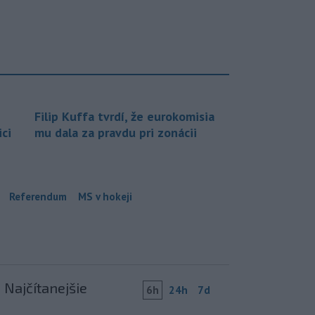
Filip Kuffa tvrdí, že eurokomisia
ci
mu dala za pravdu pri zonácii
Referendum
MS v hokeji
Najčítanejšie
6h
24h
7d