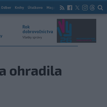
 Odber
Knihy
Útulkovo
Magazín
News Now
Archív
TASR
Rok
dobrovoľníctva
ky
Všetky správy
a ohradila