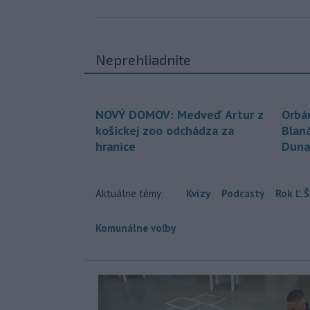
Neprehliadnite
NOVÝ DOMOV: Medveď Artur z
Orbá
košickej zoo odchádza za
Blan
hranice
Duna
Aktuálne témy:
Kvízy
Podcasty
Rok Ľ.Š
Komunálne voľby