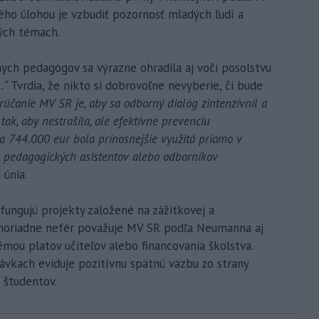
rého úlohou je vzbudiť pozornosť mladých ľudí a
kých témach.
nych pedagógov sa výrazne ohradila aj voči posolstvu
.“
Tvrdia, že nikto si dobrovoľne nevyberie, či bude
účanie MV SR je, aby sa odborný dialóg zintenzívnil a
k, aby nestrašila, ale efektívne prevenciu
 744.000 eur bola prínosnejšie využitá priamo v
, pedagogických asistentov alebo odborníkov
 únia.
fungujú projekty založené na zážitkovej a
imoriadne nefér považuje MV SR podľa Neumanna aj
émou platov učiteľov alebo financovania školstva.
távkach eviduje pozitívnu spätnú väzbu zo strany
 študentov.