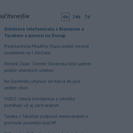
ajčítanejšie
6h
24h
7d
Orbánová telefonovala s Blanárom a
Tarabom o pomoci na Dunaji
Predstavitelia Mladého Hlasu podali trestné
oznámenie na I. Korčoka
Historik Zajac: Územie Slovenska bolo jadrom
poľsko-uhorských vzťahov
Na Slovensku uhynulo od marca do júla
sedem vlkov
VIDEO: Umelá inteligencia a robotika
pomáhajú už aj záchranárom
Taraba s Takáčom podpísali memorandum o
prechode pozemkov pod NP