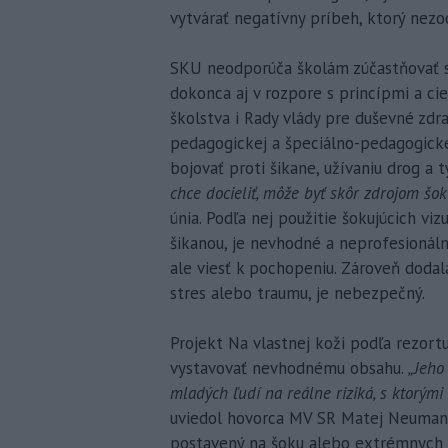
vytvárať negatívny príbeh, ktorý nezo
SKU neodporúča školám zúčastňovať sa
dokonca aj v rozpore s princípmi a c
školstva i Rady vlády pre duševné zdra
pedagogickej a špeciálno-pedagogickej 
bojovať proti šikane, užívaniu drog a tý
chce docieliť, môže byť skôr zdrojom šok
únia. Podľa nej použitie šokujúcich viz
šikanou, je nevhodné a neprofesionáln
ale viesť k pochopeniu. Zároveň dodal
stres alebo traumu, je nebezpečný.
Projekt Na vlastnej koži podľa rezortu
vystavovať nevhodnému obsahu.
„Jeho
mladých ľudí na reálne riziká, s ktorými 
uviedol hovorca MV SR Matej Neumann.
postavený na šoku alebo extrémnych z