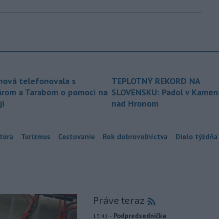
nová telefonovala s
TEPLOTNÝ REKORD NA
árom a Tarabom o pomoci na
SLOVENSKU: Padol v Kameni
ji
nad Hronom
túra
Turizmus
Cestovanie
Rok dobrovoľníctva
Dielo týždňa
Práve teraz
-
Podpredsedníčka
13:41