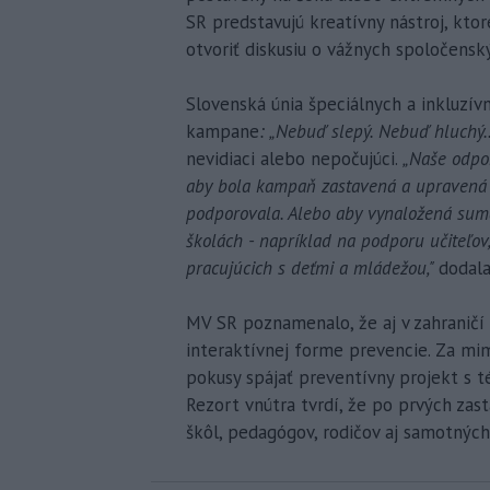
SR predstavujú kreatívny nástroj, kto
otvoriť diskusiu o vážnych spoločens
Slovenská únia špeciálnych a inkluzív
kampane
: „Nebuď slepý. Nebuď hluchý..
nevidiaci alebo nepočujúci.
„Naše odpor
aby bola kampaň zastavená a upravená ta
podporovala. Alebo aby vynaložená suma
školách - napríklad na podporu učiteľov
pracujúcich s deťmi a mládežou,"
dodala
MV SR poznamenalo, že aj v zahraničí 
interaktívnej forme prevencie. Za m
pokusy spájať preventívny projekt s t
Rezort vnútra tvrdí, že po prvých zas
škôl, pedagógov, rodičov aj samotných