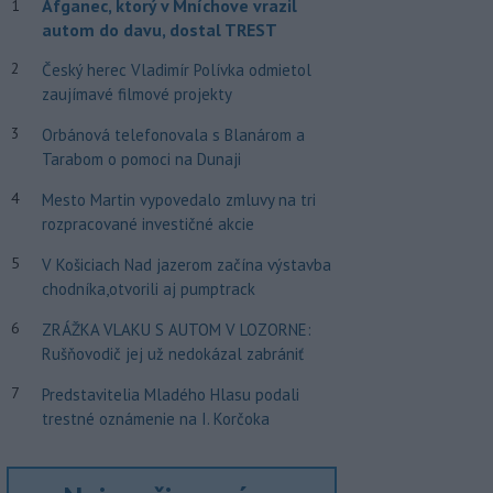
Afganec, ktorý v Mníchove vrazil
1
autom do davu, dostal TREST
2
Český herec Vladimír Polívka odmietol
zaujímavé filmové projekty
3
Orbánová telefonovala s Blanárom a
Tarabom o pomoci na Dunaji
4
Mesto Martin vypovedalo zmluvy na tri
rozpracované investičné akcie
5
V Košiciach Nad jazerom začína výstavba
chodníka,otvorili aj pumptrack
6
ZRÁŽKA VLAKU S AUTOM V LOZORNE:
Rušňovodič jej už nedokázal zabrániť
7
Predstavitelia Mladého Hlasu podali
trestné oznámenie na I. Korčoka