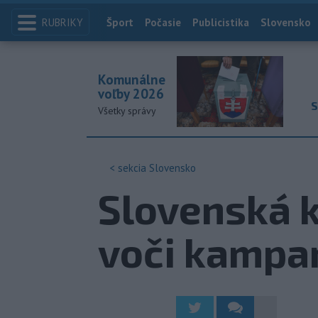
RUBRIKY
Index
Šport
Počasie
Publicistika
Slovensko
Komunálne
voľby 2026
S
Všetky správy
< sekcia
Slovensko
Slovenská k
voči kampan