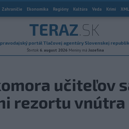
Zahraničie
Ekonomika
Regióny
Kultúra
Veda
Krimi
XML
TERAZ
.SK
pravodajský portál Tlačovej agentúry Slovenskej republi
Štvrtok
6. august 2026
Meniny má
Jozefína
omora učiteľov s
i rezortu vnútra