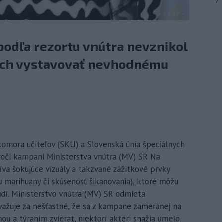
7
 podľa rezortu vnútra nevznikol
i ich vystavovať nevhodnému
 komora učiteľov (SKU) a Slovenská únia špeciálnych
voči kampani Ministerstva vnútra (MV) SR Na
íva šokujúce vizuály a takzvané zážitkové prvky
ňu marihuany či skúsenosť šikanovania), ktoré môžu
dí. Ministerstvo vnútra (MV) SR odmieta
važuje za nešťastné, že sa z kampane zameranej na
ou a týraním zvierat, niektorí aktéri snažia umelo