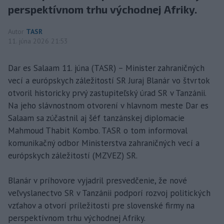
perspektívnom trhu východnej Afriky.
Autor
TASR
11. júna 2026 21:53
Dar es Salaam 11. júna (TASR) – Minister zahraničných
vecí a európskych záležitostí SR Juraj Blanár vo štvrtok
otvoril historicky prvý zastupiteľský úrad SR v Tanzánii.
Na jeho slávnostnom otvorení v hlavnom meste Dar es
Salaam sa zúčastnil aj šéf tanzánskej diplomacie
Mahmoud Thabit Kombo. TASR o tom informoval
komunikačný odbor Ministerstva zahraničných vecí a
európskych záležitostí (MZVEZ) SR.
Blanár v príhovore vyjadril presvedčenie, že nové
veľvyslanectvo SR v Tanzánii podporí rozvoj politických
vzťahov a otvorí príležitosti pre slovenské firmy na
perspektívnom trhu východnej Afriky.