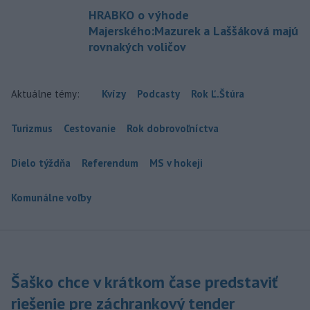
HRABKO o výhode
Majerského:Mazurek a Laššáková majú
rovnakých voličov
Aktuálne témy:
Kvízy
Podcasty
Rok Ľ.Štúra
Turizmus
Cestovanie
Rok dobrovoľníctva
Dielo týždňa
Referendum
MS v hokeji
Komunálne voľby
Šaško chce v krátkom čase predstaviť
riešenie pre záchrankový tender