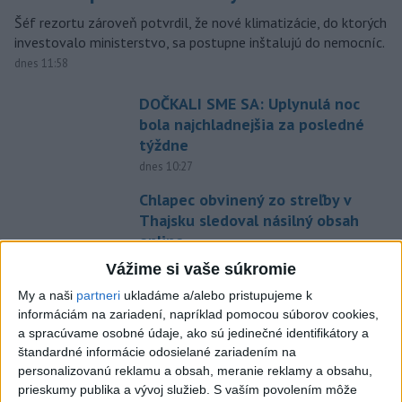
Šéf rezortu zároveň potvrdil, že nové klimatizácie, do ktorých
investovalo ministerstvo, sa postupne inštalujú do nemocníc.
dnes 11:58
DOČKALI SME SA: Uplynulá noc
bola najchladnejšia za posledné
týždne
dnes 10:27
Chlapec obvinený zo streľby v
Thajsku sledoval násilný obsah
online
dnes 12:01
Vážime si vaše súkromie
Gardy neotvoria Hormuzský
My a naši
partneri
ukladáme a/alebo pristupujeme k
prieliv, kým USA neprijmú
informáciám na zariadení, napríklad pomocou súborov cookies,
a spracúvame osobné údaje, ako sú jedinečné identifikátory a
podmienky Teheránu
štandardné informácie odosielané zariadením na
dnes 12:25
personalizovanú reklamu a obsah, meranie reklamy a obsahu,
CYKLISTU NAPADOL MEDVEĎ:Z
prieskumy publika a vývoj služieb.
S vaším povolením môže