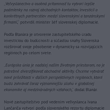
„
Veľvyslanectvo a osobná prítomnosť tu vytvorí lepšie
podmienky na rozvoj obchodných kontaktov, investícií a
konkrétnych partnerstiev medzi slovenskými a tanzánskymi
firmami
,“ potvrdil minister šéf slovenskej diplomacie.
Podľa Blanára je otvorenie zastupiteľského úradu
investíciou do budúcnosti a súčasťou snahy Slovenska
rozširovať svoje pôsobenie v dynamicky sa rozvíjajúcich
regiónoch po celom svete.
„
Európska únia je naďalej naším životným priestorom, no je
potrebné diverzifikovať obchodné aktivity. Chceme vytvárať
nové príležitosti v ďalších perspektívnych regiónoch, ktoré
budú zohrávať čoraz významnejšiu úlohu v globálnej
ekonomike aj medzinárodných vzťahoch
,“ dodal Blanár.
Nové zastupiteľstvo pod vedením veľvyslanca Ivana
Lančariča vytvorí podľa slovenského rezortu diplomacie