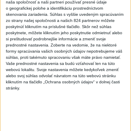
naša spoločnosť a naši partneri používať presné údaje
Valčianskej doliny ho previezli
o geografickej polohe a identifikáciu prostredníctvom
do nemocnice
skenovania zariadenia. Súhlas s vyššie uvedeným spracúvaním
dnes 12:59
zo strany našej spoločnosti a našich 824 partnerov môžete
poskytnúť kliknutím na príslušné tlačidlo. Skôr než súhlas
TAXIKÁR POD VPLYVOM
poskytnete, môžete kliknutím jeho poskytnutie odmietnuť alebo
DROG:Na festivale Lovestream
si preštudovať podrobnejšie informácie a zmeniť svoje
narazil do policajtov
prednostné nastavenia.
Zoberte na vedomie, že na niektoré
dnes 12:30
formy spracúvania vašich osobných údajov nepotrebujeme váš
súhlas, proti takémuto spracovaniu však máte právo namietať.
POKUS O VRAŽDU: Polícia
Vaše prednostné nastavenia sa budú vzťahovať len na túto
obvinila mladíkov, ktorí
webovú lokalitu. Svoje nastavenia môžete kedykoľvek zmeniť
zaútočili na taxikára
alebo svoj súhlas odvolať návratom na túto webovú stránku
dnes 11:40
kliknutím na tlačidlo „Ochrana osobných údajov“ v dolnej časti
stránky.
NEBEZPEČNÁ POTÝČKA: Po
bodnutí neznámym predmetom
skončil v nemocnici
dnes 12:10
Agrorezort: Výmera lesných
pozemkov a porastov sa