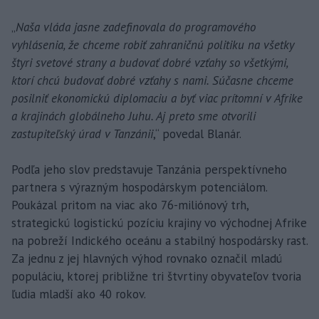
„
Naša vláda jasne zadefinovala do programového
vyhlásenia, že chceme robiť zahraničnú politiku na všetky
štyri svetové strany a budovať dobré vzťahy so všetkými,
ktorí chcú budovať dobré vzťahy s nami. Súčasne chceme
posilniť ekonomickú diplomaciu a byť viac prítomní v Afrike
a krajinách globálneho Juhu. Aj preto sme otvorili
zastupiteľský úrad v Tanzánii
,“ povedal Blanár.
Podľa jeho slov predstavuje Tanzánia perspektívneho
partnera s výrazným hospodárskym potenciálom.
Poukázal pritom na viac ako 76-miliónový trh,
strategickú logistickú pozíciu krajiny vo východnej Afrike
na pobreží Indického oceánu a stabilný hospodársky rast.
Za jednu z jej hlavných výhod rovnako označil mladú
populáciu, ktorej približne tri štvrtiny obyvateľov tvoria
ľudia mladší ako 40 rokov.