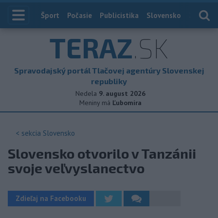
Index
Šport
Počasie
Publicistika
Slovensko
Zahranič
TERAZ
.SK
Spravodajský portál Tlačovej agentúry Slovenskej
republiky
Nedela
9. august 2026
Meniny má
Ľubomíra
< sekcia
Slovensko
Slovensko otvorilo v Tanzánii
svoje veľvyslanectvo
Zdieľaj na Facebooku