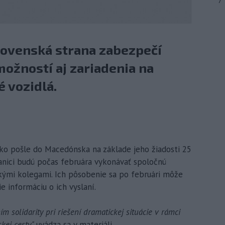
7
ovenská strana zabezpečí
možností aj zariadenia na
 vozidlá.
nsko pošle do Macedónska na základe jeho žiadosti 25
anici budú počas februára vykonávať spoločnú
kými kolegami. Ich pôsobenie sa po februári môže
e informáciu o ich vyslaní.
m solidarity pri riešení dramatickej situácie v rámci
kej cesty,"
uvádza sa v materiáli.