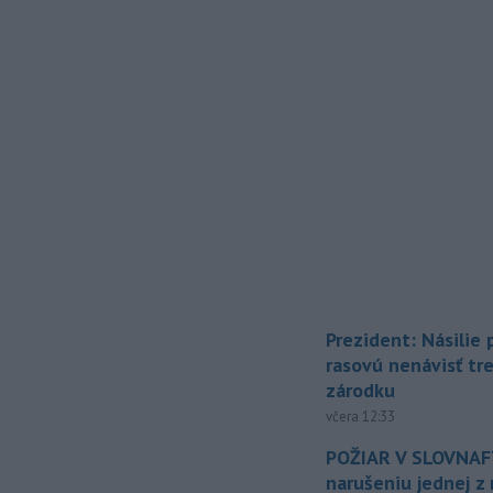
Prezident: Násilie
rasovú nenávisť tr
zárodku
včera 12:33
POŽIAR V SLOVNAFT
narušeniu jednej z 