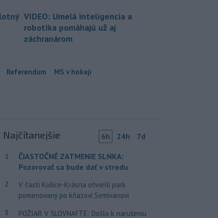
lotný
VIDEO: Umelá inteligencia a
robotika pomáhajú už aj
záchranárom
Referendum
MS v hokeji
Najčítanejšie
6h
24h
7d
ČIASTOČNÉ ZATMENIE SLNKA:
1
Pozorovať sa bude dať v stredu
2
V časti Košice-Krásna otvorili park
pomenovaný po kňazovi Semivanovi
3
POŽIAR V SLOVNAFTE: Došlo k narušeniu