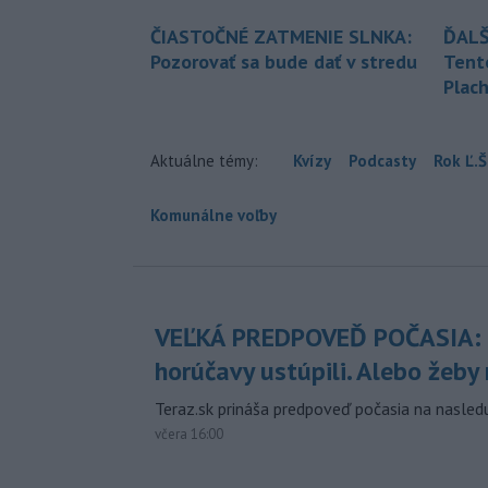
ČIASTOČNÉ ZATMENIE SLNKA:
ĎALŠ
Pozorovať sa bude dať v stredu
Tent
Plach
Aktuálne témy:
Kvízy
Podcasty
Rok Ľ.Š
Komunálne voľby
VEĽKÁ PREDPOVEĎ POČASIA:
horúčavy ustúpili. Alebo žeby 
Teraz.sk prináša predpoveď počasia na nasledu
včera 16:00