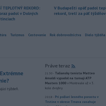
Í TEPLOTNÝ REKORD:
V Budapešti opäť padol tep
oraz padol v Dolných
rekord, tretí za päť týždňov
tinciach
túra
Turizmus
Cestovanie
Rok dobrovoľníctva
Dielo týždňa
Práve teraz
 Extrémne
-
Taliansky tenista Matteo
21:30
Arnaldi vypadol na turnaji ATP
nie?
Masters 1000
v Montreale už v 3.
kole dvojhry.
júci týždeň.
-
Pri požiari lesného porastu v
20:18
Trstíne v okrese Trnava zasahuje