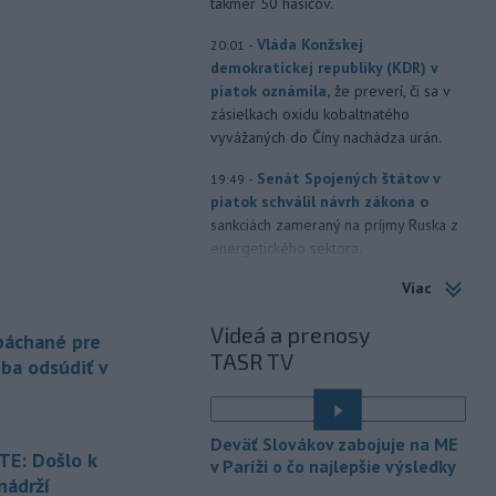
takmer 50 hasičov.
-
Vláda Konžskej
20:01
demokratickej republiky (KDR) v
piatok oznámila,
že preverí, či sa v
zásielkach oxidu kobaltnatého
vyvážaných do Číny nachádza urán.
-
Senát Spojených štátov v
19:49
piatok schválil návrh zákona o
sankciách zameraný na príjmy Ruska z
energetického sektora.
Viac
-
Slovenská polícia prispela k
16:08
objasneniu prípadu prevádzačstva,
Videá a prenosy
ktorý sa podarilo ukončiť
 páchané pre
TASR TV
právoplatným odsúdením páchateľa v
eba odsúdiť v
Maďarsku.
-
Piatkový požiar v
15:21
Deväť Slovákov zabojuje na ME
bratislavskej rafinérii Slovnaft je
E: Došlo k
v Paríži o čo najlepšie výsledky
pod kontrolou.
Príčina jeho vzniku
nádrží
bude predmetom vyšetrovania. Pre