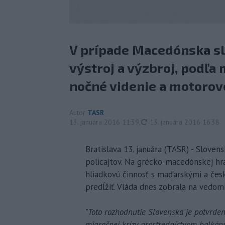
V prípade Macedónska sl
výstroj a výzbroj, podľa 
nočné videnie a motorové
Autor
TASR
aktualizované
13. januára 2016 11:39
,
13. januára 2016 16:38
Bratislava 13. januára (TASR) - Slove
policajtov. Na grécko-macedónskej hr
hliadkovú činnosť s maďarskými a čes
predĺžiť. Vláda dnes zobrala na vedomi
"Toto rozhodnutie Slovenska je potvrdení
migračnej krízy prostredníctvom balkáns