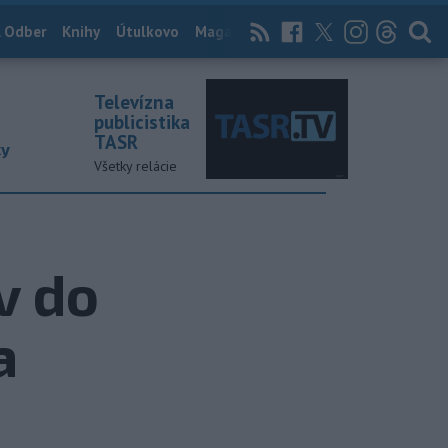
 Odber
Knihy
Útulkovo
Magazín
News Now
Archív
TASR
Televízna
publicistika
TASR
ky
Všetky relácie
v do
a