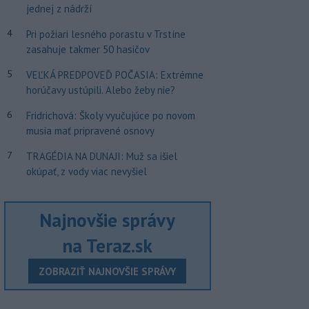
jednej z nádrží
4
Pri požiari lesného porastu v Trstíne
zasahuje takmer 50 hasičov
5
VEĽKÁ PREDPOVEĎ POČASIA: Extrémne
horúčavy ustúpili. Alebo žeby nie?
6
Fridrichová: Školy vyučujúce po novom
musia mať pripravené osnovy
7
TRAGÉDIA NA DUNAJI: Muž sa išiel
okúpať, z vody viac nevyšiel
Najnovšie správy
na Teraz.sk
ZOBRAZIŤ NAJNOVŠIE SPRÁVY