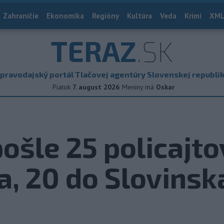
Zahraničie
Ekonomika
Regióny
Kultúra
Veda
Krimi
XML
TERAZ
.SK
pravodajský portál Tlačovej agentúry Slovenskej republi
Piatok
7. august 2026
Meniny má
Oskar
ošle 25 policajto
, 20 do Slovinsk