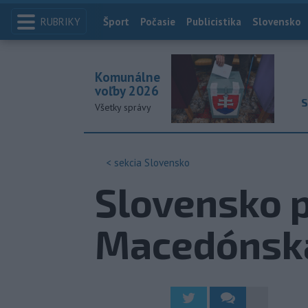
RUBRIKY
Index
Šport
Počasie
Publicistika
Slovensko
Komunálne
voľby 2026
S
Všetky správy
< sekcia
Slovensko
Slovensko p
Macedónska