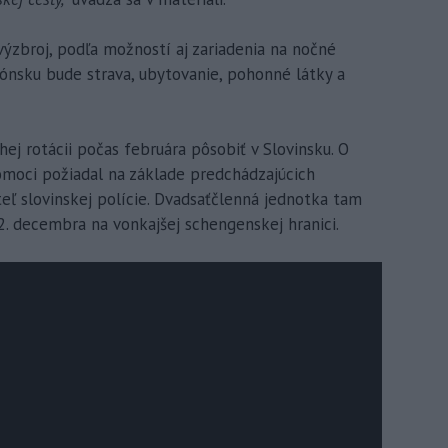
výzbroj, podľa možností aj zariadenia na nočné
ónsku bude strava, ubytovanie, pohonné látky a
ej rotácii počas februára pôsobiť v Slovinsku. O
moci požiadal na základe predchádzajúcich
teľ slovinskej polície. Dvadsaťčlenná jednotka tam
2. decembra na vonkajšej schengenskej hranici.