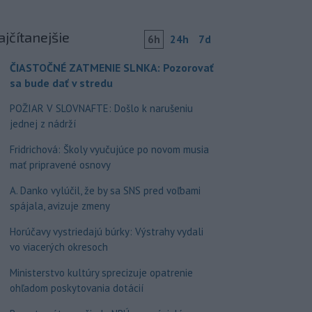
ajčítanejšie
6h
24h
7d
ČIASTOČNÉ ZATMENIE SLNKA: Pozorovať
sa bude dať v stredu
POŽIAR V SLOVNAFTE: Došlo k narušeniu
jednej z nádrží
Fridrichová: Školy vyučujúce po novom musia
mať pripravené osnovy
A. Danko vylúčil, že by sa SNS pred voľbami
spájala, avizuje zmeny
Horúčavy vystriedajú búrky: Výstrahy vydali
vo viacerých okresoch
Ministerstvo kultúry sprecizuje opatrenie
ohľadom poskytovania dotácií