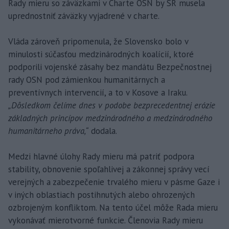
Rady mieru so záväzkami v Charte OSN by SR musela
uprednostniť záväzky vyjadrené v charte.
Vláda zároveň pripomenula, že Slovensko bolo v
minulosti súčasťou medzinárodných koalícií, ktoré
podporili vojenské zásahy bez mandátu Bezpečnostnej
rady OSN pod zámienkou humanitárnych a
preventívnych intervencií, a to v Kosove a Iraku.
„Dôsledkom čelíme dnes v podobe bezprecedentnej erózie
základných princípov medzinárodného a medzinárodného
humanitárneho práva,“
dodala.
Medzi hlavné úlohy Rady mieru má patriť podpora
stability, obnovenie spoľahlivej a zákonnej správy vecí
verejných a zabezpečenie trvalého mieru v pásme Gaze i
v iných oblastiach postihnutých alebo ohrozených
ozbrojeným konfliktom. Na tento účel môže Rada mieru
vykonávať mierotvorné funkcie. Členovia Rady mieru