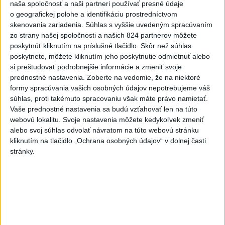
naša spoločnosť a naši partneri používať presné údaje
o geografickej polohe a identifikáciu prostredníctvom
skenovania zariadenia. Súhlas s vyššie uvedeným spracúvaním
zo strany našej spoločnosti a našich 824 partnerov môžete
poskytnúť kliknutím na príslušné tlačidlo. Skôr než súhlas
poskytnete, môžete kliknutím jeho poskytnutie odmietnuť alebo
si preštudovať podrobnejšie informácie a zmeniť svoje
prednostné nastavenia.
Zoberte na vedomie, že na niektoré
DOVOLENKÁRI, POZOR: Fotky z
formy spracúvania vašich osobných údajov nepotrebujeme váš
súhlas, proti takémuto spracovaniu však máte právo namietať.
dovolenky môžu prilákať zlodejov
Vaše prednostné nastavenia sa budú vzťahovať len na túto
webovú lokalitu. Svoje nastavenia môžete kedykoľvek zmeniť
Pred odchodom na dovolenku myslite na svoje bezpečie,
alebo svoj súhlas odvolať návratom na túto webovú stránku
nezverejňujte svoju neprítomnosť v reálnom čase a zvážte,
kliknutím na tlačidlo „Ochrana osobných údajov“ v dolnej časti
komu umožníte prístup k vašim príspevkom, upozornili
stránky.
policajti.
dnes 15:15
V blízkosti Vojenského
technického a skúšobného
ústavu Záhorie HORÍ
dnes 16:51