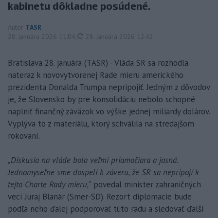
kabinetu dôkladne posúdené.
Autor
TASR
aktualizované
28. januára 2026 11:04
,
28. januára 2026 12:42
Bratislava 28. januára (TASR) - Vláda SR sa rozhodla
nateraz k novovytvorenej Rade mieru amerického
prezidenta Donalda Trumpa nepripojiť. Jedným z dôvodov
je, že Slovensko by pre konsolidáciu nebolo schopné
naplniť finančný záväzok vo výške jednej miliardy dolárov.
Vyplýva to z materiálu, ktorý schválila na stredajšom
rokovaní.
„Diskusia na vláde bola veľmi priamočiara a jasná.
Jednomyseľne sme dospeli k záveru, že SR sa nepripojí k
tejto Charte Rady mieru,“
povedal minister zahraničných
vecí Juraj Blanár (Smer-SD). Rezort diplomacie bude
podľa neho ďalej podporovať túto radu a sledovať ďalší