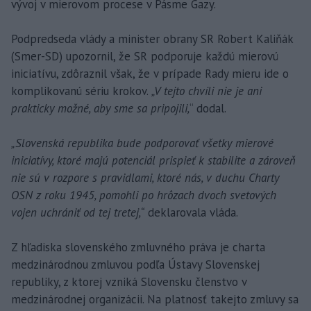
vývoj v mierovom procese v Pásme Gazy.
Podpredseda vlády a minister obrany SR Robert Kaliňák
(Smer-SD) upozornil, že SR podporuje každú mierovú
iniciatívu, zdôraznil však, že v prípade Rady mieru ide o
komplikovanú sériu krokov.
„V tejto chvíli nie je ani
prakticky možné, aby sme sa pripojili,
“ dodal.
„Slovenská republika bude podporovať všetky mierové
iniciatívy, ktoré majú potenciál prispieť k stabilite a zároveň
nie sú v rozpore s pravidlami, ktoré nás, v duchu Charty
OSN z roku 1945, pomohli po hrôzach dvoch svetových
vojen uchrániť od tej tretej,“
deklarovala vláda.
Z hľadiska slovenského zmluvného práva je charta
medzinárodnou zmluvou podľa Ústavy Slovenskej
republiky, z ktorej vzniká Slovensku členstvo v
medzinárodnej organizácii. Na platnosť takejto zmluvy sa