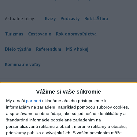
Aktuálne témy:
Kvízy
Podcasty
Rok Ľ.Štúra
Turizmus
Cestovanie
Rok dobrovoľníctva
Dielo týždňa
Referendum
MS v hokeji
Komunálne voľby
Vážime si vaše súkromie
My a naši
partneri
ukladáme a/alebo pristupujeme k
informáciám na zariadení, napríklad pomocou súborov cookies,
a spracúvame osobné údaje, ako sú jedinečné identifikátory a
štandardné informácie odosielané zariadením na
personalizovanú reklamu a obsah, meranie reklamy a obsahu,
prieskumy publika a vývoj služieb.
S vaším povolením môže