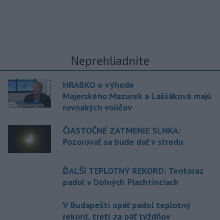
Neprehliadnite
HRABKO o výhode
Majerského:Mazurek a Laššáková majú
rovnakých voličov
ČIASTOČNÉ ZATMENIE SLNKA:
Pozorovať sa bude dať v stredu
ĎALŠÍ TEPLOTNÝ REKORD: Tentoraz
padol v Dolných Plachtinciach
V Budapešti opäť padol teplotný
rekord, tretí za päť týždňov