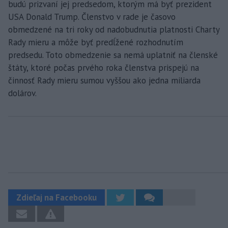
budú prizvaní jej predsedom, ktorým má byť prezident
USA Donald Trump. Členstvo v rade je časovo
obmedzené na tri roky od nadobudnutia platnosti Charty
Rady mieru a môže byť predĺžené rozhodnutím
predsedu. Toto obmedzenie sa nemá uplatniť na členské
štáty, ktoré počas prvého roka členstva prispejú na
činnosť Rady mieru sumou vyššou ako jedna miliarda
dolárov.
Zdieľaj na Facebooku