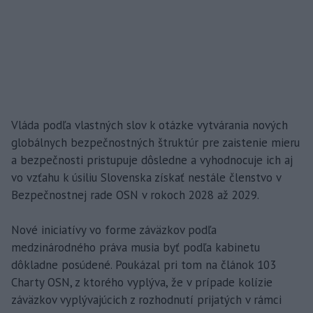
Vláda podľa vlastných slov k otázke vytvárania nových
globálnych bezpečnostných štruktúr pre zaistenie mieru
a bezpečnosti pristupuje dôsledne a vyhodnocuje ich aj
vo vzťahu k úsiliu Slovenska získať nestále členstvo v
Bezpečnostnej rade OSN v rokoch 2028 až 2029.
Nové iniciatívy vo forme záväzkov podľa
medzinárodného práva musia byť podľa kabinetu
dôkladne posúdené. Poukázal pri tom na článok 103
Charty OSN, z ktorého vyplýva, že v prípade kolízie
záväzkov vyplývajúcich z rozhodnutí prijatých v rámci