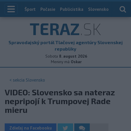
Index
Šport
Počasie
Publicistika
Slovensko
Zahranič
TERAZ
.SK
Spravodajský portál Tlačovej agentúry Slovenskej
republiky
Sobota
8. august 2026
Meniny má
Oskar
< sekcia
Slovensko
VIDEO: Slovensko sa nateraz
nepripojí k Trumpovej Rade
mieru
Zdieľaj na Facebooku