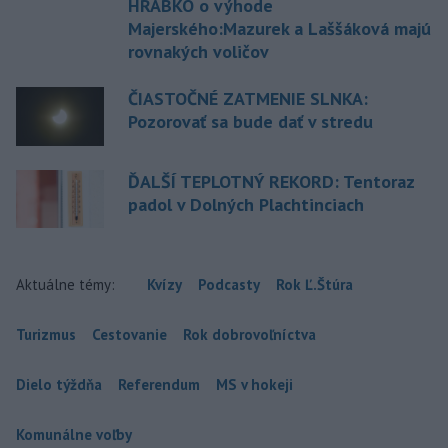
HRABKO o výhode
Majerského:Mazurek a Laššáková majú
rovnakých voličov
ČIASTOČNÉ ZATMENIE SLNKA:
Pozorovať sa bude dať v stredu
ĎALŠÍ TEPLOTNÝ REKORD: Tentoraz
padol v Dolných Plachtinciach
Aktuálne témy:
Kvízy
Podcasty
Rok Ľ.Štúra
Turizmus
Cestovanie
Rok dobrovoľníctva
Dielo týždňa
Referendum
MS v hokeji
Komunálne voľby