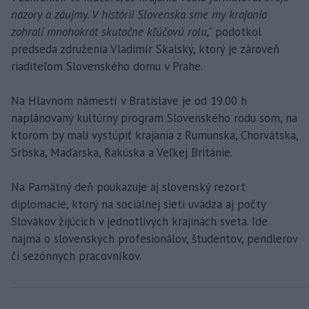
názory a záujmy. V histórii Slovenska sme my krajania
zohrali mnohokrát skutočne kľúčovú rolu,"
podotkol
predseda združenia Vladimír Skalský, ktorý je zároveň
riaditeľom Slovenského domu v Prahe.
Na Hlavnom námestí v Bratislave je od 19.00 h
naplánovaný kultúrny program Slovenského rodu som, na
ktorom by mali vystúpiť krajania z Rumunska, Chorvátska,
Srbska, Maďarska, Rakúska a Veľkej Británie.
Na Pamätný deň poukazuje aj slovenský rezort
diplomacie, ktorý na sociálnej sieti uvádza aj počty
Slovákov žijúcich v jednotlivých krajinách sveta. Ide
najmä o slovenských profesionálov, študentov, pendlerov
či sezónnych pracovníkov.