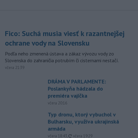
Fico: Suchá musia viesť k razantnejšej
ochrane vody na Slovensku
Podľa neho zmenená ústava a zákaz vývozu vody zo
Slovenska do zahraničia potrubím či cisternami nestačí.
včera 21:39
DRÁMA V PARLAMENTE:
Poslankyňa hádzala do
premiéra vajíčka
včera 20:16
Typ dronu, ktorý vybuchol v
Bulharsku, využíva ukrajinská
armáda
aktualizované
včera 18:43
,
včera 19:29