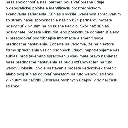
naša spoločnosť a naši partneri používať presné údaje
Na Skalke pri Kremnici
o geografickej polohe a identifikáciu prostredníctvom
zasahovali záchranári
skenovania zariadenia. Súhlas s vyššie uvedeným spracúvaním
včera 17:19
zo strany našej spoločnosti a našich 824 partnerov môžete
poskytnúť kliknutím na príslušné tlačidlo. Skôr než súhlas
Omán: Rokovania o
poskytnete, môžete kliknutím jeho poskytnutie odmietnuť alebo
Hormuzskom prielive sú
si preštudovať podrobnejšie informácie a zmeniť svoje
pozitívne a konštruktívne
prednostné nastavenia.
Zoberte na vedomie, že na niektoré
včera 19:24
formy spracúvania vašich osobných údajov nepotrebujeme váš
súhlas, proti takémuto spracovaniu však máte právo namietať.
STOVKY NASADENÝCH
Vaše prednostné nastavenia sa budú vzťahovať len na túto
HASIČOV: Zasahujú pri lesnom
webovú lokalitu. Svoje nastavenia môžete kedykoľvek zmeniť
požiari v Andalúzii
alebo svoj súhlas odvolať návratom na túto webovú stránku
včera 17:13
kliknutím na tlačidlo „Ochrana osobných údajov“ v dolnej časti
stránky.
Práve teraz
-
Okresný úrad (OÚ) Malacky vyhlásil v súvislosti s
21:43
požiarom
veľkého rozsahu vo Vojenskom obvode (VO) Záhorie
mimoriadnu situáciu. Jej vyhlásenie umožní v dotknutej lokalite
efektívnejšiu koordináciu nasadených síl a prostriedkov.