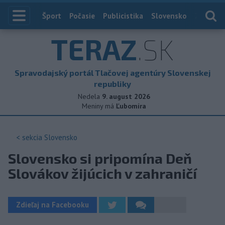
Index
Šport
Počasie
Publicistika
Slovensko
Zahranič
TERAZ
.SK
Spravodajský portál Tlačovej agentúry Slovenskej
republiky
Nedela
9. august 2026
Meniny má
Ľubomíra
< sekcia
Slovensko
Slovensko si pripomína Deň
Slovákov žijúcich v zahraničí
Zdieľaj na Facebooku