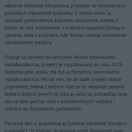
udelenie štátneho občianstva, prípadne vo výnimočných
prípadoch odpustenie poplatku. S témou súvisí aj
možnosť prinavrátenia štátneho občianstva. Jednou z
priorít je tiež vzdelávanie v krajinách západnej Európy a
zámoria, teda v krajinách, kde Slováci nemajú postavenie
národnostnej menšiny.
Pracuje sa zároveň na vytvorení Múzea slovenského
vysťahovalectva, projekt je rozplánovaný do roku 2029.
Súčasťou jeho areálu má byť aj Pamätník slovenského
vysťahovalectva. Vetrák verí, že ak bude projekt dobre
pripravený, žiadna z ďalších vlád sa ho neodváži zastaviť.
Jedna z ďalších priorít sa týka aj voľby zo zahraničia, teda
aby sa dalo poštou voliť v prezidentských voľbách i
voľbách do Európskeho parlamentu.
Pamätný deň si pripomína aj Svetové združenie Slovákov
v zahraničí.
"Je kľúčové, že krajania vedia formulovať svoje