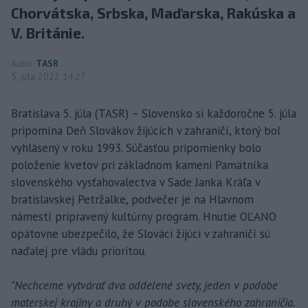
Chorvátska, Srbska, Maďarska, Rakúska a
V. Británie.
Autor
TASR
5. júla 2022 14:27
Bratislava 5. júla (TASR) – Slovensko si každoročne 5. júla
pripomína Deň Slovákov žijúcich v zahraničí, ktorý bol
vyhlásený v roku 1993. Súčasťou pripomienky bolo
položenie kvetov pri základnom kameni Pamätníka
slovenského vysťahovalectva v Sade Janka Kráľa v
bratislavskej Petržalke, podvečer je na Hlavnom
námestí pripravený kultúrny program. Hnutie OĽANO
opätovne ubezpečilo, že Slováci žijúci v zahraničí sú
naďalej pre vládu prioritou.
"Nechceme vytvárať dva oddelené svety, jeden v podobe
materskej krajiny a druhý v podobe slovenského zahraničia.