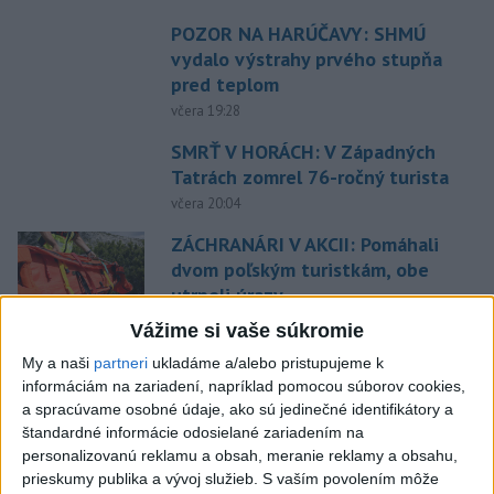
POZOR NA HARÚČAVY: SHMÚ
vydalo výstrahy prvého stupňa
pred teplom
včera 19:28
SMRŤ V HORÁCH: V Západných
Tatrách zomrel 76-ročný turista
včera 20:04
ZÁCHRANÁRI V AKCII: Pomáhali
dvom poľským turistkám, obe
utrpeli úrazy
včera 18:39
Vážime si vaše súkromie
NEŠŤASTNÝ PÁD:Záchranári
My a naši
partneri
ukladáme a/alebo pristupujeme k
pomáhali 25-ročnej žene,
informáciám na zariadení, napríklad pomocou súborov cookies,
a spracúvame osobné údaje, ako sú jedinečné identifikátory a
skončila v nemocnici
štandardné informácie odosielané zariadením na
včera 19:10
personalizovanú reklamu a obsah, meranie reklamy a obsahu,
MLADÍK VYPADOL Z FERRATY:
prieskumy publika a vývoj služieb.
S vaším povolením môže