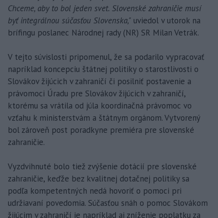
Chceme, aby to bol jeden svet. Slovenské zahraničie musí
byť integrálnou súčasťou Slovenska,"
uviedol v utorok na
brífingu poslanec Národnej rady (NR) SR Milan Vetrák.
V tejto súvislosti pripomenul, že sa podarilo vypracovať
napríklad koncepciu štátnej politiky o starostlivosti o
Slovákov žijúcich v zahraničí či posilniť postavenie a
právomoci Úradu pre Slovákov žijúcich v zahraničí,
ktorému sa vrátila od júla koordinačná právomoc vo
vzťahu k ministerstvám a štátnym orgánom. Vytvorený
bol zároveň post poradkyne premiéra pre slovenské
zahraničie.
Vyzdvihnuté bolo tiež zvýšenie dotácií pre slovenské
zahraničie, keďže bez kvalitnej dotačnej politiky sa
podľa kompetentných nedá hovoriť o pomoci pri
udržiavaní povedomia. Súčasťou snáh o pomoc Slovákom
žijúcim v zahraničí je napríklad aj zníženie poplatku za