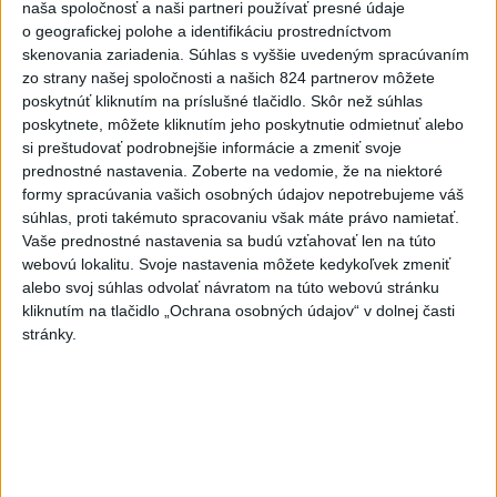
naša spoločnosť a naši partneri používať presné údaje
Agrorezort: Výmera lesných
o geografickej polohe a identifikáciu prostredníctvom
pozemkov a porastov sa
skenovania zariadenia. Súhlas s vyššie uvedeným spracúvaním
dlhodobo zvyšuje
zo strany našej spoločnosti a našich 824 partnerov môžete
dnes 10:24
poskytnúť kliknutím na príslušné tlačidlo. Skôr než súhlas
poskytnete, môžete kliknutím jeho poskytnutie odmietnuť alebo
Slováci prehrali duel o bronz,
si preštudovať podrobnejšie informácie a zmeniť svoje
Štolc: Hodnotí sa to ťažko
prednostné nastavenia.
Zoberte na vedomie, že na niektoré
dnes 10:18
formy spracúvania vašich osobných údajov nepotrebujeme váš
súhlas, proti takémuto spracovaniu však máte právo namietať.
Práve teraz
Vaše prednostné nastavenia sa budú vzťahovať len na túto
webovú lokalitu. Svoje nastavenia môžete kedykoľvek zmeniť
-
Ukrajina plánuje kúpiť od Turecka delostrelecké zbrane
12:42
alebo svoj súhlas odvolať návratom na túto webovú stránku
americkej
výroby vrátane 70 rakiet ATACMS a 12 salvových
kliknutím na tlačidlo „Ochrana osobných údajov“ v dolnej časti
raketových systémov M270, uviedol v sobotu ukrajinský web
stránky.
Militarnyj.
Viac
Videá a prenosy TASR TV
Deväť Slovákov zabojuje na ME v Paríži