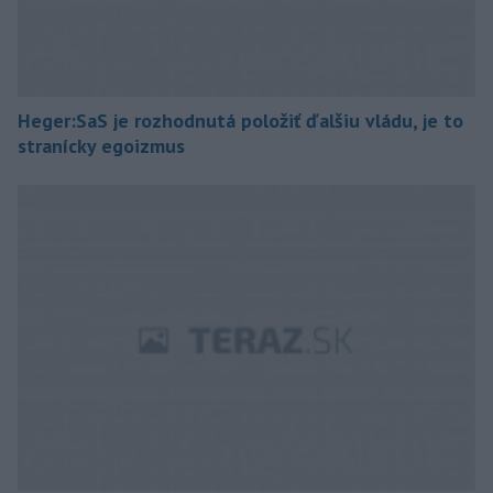
Heger:SaS je rozhodnutá položiť ďalšiu vládu, je to
stranícky egoizmus