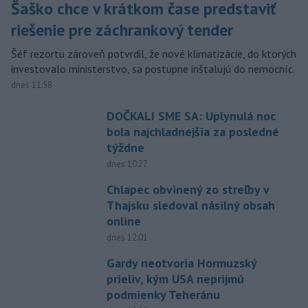
Šaško chce v krátkom čase predstaviť
riešenie pre záchrankový tender
Šéf rezortu zároveň potvrdil, že nové klimatizácie, do ktorých
investovalo ministerstvo, sa postupne inštalujú do nemocníc.
dnes 11:58
DOČKALI SME SA: Uplynulá noc
bola najchladnejšia za posledné
týždne
dnes 10:27
Chlapec obvinený zo streľby v
Thajsku sledoval násilný obsah
online
dnes 12:01
Gardy neotvoria Hormuzský
prieliv, kým USA neprijmú
podmienky Teheránu