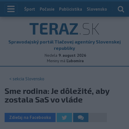
Index
Šport
Počasie
Publicistika
Slovensko
Zahranič
TERAZ
.SK
Spravodajský portál Tlačovej agentúry Slovenskej
republiky
Nedela
9. august 2026
Meniny má
Ľubomíra
< sekcia
Slovensko
Sme rodina: Je dôležité, aby
zostala SaS vo vláde
Zdieľaj na Facebooku