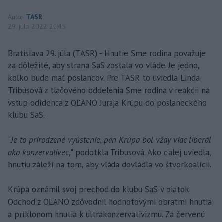
Autor
TASR
29. júla 2022 20:45
Bratislava 29. júla (TASR) - Hnutie Sme rodina považuje
za dôležité, aby strana SaS zostala vo vláde. Je jedno,
koľko bude mať poslancov. Pre TASR to uviedla Linda
Tribusová z tlačového oddelenia Sme rodina v reakcii na
vstup odídenca z OĽANO Juraja Krúpu do poslaneckého
klubu SaS.
"
Je to prirodzené vyústenie, pán Krúpa bol vždy viac liberál
ako konzervatívec
," podotkla Tribusová. Ako ďalej uviedla,
hnutiu záleží na tom, aby vláda dovládla vo štvorkoalícii.
Krúpa oznámil svoj prechod do klubu SaS v piatok.
Odchod z OĽANO zdôvodnil hodnotovými obratmi hnutia
a príklonom hnutia k ultrakonzervativizmu. Za červenú