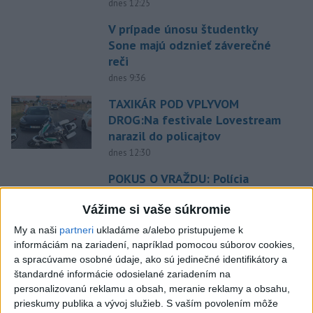
dnes 12:25
V prípade únosu študentky
Sone majú odznieť záverečné
reči
dnes 9:36
TAXIKÁR POD VPLYVOM
DROG:Na festivale Lovestream
narazil do policajtov
dnes 12:30
POKUS O VRAŽDU: Polícia
obvinila mladíkov, ktorí
zaútočili na taxikára
Vážime si vaše súkromie
dnes 11:40
My a naši
partneri
ukladáme a/alebo pristupujeme k
informáciám na zariadení, napríklad pomocou súborov cookies,
NEBEZPEČNÁ POTÝČKA: Po
a spracúvame osobné údaje, ako sú jedinečné identifikátory a
bodnutí neznámym predmetom
štandardné informácie odosielané zariadením na
skončil v nemocnici
personalizovanú reklamu a obsah, meranie reklamy a obsahu,
dnes 12:10
prieskumy publika a vývoj služieb.
S vaším povolením môže