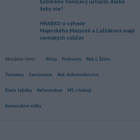
Extrémne horúčavy ustúpili. Alebo
žeby nie?
HRABKO o výhode
Majerského:Mazurek a Laššáková majú
rovnakých voličov
Aktuálne témy:
Kvízy
Podcasty
Rok Ľ.Štúra
Turizmus
Cestovanie
Rok dobrovoľníctva
Dielo týždňa
Referendum
MS v hokeji
Komunálne voľby