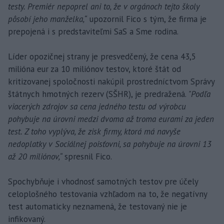
testy. Premiér nepoprel ani to, že v orgánoch tejto školy
pôsobí jeho manželka,“
upozornil Fico s tým, že firma je
prepojená i s predstaviteľmi SaS a Sme rodina.
Líder opozičnej strany je presvedčený, že cena 43,5
milióna eur za 10 miliónov testov, ktoré štát od
kritizovanej spoločnosti nakúpil prostredníctvom Správy
štátnych hmotných rezerv (SŠHR), je predražená.
"Podľa
viacerých zdrojov sa cena jedného testu od výrobcu
pohybuje na úrovni medzi dvoma až troma eurami za jeden
test. Z toho vyplýva, že zisk firmy, ktorá má navyše
nedoplatky v Sociálnej poisťovni, sa pohybuje na úrovni 13
až 20 miliónov,“
spresnil Fico.
Spochybňuje i vhodnosť samotných testov pre účely
celoplošného testovania vzhľadom na to, že negatívny
test automaticky neznamená, že testovaný nie je
infikovaný.