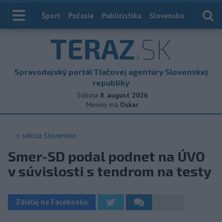
Index
Šport
Počasie
Publicistika
Slovensko
Zahranič
TERAZ
.SK
Spravodajský portál Tlačovej agentúry Slovenskej
republiky
Sobota
8. august 2026
Meniny má
Oskar
< sekcia
Slovensko
Smer-SD podal podnet na ÚVO
v súvislosti s tendrom na testy
Zdieľaj na Facebooku