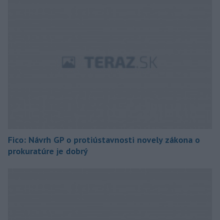
Fico: Návrh GP o protiústavnosti novely zákona o
prokuratúre je dobrý