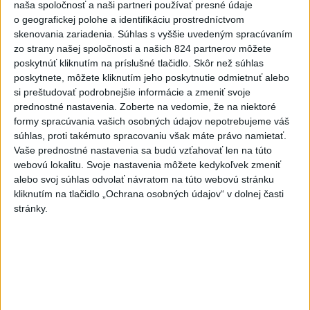
Aktuálne témy:
Kvízy
Podcasty
Rok Ľ.Štúra
naša spoločnosť a naši partneri používať presné údaje
o geografickej polohe a identifikáciu prostredníctvom
skenovania zariadenia. Súhlas s vyššie uvedeným spracúvaním
Turizmus
Cestovanie
Rok dobrovoľníctva
zo strany našej spoločnosti a našich 824 partnerov môžete
poskytnúť kliknutím na príslušné tlačidlo. Skôr než súhlas
Dielo týždňa
Referendum
MS v hokeji
poskytnete, môžete kliknutím jeho poskytnutie odmietnuť alebo
si preštudovať podrobnejšie informácie a zmeniť svoje
Komunálne voľby
prednostné nastavenia.
Zoberte na vedomie, že na niektoré
formy spracúvania vašich osobných údajov nepotrebujeme váš
súhlas, proti takémuto spracovaniu však máte právo namietať.
Vaše prednostné nastavenia sa budú vzťahovať len na túto
webovú lokalitu. Svoje nastavenia môžete kedykoľvek zmeniť
alebo svoj súhlas odvolať návratom na túto webovú stránku
Typ dronu, ktorý vybuchol v Bulharsku,
kliknutím na tlačidlo „Ochrana osobných údajov“ v dolnej časti
využíva ukrajinská armáda
stránky.
Podľa bulharského premiéra Rumena Radeva dron vybuchol v
bezprostrednej blízkosti hraničného priechodu Kardam s
Rumunskom asi 1000 metrov od kompresorovej stanice
plynovodu.
dnes 18:43