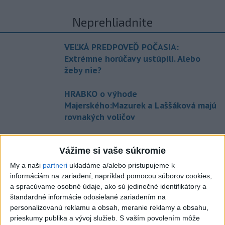
Neprehliadnite
VEĽKÁ PREDPOVEĎ POČASIA:
Extrémne horúčavy ustúpili. Alebo
žeby nie?
HRABKO o výhode
Majerského:Mazurek a Laššáková majú
rovnakých voličov
ČIASTOČNÉ ZATMENIE SLNKA:
Vážime si vaše súkromie
Pozorovať sa bude dať v stredu
My a naši
partneri
ukladáme a/alebo pristupujeme k
informáciám na zariadení, napríklad pomocou súborov cookies,
ĎALŠÍ TEPLOTNÝ REKORD: Tentoraz
a spracúvame osobné údaje, ako sú jedinečné identifikátory a
padol v Dolných Plachtinciach
štandardné informácie odosielané zariadením na
personalizovanú reklamu a obsah, meranie reklamy a obsahu,
prieskumy publika a vývoj služieb.
S vaším povolením môže