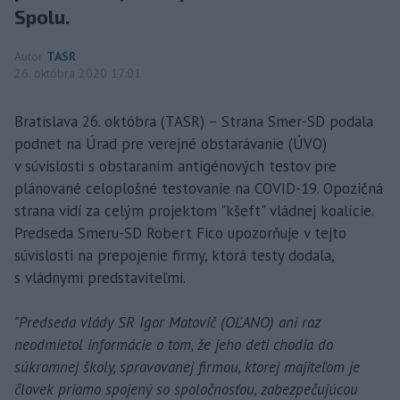
Spolu.
Autor
TASR
26. októbra 2020 17:01
Bratislava 26. októbra (TASR) – Strana Smer-SD podala
podnet na Úrad pre verejné obstarávanie (ÚVO)
v súvislosti s obstaraním antigénových testov pre
plánované celoplošné testovanie na COVID-19. Opozičná
strana vidí za celým projektom "kšeft" vládnej koalície.
Predseda Smeru-SD Robert Fico upozorňuje v tejto
súvislosti na prepojenie firmy, ktorá testy dodala,
s vládnymi predstaviteľmi.
"Predseda vlády SR Igor Matovič (OĽANO) ani raz
neodmietol informácie o tom, že jeho deti chodia do
súkromnej školy, spravovanej firmou, ktorej majiteľom je
človek priamo spojený so spoločnosťou, zabezpečujúcou