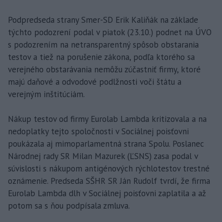
Podpredseda strany Smer-SD Erik Kaliňák na základe
týchto podozrení podal v piatok (23.10.) podnet na ÚVO
s podozrením na netransparentný spôsob obstarania
testov a tiež na porušenie zákona, podľa ktorého sa
verejného obstarávania nemôžu zúčastniť firmy, ktoré
majú daňové a odvodové podlžnosti voči štátu a
verejným inštitúciám.
Nákup testov od firmy Eurolab Lambda kritizovala a na
nedoplatky tejto spoločnosti v Sociálnej poisťovni
poukázala aj mimoparlamentná strana Spolu. Poslanec
Národnej rady SR Milan Mazurek (ĽSNS) zasa podal v
súvislosti s nákupom antigénových rýchlotestov trestné
oznámenie. Predseda SŠHR SR Ján Rudolf tvrdí, že firma
Eurolab Lambda dlh v Sociálnej poisťovni zaplatila a až
potom sa s ňou podpísala zmluva.