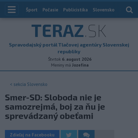
Index
Šport
Počasie
Publicistika
Slovensko
Zahranič
TERAZ
.SK
Spravodajský portál Tlačovej agentúry Slovenskej
republiky
Štvrtok
6. august 2026
Meniny má
Jozefína
< sekcia
Slovensko
Smer-SD: Sloboda nie je
samozrejmá, boj za ňu je
sprevádzaný obeťami
Zdieľaj na Facebooku