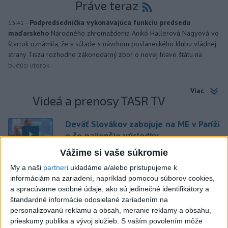
Práve teraz
-
Podpredsedníčka vykonávajúca funkciu predsedu
13:41
maďarského
Národného zhromaždenia Anikó Hallerová Nagyová vo
štvrtok oznámila, že v súlade s návrhom poslaneckého klubu vládnej
strany Tisza rozhodne zákonodarný zbor o novej hlave štátu na
budúci utorok.
Viac
Videá a prenosy TASR TV
Deväť Slovákov zabojuje na ME v Paríži
o čo najlepšie výsledky
Vážime si vaše súkromie
My a naši
partneri
ukladáme a/alebo pristupujeme k
Viac
informáciám na zariadení, napríklad pomocou súborov cookies,
Najčítanejšie
a spracúvame osobné údaje, ako sú jedinečné identifikátory a
štandardné informácie odosielané zariadením na
6h
24h
7d
personalizovanú reklamu a obsah, meranie reklamy a obsahu,
prieskumy publika a vývoj služieb.
S vaším povolením môže
1