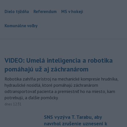
Dielo týždňa
Referendum
MS v hokeji
Komunálne voľby
VIDEO: Umelá inteligencia a robotika
pomáhajú už aj záchranárom
Robotika zahŕňa prístroj na mechanické kompresie hrudníka,
hydraulické nosidlá, ktoré pomáhajú záchranárom
odtransportovať pacienta a premiestniť ho na miesto, kam
potrebujú, a ďalšie pomôcky.
dnes 12:31
SNS vyzýva T. Tarabu, aby
navrhol zrušenie uznesení k