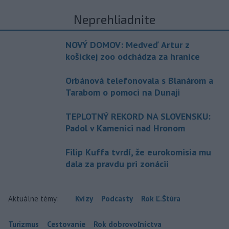
Neprehliadnite
NOVÝ DOMOV: Medveď Artur z
košickej zoo odchádza za hranice
Orbánová telefonovala s Blanárom a
Tarabom o pomoci na Dunaji
TEPLOTNÝ REKORD NA SLOVENSKU:
Padol v Kamenici nad Hronom
Filip Kuffa tvrdí, že eurokomisia mu
dala za pravdu pri zonácii
Aktuálne témy:
Kvízy
Podcasty
Rok Ľ.Štúra
Turizmus
Cestovanie
Rok dobrovoľníctva