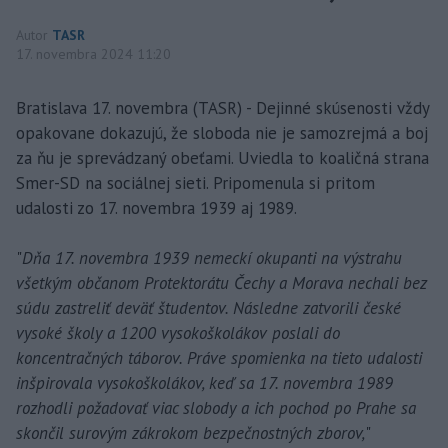
Autor
TASR
17. novembra 2024 11:20
Bratislava 17. novembra (TASR) - Dejinné skúsenosti vždy
opakovane dokazujú, že sloboda nie je samozrejmá a boj
za ňu je sprevádzaný obeťami. Uviedla to koaličná strana
Smer-SD na sociálnej sieti. Pripomenula si pritom
udalosti zo 17. novembra 1939 aj 1989.
"
Dňa 17. novembra 1939 nemeckí okupanti na výstrahu
všetkým občanom Protektorátu Čechy a Morava nechali bez
súdu zastreliť deväť študentov. Následne zatvorili české
vysoké školy a 1200 vysokoškolákov poslali do
koncentračných táborov. Práve spomienka na tieto udalosti
inšpirovala vysokoškolákov, keď sa 17. novembra 1989
rozhodli požadovať viac slobody a ich pochod po Prahe sa
skončil surovým zákrokom bezpečnostných zborov,
"