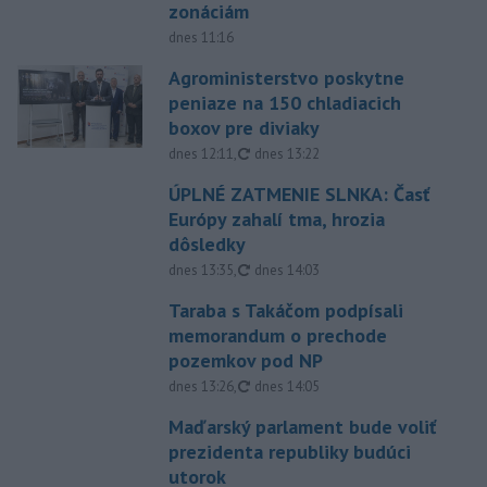
zonáciám
dnes 11:16
Agroministerstvo poskytne
peniaze na 150 chladiacich
boxov pre diviaky
aktualizované
dnes 12:11
,
dnes 13:22
ÚPLNÉ ZATMENIE SLNKA: Časť
Európy zahalí tma, hrozia
dôsledky
aktualizované
dnes 13:35
,
dnes 14:03
Taraba s Takáčom podpísali
memorandum o prechode
pozemkov pod NP
aktualizované
dnes 13:26
,
dnes 14:05
Maďarský parlament bude voliť
prezidenta republiky budúci
utorok