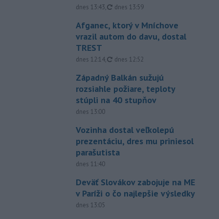
aktualizované
dnes 13:43
,
dnes 13:59
Afganec, ktorý v Mníchove
vrazil autom do davu, dostal
TREST
aktualizované
dnes 12:14
,
dnes 12:52
Západný Balkán sužujú
rozsiahle požiare, teploty
stúpli na 40 stupňov
dnes 13:00
Vozinha dostal veľkolepú
prezentáciu, dres mu priniesol
parašutista
dnes 11:40
Deväť Slovákov zabojuje na ME
v Paríži o čo najlepšie výsledky
dnes 13:05