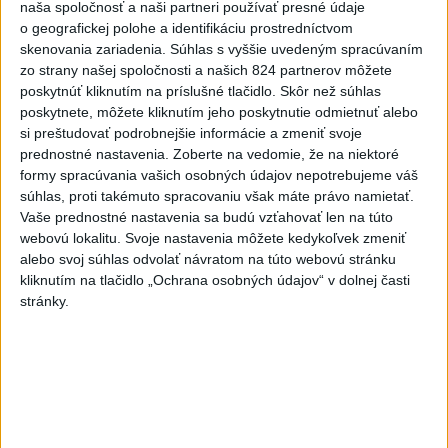
Afganec, ktorý v Mníchove vrazil autom
naša spoločnosť a naši partneri používať presné údaje
do davu, dostal TREST
o geografickej polohe a identifikáciu prostredníctvom
skenovania zariadenia. Súhlas s vyššie uvedeným spracúvaním
2
zo strany našej spoločnosti a našich 824 partnerov môžete
Český herec Vladimír Polívka odmietol zaujímavé
poskytnúť kliknutím na príslušné tlačidlo. Skôr než súhlas
filmové projekty
poskytnete, môžete kliknutím jeho poskytnutie odmietnuť alebo
3
si preštudovať podrobnejšie informácie a zmeniť svoje
Mesto Martin vypovedalo zmluvy na tri rozpracované
prednostné nastavenia.
Zoberte na vedomie, že na niektoré
investičné akcie
formy spracúvania vašich osobných údajov nepotrebujeme váš
4
súhlas, proti takémuto spracovaniu však máte právo namietať.
Orbánová telefonovala s Blanárom a Tarabom o pomoci
Vaše prednostné nastavenia sa budú vzťahovať len na túto
na Dunaji
webovú lokalitu. Svoje nastavenia môžete kedykoľvek zmeniť
5
alebo svoj súhlas odvolať návratom na túto webovú stránku
Predstavitelia Mladého Hlasu podali trestné oznámenie
kliknutím na tlačidlo „Ochrana osobných údajov“ v dolnej časti
na I. Korčoka
stránky.
6
V Košiciach Nad jazerom začína výstavba
chodníka,otvorili aj pumptrack
7
ZRÁŽKA VLAKU S AUTOM V LOZORNE: Rušňovodič jej
už nedokázal zabrániť