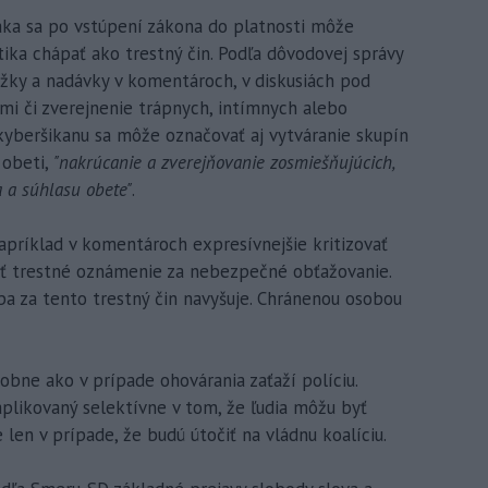
áka sa po vstúpení zákona do platnosti môže
tika chápať ako trestný čin. Podľa dôvodovej správy
rážky a nadávky v komentároch, v diskusiách pod
mi či zverejnenie trápnych, intímnych alebo
 kyberšikanu sa môže označovať aj vytváranie skupín
 obeti,
"nakrúcanie a zverejňovanie zosmiešňujúcich,
a a súhlasu obete"
.
apríklad v komentároch expresívnejšie kritizovať
ať trestné oznámenie za nebezpečné obťažovanie.
ba za tento trestný čin navyšuje. Chránenou osobou
bne ako v prípade ohovárania zaťaží políciu.
aplikovaný selektívne v tom, že ľudia môžu byť
 len v prípade, že budú útočiť na vládnu koalíciu.