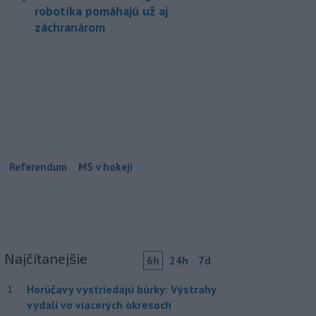
robotika pomáhajú už aj
záchranárom
Referendum
MS v hokeji
Najčítanejšie
6h
24h
7d
Horúčavy vystriedajú búrky: Výstrahy
1
vydali vo viacerých okresoch