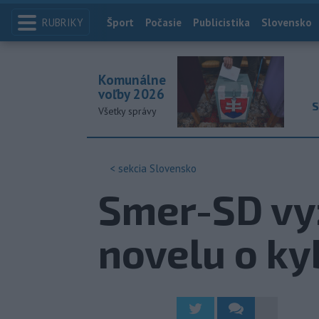
RUBRIKY
Index
Šport
Počasie
Publicistika
Slovensko
Komunálne
voľby 2026
S
Všetky správy
< sekcia
Slovensko
Smer-SD vy
novelu o ky