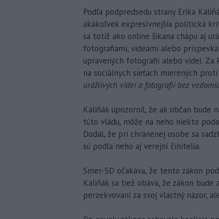
Podľa podpredsedu strany Erika Kaliň
akákoľvek expresívnejšia politická kri
sa totiž ako online šikana chápu aj u
fotografiami, videami alebo príspevka
upravených fotografií alebo videí. Za
na sociálnych sieťach mierených proti
urážlivých videí a fotografií bez vedomi
Kaliňák upozornil, že ak občan bude n
túto vládu, môže na neho niekto pod
Dodal, že pri chránenej osobe sa sadz
sú podľa neho aj verejní činitelia.
Smer-SD očakáva, že tento zákon podo
Kaliňák sa tiež obáva, že zákon bude 
perzekvovaní za svoj vlastný názor, ale