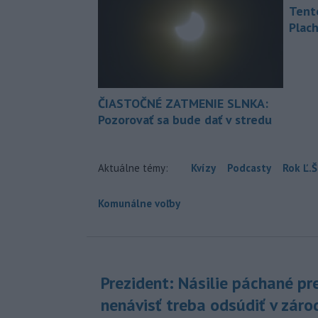
Tent
Plach
ČIASTOČNÉ ZATMENIE SLNKA:
Pozorovať sa bude dať v stredu
Aktuálne témy:
Kvízy
Podcasty
Rok Ľ.Š
Komunálne voľby
Prezident: Násilie páchané pr
nenávisť treba odsúdiť v záro