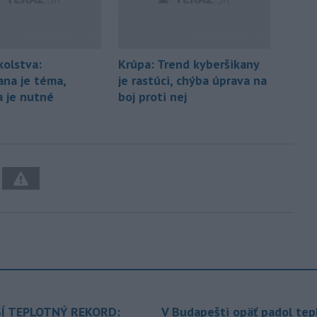
kolstva:
Krúpa: Trend kyberšikany
ana je téma,
je rastúci, chýba úprava na
a je nutné
boj proti nej
Í TEPLOTNÝ REKORD:
V Budapešti opäť padol tep