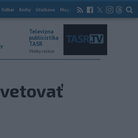
 Odber
Knihy
Útulkovo
Magazín
News Now
Archív
TASR
Televízna
publicistika
TASR
ky
Všetky relácie
 vetovať