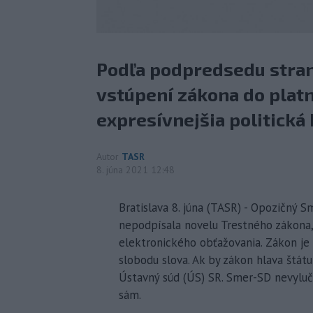
Podľa podpredsedu stran
vstúpení zákona do plat
expresívnejšia politická 
Autor
TASR
8. júna 2021 12:48
Bratislava 8. júna (TASR) - Opozičný 
nepodpísala novelu Trestného zákona,
elektronického obťažovania. Zákon je
slobodu slova. Ak by zákon hlava štátu
Ústavný súd (ÚS) SR. Smer-SD nevyluču
sám.