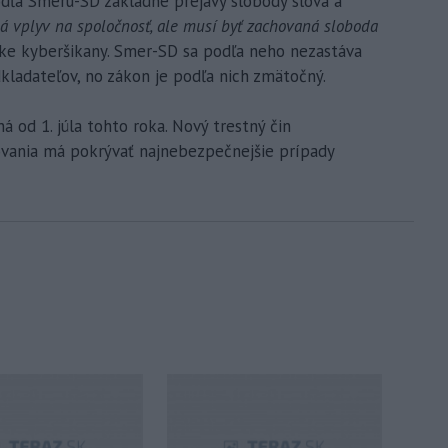
odľa Smeru-SD základné prejavy slobody slova a
á vplyv na spoločnosť, ale musí byť zachovaná sloboda
ike kyberšikany. Smer-SD sa podľa neho nezastáva
kladateľov, no zákon je podľa nich zmätočný.
 od 1. júla tohto roka. Nový trestný čin
vania má pokrývať najnebezpečnejšie prípady