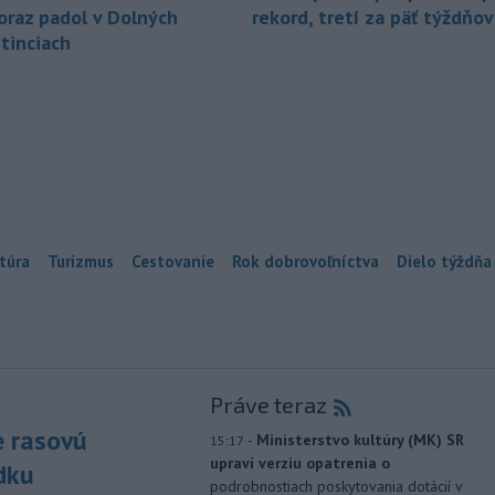
oraz padol v Dolných
rekord, tretí za päť týždňov
tinciach
túra
Turizmus
Cestovanie
Rok dobrovoľníctva
Dielo týždňa
Práve teraz
e rasovú
-
Ministerstvo kultúry (MK) SR
15:17
upraví verziu opatrenia o
dku
podrobnostiach poskytovania dotácií v