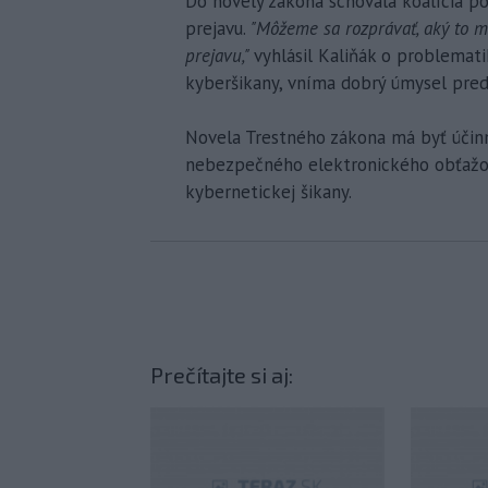
Do novely zákona schovala koalícia p
prejavu.
"Môžeme sa rozprávať, aký to m
prejavu,"
vyhlásil Kaliňák o problemat
kyberšikany, vníma dobrý úmysel pred
Novela Trestného zákona má byť účinná
nebezpečného elektronického obťažo
kybernetickej šikany.
Prečítajte si aj: