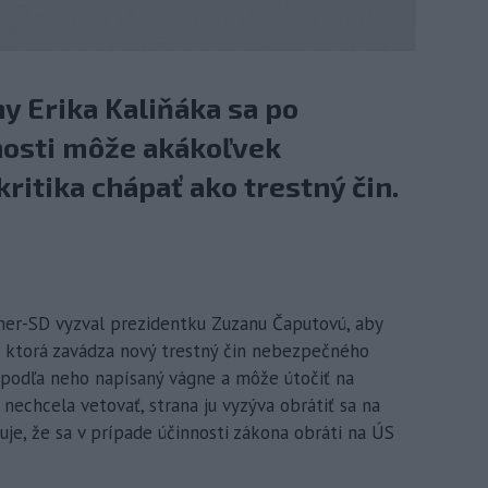
y Erika Kaliňáka sa po
nosti môže akákoľvek
kritika chápať ako trestný čin.
Smer-SD vyzval prezidentku Zuzanu Čaputovú, aby
 ktorá zavádza nový trestný čin nebezpečného
 podľa neho napísaný vágne a môže útočiť na
 nechcela vetovať, strana ju vyzýva obrátiť sa na
je, že sa v prípade účinnosti zákona obráti na ÚS