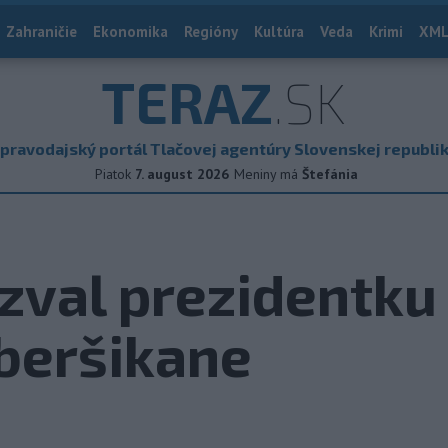
Zahraničie
Ekonomika
Regióny
Kultúra
Veda
Krimi
XML
TERAZ
.SK
pravodajský portál Tlačovej agentúry Slovenskej republi
Piatok
7. august 2026
Meniny má
Štefánia
zval prezidentku
beršikane