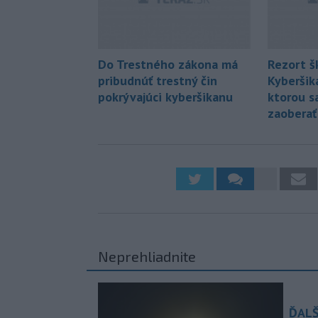
Do Trestného zákona má
Rezort š
pribudnúť trestný čin
Kyberšik
pokrývajúci kyberšikanu
ktorou s
zaoberať
Neprehliadnite
ĎALŠ