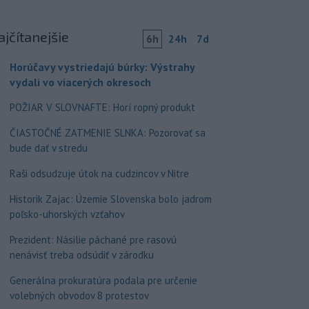
ajčítanejšie
6h
24h
7d
Horúčavy vystriedajú búrky: Výstrahy
vydali vo viacerých okresoch
POŽIAR V SLOVNAFTE: Horí ropný produkt
ČIASTOČNÉ ZATMENIE SLNKA: Pozorovať sa
bude dať v stredu
Raši odsudzuje útok na cudzincov v Nitre
Historik Zajac: Územie Slovenska bolo jadrom
poľsko-uhorských vzťahov
Prezident: Násilie páchané pre rasovú
nenávisť treba odsúdiť v zárodku
Generálna prokuratúra podala pre určenie
volebných obvodov 8 protestov