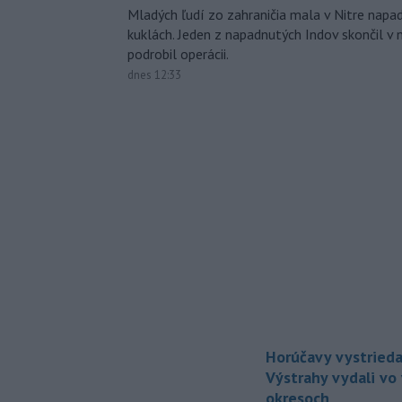
Mladých ľudí zo zahraničia mala v Nitre napa
kuklách. Jeden z napadnutých Indov skončil v 
podrobil operácii.
dnes 12:33
Horúčavy vystrieda
Výstrahy vydali vo
okresoch