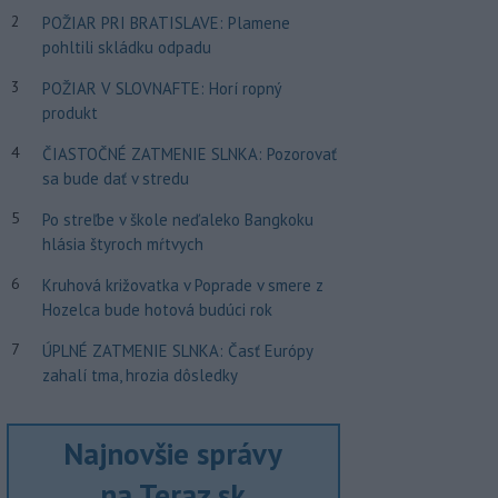
2
POŽIAR PRI BRATISLAVE: Plamene
pohltili skládku odpadu
3
POŽIAR V SLOVNAFTE: Horí ropný
produkt
4
ČIASTOČNÉ ZATMENIE SLNKA: Pozorovať
sa bude dať v stredu
5
Po streľbe v škole neďaleko Bangkoku
hlásia štyroch mŕtvych
6
Kruhová križovatka v Poprade v smere z
Hozelca bude hotová budúci rok
7
ÚPLNÉ ZATMENIE SLNKA: Časť Európy
zahalí tma, hrozia dôsledky
Najnovšie správy
na Teraz.sk