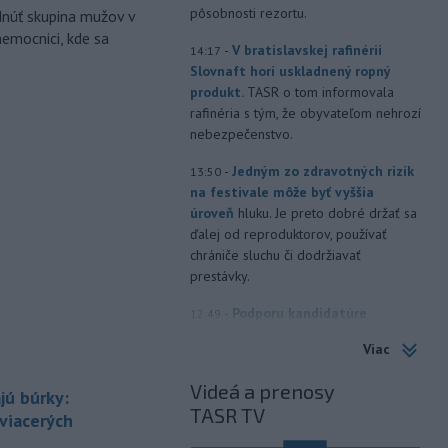
pôsobnosti rezortu.
dnúť skupina mužov v
nemocnici, kde sa
-
V bratislavskej rafinérii
14:17
Slovnaft horí uskladnený ropný
produkt.
TASR o tom informovala
rafinéria s tým, že obyvateľom nehrozí
nebezpečenstvo.
-
Jedným zo zdravotných rizík
13:50
na festivale môže byť vyššia
úroveň
hluku. Je preto dobré držať sa
ďalej od reproduktorov, používať
chrániče sluchu či dodržiavať
prestávky.
-
Podporu kandidatúre
12:49
Slovenskej republiky na nestále
Viac
členstvo
v Bezpečnostnej rade
Organizácie Spojených národov (OSN)
Videá a prenosy
jú búrky:
na roky 2028 až 2029 písomne
TASR TV
vyjadrilo už 123 zo 193 členských
 viacerých
štátov OSN.