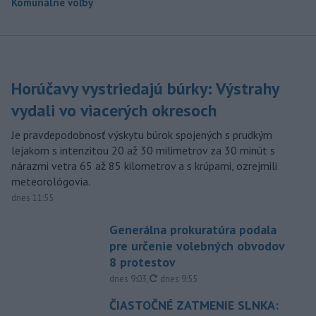
Komunálne voľby
Horúčavy vystriedajú búrky: Výstrahy
vydali vo viacerých okresoch
Je pravdepodobnosť výskytu búrok spojených s prudkým
lejakom s intenzitou 20 až 30 milimetrov za 30 minút s
nárazmi vetra 65 až 85 kilometrov a s krúpami, ozrejmili
meteorológovia.
dnes 11:55
Generálna prokuratúra podala
pre určenie volebných obvodov
8 protestov
aktualizované
dnes 9:03
,
dnes 9:55
ČIASTOČNÉ ZATMENIE SLNKA: