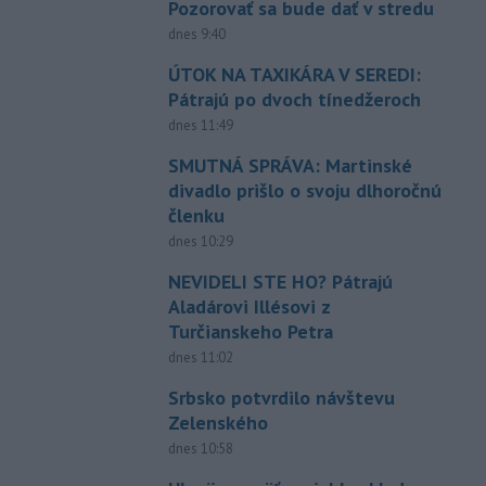
Pozorovať sa bude dať v stredu
dnes 9:40
ÚTOK NA TAXIKÁRA V SEREDI:
Pátrajú po dvoch tínedžeroch
dnes 11:49
SMUTNÁ SPRÁVA: Martinské
divadlo prišlo o svoju dlhoročnú
členku
dnes 10:29
NEVIDELI STE HO? Pátrajú
Aladárovi Illésovi z
Turčianskeho Petra
dnes 11:02
Srbsko potvrdilo návštevu
Zelenského
dnes 10:58