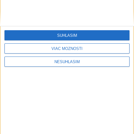
....
SÚHLASÍM
VIAC MOŽNOSTÍ
NESÚHLASÍM
....