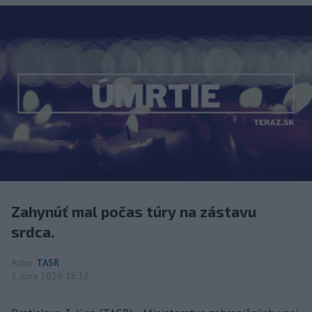
Zahynúť mal počas túry na zástavu
srdca.
Autor
TASR
3. júna 2026 18:32