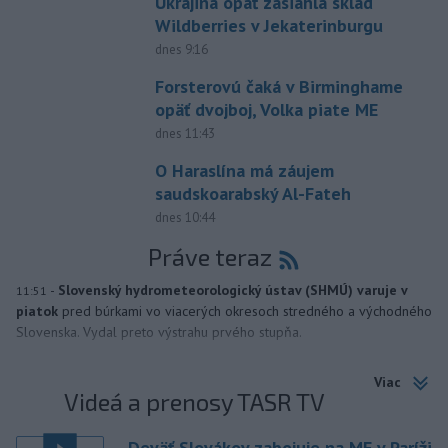
Ukrajina opäť zasiahla sklad
Wildberries v Jekaterinburgu
dnes 9:16
Forsterovú čaká v Birminghame
opäť dvojboj, Volka piate ME
dnes 11:43
O Haraslína má záujem
saudskoarabský Al-Fateh
dnes 10:44
Práve teraz
-
Slovenský hydrometeorologický ústav (SHMÚ) varuje v
11:51
piatok
pred búrkami vo viacerých okresoch stredného a východného
Slovenska. Vydal preto výstrahu prvého stupňa.
Viac
Videá a prenosy TASR TV
Deväť Slovákov zabojuje na ME v Paríži