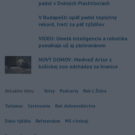
padol v Dolných Plachtinciach
V Budapešti opäť padol teplotný
rekord, tretí za päť týždňov
VIDEO: Umelá inteligencia a robotika
pomáhajú už aj záchranárom
NOVÝ DOMOV: Medveď Artur z
košickej zoo odchádza za hranice
Aktuálne témy:
Kvízy
Podcasty
Rok Ľ.Štúra
Turizmus
Cestovanie
Rok dobrovoľníctva
Dielo týždňa
Referendum
MS v hokeji