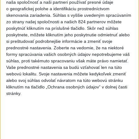
5
V Košiciach Nad jazerom začína výstavba
naša spoločnosť a naši partneri používať presné údaje
chodníka,otvorili aj pumptrack
o geografickej polohe a identifikáciu prostredníctvom
skenovania zariadenia. Súhlas s vyššie uvedeným spracúvaním
6
Mesto Martin vypovedalo zmluvy na tri rozpracované
zo strany našej spoločnosti a našich 824 partnerov môžete
investičné akcie
poskytnúť kliknutím na príslušné tlačidlo. Skôr než súhlas
poskytnete, môžete kliknutím jeho poskytnutie odmietnuť alebo
7
Historik Zajac: Územie Slovenska bolo jadrom poľsko-
si preštudovať podrobnejšie informácie a zmeniť svoje
uhorských vzťahov
prednostné nastavenia.
Zoberte na vedomie, že na niektoré
formy spracúvania vašich osobných údajov nepotrebujeme váš
súhlas, proti takémuto spracovaniu však máte právo namietať.
Najnovšie správy na Teraz.sk
Vaše prednostné nastavenia sa budú vzťahovať len na túto
webovú lokalitu. Svoje nastavenia môžete kedykoľvek zmeniť
Vyhlásenia
alebo svoj súhlas odvolať návratom na túto webovú stránku
kliknutím na tlačidlo „Ochrana osobných údajov“ v dolnej časti
Priame prenosy z Národnej rady SR
stránky.
Politika na sociálnych sieťach
Zobraziť viac
Info