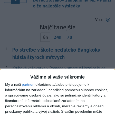
o čo najlepšie výsledky
Viac
Najčítanejšie
6h
24h
7d
Po streľbe v škole neďaleko Bangkoku
1
hlásia štyroch mŕtvych
2
Kruhová križovatka v Poprade v smere z Hozelca bude
hotová budúci rok
Vážime si vaše súkromie
3
ÚPLNÉ ZATMENIE SLNKA: Časť Európy zahalí tma,
My a naši
partneri
ukladáme a/alebo pristupujeme k
hrozia dôsledky
informáciám na zariadení, napríklad pomocou súborov cookies,
a spracúvame osobné údaje, ako sú jedinečné identifikátory a
4
Prešovský kraj vyzýva k využitiu bezplatného parkoviska v
štandardné informácie odosielané zariadením na
Tatrách
personalizovanú reklamu a obsah, meranie reklamy a obsahu,
prieskumy publika a vývoj služieb.
S vaším povolením môže