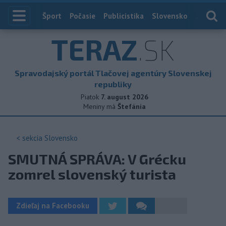
Index
Šport
Počasie
Publicistika
Slovensko
Zahranič
TERAZ
.SK
Spravodajský portál Tlačovej agentúry Slovenskej
republiky
Piatok
7. august 2026
Meniny má
Štefánia
< sekcia
Slovensko
SMUTNÁ SPRÁVA: V Grécku
zomrel slovenský turista
Zdieľaj na Facebooku