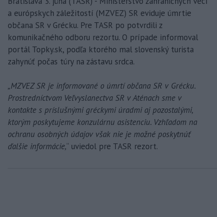
Bratislava 3. júna (TASR) - Ministerstvo zahraničných vecí
a európskych záležitostí (MZVEZ) SR eviduje úmrtie
občana SR v Grécku. Pre TASR po potvrdili z
komunikačného odboru rezortu. O prípade informoval
portál Topky.sk, podľa ktorého mal slovenský turista
zahynúť počas túry na zástavu srdca.
„MZVEZ SR je informované o úmrtí občana SR v Grécku.
Prostredníctvom Veľvyslanectva SR v Aténach sme v
kontakte s príslušnými gréckymi úradmi aj pozostalými,
ktorým poskytujeme konzulárnu asistenciu. Vzhľadom na
ochranu osobných údajov však nie je možné poskytnúť
ďalšie informácie,
“ uviedol pre TASR rezort.