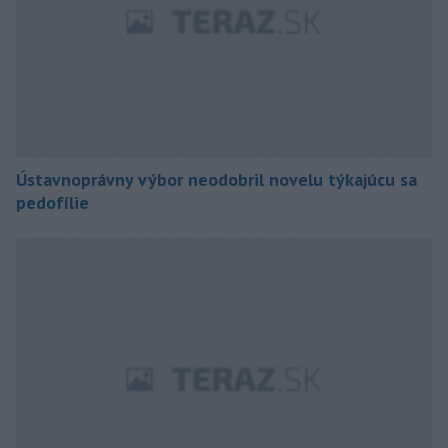
Ústavnoprávny výbor neodobril novelu týkajúcu sa
pedofílie