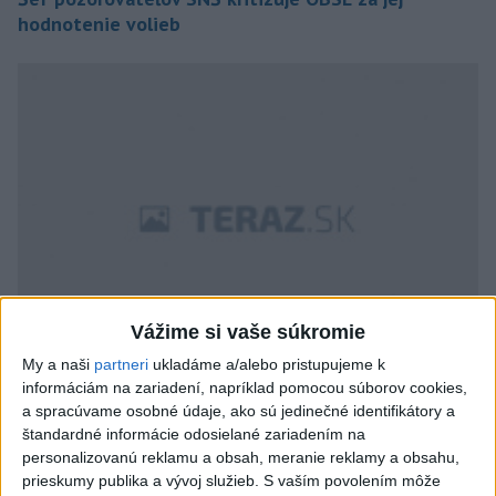
hodnotenie volieb
Vážime si vaše súkromie
My a naši
partneri
ukladáme a/alebo pristupujeme k
informáciám na zariadení, napríklad pomocou súborov cookies,
Hlas ľudu rokuje o spolupráci do volieb so stranou
a spracúvame osobné údaje, ako sú jedinečné identifikátory a
SNS
štandardné informácie odosielané zariadením na
personalizovanú reklamu a obsah, meranie reklamy a obsahu,
prieskumy publika a vývoj služieb.
S vaším povolením môže