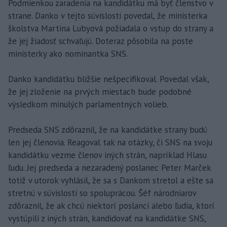
Podmienkou zaradenia na kandidátku má byť členstvo v
strane. Danko v tejto súvislosti povedal, že ministerka
školstva Martina Lubyová požiadala o vstup do strany a
že jej žiadosť schvaľujú. Doteraz pôsobila na poste
ministerky ako nominantka SNS.
Danko kandidátku bližšie nešpecifikoval. Povedal však,
že jej zloženie na prvých miestach bude podobné
výsledkom minulých parlamentných volieb.
Predseda SNS zdôraznil, že na kandidátke strany budú
len jej členovia. Reagoval tak na otázky, či SNS na svoju
kandidátku vezme členov iných strán, napríklad Hlasu
ľudu. Jej predseda a nezaradený poslanec Peter Marček
totiž v utorok vyhlásil, že sa s Dankom stretol a ešte sa
stretnú v súvislosti so spoluprácou. Šéf národniarov
zdôraznil, že ak chcú niektorí poslanci alebo ľudia, ktorí
vystúpili z iných strán, kandidovať na kandidátke SNS,