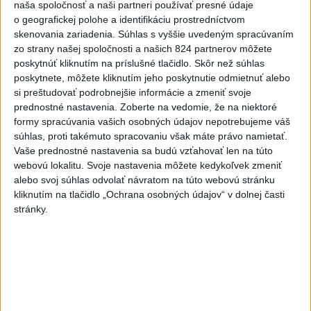
naša spoločnosť a naši partneri používať presné údaje
Zdieľaj na Facebooku
o geografickej polohe a identifikáciu prostredníctvom
skenovania zariadenia. Súhlas s vyššie uvedeným spracúvaním
zo strany našej spoločnosti a našich 824 partnerov môžete
poskytnúť kliknutím na príslušné tlačidlo. Skôr než súhlas
poskytnete, môžete kliknutím jeho poskytnutie odmietnuť alebo
si preštudovať podrobnejšie informácie a zmeniť svoje
prednostné nastavenia.
Zoberte na vedomie, že na niektoré
formy spracúvania vašich osobných údajov nepotrebujeme váš
súhlas, proti takémuto spracovaniu však máte právo namietať.
Neprehliadnite
Vaše prednostné nastavenia sa budú vzťahovať len na túto
webovú lokalitu. Svoje nastavenia môžete kedykoľvek zmeniť
ĎALŠÍ TEPLOTNÝ REKORD: Tentoraz
alebo svoj súhlas odvolať návratom na túto webovú stránku
padol v Dolných Plachtinciach
kliknutím na tlačidlo „Ochrana osobných údajov“ v dolnej časti
stránky.
VIDEO: Umelá inteligencia a robotika
pomáhajú už aj záchranárom
NOVÝ DOMOV: Medveď Artur z
košickej zoo odchádza za hranice