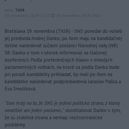
Autor
TASR
aktualizované
19. novembra 2019 13:13
,
19. novembra 2019 15:01
Bratislava 19. novembra (TASR) - SNS povedie do volieb
jej predseda Andrej Danko, po ňom majú na kandidačnej
listine nasledovať súčasní poslanci Národnej rady (NR)
SR. Danko o tom v utorok informoval na tlačovej
konferencii. Podľa preferenčných hlasov v minulých
parlamentných voľbách, na ktoré sa podľa Danka bude
pri poradí kandidátky prihliadať, by mali po ňom na
kandidátke nasledovať podpredsedovia Jaroslav Paška a
Eva Smolíková.
"Som hrdý na to, že SNS je jediná politická strana, z ktorej
neodišiel ani jeden poslanec,
" skonštatoval Danko s tým,
že sú stabilná strana a nemajú vnútrostranícke
problémy.