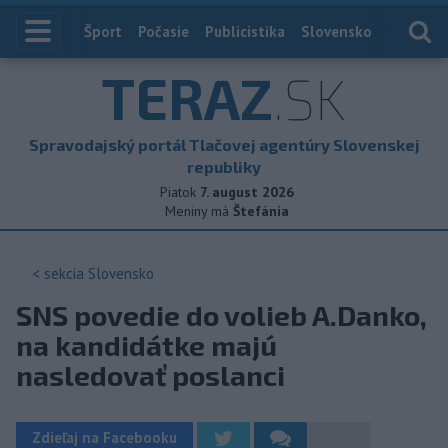
Index
Šport
Počasie
Publicistika
Slovensko
Zahranič
TERAZ
.SK
Spravodajský portál Tlačovej agentúry Slovenskej
republiky
Piatok
7. august 2026
Meniny má
Štefánia
< sekcia
Slovensko
SNS povedie do volieb A.Danko,
na kandidátke majú
nasledovať poslanci
Zdieľaj na Facebooku