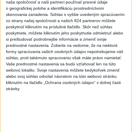
naša spoločnosť a naši partneri používať presné údaje
včera 20:49
o geografickej polohe a identifikáciu prostredníctvom
skenovania zariadenia. Súhlas s vyššie uvedeným spracúvaním
Pre únik ropy z tankera pri
zo strany našej spoločnosti a našich 824 partnerov môžete
Ománe hrozí ekologická
poskytnúť kliknutím na príslušné tlačidlo. Skôr než súhlas
katastrofa
poskytnete, môžete kliknutím jeho poskytnutie odmietnuť alebo
včera 21:59
si preštudovať podrobnejšie informácie a zmeniť svoje
prednostné nastavenia.
Zoberte na vedomie, že na niektoré
Ráž: Podpísali sme zmluvu k
formy spracúvania vašich osobných údajov nepotrebujeme váš
dokumentácii obnovy hlavnej
súhlas, proti takémuto spracovaniu však máte právo namietať.
stanice
Vaše prednostné nastavenia sa budú vzťahovať len na túto
včera 15:26
webovú lokalitu. Svoje nastavenia môžete kedykoľvek zmeniť
alebo svoj súhlas odvolať návratom na túto webovú stránku
KDH žiada ministra vnútra o
kliknutím na tlačidlo „Ochrana osobných údajov“ v dolnej časti
vysvetlenie nákupu
stránky.
kamerových systémov
včera 17:40
V Budapešti opäť padol
teplotný rekord, tretí za päť
týždňov