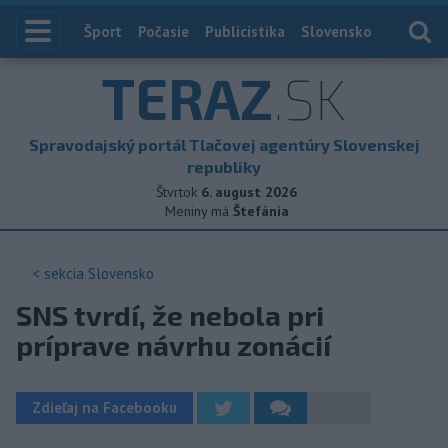
Index
Šport
Počasie
Publicistika
Slovensko
Zahranič
TERAZ
.SK
Spravodajský portál Tlačovej agentúry Slovenskej
republiky
Štvrtok
6. august 2026
Meniny má
Štefánia
< sekcia
Slovensko
SNS tvrdí, že nebola pri
príprave návrhu zonácií
Zdieľaj na Facebooku