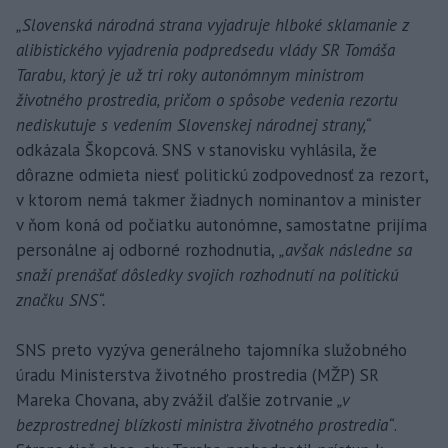
„Slovenská národná strana vyjadruje hlboké sklamanie z
alibistického vyjadrenia podpredsedu vlády SR Tomáša
Tarabu, ktorý je už tri roky autonómnym ministrom
životného prostredia, pričom o spôsobe vedenia rezortu
nediskutuje s vedením Slovenskej národnej strany,“
odkázala Škopcová. SNS v stanovisku vyhlásila, že
dôrazne odmieta niesť politickú zodpovednosť za rezort,
v ktorom nemá takmer žiadnych nominantov a minister
v ňom koná od počiatku autonómne, samostatne prijíma
personálne aj odborné rozhodnutia,
„avšak následne sa
snaží prenášať dôsledky svojich rozhodnutí na politickú
značku SNS“.
SNS preto vyzýva generálneho tajomníka služobného
úradu Ministerstva životného prostredia (MŽP) SR
Mareka Chovana, aby zvážil ďalšie zotrvanie
„v
bezprostrednej blízkosti ministra životného prostredia“
.