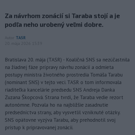
Za návrhom zonácií si Taraba stojí a je
podľa neho urobený veľmi dobre.
Autor
TASR
20. mája 2026 15:39
Bratislava 20. mája (TASR) - Koaličná SNS sa nezúčastnila
na žiadnej fáze prípravy návrhu zonácií a odmieta
postupy ministra životného prostredia Tomáša Tarabu
(nominant SNS) v tejto veci. TASR o tom informovala
riaditeľka kancelárie predsedu SNS Andreja Danka
Zuzana Škopcová. Strana tvrdí, že Taraba vedie rezort
autonómne. Pozvala ho na najbližšie zasadnutie
predsedníctva strany, aby vysvetlil vzniknuté otázky.
SNS opätovne vyzýva Tarabu, aby prehodnotil svoj
prístup k pripravovanej zonácii.