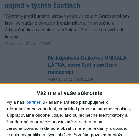
najmä v týchto častiach
Výstrahy pred búrkami ústav vyhlásil v celom Bratislavskom
kraji, vo väčšine okresov Trenčianskeho, Trnavského a
Žilinského kraja a v okresoch Snina a Sobrance na východe
krajiny.
aktualizované
včera 18:54
,
včera 19:09
Na kúpalisku Diakovce UNIKALA
LÁTKA, osem ľudí skončilo v
nemocnici
aktualizované
včera 18:23
,
včera 21:38
Francúzski vinári sa po
Vážime si vaše súkromie
požiaroch obávajú dymovej
My a naši
partneri
ukladáme a/alebo pristupujeme k
príchute vo víne
informáciám na zariadení, napríklad pomocou súborov cookies,
včera 21:44
a spracúvame osobné údaje, ako sú jedinečné identifikátory a
štandardné informácie odosielané zariadením na
Uganda schválila vyslanie
personalizovanú reklamu a obsah, meranie reklamy a obsahu,
vojakov do medzinárodných síl
prieskumy publika a vývoj služieb.
S vaším povolením môže
v Pásme Gazy