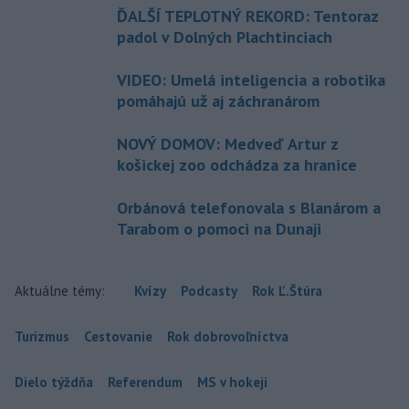
ĎALŠÍ TEPLOTNÝ REKORD: Tentoraz
padol v Dolných Plachtinciach
VIDEO: Umelá inteligencia a robotika
pomáhajú už aj záchranárom
NOVÝ DOMOV: Medveď Artur z
košickej zoo odchádza za hranice
Orbánová telefonovala s Blanárom a
Tarabom o pomoci na Dunaji
Aktuálne témy:
Kvízy
Podcasty
Rok Ľ.Štúra
Turizmus
Cestovanie
Rok dobrovoľníctva
Dielo týždňa
Referendum
MS v hokeji