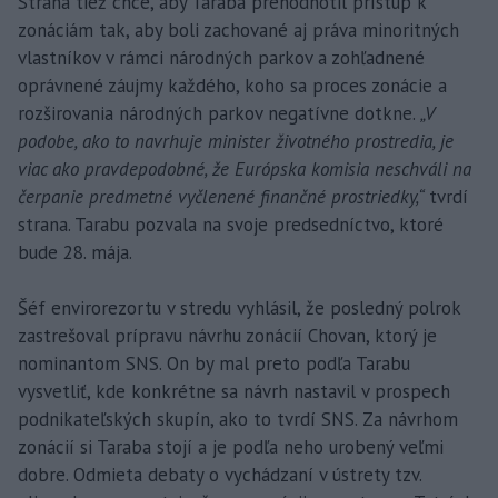
Strana tiež chce, aby Taraba prehodnotil prístup k
zonáciám tak, aby boli zachované aj práva minoritných
vlastníkov v rámci národných parkov a zohľadnené
oprávnené záujmy každého, koho sa proces zonácie a
rozširovania národných parkov negatívne dotkne.
„V
podobe, ako to navrhuje minister životného prostredia, je
viac ako pravdepodobné, že Európska komisia neschváli na
čerpanie predmetné vyčlenené finančné prostriedky,“
tvrdí
strana. Tarabu pozvala na svoje predsedníctvo, ktoré
bude 28. mája.
Šéf envirorezortu v stredu vyhlásil, že posledný polrok
zastrešoval prípravu návrhu zonácií Chovan, ktorý je
nominantom SNS. On by mal preto podľa Tarabu
vysvetliť, kde konkrétne sa návrh nastavil v prospech
podnikateľských skupín, ako to tvrdí SNS. Za návrhom
zonácií si Taraba stojí a je podľa neho urobený veľmi
dobre. Odmieta debaty o vychádzaní v ústrety tzv.