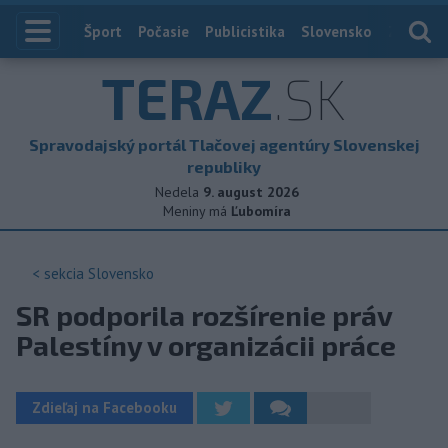
Index
Šport
Počasie
Publicistika
Slovensko
Zahranič
TERAZ
.SK
Spravodajský portál Tlačovej agentúry Slovenskej
republiky
Nedela
9. august 2026
Meniny má
Ľubomíra
< sekcia
Slovensko
SR podporila rozšírenie práv
Palestíny v organizácii práce
Zdieľaj na Facebooku