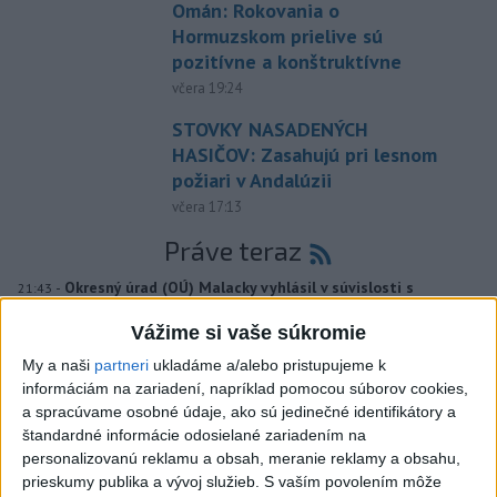
Omán: Rokovania o
Hormuzskom prielive sú
pozitívne a konštruktívne
včera 19:24
STOVKY NASADENÝCH
HASIČOV: Zasahujú pri lesnom
požiari v Andalúzii
včera 17:13
Práve teraz
-
Okresný úrad (OÚ) Malacky vyhlásil v súvislosti s
21:43
požiarom
veľkého rozsahu vo Vojenskom obvode (VO) Záhorie
Vážime si vaše súkromie
mimoriadnu situáciu. Jej vyhlásenie umožní v dotknutej lokalite
efektívnejšiu koordináciu nasadených síl a prostriedkov.
My a naši
partneri
ukladáme a/alebo pristupujeme k
informáciám na zariadení, napríklad pomocou súborov cookies,
a spracúvame osobné údaje, ako sú jedinečné identifikátory a
Viac
Videá a prenosy TASR TV
štandardné informácie odosielané zariadením na
personalizovanú reklamu a obsah, meranie reklamy a obsahu,
prieskumy publika a vývoj služieb.
S vaším povolením môže
Deväť Slovákov zabojuje na ME v Paríži