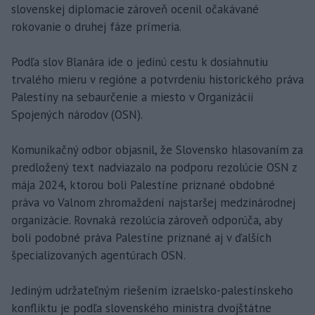
slovenskej diplomacie zároveň ocenil očakávané
rokovanie o druhej fáze prímeria.
Podľa slov Blanára ide o jedinú cestu k dosiahnutiu
trvalého mieru v regióne a potvrdeniu historického práva
Palestíny na sebaurčenie a miesto v Organizácii
Spojených národov (OSN).
Komunikačný odbor objasnil, že Slovensko hlasovaním za
predložený text nadviazalo na podporu rezolúcie OSN z
mája 2024, ktorou boli Palestíne priznané obdobné
práva vo Valnom zhromaždení najstaršej medzinárodnej
organizácie. Rovnaká rezolúcia zároveň odporúča, aby
boli podobné práva Palestíne priznané aj v ďalších
špecializovaných agentúrach OSN.
Jediným udržateľným riešením izraelsko-palestínskeho
konfliktu je podľa slovenského ministra dvojštátne