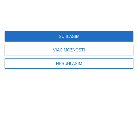
SÚHLASÍM
VIAC MOŽNOSTÍ
NESÚHLASÍM
....