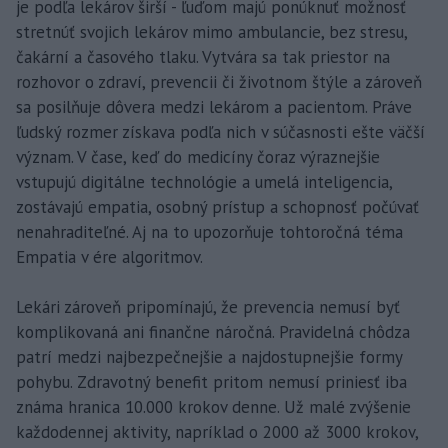
je podľa lekárov širší - ľuďom majú ponúknuť možnosť
stretnúť svojich lekárov mimo ambulancie, bez stresu,
čakární a časového tlaku. Vytvára sa tak priestor na
rozhovor o zdraví, prevencii či životnom štýle a zároveň
sa posilňuje dôvera medzi lekárom a pacientom. Práve
ľudský rozmer získava podľa nich v súčasnosti ešte väčší
význam. V čase, keď do medicíny čoraz výraznejšie
vstupujú digitálne technológie a umelá inteligencia,
zostávajú empatia, osobný prístup a schopnosť počúvať
nenahraditeľné. Aj na to upozorňuje tohtoročná téma
Empatia v ére algoritmov.
Lekári zároveň pripomínajú, že prevencia nemusí byť
komplikovaná ani finančne náročná. Pravidelná chôdza
patrí medzi najbezpečnejšie a najdostupnejšie formy
pohybu. Zdravotný benefit pritom nemusí priniesť iba
známa hranica 10.000 krokov denne. Už malé zvýšenie
každodennej aktivity, napríklad o 2000 až 3000 krokov,