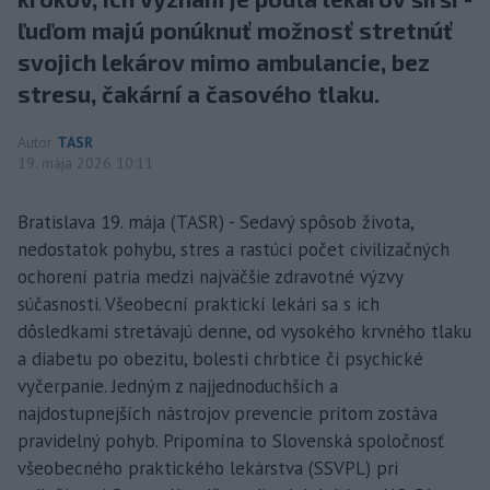
ľuďom majú ponúknuť možnosť stretnúť
svojich lekárov mimo ambulancie, bez
stresu, čakární a časového tlaku.
Autor
TASR
19. mája 2026 10:11
Bratislava 19. mája (TASR) - Sedavý spôsob života,
nedostatok pohybu, stres a rastúci počet civilizačných
ochorení patria medzi najväčšie zdravotné výzvy
súčasnosti. Všeobecní praktickí lekári sa s ich
dôsledkami stretávajú denne, od vysokého krvného tlaku
a diabetu po obezitu, bolesti chrbtice či psychické
vyčerpanie. Jedným z najjednoduchších a
najdostupnejších nástrojov prevencie pritom zostáva
pravidelný pohyb. Pripomína to Slovenská spoločnosť
všeobecného praktického lekárstva (SSVPL) pri