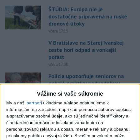
ŠTÚDIA: Európa nie je
dostatočne pripravená na ruské
dronové útoky
včera 17:15
V Bratislave na Starej Ivanskej
ceste horí odpad a vonkajší
porast
včera 17:30
Polícia upozorňuje seniorov na
nekalé praktiky podvodníkov
včera 19:25
Vážime si vaše súkromie
My a naši
partneri
ukladáme a/alebo pristupujeme k
Viac ako 200 hasičov bojuje s
informáciám na zariadení, napríklad pomocou súborov cookies,
novým lesným požiarom na
a spracúvame osobné údaje, ako sú jedinečné identifikátory a
juhu Francúzska
štandardné informácie odosielané zariadením na
včera 19:29
personalizovanú reklamu a obsah, meranie reklamy a obsahu,
prieskumy publika a vývoj služieb.
S vaším povolením môže
Požiar na juhozápade