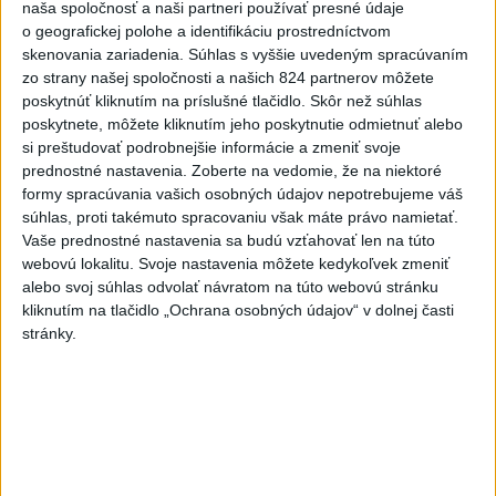
naša spoločnosť a naši partneri používať presné údaje
Španielska je naďalej
o geografickej polohe a identifikáciu prostredníctvom
aktívny.Evakuovali 470 ľudí
skenovania zariadenia. Súhlas s vyššie uvedeným spracúvaním
včera 16:11
zo strany našej spoločnosti a našich 824 partnerov môžete
poskytnúť kliknutím na príslušné tlačidlo. Skôr než súhlas
Tóth získal na ME do 23 rokov
poskytnete, môžete kliknutím jeho poskytnutie odmietnuť alebo
striebro v trape
si preštudovať podrobnejšie informácie a zmeniť svoje
aktualizované
včera 21:22
,
včera 21:45
prednostné nastavenia.
Zoberte na vedomie, že na niektoré
formy spracúvania vašich osobných údajov nepotrebujeme váš
PREKVAPENIE POD DUBŇOM:
súhlas, proti takémuto spracovaniu však máte právo namietať.
Skalica vezie zo Žiliny všetky
Vaše prednostné nastavenia sa budú vzťahovať len na túto
body
webovú lokalitu. Svoje nastavenia môžete kedykoľvek zmeniť
alebo svoj súhlas odvolať návratom na túto webovú stránku
aktualizované
včera 19:00
,
včera 20:10
kliknutím na tlačidlo „Ochrana osobných údajov“ v dolnej časti
Práve teraz
stránky.
-
Podvečer našli pri zjazde z diaľnice D1 na Turany
19:50
zraneného
42-ročného muža. Charakter zranení nasvedčuje
možnému útoku medveďa.
Viac