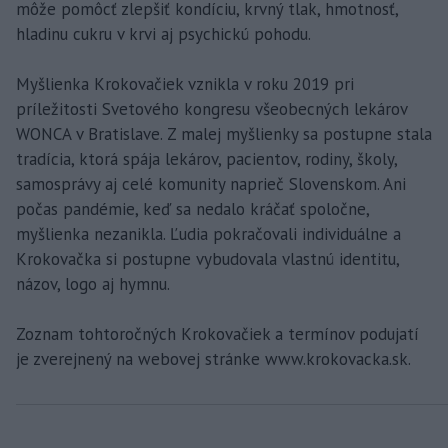
môže pomôcť zlepšiť kondíciu, krvný tlak, hmotnosť,
hladinu cukru v krvi aj psychickú pohodu.
Myšlienka Krokovačiek vznikla v roku 2019 pri
príležitosti Svetového kongresu všeobecných lekárov
WONCA v Bratislave. Z malej myšlienky sa postupne stala
tradícia, ktorá spája lekárov, pacientov, rodiny, školy,
samosprávy aj celé komunity naprieč Slovenskom. Ani
počas pandémie, keď sa nedalo kráčať spoločne,
myšlienka nezanikla. Ľudia pokračovali individuálne a
Krokovačka si postupne vybudovala vlastnú identitu,
názov, logo aj hymnu.
Zoznam tohtoročných Krokovačiek a termínov podujatí
je zverejnený na webovej stránke www.krokovacka.sk.