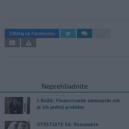
Zdieľaj na Facebooku
Neprehliadnite
J. Božik: Financovanie samospráv nie
je ich jediný problém
OTESTUJTE SA: Rozumiete