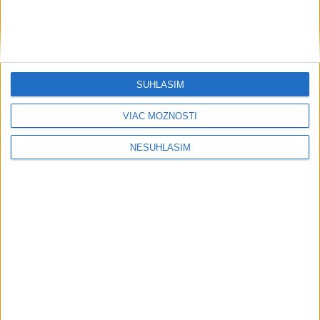
Šport
SÚHLASÍM
VIAC MOŽNOSTÍ
....
NESÚHLASÍM
....