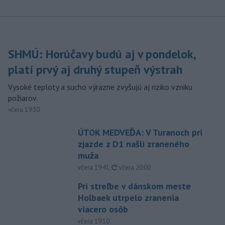
SHMÚ: Horúčavy budú aj v pondelok,
platí prvý aj druhý stupeň výstrah
Vysoké teploty a sucho výrazne zvyšujú aj riziko vzniku
požiarov.
včera 19:30
ÚTOK MEDVEĎA: V Turanoch pri
zjazde z D1 našli zraneného
muža
aktualizované
včera 19:41
,
včera 20:00
Pri streľbe v dánskom meste
Holbaek utrpelo zranenia
viacero osôb
včera 19:10