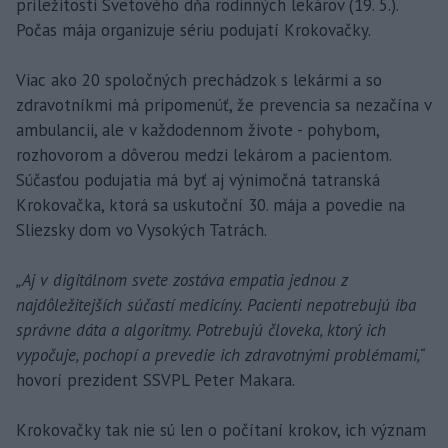
príležitosti Svetového dňa rodinných lekárov (19. 5.).
Počas mája organizuje sériu podujatí Krokovačky.
Viac ako 20 spoločných prechádzok s lekármi a so
zdravotníkmi má pripomenúť, že prevencia sa nezačína v
ambulancii, ale v každodennom živote - pohybom,
rozhovorom a dôverou medzi lekárom a pacientom.
Súčasťou podujatia má byť aj výnimočná tatranská
Krokovačka, ktorá sa uskutoční 30. mája a povedie na
Sliezsky dom vo Vysokých Tatrách.
„Aj v digitálnom svete zostáva empatia jednou z
najdôležitejších súčastí medicíny. Pacienti nepotrebujú iba
správne dáta a algoritmy. Potrebujú človeka, ktorý ich
vypočuje, pochopí a prevedie ich zdravotnými problémami,“
hovorí prezident SSVPL Peter Makara.
Krokovačky tak nie sú len o počítaní krokov, ich význam