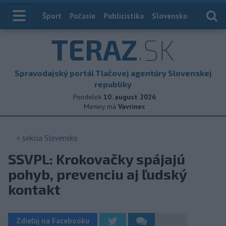
Index
Šport
Počasie
Publicistika
Slovensko
Zahranič
TERAZ
.SK
Spravodajský portál Tlačovej agentúry Slovenskej
republiky
Pondelok
10. august 2026
Meniny má
Vavrinec
< sekcia
Slovensko
SSVPL: Krokovačky spájajú
pohyb, prevenciu aj ľudský
kontakt
Zdieľaj na Facebooku