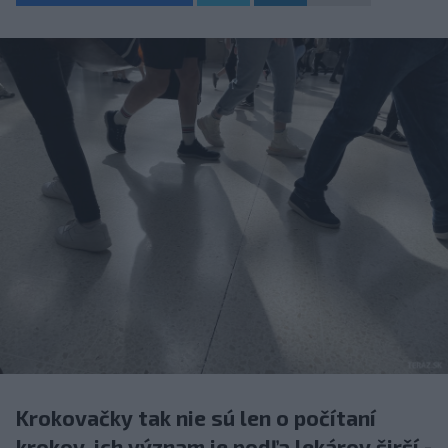
Krokovačky tak nie sú len o počítaní
krokov, ich význam je podľa lekárov širší -