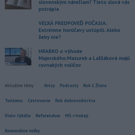
slovenským nárečiam? Tieto slová vás
potrápia
VEĽKÁ PREDPOVEĎ POČASIA:
Extrémne horúčavy ustúpili. Alebo
žeby nie?
HRABKO o výhode
Majerského:Mazurek a Laššáková majú
rovnakých voličov
Aktuálne témy:
Kvízy
Podcasty
Rok Ľ.Štúra
Turizmus
Cestovanie
Rok dobrovoľníctva
Dielo týždňa
Referendum
MS v hokeji
Komunálne voľby