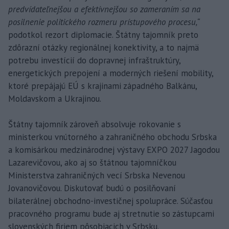
predvídateľnejšou a efektívnejšou so zameraním sa na
posilnenie politického rozmeru prístupového procesu,“
podotkol rezort diplomacie. Štátny tajomník preto
zdôrazní otázky regionálnej konektivity, a to najmä
potrebu investícií do dopravnej infraštruktúry,
energetických prepojení a moderných riešení mobility,
ktoré prepájajú EÚ s krajinami západného Balkánu,
Moldavskom a Ukrajinou.
Štátny tajomník zároveň absolvuje rokovanie s
ministerkou vnútorného a zahraničného obchodu Srbska
a komisárkou medzinárodnej výstavy EXPO 2027 Jagodou
Lazarevičovou, ako aj so štátnou tajomníčkou
Ministerstva zahraničných vecí Srbska Nevenou
Jovanovičovou. Diskutovať budú o posilňovaní
bilaterálnej obchodno-investičnej spolupráce. Súčasťou
pracovného programu bude aj stretnutie so zástupcami
slovenských firiem pôsobiacich v Srbsku.