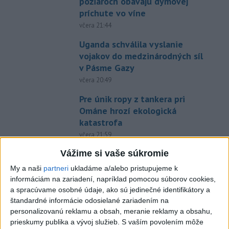
požiaroch obávajú dymovej
príchute vo víne
včera 21:44
Uganda schválila vyslanie
vojakov do medzinárodných síl
v Pásme Gazy
včera 20:49
Pre únik ropy z tankera pri
Ománe hrozí ekologická
katastrofa
včera 21:59
Ráž: Podpísali sme zmluvu k
Vážime si vaše súkromie
dokumentácii obnovy hlavnej
My a naši
partneri
ukladáme a/alebo pristupujeme k
stanice
informáciám na zariadení, napríklad pomocou súborov cookies,
včera 15:26
a spracúvame osobné údaje, ako sú jedinečné identifikátory a
štandardné informácie odosielané zariadením na
KDH žiada ministra vnútra o
personalizovanú reklamu a obsah, meranie reklamy a obsahu,
vysvetlenie nákupu
prieskumy publika a vývoj služieb.
S vaším povolením môže