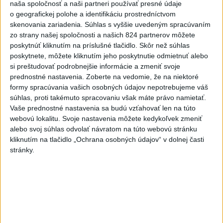
kamerových systémov
naša spoločnosť a naši partneri používať presné údaje
o geografickej polohe a identifikáciu prostredníctvom
včera 17:40
skenovania zariadenia. Súhlas s vyššie uvedeným spracúvaním
V Budapešti opäť padol
zo strany našej spoločnosti a našich 824 partnerov môžete
teplotný rekord, tretí za päť
poskytnúť kliknutím na príslušné tlačidlo. Skôr než súhlas
týždňov
poskytnete, môžete kliknutím jeho poskytnutie odmietnuť alebo
si preštudovať podrobnejšie informácie a zmeniť svoje
včera 19:15
prednostné nastavenia.
Zoberte na vedomie, že na niektoré
Twente deklasovalo DAC 6:0 v
formy spracúvania vašich osobných údajov nepotrebujeme váš
prvom zápase 3. predkola
súhlas, proti takémuto spracovaniu však máte právo namietať.
Vaše prednostné nastavenia sa budú vzťahovať len na túto
včera 22:03
webovú lokalitu. Svoje nastavenia môžete kedykoľvek zmeniť
Slovenskí hádzanári zdolali
alebo svoj súhlas odvolať návratom na túto webovú stránku
Taliansko 38:37
kliknutím na tlačidlo „Ochrana osobných údajov“ v dolnej časti
stránky.
aktualizované
včera 16:28
,
včera 19:55
Práve teraz
-
Pri pobreží Ománu hrozí ekologická katastrofa pre únik
21:58
čoraz
väčšieho množstva ropy z tankera, ktorý narazil na plytčinu v
blízkosti prírodnej rezervácie.