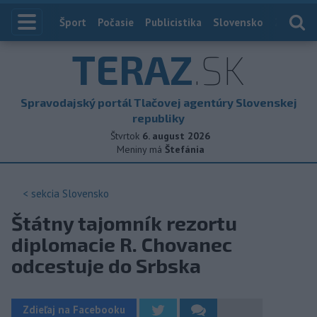
Index
Šport
Počasie
Publicistika
Slovensko
Zahranič
TERAZ
.SK
Spravodajský portál Tlačovej agentúry Slovenskej
republiky
Štvrtok
6. august 2026
Meniny má
Štefánia
< sekcia
Slovensko
Štátny tajomník rezortu
diplomacie R. Chovanec
odcestuje do Srbska
Zdieľaj na Facebooku