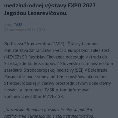
medzinárodnej výstavy EXPO 2027
Jagodou Lazarevičovou.
Autor
TASR
26. novembra 2025 10:45
Bratislava 26. novembra (TASR) - Štátny tajomník
Ministerstva zahraničných vecí a európskych záležitostí
(MZVEZ) SR Rastislav Chovanec odcestuje v stredu do
Srbska, kde bude zastupovať Slovensko na ministerskom
zasadnutí Stredoeurópskej iniciatívy (SEI) v Belehrade.
Zasadnutie bude venované téme posilňovania regiónu
Stredoeurópskej iniciatívy prostredníctvom konektivity,
inovácií a integrácie. TASR o tom informoval
komunikačný odbor MZVEZ SR.
„Slovensko dlhodobo presadzuje, aby sa politika
rozširovania Európskej únie stala strategickejšou,