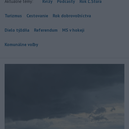
Aktuálne témy:
Kvízy
Podcasty
Rok Ľ.Štúra
Turizmus
Cestovanie
Rok dobrovoľníctva
Dielo týždňa
Referendum
MS v hokeji
Komunálne voľby