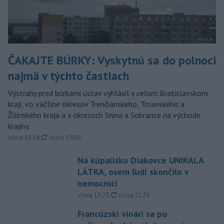
ČAKAJTE BÚRKY: Vyskytnú sa do polnoci
najmä v týchto častiach
Výstrahy pred búrkami ústav vyhlásil v celom Bratislavskom
kraji, vo väčšine okresov Trenčianskeho, Trnavského a
Žilinského kraja a v okresoch Snina a Sobrance na východe
krajiny.
aktualizované
včera 18:54
,
včera 19:09
Na kúpalisku Diakovce UNIKALA
LÁTKA, osem ľudí skončilo v
nemocnici
aktualizované
včera 18:23
,
včera 21:38
Francúzski vinári sa po