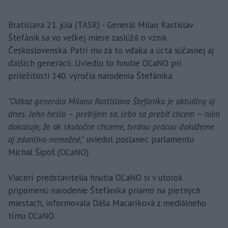
Bratislava 21. júla (TASR) - Generál Milan Rastislav
Štefánik sa vo veľkej miere zaslúžil o vznik
Československa. Patrí mu za to vďaka a úcta súčasnej aj
ďalších generácií. Uviedlo to hnutie OĽaNO pri
príležitosti 140. výročia narodenia Štefánika.
"Odkaz generála Milana Rastislava Štefánika je aktuálny aj
dnes. Jeho heslo – prebijem sa, lebo sa prebiť chcem – nám
dokazuje, že ak skutočne chceme, tvrdou prácou dokážeme
aj zdanlivo nemožné,"
uviedol poslanec parlamentu
Michal Šipoš (OĽaNO).
Viacerí predstavitelia hnutia OĽaNO si v utorok
pripomenú narodenie Štefánika priamo na pietnych
miestach, informovala Dáša Macaríková z mediálneho
tímu OĽaNO.