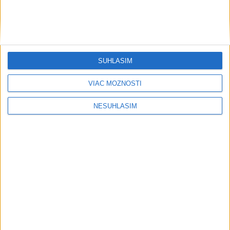
maximum sa posunulo na novú úroveň
PADOL REKORD: V Bratislave namerali
39,9 stupňa Celzia
SÚHLASÍM
VIDEO: MUNÍCIA V DUNAJI: Mínu
VIAC MOŽNOSTÍ
previezli na likvidáciu
NESÚHLASÍM
PÁD LIETADLA PRI OČOVEJ: Zahynuli
traja ľudia
PRVÝ: Poliak Kubkowski preplával
Baltské more bez prerušenia
Šport