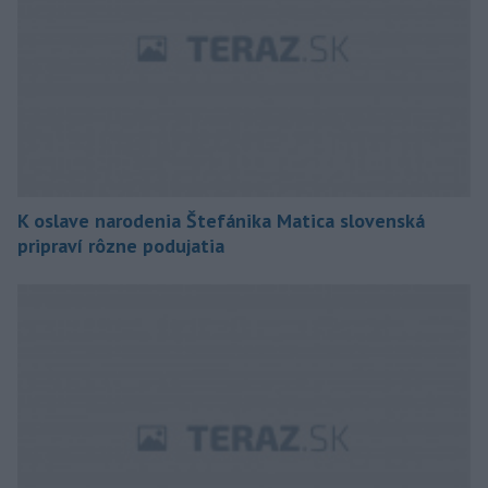
K oslave narodenia Štefánika Matica slovenská
pripraví rôzne podujatia