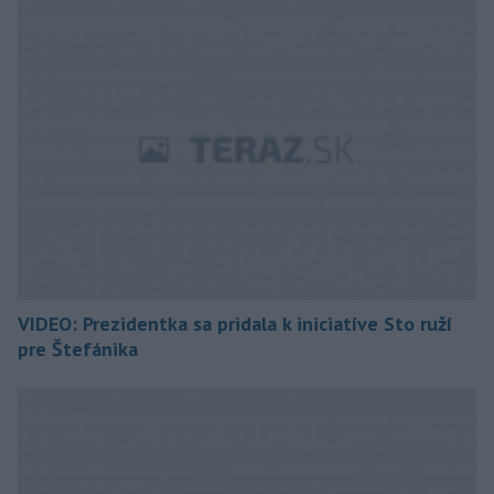
VIDEO: Prezidentka sa pridala k iniciatíve Sto ruží
pre Štefánika