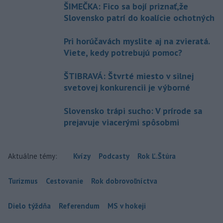
ŠIMEČKA: Fico sa bojí priznať,že
Slovensko patrí do koalície ochotných
Pri horúčavách myslite aj na zvieratá.
Viete, kedy potrebujú pomoc?
ŠTIBRAVÁ: Štvrté miesto v silnej
svetovej konkurencii je výborné
Slovensko trápi sucho: V prírode sa
prejavuje viacerými spôsobmi
Aktuálne témy:
Kvízy
Podcasty
Rok Ľ.Štúra
Turizmus
Cestovanie
Rok dobrovoľníctva
Dielo týždňa
Referendum
MS v hokeji