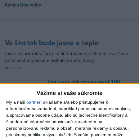
Komunálne voľby
Vo štvrtok bude jasno a teplo
Jasno až polooblačno, cez deň lokálne prechodne zväčšená
oblačnosť a ojedinele prehánky alebo búrky.
dnes 5:55
Gertrude Ederleová pred 100
rokmi preplávala ako prvá žena
Vážime si vaše súkromie
La Manche
My a naši
partneri
ukladáme a/alebo pristupujeme k
dnes 5:39
informáciám na zariadení, napríklad pomocou súborov cookies,
Deň boja za zákaz jadrových
a spracúvame osobné údaje, ako sú jedinečné identifikátory a
zbraní je v znamení hirošimskej
štandardné informácie odosielané zariadením na
katastrofy
personalizovanú reklamu a obsah, meranie reklamy a obsahu,
prieskumy publika a vývoj služieb.
S vaším povolením môže
dnes 5:55