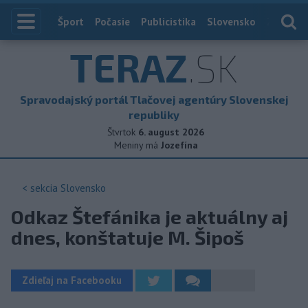
Index
Šport
Počasie
Publicistika
Slovensko
Zahranič
TERAZ
.SK
Spravodajský portál Tlačovej agentúry Slovenskej
republiky
Štvrtok
6. august 2026
Meniny má
Jozefína
< sekcia
Slovensko
Odkaz Štefánika je aktuálny aj
dnes, konštatuje M. Šipoš
Zdieľaj na Facebooku