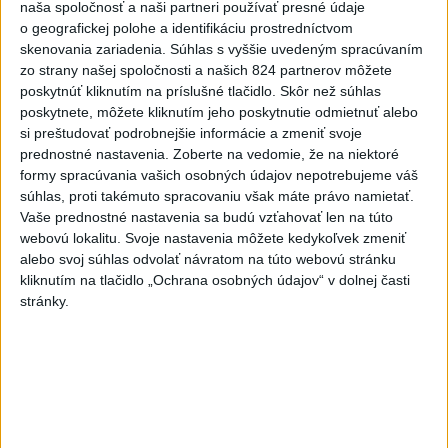
naša spoločnosť a naši partneri používať presné údaje
Jozefína je zodpovedná
o geografickej polohe a identifikáciu prostredníctvom
skenovania zariadenia. Súhlas s vyššie uvedeným spracúvaním
dnes 5:43
zo strany našej spoločnosti a našich 824 partnerov môžete
TEPLOTNÝ REKORD NA
poskytnúť kliknutím na príslušné tlačidlo. Skôr než súhlas
SLOVENSKU: Padol v Kamenici
poskytnete, môžete kliknutím jeho poskytnutie odmietnuť alebo
nad Hronom
si preštudovať podrobnejšie informácie a zmeniť svoje
prednostné nastavenia.
Zoberte na vedomie, že na niektoré
aktualizované
včera 17:09
,
včera 18:42
formy spracúvania vašich osobných údajov nepotrebujeme váš
Dron s výbušninami na letisku
súhlas, proti takémuto spracovaniu však máte právo namietať.
Lipsko/Halle: Spustili
Vaše prednostné nastavenia sa budú vzťahovať len na túto
webovú lokalitu. Svoje nastavenia môžete kedykoľvek zmeniť
vyšetrovanie
alebo svoj súhlas odvolať návratom na túto webovú stránku
včera 21:29
kliknutím na tlačidlo „Ochrana osobných údajov“ v dolnej časti
Pri sobotňajšom výbuchu v
stránky.
Moskve údajne zahynul aj zať
generála Čajka
včera 18:55
V Kolumbii zachránili mláďa
zatúlaného hrocha z