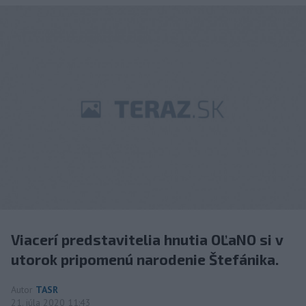
Viacerí predstavitelia hnutia OĽaNO si v
utorok pripomenú narodenie Štefánika.
Autor
TASR
21. júla 2020 11:43