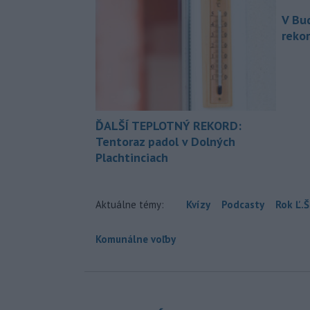
V Bu
rekor
ĎALŠÍ TEPLOTNÝ REKORD:
Tentoraz padol v Dolných
Plachtinciach
Aktuálne témy:
Kvízy
Podcasty
Rok Ľ.Š
Komunálne voľby