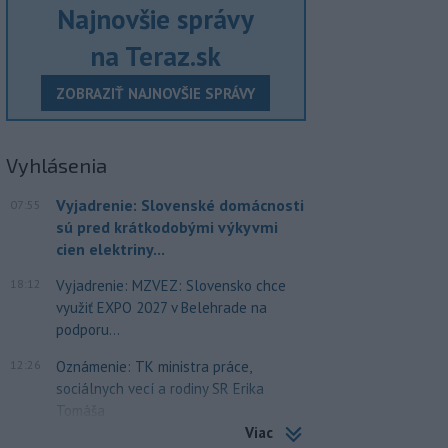
Najnovšie správy
na Teraz.sk
ZOBRAZIŤ NAJNOVŠIE SPRÁVY
Vyhlásenia
Vyjadrenie: Slovenské domácnosti
07:55
sú pred krátkodobými výkyvmi
cien elektriny...
18:12
Vyjadrenie: MZVEZ: Slovensko chce
využiť EXPO 2027 v Belehrade na
podporu...
12:26
Oznámenie: TK ministra práce,
sociálnych vecí a rodiny SR Erika
Tomáša
Viac