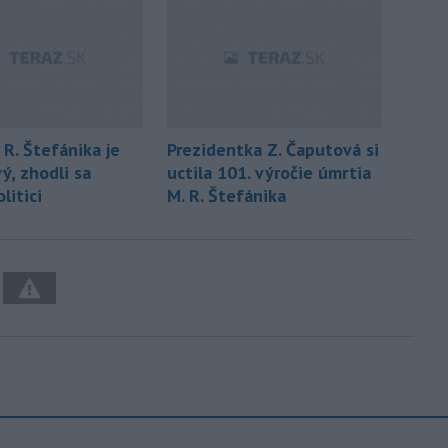
 R. Štefánika je
Prezidentka Z. Čaputová si
ý, zhodli sa
uctila 101. výročie úmrtia
litici
M. R. Štefánika