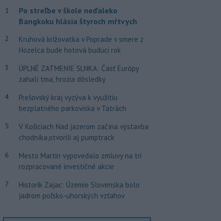
Po streľbe v škole neďaleko
1
Bangkoku hlásia štyroch mŕtvych
2
Kruhová križovatka v Poprade v smere z
Hozelca bude hotová budúci rok
3
ÚPLNÉ ZATMENIE SLNKA: Časť Európy
zahalí tma, hrozia dôsledky
4
Prešovský kraj vyzýva k využitiu
bezplatného parkoviska v Tatrách
5
V Košiciach Nad jazerom začína výstavba
chodníka,otvorili aj pumptrack
6
Mesto Martin vypovedalo zmluvy na tri
rozpracované investičné akcie
7
Historik Zajac: Územie Slovenska bolo
jadrom poľsko-uhorských vzťahov