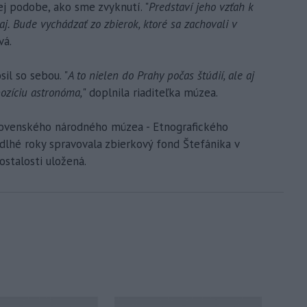
ej podobe, ako sme zvyknutí. "
Predstaví jeho vzťah k
j. Bude vychádzať zo zbierok, ktoré sa zachovali v
vá.
sil so sebou. "
A to nielen do Prahy počas štúdií, ale aj
pozíciu astronóma,
" doplnila riaditeľka múzea.
Slovenského národného múzea - Etnografického
dlhé roky spravovala zbierkový fond Štefánika v
ostalosti uložená.