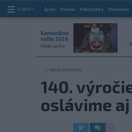
RUBRIKY
Index
Šport
Počasie
Publicistika
Slovensko
Komunálne
voľby 2026
S
Všetky správy
< sekcia
Slovensko
140. výroči
oslávime aj