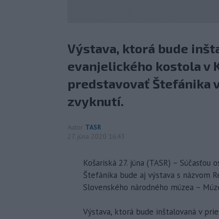
Výstava, ktorá bude inšt
evanjelického kostola v K
predstavovať Štefánika v
zvyknutí.
Autor
TASR
27. júna 2020 16:43
Košariská 27. júna (TASR) – Súčasťou o
Štefánika bude aj výstava s názvom Re
Slovenského národného múzea – Múze
Výstava, ktorá bude inštalovaná v pri