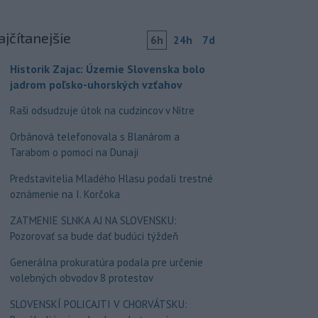
ajčítanejšie
6h
24h
7d
Historik Zajac: Územie Slovenska bolo
jadrom poľsko-uhorských vzťahov
Raši odsudzuje útok na cudzincov v Nitre
Orbánová telefonovala s Blanárom a
Tarabom o pomoci na Dunaji
Predstavitelia Mladého Hlasu podali trestné
oznámenie na I. Korčoka
ZATMENIE SLNKA AJ NA SLOVENSKU:
Pozorovať sa bude dať budúci týždeň
Generálna prokuratúra podala pre určenie
volebných obvodov 8 protestov
SLOVENSKÍ POLICAJTI V CHORVÁTSKU: