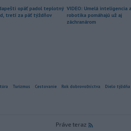
dapešti opäť padol teplotný
VIDEO: Umelá inteligencia 
d, tretí za päť týždňov
robotika pomáhajú už aj
záchranárom
túra
Turizmus
Cestovanie
Rok dobrovoľníctva
Dielo týždňa
Práve teraz