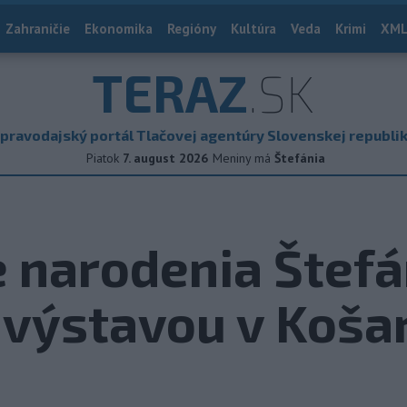
Zahraničie
Ekonomika
Regióny
Kultúra
Veda
Krimi
XML
TERAZ
.SK
pravodajský portál Tlačovej agentúry Slovenskej republi
Piatok
7. august 2026
Meniny má
Štefánia
e narodenia Štefá
 výstavou v Koša