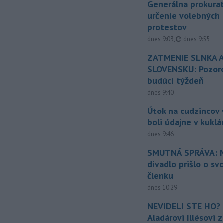
Generálna prokurat
určenie volebných
protestov
aktualizované
dnes 9:03
,
dnes 9:55
ZATMENIE SLNKA A
SLOVENSKU: Pozoro
budúci týždeň
dnes 9:40
Útok na cudzincov v
boli údajne v kuklá
dnes 9:46
SMUTNÁ SPRÁVA: M
divadlo prišlo o sv
členku
dnes 10:29
NEVIDELI STE HO? 
Aladárovi Illésovi 