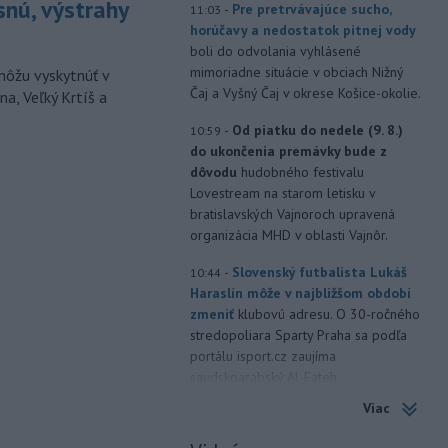
snú, výstrahy
-
Pre pretrvávajúce sucho,
11:03
horúčavy a nedostatok pitnej vody
boli do odvolania vyhlásené
mimoriadne situácie v obciach Nižný
môžu vyskytnúť v
Čaj a Vyšný Čaj v okrese Košice-okolie.
a, Veľký Krtíš a
-
Od piatku do nedele (9. 8.)
10:59
do ukončenia premávky bude z
dôvodu
hudobného festivalu
Lovestream na starom letisku v
bratislavských Vajnoroch upravená
organizácia MHD v oblasti Vajnôr.
-
Slovenský futbalista Lukáš
10:44
Haraslín môže v najbližšom období
zmeniť
klubovú adresu. O 30-ročného
stredopoliara Sparty Praha sa podľa
portálu isport.cz zaujíma
saudskoarabský Al-Fateh.
Viac
-
Vo veku 94 rokov zomrela 29.
10:23
júla 2026 herečka a dlhoročná