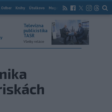
 Odber
Knihy
Útulkovo
Magazín
News Now
Archív
TASR
Televízna
publicistika
TASR
ky
Všetky relácie
nika
riskách