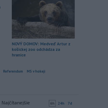
a
NOVÝ DOMOV: Medveď Artur z
košickej zoo odchádza za
hranice
Referendum
MS v hokeji
Najčítanejšie
6h
24h
7d