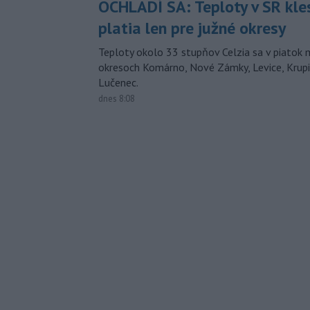
OCHLADÍ SA: Teploty v SR kle
platia len pre južné okresy
Teploty okolo 33 stupňov Celzia sa v piatok 
okresoch Komárno, Nové Zámky, Levice, Krupin
Lučenec.
dnes 8:08