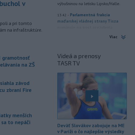
buchol v
výbušninou na letisku Lipsko/Halle.
m
-
Parlamentná frakcia
13:42
maďarskej vládnej strany Tisza
poli a pri tomto
nominuje na post
prezidenta
ám na infraštruktúre.
republiky 73-ročného bývalého
Viac
predsedu Najvyššieho súdu Andrása
Baku. Frakcia to v sobotu oznámila na
svojom účte na Facebooku po tajnom
Videá a prenosy
I gramotnosť
hlasovaní.
TASR TV
elávania na ZŠ
-
Spojené arabské emiráty v
13:40
sobotu obvinili Irán z útoku na
asiahla závod
tanker
patriaci ich štátnej spoločnosti
cu zbraní Fire
Abu Dhabi National Oil Company
(ADNOC), ktorý práve prechádzal
Hormuzským prielivom.
-
Horskí záchranári z
13:34
siatky menších
Oblastného strediska Horskej
 sa to nepáči
Deväť Slovákov zabojuje na ME
záchrannej služby
(HZS) Veľká Fatra
v Paríži o čo najlepšie výsledky
pomáhali v sobotu dopoludnia 39-