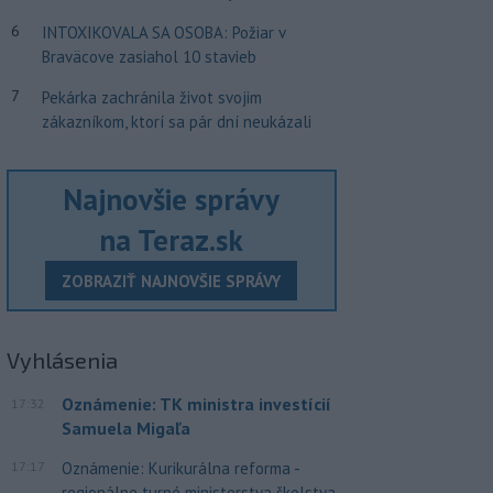
6
INTOXIKOVALA SA OSOBA: Požiar v
Braväcove zasiahol 10 stavieb
7
Pekárka zachránila život svojim
zákazníkom, ktorí sa pár dní neukázali
Najnovšie správy
na Teraz.sk
ZOBRAZIŤ NAJNOVŠIE SPRÁVY
Vyhlásenia
Oznámenie: TK ministra investícií
17:32
Samuela Migaľa
17:17
Oznámenie: Kurikurálna reforma -
regionálne turné ministerstva školstva