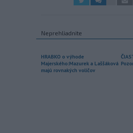
Neprehliadnite
HRABKO o výhode
ČIAS
Majerského:Mazurek a Laššáková
Pozor
majú rovnakých voličov