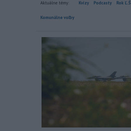
Aktuálne témy:
Kvízy
Podcasty
Rok Ľ.Š
Komunálne voľby