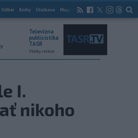
 Odber
Knihy
Útulkovo
Magazín
News Now
Archív
TASR
Televízna
publicistika
TASR
ky
Všetky relácie
e I.
ať nikoho