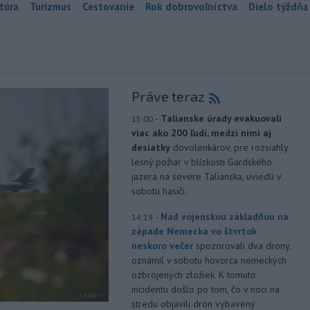
túra
Turizmus
Cestovanie
Rok dobrovoľníctva
Dielo týždňa
Práve teraz
-
Talianske úrady evakuovali
15:00
viac ako 200 ľudí, medzi nimi aj
desiatky
dovolenkárov, pre rozsiahly
lesný požiar v blízkosti Gardského
jazera na severe Talianska, uviedli v
sobotu hasiči.
-
Nad vojenskou základňou na
14:19
západe Nemecka vo štvrtok
neskoro večer
spozorovali dva drony,
oznámil v sobotu hovorca nemeckých
ozbrojených zložiek. K tomuto
incidentu došlo po tom, čo v noci na
stredu objavili dron vybavený