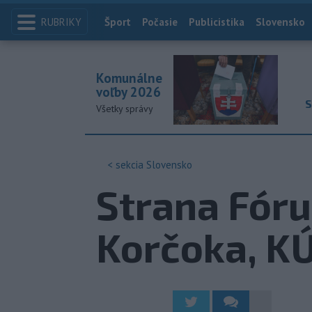
RUBRIKY
Index
Šport
Počasie
Publicistika
Slovensko
Komunálne
voľby 2026
S
Všetky správy
< sekcia
Slovensko
Strana Fórum
Korčoka, K