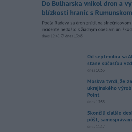
Do Bulharska vnikol dron a vy
blízkosti hraníc s Rumunsko
Podľa Radeva sa dron zrútil na slnečnicovom 
incidente nedošlo k žiadnym obetiam ani škod
aktualizované
dnes 12:45
,
dnes 13:45
Od septembra sa A
stane súčasťou vzd
dnes 10:53
Moskva tvrdí, že z
ukrajinského výrob
Point
dnes 13:55
Skončili ďalšie de
pôšt, samosprávam
dnes 11:17