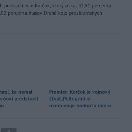
 postúpili Ivan Korčok, ktorý získal 42,51 percenta
37,02 percenta hlasov. Druhé kolo prezidentských
mrzí, že nemal
Premiér: Korčok je vojnový
rróovi predstaviť
štváč,Pellegrini si
iu
uvedomuje hodnotu mieru