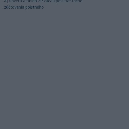
Aj Dôvera a Union ZP začali posielať ročné
zúčtovania poistného