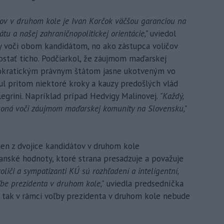
ov v druhom kole je Ivan Korčok väčšou garanciou na
u a našej zahraničnopolitickej orientácie,"
uviedol
 voči obom kandidátom, no ako zástupca voličov
stať ticho. Podčiarkol, že záujmom maďarskej
mokratickým právnym štátom jasne ukotveným vo
nul pritom niektoré kroky a kauzy predošlých vlád
legrini. Napríklad prípad Hedvigy Malinovej.
"Každý,
koná voči záujmom maďarskej komunity na Slovensku,"
den z dvojice kandidátov v druhom kole
anské hodnoty, ktoré strana presadzuje a považuje
liči a sympatizanti KÚ sú rozhľadení a inteligentní,
ľbe prezidenta v druhom kole,"
uviedla predsedníčka
a tak v rámci voľby prezidenta v druhom kole nebude