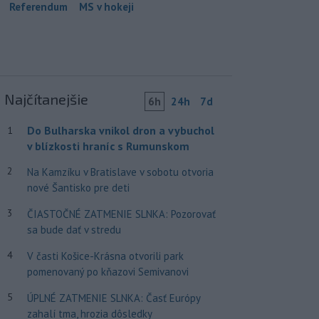
Referendum
MS v hokeji
Najčítanejšie
6h
24h
7d
Do Bulharska vnikol dron a vybuchol
1
v blízkosti hraníc s Rumunskom
2
Na Kamzíku v Bratislave v sobotu otvoria
nové Šantisko pre deti
3
ČIASTOČNÉ ZATMENIE SLNKA: Pozorovať
sa bude dať v stredu
4
V časti Košice-Krásna otvorili park
pomenovaný po kňazovi Semivanovi
5
ÚPLNÉ ZATMENIE SLNKA: Časť Európy
zahalí tma, hrozia dôsledky