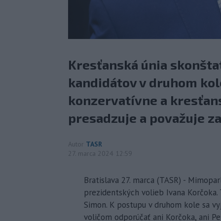
Kresťanská únia skonštat
kandidátov v druhom kol
konzervatívne a kresťan
presadzuje a považuje za
Autor
TASR
27. marca 2024 12:59
Bratislava 27. marca (TASR) - Mimop
prezidentských volieb Ivana Korčoka.
Simon. K postupu v druhom kole sa vyj
voličom odporúčať ani Korčoka, ani Pet