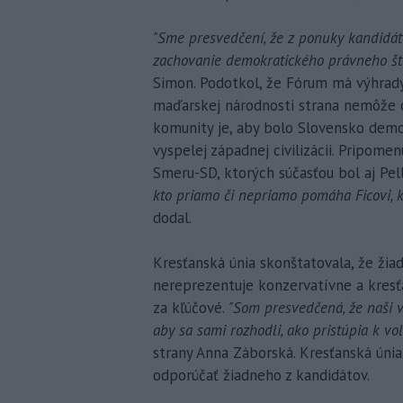
"Sme presvedčení, že z ponuky kandidát
zachovanie demokratického právneho štát
Simon. Podotkol, že Fórum má výhrady
maďarskej národnosti strana nemôže o
komunity je, aby bolo Slovensko de
vyspelej západnej civilizácii. Pripome
Smeru-SD, ktorých súčasťou bol aj Pel
kto priamo či nepriamo pomáha Ficovi, 
dodal.
Kresťanská únia skonštatovala, že žia
nereprezentuje konzervatívne a kresť
za kľúčové.
"Som presvedčená, že naši vo
aby sa sami rozhodli, ako pristúpia k vo
strany Anna Záborská. Kresťanská úni
odporúčať žiadneho z kandidátov.