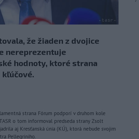
7
ovala, že žiaden z dvojice
e nereprezentuje
ské hodnoty, ktoré strana
 kľúčové.
arlamentná strana Fórum podporí v druhom kole
 TASR o tom informoval predseda strany Zsolt
adrila aj Kresťanská únia (KÚ), ktorá nebude svojim
ra Pellegriniho.