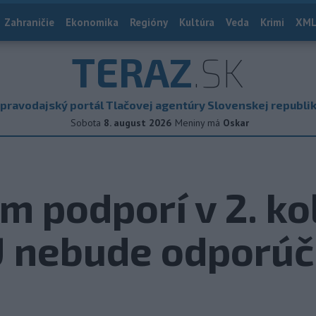
Zahraničie
Ekonomika
Regióny
Kultúra
Veda
Krimi
XML
TERAZ
.SK
pravodajský portál Tlačovej agentúry Slovenskej republi
Sobota
8. august 2026
Meniny má
Oskar
 podporí v 2. kol
Ú nebude odporúč