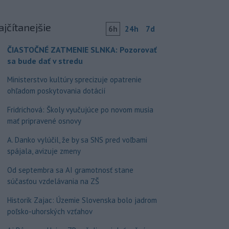
ajčítanejšie
6h
24h
7d
ČIASTOČNÉ ZATMENIE SLNKA: Pozorovať
sa bude dať v stredu
Ministerstvo kultúry sprecizuje opatrenie
ohľadom poskytovania dotácií
Fridrichová: Školy vyučujúce po novom musia
mať pripravené osnovy
A. Danko vylúčil, že by sa SNS pred voľbami
spájala, avizuje zmeny
Od septembra sa AI gramotnosť stane
súčasťou vzdelávania na ZŠ
Historik Zajac: Územie Slovenska bolo jadrom
poľsko-uhorských vzťahov