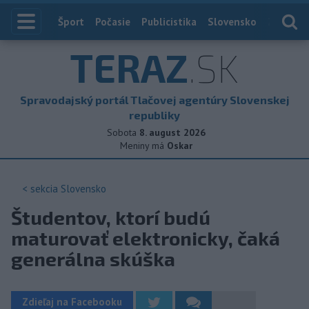
Index
Šport
Počasie
Publicistika
Slovensko
Zahranič
TERAZ
.SK
Spravodajský portál Tlačovej agentúry Slovenskej
republiky
Sobota
8. august 2026
Meniny má
Oskar
< sekcia
Slovensko
Študentov, ktorí budú
maturovať elektronicky, čaká
generálna skúška
Zdieľaj na Facebooku