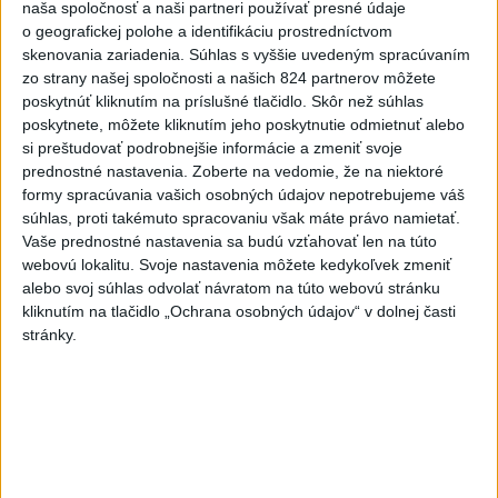
naša spoločnosť a naši partneri používať presné údaje
Práve teraz
o geografickej polohe a identifikáciu prostredníctvom
skenovania zariadenia. Súhlas s vyššie uvedeným spracúvaním
-
Úrady v tomto roku doposiaľ potvrdili 241 prípadov
09:09
zo strany našej spoločnosti a našich 824 partnerov môžete
nákazy
západonílskou horúčkou po celej Európe. Uvádza to
poskytnúť kliknutím na príslušné tlačidlo. Skôr než súhlas
týždenná správa, ktorú v piatok zverejnilo Európske centrum pre
poskytnete, môžete kliknutím jeho poskytnutie odmietnuť alebo
prevenciu a kontrolu chorôb (ECDC).241 prípadov nákazy
si preštudovať podrobnejšie informácie a zmeniť svoje
západonílskou
prednostné nastavenia.
Zoberte na vedomie, že na niektoré
formy spracúvania vašich osobných údajov nepotrebujeme váš
Viac
súhlas, proti takémuto spracovaniu však máte právo namietať.
Videá a prenosy TASR TV
Vaše prednostné nastavenia sa budú vzťahovať len na túto
webovú lokalitu. Svoje nastavenia môžete kedykoľvek zmeniť
Deväť Slovákov zabojuje na ME v Paríži
alebo svoj súhlas odvolať návratom na túto webovú stránku
o čo najlepšie výsledky
kliknutím na tlačidlo „Ochrana osobných údajov“ v dolnej časti
stránky.
Viac
Najčítanejšie
6h
24h
7d
ÚPLNÉ ZATMENIE SLNKA: Časť Európy
1