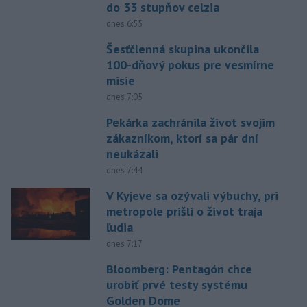
do 33 stupňov celzia
dnes 6:55
Šesťčlenná skupina ukončila
100-dňový pokus pre vesmírne
misie
dnes 7:05
Pekárka zachránila život svojim
zákazníkom, ktorí sa pár dní
neukázali
dnes 7:44
V Kyjeve sa ozývali výbuchy, pri
metropole prišli o život traja
ľudia
dnes 7:17
Bloomberg: Pentagón chce
urobiť prvé testy systému
Golden Dome