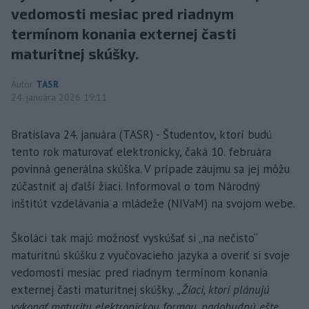
vedomosti mesiac pred riadnym
termínom konania externej časti
maturitnej skúšky.
Autor
TASR
24. januára 2026 19:11
Bratislava 24. januára (TASR) - Študentov, ktorí budú
tento rok maturovať elektronicky, čaká 10. februára
povinná generálna skúška. V prípade záujmu sa jej môžu
zúčastniť aj ďalší žiaci. Informoval o tom Národný
inštitút vzdelávania a mládeže (NIVaM) na svojom webe.
Školáci tak majú možnosť vyskúšať si „na nečisto“
maturitnú skúšku z vyučovacieho jazyka a overiť si svoje
vedomosti mesiac pred riadnym termínom konania
externej časti maturitnej skúšky.
„Žiaci, ktorí plánujú
vykonať maturitu elektronickou formou, nadobudnú ešte