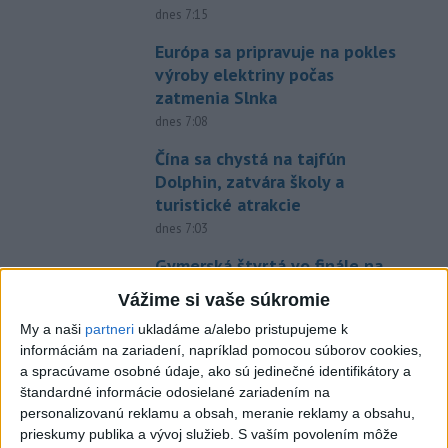
dnes 7:15
Európa sa pripravuje na pokles
výroby elektriny počas
zatmenia Slnka
dnes 7:08
Čína sa chystá na tajfún
Dolphin, zatvára školy a
turistické atrakcie
dnes 7:03
Gymerská štvrtá vo finále na
400 m: Nechcela som tomu
Vážime si vaše súkromie
veriť
My a naši
partneri
ukladáme a/alebo pristupujeme k
dnes 9:00
informáciám na zariadení, napríklad pomocou súborov cookies,
Slováci prehrali v semifinále s
a spracúvame osobné údaje, ako sú jedinečné identifikátory a
USA 2:5, o bronz proti Fínsku
štandardné informácie odosielané zariadením na
personalizovanú reklamu a obsah, meranie reklamy a obsahu,
dnes 7:21
prieskumy publika a vývoj služieb.
S vaším povolením môže