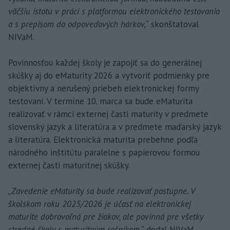
väčšiu istotu v práci s platformou elektronického testovania
a s prepisom do odpoveďových hárkov,“
skonštatoval
NIVaM.
Povinnosťou každej školy je zapojiť sa do generálnej
skúšky aj do eMaturity 2026 a vytvoriť podmienky pre
objektívny a nerušený priebeh elektronickej formy
testovaní. V termíne 10. marca sa bude eMaturita
realizovať v rámci externej časti maturity v predmete
slovenský jazyk a literatúra a v predmete maďarský jazyk
a literatúra. Elektronická maturita prebehne podľa
národného inštitútu paralelne s papierovou formou
externej časti maturitnej skúšky.
„Zavedenie eMaturity sa bude realizovať postupne. V
školskom roku 2025/2026 je účasť na elektronickej
maturite dobrovoľná pre žiakov, ale povinná pre všetky
stredné školy s maturitným ročníkom,“
dodal NIVaM.