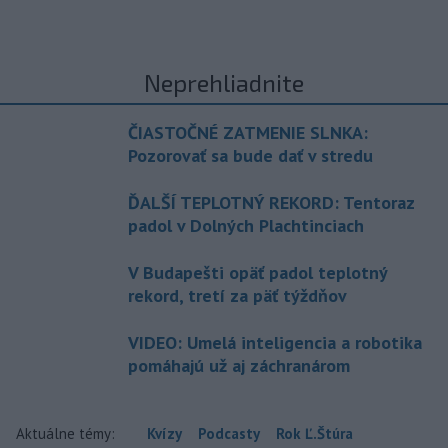
Neprehliadnite
ČIASTOČNÉ ZATMENIE SLNKA:
Pozorovať sa bude dať v stredu
ĎALŠÍ TEPLOTNÝ REKORD: Tentoraz
padol v Dolných Plachtinciach
V Budapešti opäť padol teplotný
rekord, tretí za päť týždňov
VIDEO: Umelá inteligencia a robotika
pomáhajú už aj záchranárom
Aktuálne témy:
Kvízy
Podcasty
Rok Ľ.Štúra