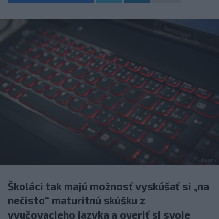
Školáci tak majú možnosť vyskúšať si „na
nečisto“ maturitnú skúšku z
vyučovacieho jazyka a overiť si svoje