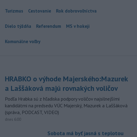
Turizmus
Cestovanie
Rok dobrovoľníctva
Dielo týždňa
Referendum
MS v hokeji
Komunálne voľby
HRABKO o výhode Majerského:Mazurek
a Laššáková majú rovnakých voličov
Podľa Hrabka sú z hľadiska podpory voličov najsilnejšími
kandidátmi na predsedu VÚC Majerský, Mazurek a Laššáková
(správa, PODCAST, VIDEO)
dnes 6:00
Sobota má byť jasná s teplotou