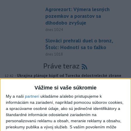
Agrorezort: Výmera lesných
pozemkov a porastov sa
dlhodobo zvyšuje
dnes 10:24
Slováci prehrali duel o bronz,
Štolc: Hodnotí sa to ťažko
dnes 10:18
Práve teraz
-
Ukrajina plánuje kúpiť od Turecka delostrelecké zbrane
12:42
americkej
výroby vrátane 70 rakiet ATACMS a 12 salvových
Vážime si vaše súkromie
raketových systémov M270, uviedol v sobotu ukrajinský web
Militarnyj.
My a naši
partneri
ukladáme a/alebo pristupujeme k
informáciám na zariadení, napríklad pomocou súborov cookies,
Viac
a spracúvame osobné údaje, ako sú jedinečné identifikátory a
Videá a prenosy TASR TV
štandardné informácie odosielané zariadením na
personalizovanú reklamu a obsah, meranie reklamy a obsahu,
Deväť Slovákov zabojuje na ME v Paríži
prieskumy publika a vývoj služieb.
S vaším povolením môže