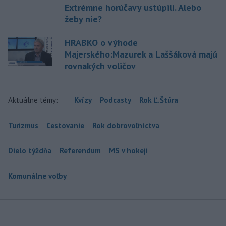
Extrémne horúčavy ustúpili. Alebo
žeby nie?
HRABKO o výhode
Majerského:Mazurek a Laššáková majú
rovnakých voličov
Aktuálne témy:
Kvízy
Podcasty
Rok Ľ.Štúra
Turizmus
Cestovanie
Rok dobrovoľníctva
Dielo týždňa
Referendum
MS v hokeji
Komunálne voľby