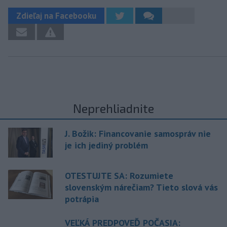
Zdieľaj na Facebooku
Neprehliadnite
J. Božik: Financovanie samospráv nie
je ich jediný problém
OTESTUJTE SA: Rozumiete
slovenským nárečiam? Tieto slová vás
potrápia
VEĽKÁ PREDPOVEĎ POČASIA: