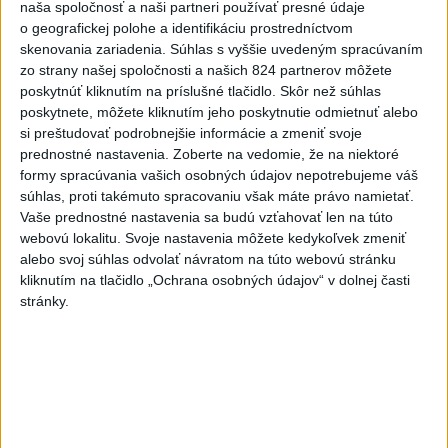
naša spoločnosť a naši partneri používať presné údaje
o čo najlepšie výsledky
o geografickej polohe a identifikáciu prostredníctvom
skenovania zariadenia. Súhlas s vyššie uvedeným spracúvaním
zo strany našej spoločnosti a našich 824 partnerov môžete
Viac
poskytnúť kliknutím na príslušné tlačidlo. Skôr než súhlas
Najčítanejšie
poskytnete, môžete kliknutím jeho poskytnutie odmietnuť alebo
si preštudovať podrobnejšie informácie a zmeniť svoje
6h
24h
7d
prednostné nastavenia.
Zoberte na vedomie, že na niektoré
formy spracúvania vašich osobných údajov nepotrebujeme váš
DRÁMA V PARLAMENTE: Poslankyňa
1
súhlas, proti takémuto spracovaniu však máte právo namietať.
Vaše prednostné nastavenia sa budú vzťahovať len na túto
hádzala do premiéra vajíčka
webovú lokalitu. Svoje nastavenia môžete kedykoľvek zmeniť
alebo svoj súhlas odvolať návratom na túto webovú stránku
2
Festival Lovestream 2026 pokračuje, druhý deň zakončil
kliknutím na tlačidlo „Ochrana osobných údajov“ v dolnej časti
Robbie Williams
stránky.
3
Skončili ďalšie desiatky menších pôšt, samosprávam sa
to nepáči
4
SMRŤ V HORÁCH: V Západných Tatrách zomrel 76-ročný
turista