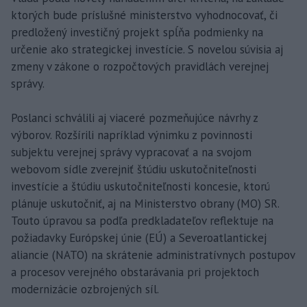
ktorých bude príslušné ministerstvo vyhodnocovať, či
predložený investičný projekt spĺňa podmienky na
určenie ako strategickej investície. S novelou súvisia aj
zmeny v zákone o rozpočtových pravidlách verejnej
správy.
Poslanci schválili aj viaceré pozmeňujúce návrhy z
výborov. Rozšírili napríklad výnimku z povinnosti
subjektu verejnej správy vypracovať a na svojom
webovom sídle zverejniť štúdiu uskutočniteľnosti
investície a štúdiu uskutočniteľnosti koncesie, ktorú
plánuje uskutočniť, aj na Ministerstvo obrany (MO) SR.
Touto úpravou sa podľa predkladateľov reflektuje na
požiadavky Európskej únie (EÚ) a Severoatlantickej
aliancie (NATO) na skrátenie administratívnych postupov
a procesov verejného obstarávania pri projektoch
modernizácie ozbrojených síl.