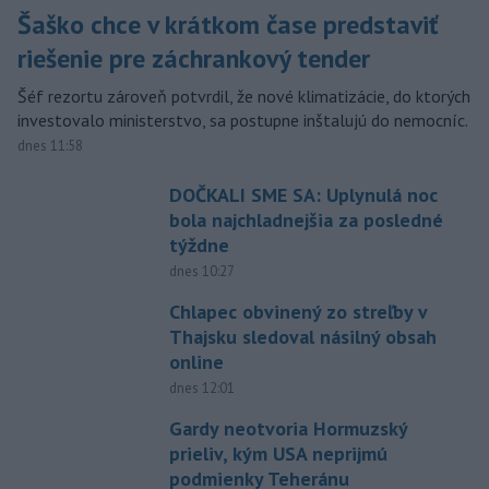
Šaško chce v krátkom čase predstaviť
riešenie pre záchrankový tender
Šéf rezortu zároveň potvrdil, že nové klimatizácie, do ktorých
investovalo ministerstvo, sa postupne inštalujú do nemocníc.
dnes 11:58
DOČKALI SME SA: Uplynulá noc
bola najchladnejšia za posledné
týždne
dnes 10:27
Chlapec obvinený zo streľby v
Thajsku sledoval násilný obsah
online
dnes 12:01
Gardy neotvoria Hormuzský
prieliv, kým USA neprijmú
podmienky Teheránu