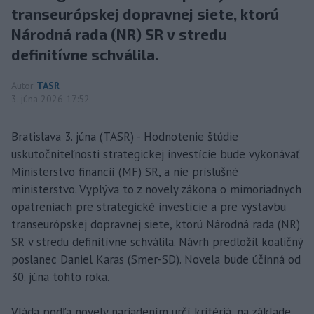
transeurópskej dopravnej siete, ktorú
Národná rada (NR) SR v stredu
definitívne schválila.
Autor
TASR
3. júna 2026 17:52
Bratislava 3. júna (TASR) - Hodnotenie štúdie
uskutočniteľnosti strategickej investície bude vykonávať
Ministerstvo financií (MF) SR, a nie príslušné
ministerstvo. Vyplýva to z novely zákona o mimoriadnych
opatreniach pre strategické investície a pre výstavbu
transeurópskej dopravnej siete, ktorú Národná rada (NR)
SR v stredu definitívne schválila. Návrh predložil koaličný
poslanec Daniel Karas (Smer-SD). Novela bude účinná od
30. júna tohto roka.
Vláda podľa novely nariadením určí kritériá, na základe