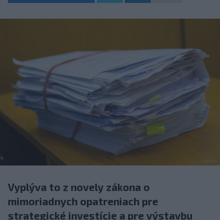
Vyplýva to z novely zákona o
mimoriadnych opatreniach pre
strategické investície a pre výstavbu