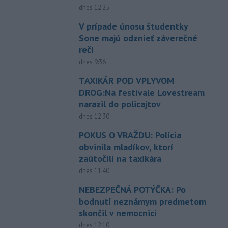
dnes 12:25
V prípade únosu študentky
Sone majú odznieť záverečné
reči
dnes 9:36
TAXIKÁR POD VPLYVOM
DROG:Na festivale Lovestream
narazil do policajtov
dnes 12:30
POKUS O VRAŽDU: Polícia
obvinila mladíkov, ktorí
zaútočili na taxikára
dnes 11:40
NEBEZPEČNÁ POTÝČKA: Po
bodnutí neznámym predmetom
skončil v nemocnici
dnes 12:10