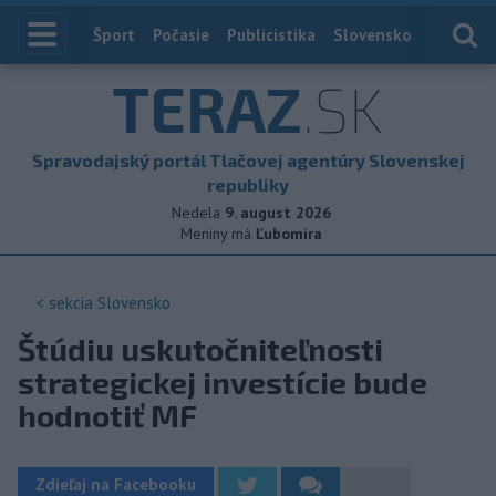
Index
Šport
Počasie
Publicistika
Slovensko
Zahranič
TERAZ
.SK
Spravodajský portál Tlačovej agentúry Slovenskej
republiky
Nedela
9. august 2026
Meniny má
Ľubomíra
< sekcia
Slovensko
Štúdiu uskutočniteľnosti
strategickej investície bude
hodnotiť MF
Zdieľaj na Facebooku