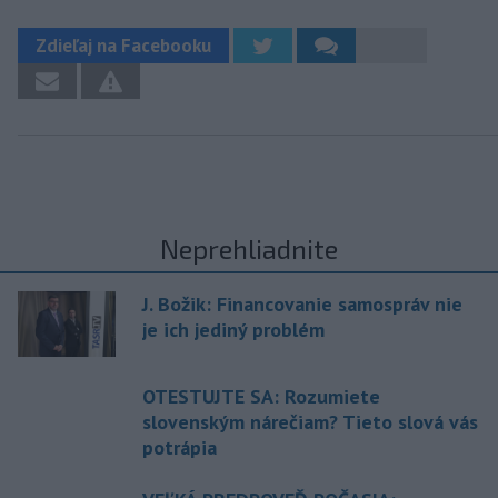
Zdieľaj na Facebooku
Neprehliadnite
J. Božik: Financovanie samospráv nie
je ich jediný problém
OTESTUJTE SA: Rozumiete
slovenským nárečiam? Tieto slová vás
potrápia