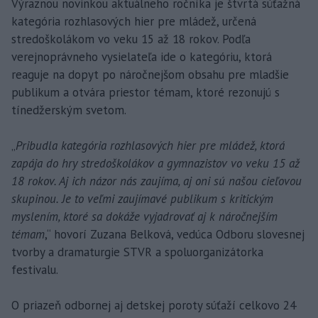
Výraznou novinkou aktuálneho ročníka je štvrtá súťažná
kategória rozhlasových hier pre mládež, určená
stredoškolákom vo veku 15 až 18 rokov. Podľa
verejnoprávneho vysielateľa ide o kategóriu, ktorá
reaguje na dopyt po náročnejšom obsahu pre mladšie
publikum a otvára priestor témam, ktoré rezonujú s
tínedžerským svetom.
„
Pribudla kategória rozhlasových hier pre mládež, ktorá
zapája do hry stredoškolákov a gymnazistov vo veku 15 až
18 rokov. Aj ich názor nás zaujíma, aj oni sú našou cieľovou
skupinou. Je to veľmi zaujímavé publikum s kritickým
myslením, ktoré sa dokáže vyjadrovať aj k náročnejším
témam
,“ hovorí Zuzana Belková, vedúca Odboru slovesnej
tvorby a dramaturgie STVR a spoluorganizátorka
festivalu.
O priazeň odbornej aj detskej poroty súťaží celkovo 24