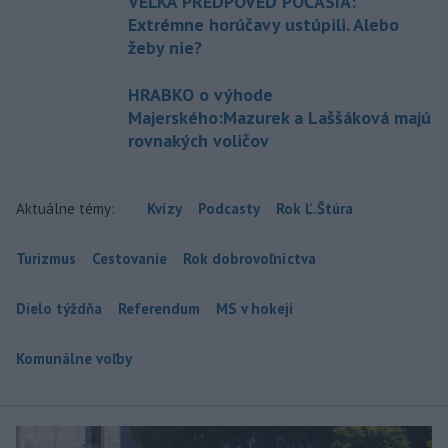
VEĽKÁ PREDPOVEĎ POČASIA:
Extrémne horúčavy ustúpili. Alebo
žeby nie?
HRABKO o výhode
Majerského:Mazurek a Laššáková majú
rovnakých voličov
Aktuálne témy:
Kvízy
Podcasty
Rok Ľ.Štúra
Turizmus
Cestovanie
Rok dobrovoľníctva
Dielo týždňa
Referendum
MS v hokeji
Komunálne voľby