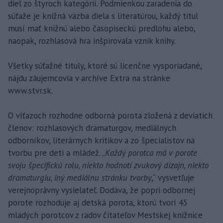
diel zo štyroch kategórií. Podmienkou zaradenia do
súťaže je knižná väzba diela s literatúrou, každý titul
musí mať knižnú alebo časopiseckú predlohu alebo,
naopak, rozhlasová hra inšpirovala vznik knihy.
Všetky súťažné tituly, ktoré sú licenčne vysporiadané,
nájdu záujemcovia v archíve Extra na stránke
www.stvr.sk.
O víťazoch rozhodne odborná porota zložená z deviatich
členov: rozhlasových dramaturgov, mediálnych
odborníkov, literárnych kritikov a zo špecialistov na
tvorbu pre deti a mládež. „
Každý porotca má v porote
svoju špecifickú rolu, niekto hodnotí zvukový dizajn, niekto
dramaturgiu, iný mediálnu stránku tvorby
,“ vysvetľuje
verejnoprávny vysielateľ. Dodáva, že popri odbornej
porote rozhoduje aj detská porota, ktorú tvorí 45
mladých porotcov z radov čitateľov Mestskej knižnice