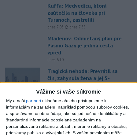
Kuffa: Medvedicu, ktorá
zaútočila na človeka pri
Turanoch, zastrelili
aktualizované
dnes 7:03
,
dnes 7:35
Mladenov: Odmietaný plán pre
Pásmo Gazy je jediná cesta
vpred
dnes 6:10
Tragická nehoda: Prevrátil sa
čln, zahynula žena a jej 5-
mesačná dcéra
Vážime si vaše súkromie
dnes 6:05
My a naši
partneri
ukladáme a/alebo pristupujeme k
Trump vymenoval Willa Scharfa
informáciám na zariadení, napríklad pomocou súborov cookies,
za nového právneho poradcu
a spracúvame osobné údaje, ako sú jedinečné identifikátory a
Bieleho domu
štandardné informácie odosielané zariadením na
dnes 6:14
personalizovanú reklamu a obsah, meranie reklamy a obsahu,
prieskumy publika a vývoj služieb.
S vaším povolením môže
Tajomníkom Najvyššej rady