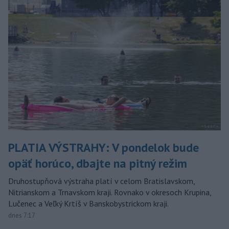
PLATIA VÝSTRAHY: V pondelok bude
opäť horúco, dbajte na pitný režim
Druhostupňová výstraha platí v celom Bratislavskom,
Nitrianskom a Trnavskom kraji. Rovnako v okresoch Krupina,
Lučenec a Veľký Krtíš v Banskobystrickom kraji.
dnes 7:17