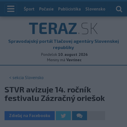
Index
Šport
Počasie
Publicistika
Slovensko
Zahranič
TERAZ
.SK
Spravodajský portál Tlačovej agentúry Slovenskej
republiky
Pondelok
10. august 2026
Meniny má
Vavrinec
< sekcia
Slovensko
STVR avizuje 14. ročník
festivalu Zázračný oriešok
Zdieľaj na Facebooku