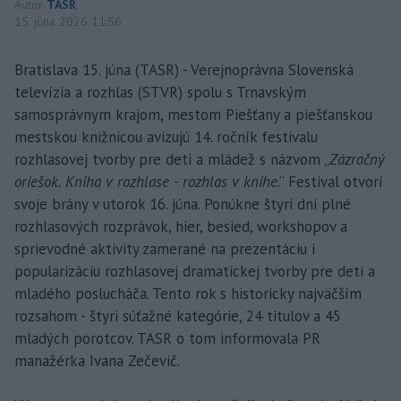
Autor
TASR
15. júna 2026 11:56
Bratislava 15. júna (TASR) - Verejnoprávna Slovenská
televízia a rozhlas (STVR) spolu s Trnavským
samosprávnym krajom, mestom Piešťany a piešťanskou
mestskou knižnicou avizujú 14. ročník festivalu
rozhlasovej tvorby pre deti a mládež s názvom „
Zázračný
oriešok. Kniha v rozhlase - rozhlas v knihe
.“ Festival otvorí
svoje brány v utorok 16. júna. Ponúkne štyri dni plné
rozhlasových rozprávok, hier, besied, workshopov a
sprievodné aktivity zamerané na prezentáciu i
popularizáciu rozhlasovej dramatickej tvorby pre deti a
mladého poslucháča. Tento rok s historicky najväčším
rozsahom - štyri súťažné kategórie, 24 titulov a 45
mladých porotcov. TASR o tom informovala PR
manažérka Ivana Zečevič.