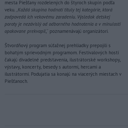
mesta Piešťany rozdelených do štyroch skupín podľa
veku. „
Každá skupina hodnotí tituly tej kategórie, ktorá
zodpovedá ich vekovému zaradeniu. Výsledok detskej
poroty je nezávislý od odborného hodnotenia a v minulosti
opakovane prekvapil
,“ poznamenávajú organizátori.
Štvordňový program súťažnej prehliadky prepojili s
bohatým sprievodným programom. Festivalových hostí
čakajú divadelné predstavenia, ilustrátorské workshopy,
výstavy, koncerty, besedy s autormi, hercami a
ilustrátormi. Podujatia sa konajú na viacerých miestach v
Piešťanoch.