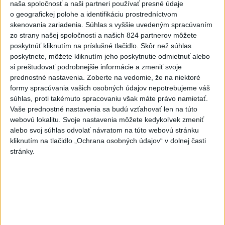
naša spoločnosť a naši partneri používať presné údaje
národnej bezpečnosti v Iráne je
o geografickej polohe a identifikáciu prostredníctvom
M. Rezáí
skenovania zariadenia. Súhlas s vyššie uvedeným spracúvaním
dnes 6:02
zo strany našej spoločnosti a našich 824 partnerov môžete
poskytnúť kliknutím na príslušné tlačidlo. Skôr než súhlas
Vlani prišlo o život na celom
poskytnete, môžete kliknutím jeho poskytnutie odmietnuť alebo
svete 350 humanitárnych
si preštudovať podrobnejšie informácie a zmeniť svoje
pracovníkov
prednostné nastavenia.
Zoberte na vedomie, že na niektoré
dnes 6:20
formy spracúvania vašich osobných údajov nepotrebujeme váš
súhlas, proti takémuto spracovaniu však máte právo namietať.
Pamätný deň obetí banských
Vaše prednostné nastavenia sa budú vzťahovať len na túto
nešťastí pripomína tragédiu v
webovú lokalitu. Svoje nastavenia môžete kedykoľvek zmeniť
Handlovej
alebo svoj súhlas odvolať návratom na túto webovú stránku
kliknutím na tlačidlo „Ochrana osobných údajov“ v dolnej časti
dnes 5:15
stránky.
C3S: Západná Európa mala
najteplejší jún a júl od začiatku
meraní
dnes 6:16
PREKVAPENIE POD DUBŇOM: