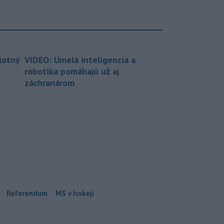
lotný
VIDEO: Umelá inteligencia a
robotika pomáhajú už aj
záchranárom
Referendum
MS v hokeji