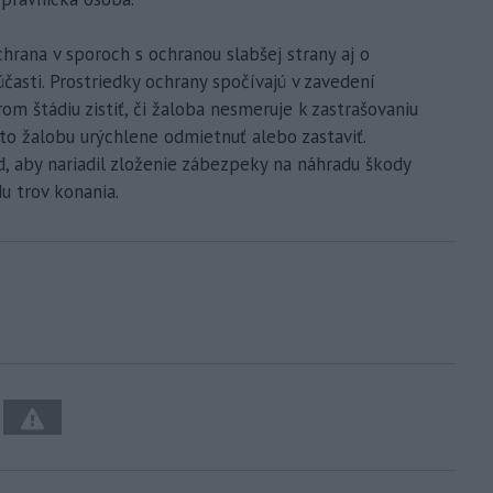
hrana v sporoch s ochranou slabšej strany aj o
časti. Prostriedky ochrany spočívajú v zavedení
m štádiu zistiť, či žaloba nesmeruje k zastrašovaniu
úto žalobu urýchlene odmietnuť alebo zastaviť.
d, aby nariadil zloženie zábezpeky na náhradu škody
u trov konania.