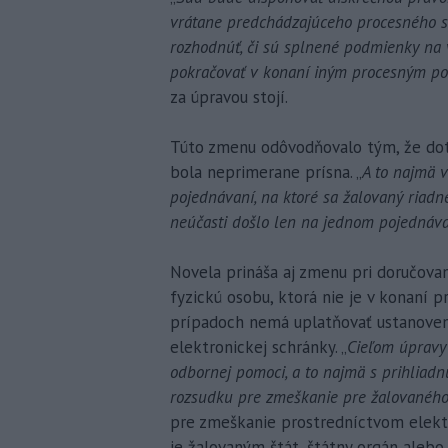
vrátane predchádzajúceho procesného s
rozhodnúť, či sú splnené podmienky na 
pokračovať v konaní iným procesným p
za úpravou stojí.
Túto zmenu odôvodňovalo tým, že dote
bola neprimerane prísna. „
A to najmä v
pojednávaní, na ktoré sa žalovaný riadne
neúčasti došlo len na jednom pojednáv
Novela prináša aj zmenu pri doručova
fyzickú osobu, ktorá nie je v konaní 
prípadoch nemá uplatňovať ustanoven
elektronickej schránky. „
Cieľom úpravy 
odbornej pomoci, a to najmä s prihliadn
rozsudku pre zmeškanie pre žalovaného
pre zmeškanie prostredníctvom elektr
je žalovaným štát, štátny orgán alebo