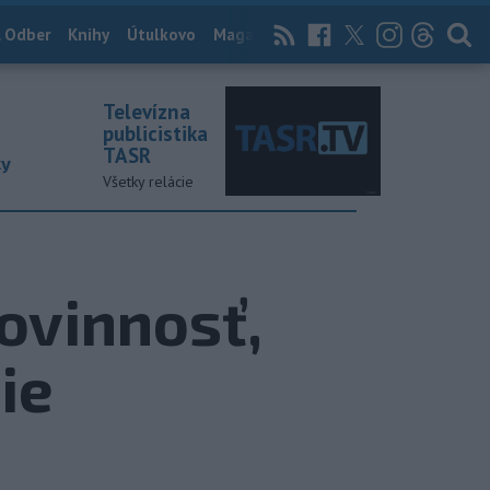
 Odber
Knihy
Útulkovo
Magazín
News Now
Archív
TASR
Televízna
publicistika
TASR
ky
Všetky relácie
ovinnosť,
ie