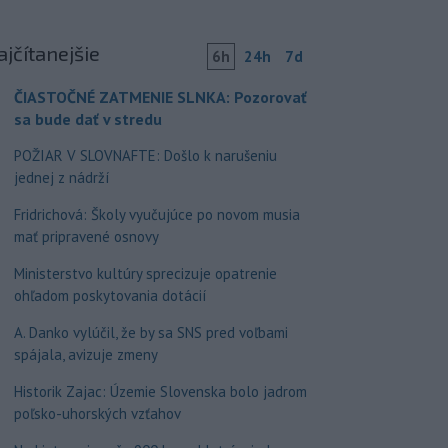
ajčítanejšie
6h
24h
7d
ČIASTOČNÉ ZATMENIE SLNKA: Pozorovať
sa bude dať v stredu
POŽIAR V SLOVNAFTE: Došlo k narušeniu
jednej z nádrží
Fridrichová: Školy vyučujúce po novom musia
mať pripravené osnovy
Ministerstvo kultúry sprecizuje opatrenie
ohľadom poskytovania dotácií
A. Danko vylúčil, že by sa SNS pred voľbami
spájala, avizuje zmeny
Historik Zajac: Územie Slovenska bolo jadrom
poľsko-uhorských vzťahov