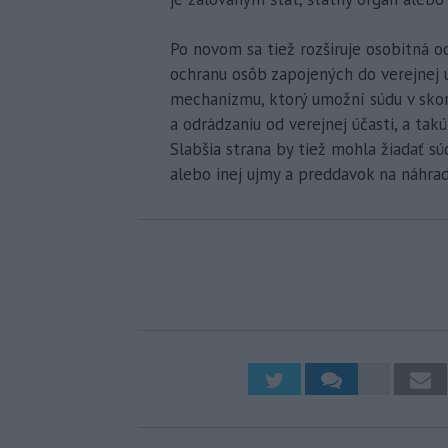
Po novom sa tiež rozširuje osobitná oc
ochranu osôb zapojených do verejnej ú
mechanizmu, ktorý umožní súdu v skoro
a odrádzaniu od verejnej účasti, a tak
Slabšia strana by tiež mohla žiadať sú
alebo inej ujmy a preddavok na náhrad