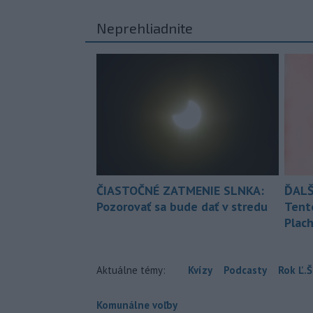
Neprehliadnite
ČIASTOČNÉ ZATMENIE SLNKA:
ĎALŠ
Pozorovať sa bude dať v stredu
Tent
Plach
Aktuálne témy:
Kvízy
Podcasty
Rok Ľ.Š
Komunálne voľby