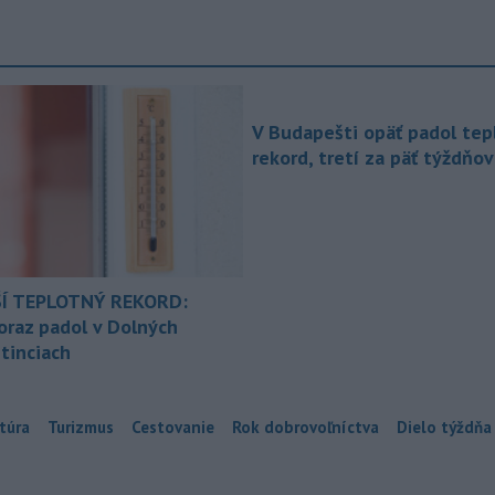
V Budapešti opäť padol tep
rekord, tretí za päť týždňov
Í TEPLOTNÝ REKORD:
oraz padol v Dolných
tinciach
túra
Turizmus
Cestovanie
Rok dobrovoľníctva
Dielo týždňa