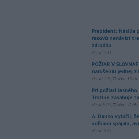
Prezident: Násilie
rasovú nenávisť tr
zárodku
včera 12:33
POŽIAR V SLOVNAFT
narušeniu jednej z 
aktualizovan
včera 14:20
,
včera 15:46
Pri požiari lesného
Trstíne zasahuje t
aktualizovan
včera 20:21
,
včera 21:05
A. Danko vylúčil, ž
voľbami spájala, a
včera 18:51