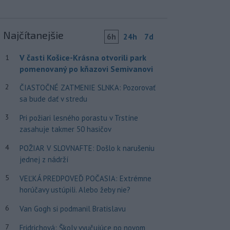
Najčítanejšie
6h
24h
7d
V časti Košice-Krásna otvorili park
1
pomenovaný po kňazovi Semivanovi
2
ČIASTOČNÉ ZATMENIE SLNKA: Pozorovať
sa bude dať v stredu
3
Pri požiari lesného porastu v Trstíne
zasahuje takmer 50 hasičov
4
POŽIAR V SLOVNAFTE: Došlo k narušeniu
jednej z nádrží
5
VEĽKÁ PREDPOVEĎ POČASIA: Extrémne
horúčavy ustúpili. Alebo žeby nie?
6
Van Gogh si podmanil Bratislavu
7
Fridrichová: Školy vyučujúce po novom