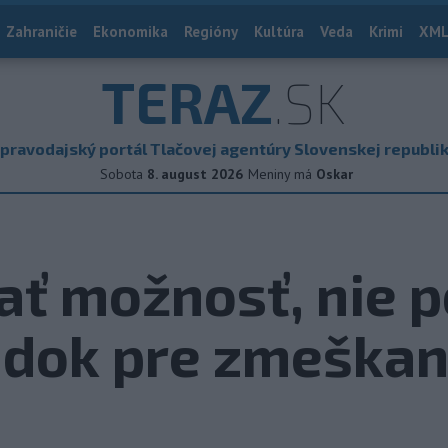
Zahraničie
Ekonomika
Regióny
Kultúra
Veda
Krimi
XML
TERAZ
.SK
pravodajský portál Tlačovej agentúry Slovenskej republi
Sobota
8. august 2026
Meniny má
Oskar
ť možnosť, nie p
udok pre zmeškan