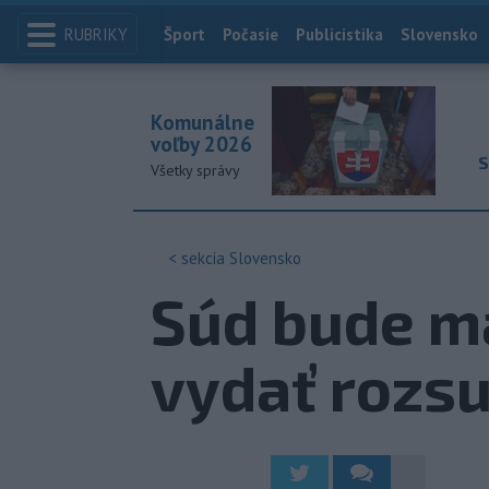
RUBRIKY
Index
Šport
Počasie
Publicistika
Slovensko
Komunálne
voľby 2026
S
Všetky správy
< sekcia
Slovensko
Súd bude ma
vydať rozs