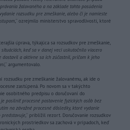
právania žalovaného a na základe tohto posúdenia
vydanie rozsudku pre zmeškanie, alebo či je namieste
ostupom
,“ ozrejmilo ministerstvo spravodlivosti, ktoré
rajšia úprava, týkajúca sa rozsudkov pre zmeškanie,
 situáciách, keď sa v danej veci uskutočnilo viacero
 dostavil a aktívne sa ich zúčastnil, pričom k jeho
aní
,“ argumentovalo.
ní rozsudku pre zmeškanie žalovanému, ak ide o
procesne zastúpená. Po novom sa v takýchto
ie osobitného predpisu o doručovaní do
je posilniť procesné postavenie fyzických osôb bez
utím na závažné procesné dôsledky, ktoré vydanie
 predstavuje
,“ priblížil rezort. Doručovanie rozsudkov
onických prostriedkov sa zachová v prípadoch, keď
 právnická osoba.