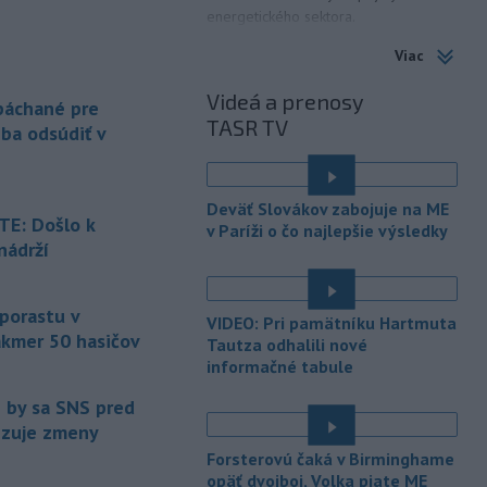
energetického sektora.
Viac
-
Slovenská polícia prispela k
16:08
objasneniu prípadu prevádzačstva,
Videá a prenosy
ktorý sa podarilo ukončiť
 páchané pre
TASR TV
právoplatným odsúdením páchateľa v
eba odsúdiť v
Maďarsku.
-
Piatkový požiar v
15:21
Deväť Slovákov zabojuje na ME
bratislavskej rafinérii Slovnaft je
E: Došlo k
v Paríži o čo najlepšie výsledky
pod kontrolou.
Príčina jeho vzniku
nádrží
bude predmetom vyšetrovania. Pre
é
TASR to potvrdil hovorca rafinérie
Anton Molnár.
 porastu v
VIDEO: Pri pamätníku Hartmuta
akmer 50 hasičov
-
Ministerstvo kultúry (MK) SR
Tautza odhalili nové
15:17
upraví verziu opatrenia o
informačné tabule
é
podrobnostiach poskytovania dotácií v
e by sa SNS pred
pôsobnosti rezortu.
vizuje zmeny
-
V bratislavskej rafinérii
14:17
Forsterovú čaká v Birminghame
Slovnaft horí uskladnený ropný
opäť dvojboj, Volka piate ME