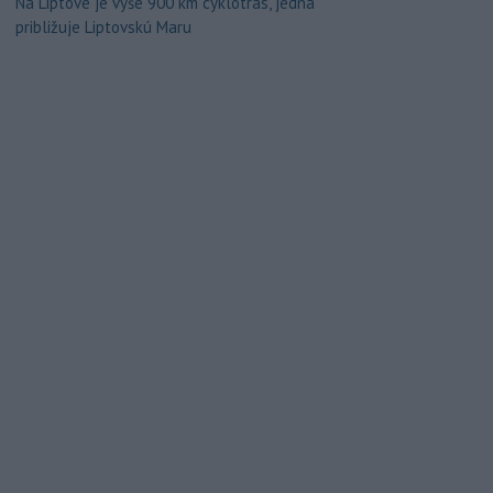
Na Liptove je vyše 900 km cyklotrás, jedna
približuje Liptovskú Maru