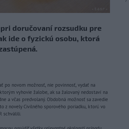
7
 pri doručovaní rozsudku pre
 ide o fyzickú osobu, ktorá
 zastúpená.
mať po novom možnosť, nie povinnosť, vydať na
ktorým vyhovie žalobe, ak sa žalovaný nedostaví na
adne a včas predvolaný. Obdobná možnosť sa zavedie
 to z novely Civilného sporového poriadku, ktorú vo
 schválili.
mocou posúdiť všetky relevantné okolnosti prípadu