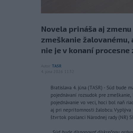
Novela prináša aj zmenu
zmeškanie žalovanému, ak
nie je v konaní procesne
Autor
TASR
4. júna 2026 11:32
Bratislava 4. júna (TASR) - Súd bude 
pojednávaní rozsudok pre zmeškanie, 
pojednávanie vo veci, hoci bol naň ri
aj pri neprítomnosti žalobcu. Vyplýva
štvrtok poslanci Národnej rady (NR) SR
„
Súd bude disponovať diskrečnou právo