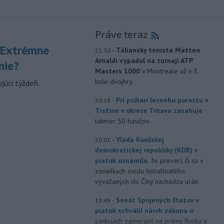
Práve teraz
 Extrémne
-
Taliansky tenista Matteo
21:30
Arnaldi vypadol na turnaji ATP
nie?
Masters 1000
v Montreale už v 3.
kole dvojhry.
júci týždeň.
-
Pri požiari lesného porastu v
20:18
Trstíne v okrese Trnava zasahuje
takmer 50 hasičov.
-
Vláda Konžskej
20:01
demokratickej republiky (KDR) v
piatok oznámila,
že preverí, či sa v
zásielkach oxidu kobaltnatého
vyvážaných do Číny nachádza urán.
-
Senát Spojených štátov v
19:49
piatok schválil návrh zákona o
sankciách zameraný na príjmy Ruska z