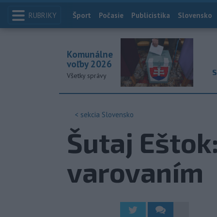
RUBRIKY
Index
Šport
Počasie
Publicistika
Slovensko
Komunálne
voľby 2026
S
Všetky správy
< sekcia
Slovensko
Šutaj Eštok
varovaním