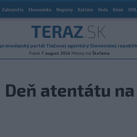
Zahraničie
Ekonomika
Regióny
Kultúra
Veda
Krimi
XML
TERAZ
.SK
pravodajský portál Tlačovej agentúry Slovenskej republi
Piatok
7. august 2026
Meniny má
Štefánia
: Deň atentátu na