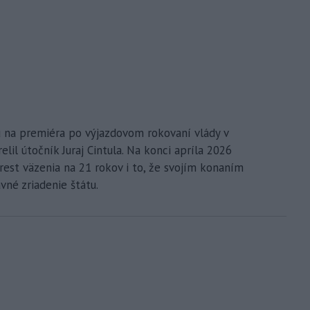
u na premiéra po výjazdovom rokovaní vlády v
lil útočník Juraj Cintula. Na konci apríla 2026
trest väzenia na 21 rokov i to, že svojím konaním
vné zriadenie štátu.