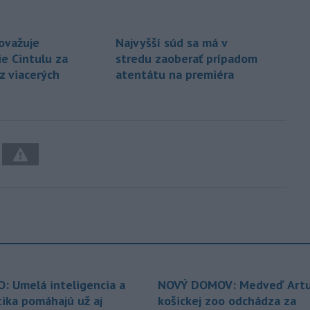
považuje
Najvyšší súd sa má v
e Cintulu za
stredu zaoberať prípadom
z viacerých
atentátu na premiéra
O: Umelá inteligencia a
NOVÝ DOMOV: Medveď Artu
tika pomáhajú už aj
košickej zoo odchádza za