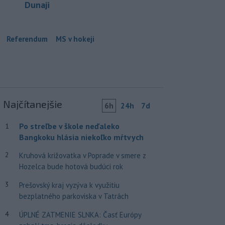
Dunaji
Referendum
MS v hokeji
Najčítanejšie
6h
24h
7d
Po streľbe v škole neďaleko
1
Bangkoku hlásia niekoľko mŕtvych
2
Kruhová križovatka v Poprade v smere z
Hozelca bude hotová budúci rok
3
Prešovský kraj vyzýva k využitiu
bezplatného parkoviska v Tatrách
4
ÚPLNÉ ZATMENIE SLNKA: Časť Európy