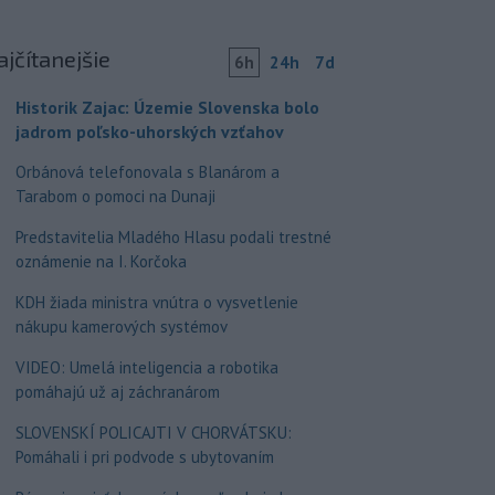
ajčítanejšie
6h
24h
7d
Historik Zajac: Územie Slovenska bolo
jadrom poľsko-uhorských vzťahov
Orbánová telefonovala s Blanárom a
Tarabom o pomoci na Dunaji
Predstavitelia Mladého Hlasu podali trestné
oznámenie na I. Korčoka
KDH žiada ministra vnútra o vysvetlenie
nákupu kamerových systémov
VIDEO: Umelá inteligencia a robotika
pomáhajú už aj záchranárom
SLOVENSKÍ POLICAJTI V CHORVÁTSKU:
Pomáhali i pri podvode s ubytovaním