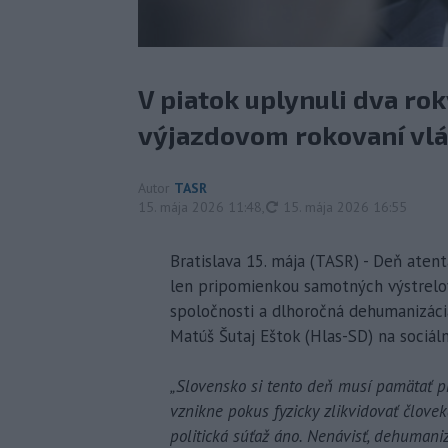
V piatok uplynuli dva ro
výjazdovom rokovaní vlá
Autor
TASR
aktualizované
15. mája 2026 11:48
,
15. mája 2026 16:55
Bratislava 15. mája (TASR) - Deň aten
len pripomienkou samotných výstrelov.
spoločnosti a dlhoročná dehumanizácia
Matúš Šutaj Eštok (Hlas-SD) na sociáln
„Slovensko si tento deň musí pamätať pre
vznikne pokus fyzicky zlikvidovať človek
politická súťaž áno. Nenávisť, dehumanizá