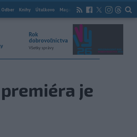
 Odber
Knihy
Útulkovo
Magazín
News Now
Archív
TASR
Rok
dobrovoľníctva
ky
Všetky správy
 premiéra je