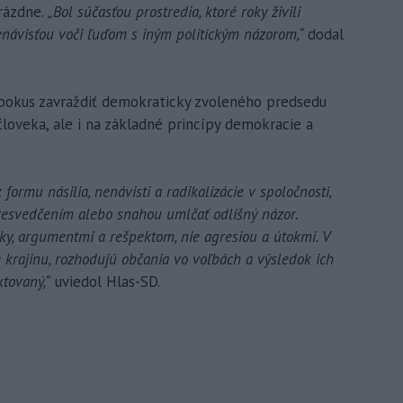
rázdne.
„Bol súčasťou prostredia, ktoré roky živili
 nenávisťou voči ľuďom s iným politickým názorom,“
dodal
 pokus zavraždiť demokraticky zvoleného predsedu
človeka, ale i na základné princípy demokracie a
rmu násilia, nenávisti a radikalizácie v spoločnosti,
resvedčením alebo snahou umlčať odlišný názor.
cky, argumentmi a rešpektom, nie agresiou a útokmi. V
 krajinu, rozhodujú občania vo voľbách a výsledok ich
tovaný,“
uviedol Hlas-SD.