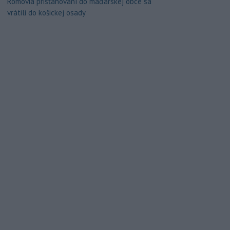
Rómovia prisťahovaní do maďarskej obce sa
vrátili do košickej osady