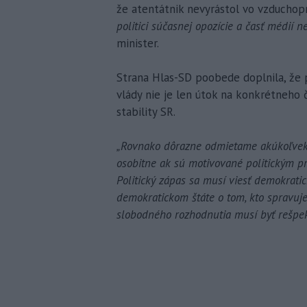
že atentátnik nevyrástol vo vzduchop
politici súčasnej opozície a časť médií
minister.
Strana Hlas-SD poobede doplnila, že
vlády nie je len útok na konkrétneho 
stability SR.
„Rovnako dôrazne odmietame akúkoľvek fo
osobitne ak sú motivované politickým p
Politický zápas sa musí viesť demokrati
demokratickom štáte o tom, kto spravuje
slobodného rozhodnutia musí byť rešpek