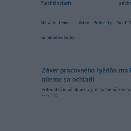
Plachtinciach
zách
Aktuálne témy:
Kvízy
Podcasty
Rok Ľ.Š
Komunálne voľby
Záver pracovného týždňa má b
mierne sa ochladí
Polooblačno až oblačno, prechodne až zamra
dnes 5:35