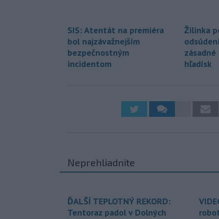
SIS: Atentát na premiéra
Žilinka 
bol najzávažnejším
odsúdeni
bezpečnostným
zásadné 
incidentom
hľadísk
Neprehliadnite
ĎALŠÍ TEPLOTNÝ REKORD:
VIDE
Tentoraz padol v Dolných
robo