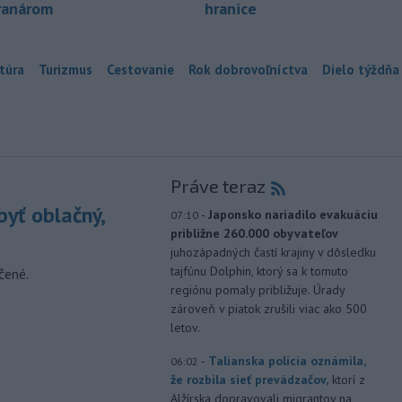
ranárom
hranice
túra
Turizmus
Cestovanie
Rok dobrovoľníctva
Dielo týždňa
Práve teraz
yť oblačný,
-
Japonsko nariadilo evakuáciu
07:10
približne 260.000 obyvateľov
juhozápadných častí krajiny v dôsledku
tajfúnu Dolphin, ktorý sa k tomuto
čené.
regiónu pomaly približuje. Úrady
zároveň v piatok zrušili viac ako 500
letov.
-
Talianska polícia oznámila,
06:02
že rozbila sieť prevádzačov,
ktorí z
Alžírska dopravovali migrantov na