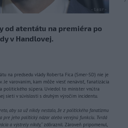
7
ky od atentátu na premiéra po
dy v Handlovej.
tátu na predsedu vlády Roberta Fica (Smer-SD) nie je
 Je varovaním, kam môže viesť nenávisť, fanatizácia
 politického súpera. Uviedol to minister vnútra
ej sieti v súvislosti s druhým výročím incidentu.
to, aby sa už nikdy nestalo, že z politického fanatizmu
a pre jeho politický názor alebo verejnú funkciu. Tvrdá
cia a výstrely nikdy,“
zdôraznil. Zároveň pripomenul,