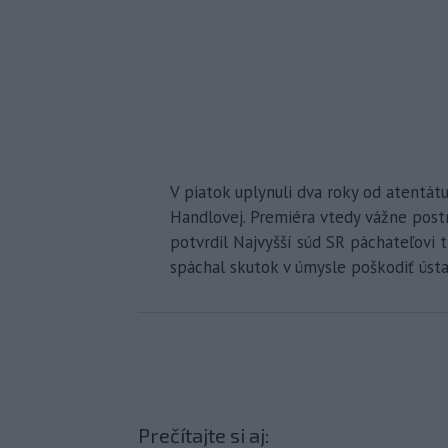
V piatok uplynuli dva roky od atentát
Handlovej. Premiéra vtedy vážne postre
potvrdil Najvyšší súd SR páchateľovi 
spáchal skutok v úmysle poškodiť ústa
Prečítajte si aj: