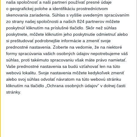
naša spoločnosť a naši partneri používať presné údaje
Horúčavy vystriedajú búrky: Výstrahy
1
o geografickej polohe a identifikáciu prostredníctvom
skenovania zariadenia. Súhlas s vyššie uvedeným spracúvaním
vydali vo viacerých okresoch
zo strany našej spoločnosti a našich 824 partnerov môžete
poskytnúť kliknutím na príslušné tlačidlo. Skôr než súhlas
2
POŽIAR V SLOVNAFTE: Došlo k narušeniu jednej z nádrží
poskytnete, môžete kliknutím jeho poskytnutie odmietnuť alebo
3
si preštudovať podrobnejšie informácie a zmeniť svoje
POŽIAR PRI BRATISLAVE: Plamene pohltili skládku
prednostné nastavenia.
Zoberte na vedomie, že na niektoré
odpadu
formy spracúvania vašich osobných údajov nepotrebujeme váš
4
súhlas, proti takémuto spracovaniu však máte právo namietať.
ČIASTOČNÉ ZATMENIE SLNKA: Pozorovať sa bude dať v
Vaše prednostné nastavenia sa budú vzťahovať len na túto
stredu
webovú lokalitu. Svoje nastavenia môžete kedykoľvek zmeniť
5
alebo svoj súhlas odvolať návratom na túto webovú stránku
ÚPLNÉ ZATMENIE SLNKA: Časť Európy zahalí tma,
kliknutím na tlačidlo „Ochrana osobných údajov“ v dolnej časti
hrozia dôsledky
stránky.
6
Kruhová križovatka v Poprade v smere z Hozelca bude
hotová budúci rok
7
TRAGÉDIA NA DUNAJI: Muž sa išiel okúpať, z vody viac
nevyšiel