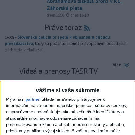
Abrahamová získala bronz v K1,
Záhorská piata
aktualizované
dnes 16:08
,
dnes 16:10
Práve teraz
-
Slovenská polícia prispela k objasneniu prípadu
16:08
prevádzačstva,
ktorý sa podarilo ukončiť právoplatným odsúdením
páchateľa v Maďarsku.
Viac
Videá a prenosy TASR TV
Deväť Slovákov zabojuje na ME v Paríži
Vážime si vaše súkromie
o čo najlepšie výsledky
My a naši
partneri
ukladáme a/alebo pristupujeme k
informáciám na zariadení, napríklad pomocou súborov cookies,
Viac
a spracúvame osobné údaje, ako sú jedinečné identifikátory a
Najčítanejšie
štandardné informácie odosielané zariadením na
personalizovanú reklamu a obsah, meranie reklamy a obsahu,
6h
24h
7d
prieskumy publika a vývoj služieb.
S vaším povolením môže