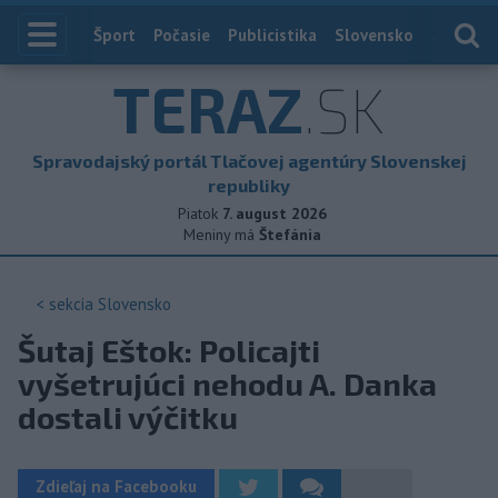
Index
Šport
Počasie
Publicistika
Slovensko
Zahranič
TERAZ
.SK
Spravodajský portál Tlačovej agentúry Slovenskej
republiky
Piatok
7. august 2026
Meniny má
Štefánia
< sekcia
Slovensko
Šutaj Eštok: Policajti
vyšetrujúci nehodu A. Danka
dostali výčitku
Zdieľaj na Facebooku