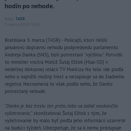
hodín po nehode.
Autor
TASR
3. marca 2024 14:22
Bratislava 3. marca (TASR) - Policajti, ktorí riešili
januárovú dopravnú nehodu podpredsedu parlamentu
Andreja Danka (SNS), boli potrestaní "
výčitkou
". Potvrdil
to minister vnútra Matúš Šutaj Eštok (Hlas-SD) v
nedeľnej diskusnej relácii TV Markíza Na telo. Ide podľa
neho o najnižší možný trest a nezapisuje sa do žiadneho
registra. Neznamená to však podľa neho, že Danko
potrestaný nebude.
"Danko je bez trestu len preto, lebo sa zatiaľ neukončilo
vyšetrovanie,
" skonštatoval Šutaj Eštok s tým, že
vyšetrovanie by malo byť podľa jeho informácií uzavreté
na budúci týždeň. Ubezpečuje, že sa k nemu pristupuje