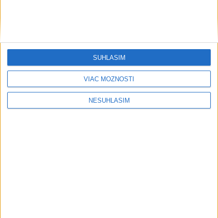
....
SÚHLASÍM
VIAC MOŽNOSTÍ
NESÚHLASÍM
....