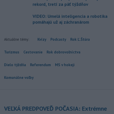
rekord, tretí za päť týždňov
VIDEO: Umelá inteligencia a robotika
pomáhajú už aj záchranárom
Aktuálne témy:
Kvízy
Podcasty
Rok Ľ.Štúra
Turizmus
Cestovanie
Rok dobrovoľníctva
Dielo týždňa
Referendum
MS v hokeji
Komunálne voľby
VEĽKÁ PREDPOVEĎ POČASIA: Extrémne