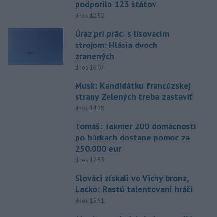
podporilo 123 štátov
dnes 12:52
Úraz pri práci s lisovacím
strojom: Hlásia dvoch
zranených
dnes 16:07
Musk: Kandidátku francúzskej
strany Zelených treba zastaviť
dnes 14:28
Tomáš: Takmer 200 domácností
po búrkach dostane pomoc za
250.000 eur
dnes 12:53
Slováci získali vo Vichy bronz,
Lacko: Rastú talentovaní hráči
dnes 15:51