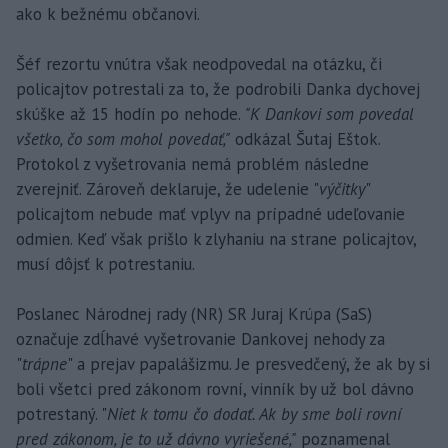
ako k bežnému občanovi.
Šéf rezortu vnútra však neodpovedal na otázku, či
policajtov potrestali za to, že podrobili Danka dychovej
skúške až 15 hodín po nehode.
"K Dankovi som povedal
všetko, čo som mohol povedať,"
odkázal Šutaj Eštok.
Protokol z vyšetrovania nemá problém následne
zverejniť. Zároveň deklaruje, že udelenie "
výčitky
"
policajtom nebude mať vplyv na prípadné udeľovanie
odmien. Keď však prišlo k zlyhaniu na strane policajtov,
musí dôjsť k potrestaniu.
Poslanec Národnej rady (NR) SR Juraj Krúpa (SaS)
označuje zdĺhavé vyšetrovanie Dankovej nehody za
"
trápne
" a prejav papalášizmu. Je presvedčený, že ak by si
boli všetci pred zákonom rovní, vinník by už bol dávno
potrestaný. "
Niet k tomu čo dodať. Ak by sme boli rovní
pred zákonom, je to už dávno vyriešené,"
poznamenal