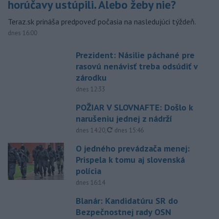
horúčavy ustúpili. Alebo žeby nie?
Teraz.sk prináša predpoveď počasia na nasledujúci týždeň.
dnes 16:00
Prezident: Násilie páchané pre
rasovú nenávisť treba odsúdiť v
zárodku
dnes 12:33
POŽIAR V SLOVNAFTE: Došlo k
narušeniu jednej z nádrží
aktualizované
dnes 14:20
,
dnes 15:46
O jedného prevádzača menej:
Prispela k tomu aj slovenská
polícia
dnes 16:14
Blanár: Kandidatúru SR do
Bezpečnostnej rady OSN