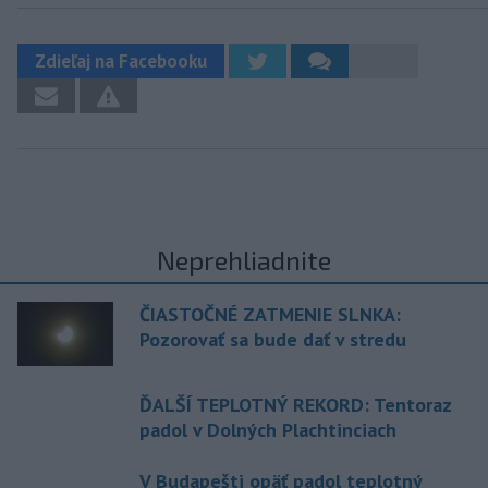
Zdieľaj na Facebooku
Neprehliadnite
ČIASTOČNÉ ZATMENIE SLNKA:
Pozorovať sa bude dať v stredu
ĎALŠÍ TEPLOTNÝ REKORD: Tentoraz
padol v Dolných Plachtinciach
V Budapešti opäť padol teplotný