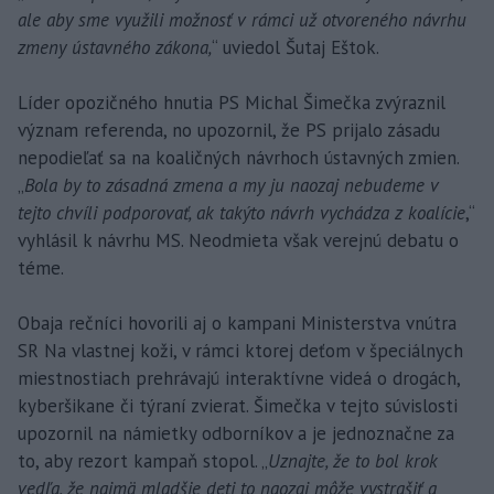
ale aby sme využili možnosť v rámci už otvoreného návrhu
zmeny ústavného zákona,
“ uviedol Šutaj Eštok.
Líder opozičného hnutia PS Michal Šimečka zvýraznil
význam referenda, no upozornil, že PS prijalo zásadu
nepodieľať sa na koaličných návrhoch ústavných zmien.
„
Bola by to zásadná zmena a my ju naozaj nebudeme v
tejto chvíli podporovať, ak takýto návrh vychádza z koalície
,“
vyhlásil k návrhu MS. Neodmieta však verejnú debatu o
téme.
Obaja rečníci hovorili aj o kampani Ministerstva vnútra
SR Na vlastnej koži, v rámci ktorej deťom v špeciálnych
miestnostiach prehrávajú interaktívne videá o drogách,
kyberšikane či týraní zvierat. Šimečka v tejto súvislosti
upozornil na námietky odborníkov a je jednoznačne za
to, aby rezort kampaň stopol. „
Uznajte, že to bol krok
vedľa, že najmä mladšie deti to naozaj môže vystrašiť a