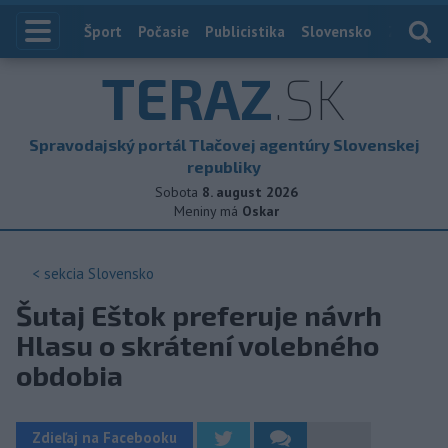
Index
Šport
Počasie
Publicistika
Slovensko
Zahranič
TERAZ
.SK
Spravodajský portál Tlačovej agentúry Slovenskej
republiky
Sobota
8. august 2026
Meniny má
Oskar
< sekcia
Slovensko
Šutaj Eštok preferuje návrh
Hlasu o skrátení volebného
obdobia
Zdieľaj na Facebooku