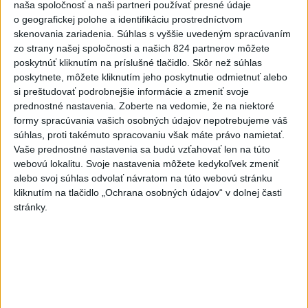
naša spoločnosť a naši partneri používať presné údaje
Senát schválil Todda Blanchea
o geografickej polohe a identifikáciu prostredníctvom
do funkcie ministra
skenovania zariadenia. Súhlas s vyššie uvedeným spracúvaním
spravodlivosti
zo strany našej spoločnosti a našich 824 partnerov môžete
poskytnúť kliknutím na príslušné tlačidlo. Skôr než súhlas
dnes 10:49
poskytnete, môžete kliknutím jeho poskytnutie odmietnuť alebo
Firmám chýbajú kvalifikovaní
si preštudovať podrobnejšie informácie a zmeniť svoje
ľudia, pomôcť môže
prednostné nastavenia.
Zoberte na vedomie, že na niektoré
rekvalifikácia
formy spracúvania vašich osobných údajov nepotrebujeme váš
súhlas, proti takémuto spracovaniu však máte právo namietať.
dnes 9:42
Vaše prednostné nastavenia sa budú vzťahovať len na túto
INTOXIKOVALA SA OSOBA:
webovú lokalitu. Svoje nastavenia môžete kedykoľvek zmeniť
Požiar v Braväcove zasiahol 10
alebo svoj súhlas odvolať návratom na túto webovú stránku
kliknutím na tlačidlo „Ochrana osobných údajov“ v dolnej časti
stavieb
stránky.
dnes 10:13
Na západe sú miestami vydané
výstrahy prvého stupňa pred
horúčavami
dnes 11:21