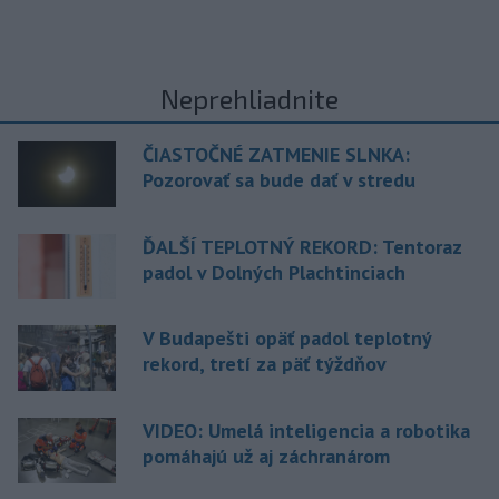
Neprehliadnite
ČIASTOČNÉ ZATMENIE SLNKA:
Pozorovať sa bude dať v stredu
ĎALŠÍ TEPLOTNÝ REKORD: Tentoraz
padol v Dolných Plachtinciach
V Budapešti opäť padol teplotný
rekord, tretí za päť týždňov
VIDEO: Umelá inteligencia a robotika
pomáhajú už aj záchranárom