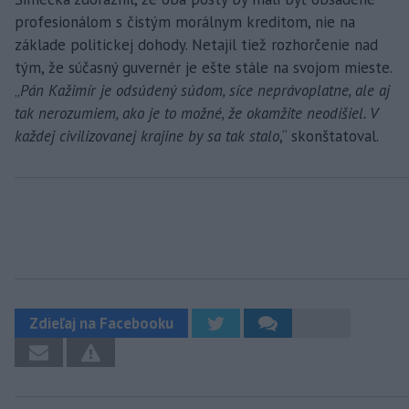
profesionálom s čistým morálnym kreditom, nie na
základe politickej dohody. Netajil tiež rozhorčenie nad
tým, že súčasný guvernér je ešte stále na svojom mieste.
„
Pán Kažimír je odsúdený súdom, síce neprávoplatne, ale aj
tak nerozumiem, ako je to možné, že okamžite neodišiel. V
každej civilizovanej krajine by sa tak stalo
,“ skonštatoval.
Zdieľaj na Facebooku