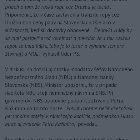
príbeh o tom, že ruská ropa cez Družbu je lacná
“.
Pripomenul, že v čase zastavenia tranzitu ropy cez
Družbu boli ceny palív na Slovensku nižšie ako v
súčasnosti, keď sú dodávky obnovené. „
Členovia vlády by
sa mali postaviť pred verejnosť a povedať, že s tou ruskou
ropou to bola bájka, lebo je to lacné a výhodné len pre
Slovnaft a MOL
,“ vyhlásil líder PS.
V diskusii sa dotkli aj otázky mandátov šéfov Národného
bezpečnostného úradu (NBÚ) a Národnej banky
Slovenska (NBS). Minister upozornil, že v prípade
riaditeľa NBÚ stojí nominačný návrh na SNS. Pri
guvernérovi NBS opätovne podporil zotrvanie Petra
Kažimíra na tomto poste. „
Pokiaľ chceme riešiť akékoľvek
personálne otázky v rámci tejto koalície, podmienkou Hlasu
bude aj zvolenie Petra Kažimíra
,“ povedal.
Šimečka zdôraznil, že oba posty by mali byť obsadené