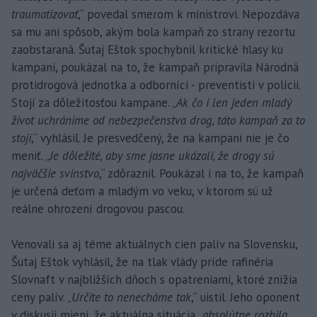
traumatizovať
,“ povedal smerom k ministrovi. Nepozdáva
sa mu ani spôsob, akým bola kampaň zo strany rezortu
zaobstaraná. Šutaj Eštok spochybnil kritické hlasy ku
kampani, poukázal na to, že kampaň pripravila Národná
protidrogová jednotka a odborníci - preventisti v polícii.
Stojí za dôležitosťou kampane. „
Ak čo i len jeden mladý
život uchránime od nebezpečenstva drog, táto kampaň za to
stojí
,“ vyhlásil. Je presvedčený, že na kampani nie je čo
meniť. „
Je dôležité, aby sme jasne ukázali, že drogy sú
najväčšie svinstvo
,“ zdôraznil. Poukázal i na to, že kampaň
je určená deťom a mladým vo veku, v ktorom sú už
reálne ohrození drogovou pascou.
Venovali sa aj téme aktuálnych cien palív na Slovensku,
Šutaj Eštok vyhlásil, že na tlak vlády príde rafinéria
Slovnaft v najbližších dňoch s opatreniami, ktoré znížia
ceny palív. „
Určite to nenecháme tak
,“ uistil. Jeho oponent
v diskusii mieni, že aktuálna situácia „
absolútne rozbila