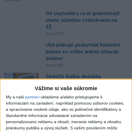
Od septembra sa AI gramotnosť
stane súčasťou vzdelávania na
ZŠ
dnes 10:53
USA plánujú poskytnúť Kolumbii
pomoc vo výške jednej miliardy
dolárov
dnes 10:02
Skončili ďalšie desiatky
menších pôšt, samosprávam sa
Vážime si vaše súkromie
to nepáči
dnes 11:17
My a naši
partneri
ukladáme a/alebo pristupujeme k
informáciám na zariadení, napríklad pomocou súborov cookies,
ECDC: V Európe zaznamenali
a spracúvame osobné údaje, ako sú jedinečné identifikátory a
241 prípadov nákazy
štandardné informácie odosielané zariadením na
západonílskou horúčkou
personalizovanú reklamu a obsah, meranie reklamy a obsahu,
prieskumy publika a vývoj služieb.
S vaším povolením môže
dnes 9:11