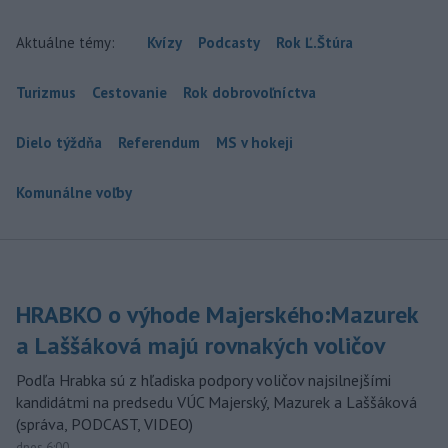
Aktuálne témy:
Kvízy
Podcasty
Rok Ľ.Štúra
Turizmus
Cestovanie
Rok dobrovoľníctva
Dielo týždňa
Referendum
MS v hokeji
Komunálne voľby
HRABKO o výhode Majerského:Mazurek
a Laššáková majú rovnakých voličov
Podľa Hrabka sú z hľadiska podpory voličov najsilnejšími
kandidátmi na predsedu VÚC Majerský, Mazurek a Laššáková
(správa, PODCAST, VIDEO)
dnes 6:00