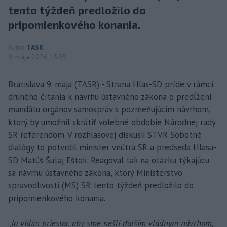
tento týždeň predložilo do
pripomienkového konania.
Autor
TASR
9. mája 2026 13:59
Bratislava 9. mája (TASR) - Strana Hlas-SD príde v rámci
druhého čítania k návrhu ústavného zákona o predĺžení
mandátu orgánov samospráv s pozmeňujúcim návrhom,
ktorý by umožnil skrátiť volebné obdobie Národnej rady
SR referendom. V rozhlasovej diskusii STVR Sobotné
dialógy to potvrdil minister vnútra SR a predseda Hlasu-
SD Matúš Šutaj Eštok. Reagoval tak na otázku týkajúcu
sa návrhu ústavného zákona, ktorý Ministerstvo
spravodlivosti (MS) SR tento týždeň predložilo do
pripomienkového konania.
„
Ja vidím priestor, aby sme nešli ďalším vládnym návrhom,