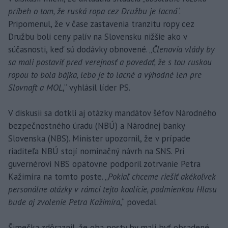
príbeh o tom, že ruská ropa cez Družbu je lacná
“.
Pripomenul, že v čase zastavenia tranzitu ropy cez
Družbu boli ceny palív na Slovensku nižšie ako v
súčasnosti, keď sú dodávky obnovené. „
Členovia vlády by
sa mali postaviť pred verejnosť a povedať, že s tou ruskou
ropou to bola bájka, lebo je to lacné a výhodné len pre
Slovnaft a MOL
,“ vyhlásil líder PS.
V diskusii sa dotkli aj otázky mandátov šéfov Národného
bezpečnostného úradu (NBÚ) a Národnej banky
Slovenska (NBS). Minister upozornil, že v prípade
riaditeľa NBÚ stojí nominačný návrh na SNS. Pri
guvernérovi NBS opätovne podporil zotrvanie Petra
Kažimíra na tomto poste. „
Pokiaľ chceme riešiť akékoľvek
personálne otázky v rámci tejto koalície, podmienkou Hlasu
bude aj zvolenie Petra Kažimíra
,“ povedal.
Šimečka zdôraznil, že oba posty by mali byť obsadené