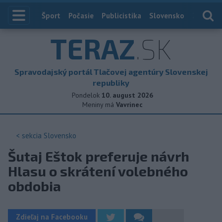
Index
Šport
Počasie
Publicistika
Slovensko
Zahranič
TERAZ
.SK
Spravodajský portál Tlačovej agentúry Slovenskej
republiky
Pondelok
10. august 2026
Meniny má
Vavrinec
< sekcia
Slovensko
Šutaj Eštok preferuje návrh
Hlasu o skrátení volebného
obdobia
Zdieľaj na Facebooku