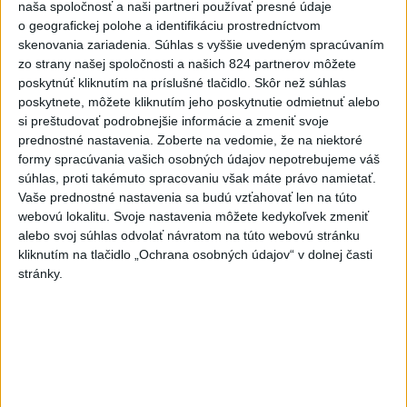
naša spoločnosť a naši partneri používať presné údaje
o geografickej polohe a identifikáciu prostredníctvom
Vlani prišlo o život na celom
skenovania zariadenia. Súhlas s vyššie uvedeným spracúvaním
svete 350 humanitárnych
zo strany našej spoločnosti a našich 824 partnerov môžete
pracovníkov
poskytnúť kliknutím na príslušné tlačidlo. Skôr než súhlas
dnes 6:20
poskytnete, môžete kliknutím jeho poskytnutie odmietnuť alebo
si preštudovať podrobnejšie informácie a zmeniť svoje
Pamätný deň obetí banských
prednostné nastavenia.
Zoberte na vedomie, že na niektoré
nešťastí pripomína tragédiu v
formy spracúvania vašich osobných údajov nepotrebujeme váš
Handlovej
súhlas, proti takémuto spracovaniu však máte právo namietať.
dnes 5:15
Vaše prednostné nastavenia sa budú vzťahovať len na túto
webovú lokalitu. Svoje nastavenia môžete kedykoľvek zmeniť
C3S: Západná Európa mala
alebo svoj súhlas odvolať návratom na túto webovú stránku
najteplejší jún a júl od začiatku
kliknutím na tlačidlo „Ochrana osobných údajov“ v dolnej časti
meraní
stránky.
dnes 6:16
Vavrinec je vyrovnaný
dnes 5:30
PREKVAPENIE POD DUBŇOM: