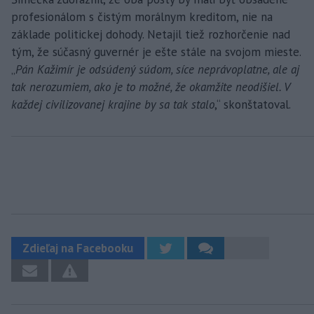
profesionálom s čistým morálnym kreditom, nie na
základe politickej dohody. Netajil tiež rozhorčenie nad
tým, že súčasný guvernér je ešte stále na svojom mieste.
„
Pán Kažimír je odsúdený súdom, síce neprávoplatne, ale aj
tak nerozumiem, ako je to možné, že okamžite neodišiel. V
každej civilizovanej krajine by sa tak stalo
,“ skonštatoval.
Zdieľaj na Facebooku