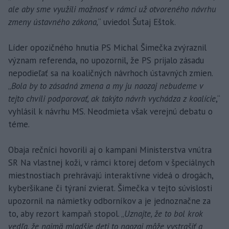
ale aby sme využili možnosť v rámci už otvoreného návrhu
zmeny ústavného zákona,
“ uviedol Šutaj Eštok.
Líder opozičného hnutia PS Michal Šimečka zvýraznil
význam referenda, no upozornil, že PS prijalo zásadu
nepodieľať sa na koaličných návrhoch ústavných zmien.
„
Bola by to zásadná zmena a my ju naozaj nebudeme v
tejto chvíli podporovať, ak takýto návrh vychádza z koalície
,“
vyhlásil k návrhu MS. Neodmieta však verejnú debatu o
téme.
Obaja rečníci hovorili aj o kampani Ministerstva vnútra
SR Na vlastnej koži, v rámci ktorej deťom v špeciálnych
miestnostiach prehrávajú interaktívne videá o drogách,
kyberšikane či týraní zvierat. Šimečka v tejto súvislosti
upozornil na námietky odborníkov a je jednoznačne za
to, aby rezort kampaň stopol. „
Uznajte, že to bol krok
vedľa, že najmä mladšie deti to naozaj môže vystrašiť a