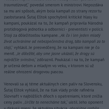
traumatizovať
,“ povedal smerom k ministrovi. Nepozdáva
sa mu ani spôsob, akým bola kampaň zo strany rezortu
zaobstaraná. Šutaj Eštok spochybnil kritické hlasy ku
kampani, poukázal na to, že kampaň pripravila Národná
protidrogová jednotka a odborníci - preventisti v polícii.
Stojí za dôležitosťou kampane. „
Ak čo i len jeden mladý
život uchránime od nebezpečenstva drog, táto kampaň za to
stojí
,“ vyhlásil. Je presvedčený, že na kampani nie je čo
meniť. „
Je dôležité, aby sme jasne ukázali, že drogy sú
najväčšie svinstvo
,“ zdôraznil. Poukázal i na to, že kampaň
je určená deťom a mladým vo veku, v ktorom sú už
reálne ohrození drogovou pascou.
Venovali sa aj téme aktuálnych cien palív na Slovensku,
Šutaj Eštok vyhlásil, že na tlak vlády príde rafinéria
Slovnaft v najbližších dňoch s opatreniami, ktoré znížia
ceny palív. „
Určite to nenecháme tak
,“ uistil. Jeho oponent
v diskusii mieni, že aktuálna situácia „
absolútne rozbila