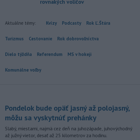
rovnakých voličov
Aktuálne témy:
Kvízy
Podcasty
Rok Ľ.Štúra
Turizmus
Cestovanie
Rok dobrovoľníctva
Dielo týždňa
Referendum
MS v hokeji
Komunálne voľby
Pondelok bude opäť jasný až polojasný,
môžu sa vyskytnúť prehánky
Slabý, miestami, najmä cez deň na juhozápade, juhovýchodný
až južný vietor, desať až 25 kilometrov za hodinu.