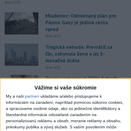
dnes 5:30
Mladenov: Odmietaný plán pre
Pásmo Gazy je jediná cesta
vpred
dnes 6:10
Tragická nehoda: Prevrátil sa
čln, zahynula žena a jej 5-
mesačná dcéra
dnes 6:05
Trump vymenoval Willa Scharfa
za nového právneho poradcu
Vážime si vaše súkromie
Bieleho domu
My a naši
partneri
ukladáme a/alebo pristupujeme k
dnes 6:14
informáciám na zariadení, napríklad pomocou súborov cookies,
Tajomníkom Najvyššej rady
a spracúvame osobné údaje, ako sú jedinečné identifikátory a
štandardné informácie odosielané zariadením na
národnej bezpečnosti v Iráne je
personalizovanú reklamu a obsah, meranie reklamy a obsahu,
M. Rezáí
prieskumy publika a vývoj služieb.
S vaším povolením môže
dnes 6:02