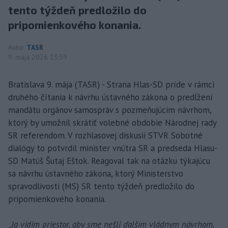
tento týždeň predložilo do
pripomienkového konania.
Autor
TASR
9. mája 2026 13:59
Bratislava 9. mája (TASR) - Strana Hlas-SD príde v rámci
druhého čítania k návrhu ústavného zákona o predĺžení
mandátu orgánov samospráv s pozmeňujúcim návrhom,
ktorý by umožnil skrátiť volebné obdobie Národnej rady
SR referendom. V rozhlasovej diskusii STVR Sobotné
dialógy to potvrdil minister vnútra SR a predseda Hlasu-
SD Matúš Šutaj Eštok. Reagoval tak na otázku týkajúcu
sa návrhu ústavného zákona, ktorý Ministerstvo
spravodlivosti (MS) SR tento týždeň predložilo do
pripomienkového konania.
„
Ja vidím priestor, aby sme nešli ďalším vládnym návrhom,