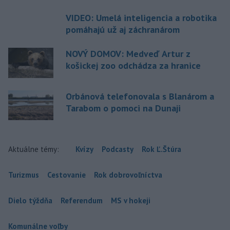
VIDEO: Umelá inteligencia a robotika
pomáhajú už aj záchranárom
NOVÝ DOMOV: Medveď Artur z
košickej zoo odchádza za hranice
Orbánová telefonovala s Blanárom a
Tarabom o pomoci na Dunaji
Aktuálne témy:
Kvízy
Podcasty
Rok Ľ.Štúra
Turizmus
Cestovanie
Rok dobrovoľníctva
Dielo týždňa
Referendum
MS v hokeji
Komunálne voľby