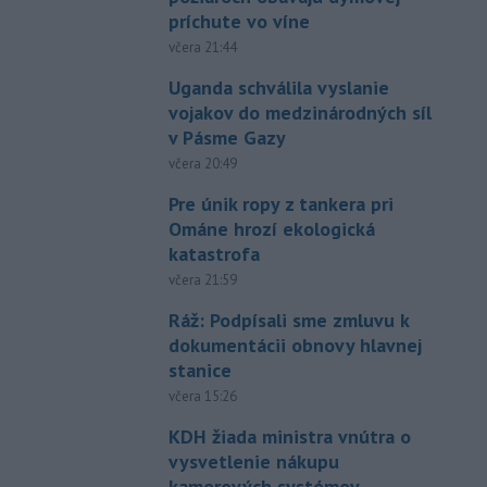
príchute vo víne
včera 21:44
Uganda schválila vyslanie
vojakov do medzinárodných síl
v Pásme Gazy
včera 20:49
Pre únik ropy z tankera pri
Ománe hrozí ekologická
katastrofa
včera 21:59
Ráž: Podpísali sme zmluvu k
dokumentácii obnovy hlavnej
stanice
včera 15:26
KDH žiada ministra vnútra o
vysvetlenie nákupu
kamerových systémov