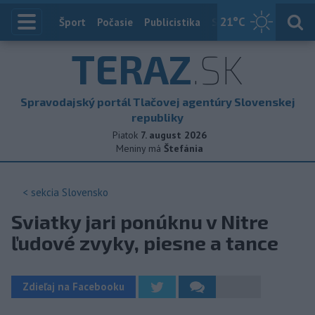
21
°C
Index
Šport
Počasie
Publicistika
Slovensko
Zahranič
TERAZ
.SK
Spravodajský portál Tlačovej agentúry Slovenskej
republiky
Piatok
7. august 2026
Meniny má
Štefánia
< sekcia
Slovensko
Sviatky jari ponúknu v Nitre
ľudové zvyky, piesne a tance
Zdieľaj na Facebooku