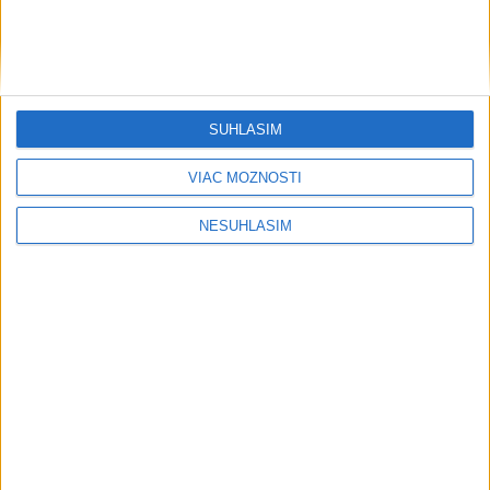
....
SÚHLASÍM
VIAC MOŽNOSTÍ
NESÚHLASÍM
Neprehliadnite