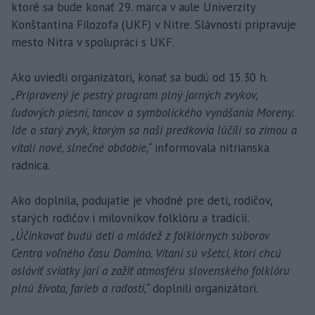
ktoré sa bude konať 29. marca v aule Univerzity
Konštantína Filozofa (UKF) v Nitre. Slávnosti pripravuje
mesto Nitra v spolupráci s UKF.
Ako uviedli organizátori, konať sa budú od 15.30 h.
„Pripravený je pestrý program plný jarných zvykov,
ľudových piesní, tancov a symbolického vynášania Moreny.
Ide o starý zvyk, ktorým sa naši predkovia lúčili so zimou a
vítali nové, slnečné obdobie,“
informovala nitrianska
radnica.
Ako doplnila, podujatie je vhodné pre deti, rodičov,
starých rodičov i milovníkov folklóru a tradícií.
„Účinkovať budú deti a mládež z folklórnych súborov
Centra voľného času Domino. Vítaní sú všetci, ktorí chcú
osláviť sviatky jari a zažiť atmosféru slovenského folklóru
plnú života, farieb a radosti,“
doplnili organizátori.