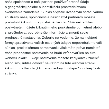
naša spoločnosť a naši partneri používať presné údaje
o geografickej polohe a identifikáciu prostredníctvom
skenovania zariadenia. Súhlas s vyššie uvedeným spracúvaním
Zobraziť viac
Info
zo strany našej spoločnosti a našich 824 partnerov môžete
poskytnúť kliknutím na príslušné tlačidlo. Skôr než súhlas
Najnovšie videá
Najsledovanejšie videá
poskytnete, môžete kliknutím jeho poskytnutie odmietnuť alebo
si preštudovať podrobnejšie informácie a zmeniť svoje
prednostné nastavenia.
Zoberte na vedomie, že na niektoré
V ROKU 2015 NÁS KRITIZOVALI. DNES
formy spracúvania vašich osobných údajov nepotrebujeme váš
OPAKUJÚ NAŠE SLOVÁ
súhlas, proti takémuto spracovaniu však máte právo namietať.
včera 17:35
|
Šutaj Eštok Matúš
|
1084
zobrazení
Vaše prednostné nastavenia sa budú vzťahovať len na túto
webovú lokalitu. Svoje nastavenia môžete kedykoľvek zmeniť
NEMÁME ROPU, ALE MÁME VODU‼️JEJ
alebo svoj súhlas odvolať návratom na túto webovú stránku
PREDAJ JE VLASTIZRADA‼️...
kliknutím na tlačidlo „Ochrana osobných údajov“ v dolnej časti
včera 17:05
|
Jakab Július
|
2014
zobrazení
stránky.
‼️TOTO JE JASNÝ ODKAZ FICOVI‼️
včera 16:20
|
Hnutie SLOVENSKO
|
8248
zobrazení
Najnovšie statusy štátnych inštitúcií