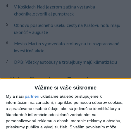
4
V Košiciach Nad jazerom začína výstavba
chodníka,otvorili aj pumptrack
5
Obnovu posledného úseku cesty na Kráľovu hoľu majú
ukončiť v auguste
6
Mesto Martin vypovedalo zmluvy na tri rozpracované
investičné akcie
7
DPB: Všetky autobusy a trolejbusy majú klimatizáciu
Najnovšie správy na Teraz.sk
Vážime si vaše súkromie
Vyhlásenia
My a naši
partneri
ukladáme a/alebo pristupujeme k
Priame prenosy z Národnej rady SR
informáciám na zariadení, napríklad pomocou súborov cookies,
a spracúvame osobné údaje, ako sú jedinečné identifikátory a
štandardné informácie odosielané zariadením na
personalizovanú reklamu a obsah, meranie reklamy a obsahu,
prieskumy publika a vývoj služieb.
S vaším povolením môže
Politika na sociálnych sieťach