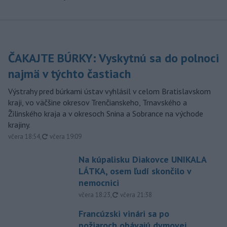
ČAKAJTE BÚRKY: Vyskytnú sa do polnoci
najmä v týchto častiach
Výstrahy pred búrkami ústav vyhlásil v celom Bratislavskom
kraji, vo väčšine okresov Trenčianskeho, Trnavského a
Žilinského kraja a v okresoch Snina a Sobrance na východe
krajiny.
aktualizované
včera 18:54
,
včera 19:09
Na kúpalisku Diakovce UNIKALA
LÁTKA, osem ľudí skončilo v
nemocnici
aktualizované
včera 18:23
,
včera 21:38
Francúzski vinári sa po
požiaroch obávajú dymovej