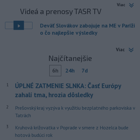
Viac
Videá a prenosy TASR TV
Deväť Slovákov zabojuje na ME v Paríži
o čo najlepšie výsledky
Viac
Najčítanejšie
6h
24h
7d
ÚPLNÉ ZATMENIE SLNKA: Časť Európy
1
zahalí tma, hrozia dôsledky
2
Prešovský kraj vyzýva k využitiu bezplatného parkoviska v
Tatrách
3
Kruhová križovatka v Poprade v smere z Hozelca bude
hotová budúci rok