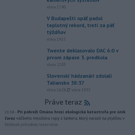
včera 17:40
V Budapešti opäť padol
teplotný rekord, tretí za päť
týždňov
včera 19:15
Twente deklasovalo DAC 6:0 v
prvom zápase 3. predkola
včera 22:03
Slovenskí hádzanári zdolali
Taliansko 38:37
aktualizované
včera 16:28
,
včera 19:55
Práve teraz
-
Pri pobreží Ománu hrozí ekologická katastrofa pre únik
21:58
čoraz
väčšieho množstva ropy z tankera, ktorý narazil na plytčinu v
blízkosti prírodnej rezervácie.