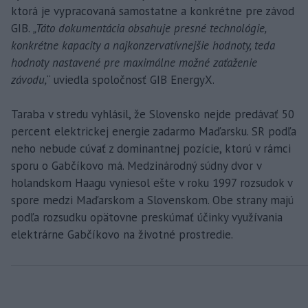
ktorá je vypracovaná samostatne a konkrétne pre závod
GIB.
„Táto dokumentácia obsahuje presné technológie,
konkrétne kapacity a najkonzervatívnejšie hodnoty, teda
hodnoty nastavené pre maximálne možné zaťaženie
závodu,
“ uviedla spoločnosť GIB EnergyX.
Taraba v stredu vyhlásil, že Slovensko nejde predávať 50
percent elektrickej energie zadarmo Maďarsku. SR podľa
neho nebude cúvať z dominantnej pozície, ktorú v rámci
sporu o Gabčíkovo má. Medzinárodný súdny dvor v
holandskom Haagu vyniesol ešte v roku 1997 rozsudok v
spore medzi Maďarskom a Slovenskom. Obe strany majú
podľa rozsudku opätovne preskúmať účinky využívania
elektrárne Gabčíkovo na životné prostredie.