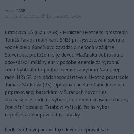
Autor
TASR
aktualizované
16. júla 2025 12:18
,
16. júla 2025 14:24
Bratislava 16. júla (TASR) - Minister životného prostredia
Tomáš Taraba (nominant SNS) pri vysvetľovaní sporu o
vodné dielo Gabčíkovo zavádza a nekoná v záujme
Slovenska, pretože nie je dôvod Maďarsku dobrovoľne
odovzdávať milióny eur v podobe energie za výrobnú
cenu. Vyhlásila to podpredsedníčka Výboru Národnej
rady (NR) SR pre pôdohospodárstvo a životné prostredie
Tamara Stohlová (PS). Opozícia chcela o Gabčíkove aj o
pripravovanej baterkárni v Šuranoch hovoriť na
stredajšom zasadnutí výboru, no nebol uznášaniaschopný.
Opoziční poslanci Tarabovi vyčítajú, že na výbor
neprišiel a neodpovedal na otázky.
Podľa Stohlovej neexistuje dôvod rozprávať sa s