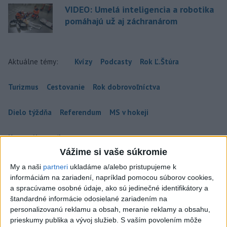
VIDEO: Umelá inteligencia a robotika
pomáhajú už aj záchranárom
Aktuálne témy:
Kvízy
Podcasty
Rok Ľ.Štúra
Turizmus
Cestovanie
Rok dobrovoľníctva
Dielo týždňa
Referendum
MS v hokeji
Komunálne voľby
Vážime si vaše súkromie
My a naši
partneri
ukladáme a/alebo pristupujeme k
informáciám na zariadení, napríklad pomocou súborov cookies,
a spracúvame osobné údaje, ako sú jedinečné identifikátory a
štandardné informácie odosielané zariadením na
personalizovanú reklamu a obsah, meranie reklamy a obsahu,
prieskumy publika a vývoj služieb.
S vaším povolením môže