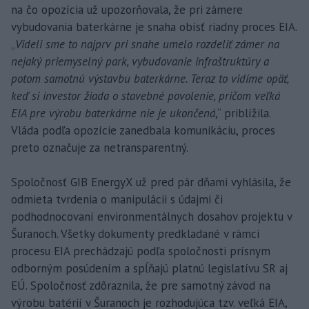
na čo opozícia už upozorňovala, že pri zámere
vybudovania baterkárne je snaha obísť riadny proces EIA.
„
Videli sme to najprv pri snahe umelo rozdeliť zámer na
nejaký priemyselný park, vybudovanie infraštruktúry a
potom samotnú výstavbu baterkárne. Teraz to vidíme opäť,
keď si investor žiada o stavebné povolenie, pričom veľká
EIA pre výrobu baterkárne nie je ukončená
,“ priblížila.
Vláda podľa opozície zanedbala komunikáciu, proces
preto označuje za netransparentný.
Spoločnosť GIB EnergyX už pred pár dňami vyhlásila, že
odmieta tvrdenia o manipulácii s údajmi či
podhodnocovaní environmentálnych dosahov projektu v
Šuranoch. Všetky dokumenty predkladané v rámci
procesu EIA prechádzajú podľa spoločnosti prísnym
odborným posúdením a spĺňajú platnú legislatívu SR aj
EÚ. Spoločnosť zdôraznila, že pre samotný závod na
výrobu batérií v Šuranoch je rozhodujúca tzv. veľká EIA,