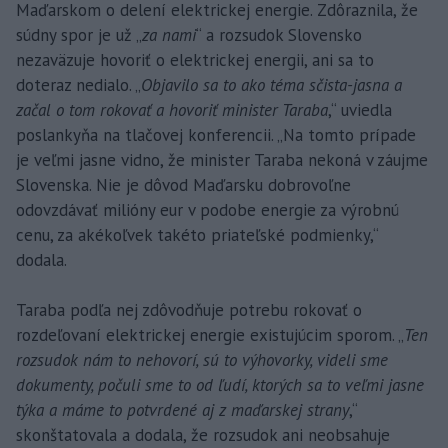
Maďarskom o delení elektrickej energie. Zdôraznila, že
súdny spor je už „
za nami
“ a rozsudok Slovensko
nezaväzuje hovoriť o elektrickej energii, ani sa to
doteraz nedialo. „
Objavilo sa to ako téma sčista-jasna a
začal o tom rokovať a hovoriť minister Taraba
,“ uviedla
poslankyňa na tlačovej konferencii. „Na tomto prípade
je veľmi jasne vidno, že minister Taraba nekoná v záujme
Slovenska. Nie je dôvod Maďarsku dobrovoľne
odovzdávať milióny eur v podobe energie za výrobnú
cenu, za akékoľvek takéto priateľské podmienky,“
dodala.
Taraba podľa nej zdôvodňuje potrebu rokovať o
rozdeľovaní elektrickej energie existujúcim sporom. „
Ten
rozsudok nám to nehovorí, sú to výhovorky, videli sme
dokumenty, počuli sme to od ľudí, ktorých sa to veľmi jasne
týka a máme to potvrdené aj z maďarskej strany
,“
skonštatovala a dodala, že rozsudok ani neobsahuje