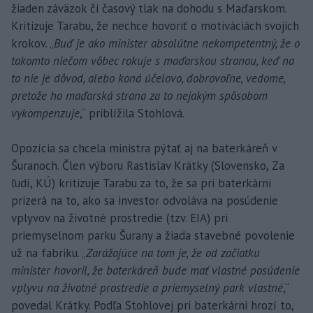
žiaden záväzok či časový tlak na dohodu s Maďarskom.
Kritizuje Tarabu, že nechce hovoriť o motiváciách svojich
krokov. „
Buď je ako minister absolútne nekompetentný, že o
takomto niečom vôbec rokuje s maďarskou stranou, keď na
to nie je dôvod, alebo koná účelovo, dobrovoľne, vedome,
pretože ho maďarská strana za to nejakým spôsobom
vykompenzuje
,“ priblížila Stohlová.
Opozícia sa chcela ministra pýtať aj na baterkáreň v
Šuranoch. Člen výboru Rastislav Krátky (Slovensko, Za
ľudí, KÚ) kritizuje Tarabu za to, že sa pri baterkárni
prizerá na to, ako sa investor odvoláva na posúdenie
vplyvov na životné prostredie (tzv. EIA) pri
priemyselnom parku Šurany a žiada stavebné povolenie
už na fabriku. „
Zarážajúce na tom je, že od začiatku
minister hovoril, že baterkáreň bude mať vlastné posúdenie
vplyvu na životné prostredie a priemyselný park vlastné
,“
povedal Krátky. Podľa Stohlovej pri baterkárni hrozí to,