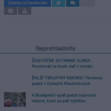
Zdieľaj na Facebooku
Neprehliadnite
ČIASTOČNÉ ZATMENIE SLNKA:
Pozorovať sa bude dať v stredu
ĎALŠÍ TEPLOTNÝ REKORD: Tentoraz
padol v Dolných Plachtinciach
V Budapešti opäť padol teplotný
rekord, tretí za päť týždňov