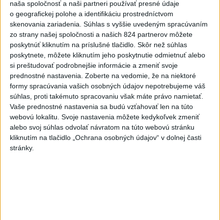
naša spoločnosť a naši partneri používať presné údaje
o geografickej polohe a identifikáciu prostredníctvom
skenovania zariadenia. Súhlas s vyššie uvedeným spracúvaním
zo strany našej spoločnosti a našich 824 partnerov môžete
poskytnúť kliknutím na príslušné tlačidlo. Skôr než súhlas
poskytnete, môžete kliknutím jeho poskytnutie odmietnuť alebo
si preštudovať podrobnejšie informácie a zmeniť svoje
prednostné nastavenia.
Zoberte na vedomie, že na niektoré
formy spracúvania vašich osobných údajov nepotrebujeme váš
súhlas, proti takémuto spracovaniu však máte právo namietať.
Prezident: Násilie páchané pre rasovú
Vaše prednostné nastavenia sa budú vzťahovať len na túto
nenávisť treba odsúdiť v zárodku
webovú lokalitu. Svoje nastavenia môžete kedykoľvek zmeniť
alebo svoj súhlas odvolať návratom na túto webovú stránku
Mladých ľudí zo zahraničia mala v Nitre napadnúť skupina
kliknutím na tlačidlo „Ochrana osobných údajov“ v dolnej časti
mužov v kuklách. Jeden z napadnutých Indov skončil v
stránky.
nemocnici, kde sa podrobil operácii.
dnes 12:33
Horúčavy vystriedajú búrky:
Výstrahy vydali vo viacerých
okresoch