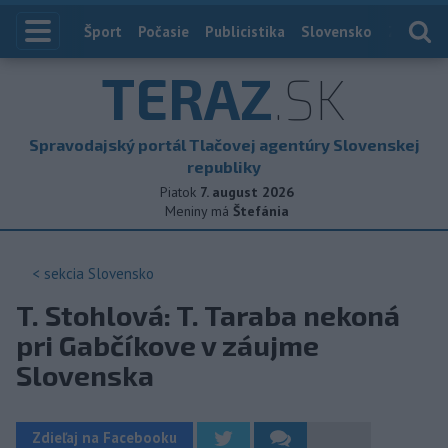
Index
Šport
Počasie
Publicistika
Slovensko
Zahranič
TERAZ
.SK
Spravodajský portál Tlačovej agentúry Slovenskej
republiky
Piatok
7. august 2026
Meniny má
Štefánia
< sekcia
Slovensko
T. Stohlová: T. Taraba nekoná
pri Gabčíkove v záujme
Slovenska
Zdieľaj na Facebooku