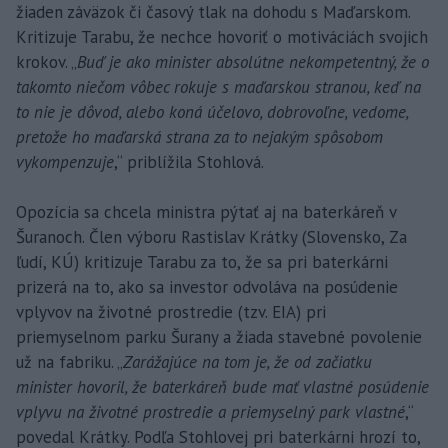
žiaden záväzok či časový tlak na dohodu s Maďarskom.
Kritizuje Tarabu, že nechce hovoriť o motiváciách svojich
krokov. „
Buď je ako minister absolútne nekompetentný, že o
takomto niečom vôbec rokuje s maďarskou stranou, keď na
to nie je dôvod, alebo koná účelovo, dobrovoľne, vedome,
pretože ho maďarská strana za to nejakým spôsobom
vykompenzuje
,“ priblížila Stohlová.
Opozícia sa chcela ministra pýtať aj na baterkáreň v
Šuranoch. Člen výboru Rastislav Krátky (Slovensko, Za
ľudí, KÚ) kritizuje Tarabu za to, že sa pri baterkárni
prizerá na to, ako sa investor odvoláva na posúdenie
vplyvov na životné prostredie (tzv. EIA) pri
priemyselnom parku Šurany a žiada stavebné povolenie
už na fabriku. „
Zarážajúce na tom je, že od začiatku
minister hovoril, že baterkáreň bude mať vlastné posúdenie
vplyvu na životné prostredie a priemyselný park vlastné
,“
povedal Krátky. Podľa Stohlovej pri baterkárni hrozí to,