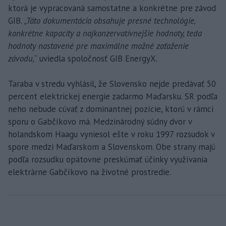
ktorá je vypracovaná samostatne a konkrétne pre závod
GIB.
„Táto dokumentácia obsahuje presné technológie,
konkrétne kapacity a najkonzervatívnejšie hodnoty, teda
hodnoty nastavené pre maximálne možné zaťaženie
závodu,
“ uviedla spoločnosť GIB EnergyX.
Taraba v stredu vyhlásil, že Slovensko nejde predávať 50
percent elektrickej energie zadarmo Maďarsku. SR podľa
neho nebude cúvať z dominantnej pozície, ktorú v rámci
sporu o Gabčíkovo má. Medzinárodný súdny dvor v
holandskom Haagu vyniesol ešte v roku 1997 rozsudok v
spore medzi Maďarskom a Slovenskom. Obe strany majú
podľa rozsudku opätovne preskúmať účinky využívania
elektrárne Gabčíkovo na životné prostredie.