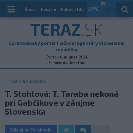
27
°C
Index
Šport
Počasie
Publicistika
Slovensko
Zahranič
TERAZ
.SK
Spravodajský portál Tlačovej agentúry Slovenskej
republiky
Štvrtok
6. august 2026
Meniny má
Jozefína
< sekcia
Slovensko
T. Stohlová: T. Taraba nekoná
pri Gabčíkove v záujme
Slovenska
Zdieľaj na Facebooku