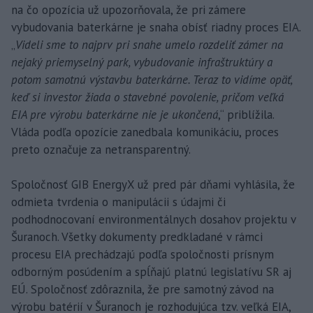
na čo opozícia už upozorňovala, že pri zámere
vybudovania baterkárne je snaha obísť riadny proces EIA.
„
Videli sme to najprv pri snahe umelo rozdeliť zámer na
nejaký priemyselný park, vybudovanie infraštruktúry a
potom samotnú výstavbu baterkárne. Teraz to vidíme opäť,
keď si investor žiada o stavebné povolenie, pričom veľká
EIA pre výrobu baterkárne nie je ukončená
,“ priblížila.
Vláda podľa opozície zanedbala komunikáciu, proces
preto označuje za netransparentný.
Spoločnosť GIB EnergyX už pred pár dňami vyhlásila, že
odmieta tvrdenia o manipulácii s údajmi či
podhodnocovaní environmentálnych dosahov projektu v
Šuranoch. Všetky dokumenty predkladané v rámci
procesu EIA prechádzajú podľa spoločnosti prísnym
odborným posúdením a spĺňajú platnú legislatívu SR aj
EÚ. Spoločnosť zdôraznila, že pre samotný závod na
výrobu batérií v Šuranoch je rozhodujúca tzv. veľká EIA,