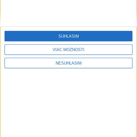
Ekonomika
Aktivita v britskom stavebníctve
klesla, rozsah poklesu sa spomalil
dnes 19:54
SÚHLASÍM
VIAC MOŽNOSTÍ
Národná banka ČR ponechala kľúčovú úrokovú sadzbu na
pôvodnej úrovni
NESÚHLASÍM
Údržba diaľnic je v polovici, NDS vyčistila vyše 400
kilometrov
Veľkoobchodné zásoby v USA spomalili tempo rastu aj v júni
Regióny
V časti Košice-Krásna otvorili park
pomenovaný po kňazovi Semivanovi