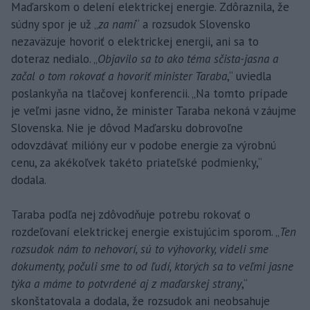
Maďarskom o delení elektrickej energie. Zdôraznila, že
súdny spor je už „
za nami
“ a rozsudok Slovensko
nezaväzuje hovoriť o elektrickej energii, ani sa to
doteraz nedialo. „
Objavilo sa to ako téma sčista-jasna a
začal o tom rokovať a hovoriť minister Taraba
,“ uviedla
poslankyňa na tlačovej konferencii. „Na tomto prípade
je veľmi jasne vidno, že minister Taraba nekoná v záujme
Slovenska. Nie je dôvod Maďarsku dobrovoľne
odovzdávať milióny eur v podobe energie za výrobnú
cenu, za akékoľvek takéto priateľské podmienky,“
dodala.
Taraba podľa nej zdôvodňuje potrebu rokovať o
rozdeľovaní elektrickej energie existujúcim sporom. „
Ten
rozsudok nám to nehovorí, sú to výhovorky, videli sme
dokumenty, počuli sme to od ľudí, ktorých sa to veľmi jasne
týka a máme to potvrdené aj z maďarskej strany
,“
skonštatovala a dodala, že rozsudok ani neobsahuje