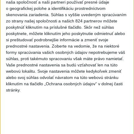
NOVÝ DOMOV: Medveď Artur z
naša spoločnosť a naši partneri používať presné údaje
o geografickej polohe a identifikáciu prostredníctvom
košickej zoo odchádza za hranice
skenovania zariadenia. Súhlas s vyššie uvedeným spracúvaním
zo strany našej spoločnosti a našich 824 partnerov môžete
Orbánová telefonovala s Blanárom a
poskytnúť kliknutím na príslušné tlačidlo. Skôr než súhlas
Tarabom o pomoci na Dunaji
poskytnete, môžete kliknutím jeho poskytnutie odmietnuť alebo
si preštudovať podrobnejšie informácie a zmeniť svoje
prednostné nastavenia.
Zoberte na vedomie, že na niektoré
Aktuálne témy:
Kvízy
Podcasty
Rok Ľ.Štúra
formy spracúvania vašich osobných údajov nepotrebujeme váš
súhlas, proti takémuto spracovaniu však máte právo namietať.
Vaše prednostné nastavenia sa budú vzťahovať len na túto
Turizmus
Cestovanie
Rok dobrovoľníctva
webovú lokalitu. Svoje nastavenia môžete kedykoľvek zmeniť
alebo svoj súhlas odvolať návratom na túto webovú stránku
Dielo týždňa
Referendum
MS v hokeji
kliknutím na tlačidlo „Ochrana osobných údajov“ v dolnej časti
stránky.
Komunálne voľby