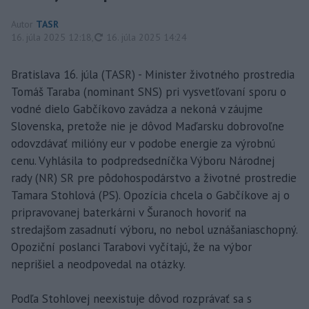
Autor
TASR
aktualizované
16. júla 2025 12:18
,
16. júla 2025 14:24
Bratislava 16. júla (TASR) - Minister životného prostredia
Tomáš Taraba (nominant SNS) pri vysvetľovaní sporu o
vodné dielo Gabčíkovo zavádza a nekoná v záujme
Slovenska, pretože nie je dôvod Maďarsku dobrovoľne
odovzdávať milióny eur v podobe energie za výrobnú
cenu. Vyhlásila to podpredsedníčka Výboru Národnej
rady (NR) SR pre pôdohospodárstvo a životné prostredie
Tamara Stohlová (PS). Opozícia chcela o Gabčíkove aj o
pripravovanej baterkárni v Šuranoch hovoriť na
stredajšom zasadnutí výboru, no nebol uznášaniaschopný.
Opoziční poslanci Tarabovi vyčítajú, že na výbor
neprišiel a neodpovedal na otázky.
Podľa Stohlovej neexistuje dôvod rozprávať sa s