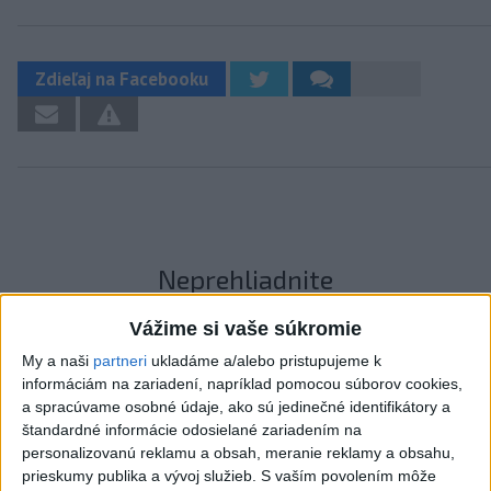
Zdieľaj na Facebooku
Neprehliadnite
Vážime si vaše súkromie
ĎALŠÍ TEPLOTNÝ REKORD: Tentoraz
padol v Dolných Plachtinciach
My a naši
partneri
ukladáme a/alebo pristupujeme k
informáciám na zariadení, napríklad pomocou súborov cookies,
VIDEO: Umelá inteligencia a robotika
a spracúvame osobné údaje, ako sú jedinečné identifikátory a
štandardné informácie odosielané zariadením na
pomáhajú už aj záchranárom
personalizovanú reklamu a obsah, meranie reklamy a obsahu,
prieskumy publika a vývoj služieb.
S vaším povolením môže