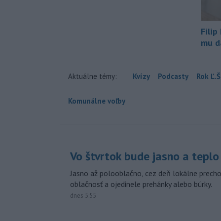
Filip
mu da
Aktuálne témy:
Kvízy
Podcasty
Rok Ľ.Š
Komunálne voľby
Vo štvrtok bude jasno a teplo
Jasno až polooblačno, cez deň lokálne prech
oblačnosť a ojedinele prehánky alebo búrky.
dnes 5:55