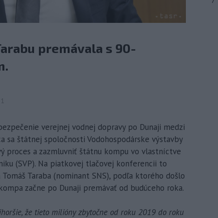
7
arabu premávala s 90-
m.
51
abezpečenie verejnej vodnej dopravy po Dunaji medzi
ca sa štátnej spoločnosti Vodohospodárske výstavby
vý proces a zazmluvniť štátnu kompu vo vlastníctve
u (SVP). Na piatkovej tlačovej konferencii to
a Tomáš Taraba (nominant SNS), podľa ktorého došlo
na kompa začne po Dunaji premávať od budúceho roka.
ajhoršie, že tieto milióny zbytočne od roku 2019 do roku