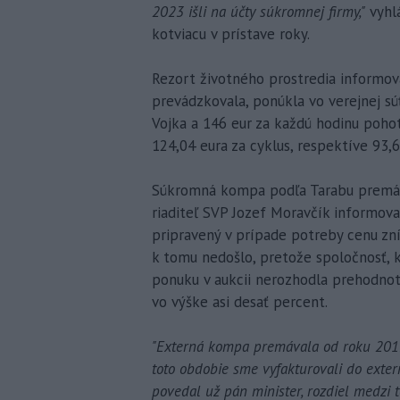
2023 išli na účty súkromnej firmy,"
vyhl
kotviacu v prístave roky.
Rezort životného prostredia informov
prevádzkovala, ponúkla vo verejnej súť
Vojka a 146 eur za každú hodinu pohot
124,04 eura za cyklus, respektíve 93,
Súkromná kompa podľa Tarabu premáv
riaditeľ SVP Jozef Moravčík informoval
pripravený v prípade potreby cenu zníž
k tomu nedošlo, pretože spoločnosť, k
ponuku v aukcii nerozhodla prehodnotiť
vo výške asi desať percent.
"Externá kompa premávala od roku 2015
toto obdobie sme vyfakturovali do exter
povedal už pán minister, rozdiel medzi 