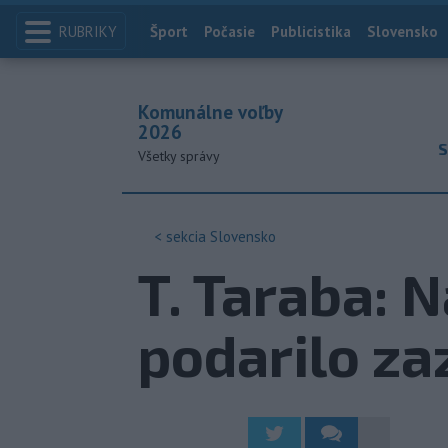
RUBRIKY
Index
Šport
Počasie
Publicistika
Slovensko
Komunálne voľby
2026
S
Všetky správy
< sekcia
Slovensko
T. Taraba: 
podarilo z