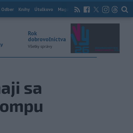
 Odber
Knihy
Útulkovo
Magazín
News Now
Archív
TASR
Rok
dobrovoľníctva
ky
Všetky správy
aji sa
 kompu