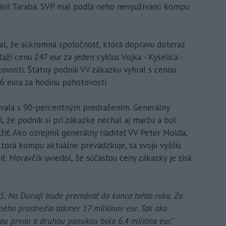
ásil Taraba. SVP mal podľa neho nevyužívanú kompu
al, že súkromná spoločnosť, ktorá dopravu doteraz
aži cenu 247 eur za jeden cyklus Vojka - Kyselica -
ovosti. Štátny podnik VV zákazku vyhral s cenou
66 eura za hodinu pohotovosti.
ala s 90-percentným predražením. Generálny
, že podnik si pri zákazke nechal aj maržu a bol
iť. Ako ozrejmil generálny riaditeľ VV Peter Molda,
torá kompu aktuálne prevádzkuje, sa svoju vyššiu
. Moravčík uviedol, že súčasťou ceny zákazky je zisk
. Na Dunaji bude premávať do konca tohto roka. Za
ného prostredia takmer 17 miliónov eur. Tak ako
tou prvou a druhou ponukou bolo 6,4 milióna eur,"