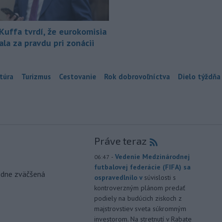
 Kuffa tvrdí, že eurokomisia
la za pravdu pri zonácii
túra
Turizmus
Cestovanie
Rok dobrovoľníctva
Dielo týždňa
Práve teraz
-
Vedenie Medzinárodnej
06:47
futbalovej federácie (FIFA) sa
odne zväčšená
ospravedlnilo v
súvislosti s
kontroverzným plánom predať
podiely na budúcich ziskoch z
majstrovstiev sveta súkromným
investorom. Na stretnutí v Rabate