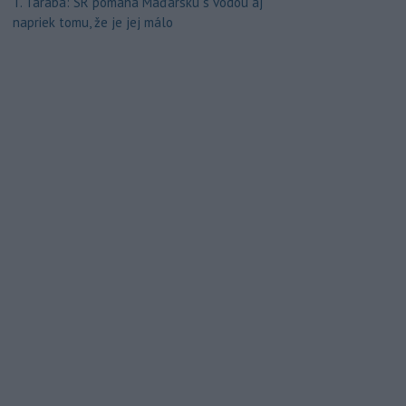
T. Taraba: SR pomáha Maďarsku s vodou aj
napriek tomu, že je jej málo