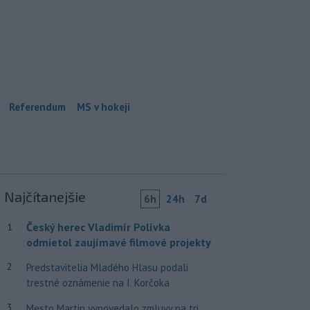
Referendum
MS v hokeji
Najčítanejšie
6h
24h
7d
Český herec Vladimír Polívka
1
odmietol zaujímavé filmové projekty
2
Predstavitelia Mladého Hlasu podali
trestné oznámenie na I. Korčoka
3
Mesto Martin vypovedalo zmluvy na tri