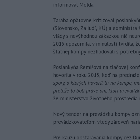
informoval Molda.
Taraba opätovne kritizoval poslankyň
(Slovensko, Za ľudí, KÚ) a exministra 
vlády s nevýhodnou zákazkou nič neuro
2015 upozornila, v minulosti tvrdila, 
štátnej kompy nezhodovali s potrebn
Poslankyňa Remišová na tlačovej konfer
hovorila v roku 2015, keď na predraže
spory, o ktorých hovoril tu na kompe, m
pretože to boli práve oni, ktorí prevád
že ministerstvo životného prostredia 
Nový tender na prevádzku kompy ozná
prevádzkovateľom vtedy zároveň naria
Pre kauzu obstarávania kompy cez Duna