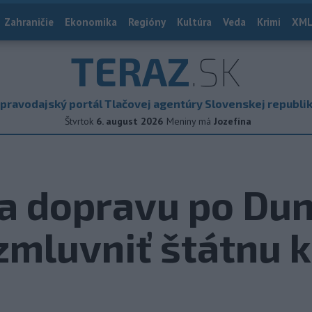
Zahraničie
Ekonomika
Regióny
Kultúra
Veda
Krimi
XML
TERAZ
.SK
pravodajský portál Tlačovej agentúry Slovenskej republi
Štvrtok
6. august 2026
Meniny má
Jozefína
Na dopravu po Dun
azmluvniť štátnu