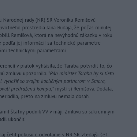
u Národnej rady (NR) SR Veroniku Remišovú
životného prostredia Jána Budaja, že počas minulej
bili. Remišová, ktorá na nevýhodnú zákazku v roku
že podľa jej informácií sa technické parametre
ými technickými parametrami.
encii v piatok vyhlásila, že Taraba potvrdil to, čo
nú zmluvu upozornila. "
Pán minister Taraba by si tieto
al vyriešiť so svojím koaličným partnerom v Smere,
zkovali predraženú kompu
," myslí si Remišová. Dodala,
neriadila, preto na zmluvu nemala dosah.
mil štátny podnik VV v máji. Zmluvu so súkromným
dil ukončiť.
j čelil pokusu o odvolanie v NR SR vtedajší šéf