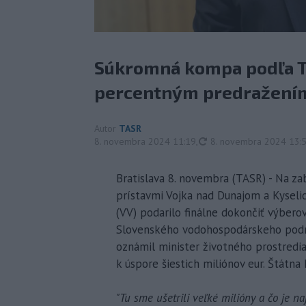
Súkromná kompa podľa T
percentným predražení
Autor
TASR
aktualizované
8. novembra 2024 11:19
,
8. novembra 2024 13:
Bratislava 8. novembra (TASR) - Na z
prístavmi Vojka nad Dunajom a Kyseli
(VV) podarilo finálne dokončiť výbero
Slovenského vodohospodárskeho podnik
oznámil minister životného prostredi
k úspore šiestich miliónov eur. Štát
"Tu sme ušetrili veľké milióny a čo je n