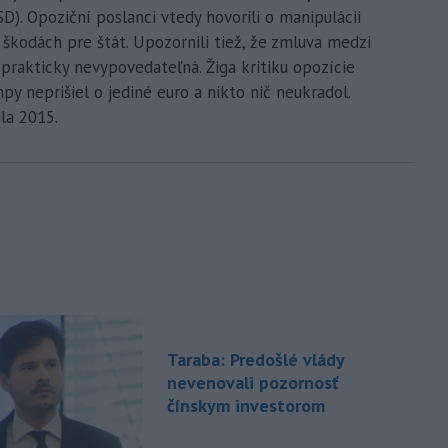
SD). Opoziční poslanci vtedy hovorili o manipulácii
škodách pre štát. Upozornili tiež, že zmluva medzi
prakticky nevypovedateľná. Žiga kritiku opozície
mpy neprišiel o jediné euro a nikto nič neukradol.
la 2015.
Taraba: Predošlé vlády
nevenovali pozornosť
čínskym investorom