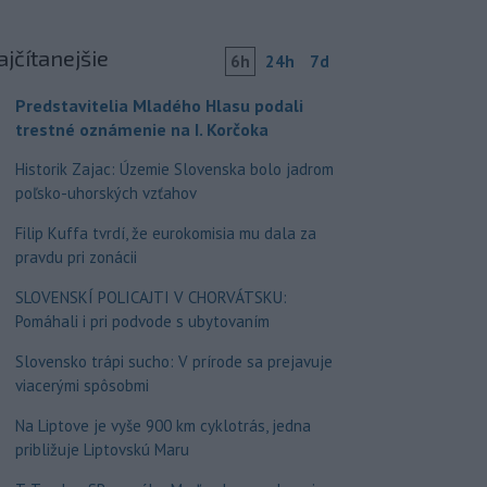
ajčítanejšie
6h
24h
7d
Predstavitelia Mladého Hlasu podali
trestné oznámenie na I. Korčoka
Historik Zajac: Územie Slovenska bolo jadrom
poľsko-uhorských vzťahov
Filip Kuffa tvrdí, že eurokomisia mu dala za
pravdu pri zonácii
SLOVENSKÍ POLICAJTI V CHORVÁTSKU:
Pomáhali i pri podvode s ubytovaním
Slovensko trápi sucho: V prírode sa prejavuje
viacerými spôsobmi
Na Liptove je vyše 900 km cyklotrás, jedna
približuje Liptovskú Maru