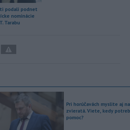
i podali podnet
nícke nominácie
T. Tarabu
Pri horúčavách myslite aj na
zvieratá. Viete, kedy potre
pomoc?