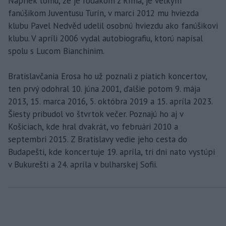
Napriek tomu, že je rodákom z Ríma, je veľkým
fanúšikom Juventusu Turín, v marci 2012 mu hviezda
klubu Pavel Nedvěd udelil osobnú hviezdu ako fanúšikovi
klubu. V apríli 2006 vydal autobiografiu, ktorú napísal
spolu s Lucom Bianchinim.
Bratislavčania Erosa ho už poznali z piatich koncertov,
ten prvý odohral 10. júna 2001, ďalšie potom 9. mája
2013, 15. marca 2016, 5. októbra 2019 a 15. apríla 2023.
Šiesty pribudol vo štvrtok večer. Poznajú ho aj v
Košiciach, kde hral dvakrát, vo februári 2010 a
septembri 2015. Z Bratislavy vedie jeho cesta do
Budapešti, kde koncertuje 19. apríla, tri dni nato vystúpi
v Bukurešti a 24. apríla v bulharskej Sofii.