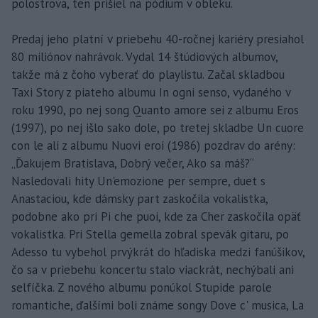
polostrova, ten prišiel na pódium v obleku.
Predaj jeho platní v priebehu 40-ročnej kariéry presiahol
80 miliónov nahrávok. Vydal 14 štúdiových albumov,
takže má z čoho vyberať do playlistu. Začal skladbou
Taxi Story z piateho albumu In ogni senso, vydaného v
roku 1990, po nej song Quanto amore sei z albumu Eros
(1997), po nej išlo sako dole, po tretej skladbe Un cuore
con le ali z albumu Nuovi eroi (1986) pozdrav do arény:
„Ďakujem Bratislava, Dobrý večer, Ako sa máš?“
Nasledovali hity Un'emozione per sempre, duet s
Anastaciou, kde dámsky part zaskočila vokalistka,
podobne ako pri Pi che puoi, kde za Cher zaskočila opäť
vokalistka. Pri Stella gemella zobral spevák gitaru, po
Adesso tu vybehol prvýkrát do hľadiska medzi fanúšikov,
čo sa v priebehu koncertu stalo viackrát, nechýbali ani
selfíčka. Z nového albumu ponúkol Stupide parole
romantiche, ďalšími boli známe songy Dove c' musica, La