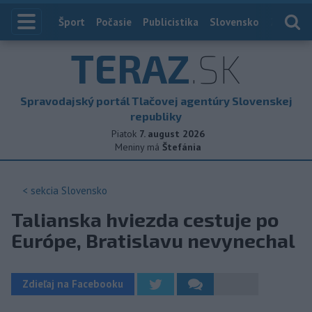
Index
Šport
Počasie
Publicistika
Slovensko
Zahranič
TERAZ
.SK
Spravodajský portál Tlačovej agentúry Slovenskej
republiky
Piatok
7. august 2026
Meniny má
Štefánia
< sekcia
Slovensko
Talianska hviezda cestuje po
Európe, Bratislavu nevynechal
Zdieľaj na Facebooku