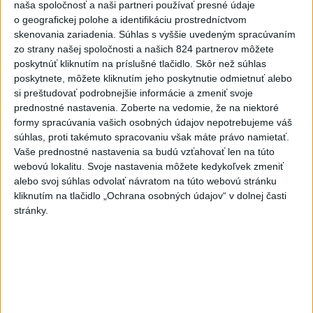
Prezident: Násilie páchané pre rasovú
naša spoločnosť a naši partneri používať presné údaje
o geografickej polohe a identifikáciu prostredníctvom
nenávisť treba odsúdiť v zárodku
skenovania zariadenia. Súhlas s vyššie uvedeným spracúvaním
Mladých ľudí zo zahraničia mala v Nitre napadnúť skupina
zo strany našej spoločnosti a našich 824 partnerov môžete
mužov v kuklách. Jeden z napadnutých Indov skončil v
poskytnúť kliknutím na príslušné tlačidlo. Skôr než súhlas
poskytnete, môžete kliknutím jeho poskytnutie odmietnuť alebo
nemocnici, kde sa podrobil operácii.
si preštudovať podrobnejšie informácie a zmeniť svoje
dnes 12:33
prednostné nastavenia.
Zoberte na vedomie, že na niektoré
formy spracúvania vašich osobných údajov nepotrebujeme váš
Horúčavy vystriedajú búrky:
súhlas, proti takémuto spracovaniu však máte právo namietať.
Výstrahy vydali vo viacerých
Vaše prednostné nastavenia sa budú vzťahovať len na túto
okresoch
webovú lokalitu. Svoje nastavenia môžete kedykoľvek zmeniť
dnes 11:55
alebo svoj súhlas odvolať návratom na túto webovú stránku
kliknutím na tlačidlo „Ochrana osobných údajov“ v dolnej časti
Blanár: Kandidatúru SR do
stránky.
Bezpečnostnej rady OSN
podporilo 123 štátov
dnes 12:52
TRAGÉDIA NA DUNAJI: Muž sa
išiel okúpať, z vody viac
nevyšiel