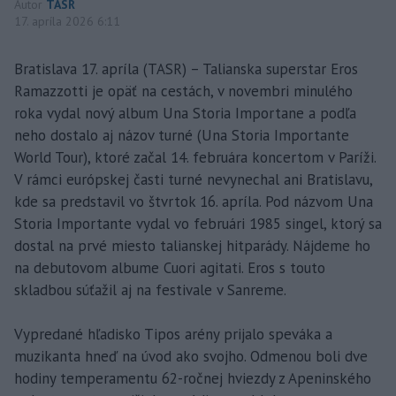
Autor
TASR
17. apríla 2026 6:11
Bratislava 17. apríla (TASR) – Talianska superstar Eros
Ramazzotti je opäť na cestách, v novembri minulého
roka vydal nový album Una Storia Importane a podľa
neho dostalo aj názov turné (Una Storia Importante
World Tour), ktoré začal 14. februára koncertom v Paríži.
V rámci európskej časti turné nevynechal ani Bratislavu,
kde sa predstavil vo štvrtok 16. apríla. Pod názvom Una
Storia Importante vydal vo februári 1985 singel, ktorý sa
dostal na prvé miesto talianskej hitparády. Nájdeme ho
na debutovom albume Cuori agitati. Eros s touto
skladbou súťažil aj na festivale v Sanreme.
Vypredané hľadisko Tipos arény prijalo speváka a
muzikanta hneď na úvod ako svojho. Odmenou boli dve
hodiny temperamentu 62-ročnej hviezdy z Apeninského