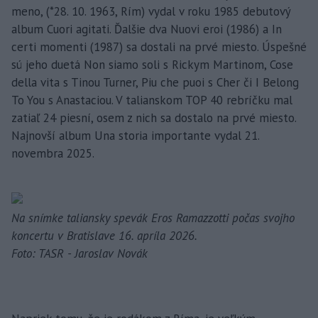
meno, (*28. 10. 1963, Rím) vydal v roku 1985 debutový
album Cuori agitati. Ďalšie dva Nuovi eroi (1986) a In
certi momenti (1987) sa dostali na prvé miesto. Úspešné
sú jeho duetá Non siamo soli s Rickym Martinom, Cose
della vita s Tinou Turner, Piu che puoi s Cher či I Belong
To You s Anastaciou. V talianskom TOP 40 rebríčku mal
zatiaľ 24 piesní, osem z nich sa dostalo na prvé miesto.
Najnovší album Una storia importante vydal 21.
novembra 2025.
Na snímke taliansky spevák Eros Ramazzotti počas svojho
koncertu v Bratislave 16. apríla 2026.
Foto: TASR - Jaroslav Novák