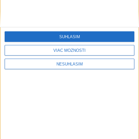
Po rozsiahlej rekonštrukcii otvorili v Trenčíne Župný dom
TRAGÉDIA NA DUNAJI: Muž sa išiel okúpať, z vody viac
nevyšiel
SÚHLASÍM
VIDEO: Pri pamätníku Hartmuta Tautza odhalili nové
VIAC MOŽNOSTÍ
informačné tabule
NESÚHLASÍM
Neprehliadnite
NOVÝ DOMOV: Medveď Artur z
košickej zoo odchádza za hranice
Orbánová telefonovala s Blanárom a
Tarabom o pomoci na Dunaji