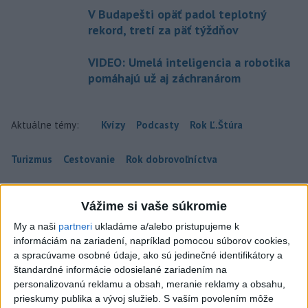
V Budapešti opäť padol teplotný
rekord, tretí za päť týždňov
VIDEO: Umelá inteligencia a robotika
pomáhajú už aj záchranárom
Aktuálne témy:
Kvízy
Podcasty
Rok Ľ.Štúra
Turizmus
Cestovanie
Rok dobrovoľníctva
Dielo týždňa
Referendum
MS v hokeji
Vážime si vaše súkromie
My a naši
partneri
ukladáme a/alebo pristupujeme k
Komunálne voľby
informáciám na zariadení, napríklad pomocou súborov cookies,
a spracúvame osobné údaje, ako sú jedinečné identifikátory a
štandardné informácie odosielané zariadením na
personalizovanú reklamu a obsah, meranie reklamy a obsahu,
prieskumy publika a vývoj služieb.
S vaším povolením môže