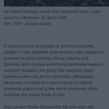
Na snímke taliansky spevák Eros Ramazzotti počas svojho
koncertu v Bratislave 16. apríla 2026.
Foto: TASR - Jaroslav Novák
K úspechu koncertu prispelo aj technické zázemie,
pódium v tvare dvojitého polkruhového móla, elegantné
a hlavne nerušivé svetelné efekty, výborný zvuk.
Špičkový výkon podala osemčlenná sprievodná kapela v
dvojitom obsadení, dve gitary, dve basgitary, dvoje
klávesov a dve sady bicích. Nechýbala veľkoplošná
obrazovka, na ktorej sa v závere koncertu objavila
slovenská vlajka, k nej aj dve bočné obrazovky. Veľmi
príjemné dve hodiny Made in Italy.
Eros Luciano Walter Ramazzotti, tak znie jeho celé