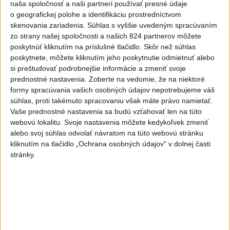
naša spoločnosť a naši partneri používať presné údaje
Agroministerstvo poskytne
o geografickej polohe a identifikáciu prostredníctvom
peniaze na 150 chladiacich
skenovania zariadenia. Súhlas s vyššie uvedeným spracúvaním
zo strany našej spoločnosti a našich 824 partnerov môžete
boxov pre diviaky
poskytnúť kliknutím na príslušné tlačidlo. Skôr než súhlas
aktualizované
dnes 12:11
,
dnes 13:22
poskytnete, môžete kliknutím jeho poskytnutie odmietnuť alebo
ÚPLNÉ ZATMENIE SLNKA: Časť
si preštudovať podrobnejšie informácie a zmeniť svoje
prednostné nastavenia.
Zoberte na vedomie, že na niektoré
Európy zahalí tma, hrozia
formy spracúvania vašich osobných údajov nepotrebujeme váš
dôsledky
súhlas, proti takémuto spracovaniu však máte právo namietať.
aktualizované
dnes 13:35
,
dnes 14:03
Vaše prednostné nastavenia sa budú vzťahovať len na túto
webovú lokalitu. Svoje nastavenia môžete kedykoľvek zmeniť
Taraba s Takáčom podpísali
alebo svoj súhlas odvolať návratom na túto webovú stránku
memorandum o prechode
kliknutím na tlačidlo „Ochrana osobných údajov“ v dolnej časti
pozemkov pod NP
stránky.
aktualizované
dnes 13:26
,
dnes 14:05
EXTRÉMNE HORÚČAVY: Takéto
môžu byť dôsledky
dnes 14:34
Na hranici Maroka s Ceutou