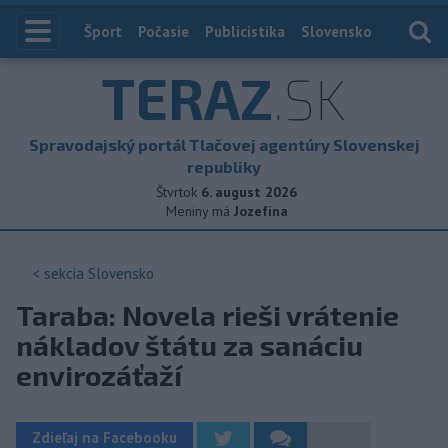
Index
Šport
Počasie
Publicistika
Slovensko
Zahranič
TERAZ
.SK
Spravodajský portál Tlačovej agentúry Slovenskej
republiky
Štvrtok
6. august 2026
Meniny má
Jozefína
< sekcia
Slovensko
Taraba: Novela rieši vrátenie
nákladov štátu za sanáciu
envirozáťaží
Zdieľaj na Facebooku