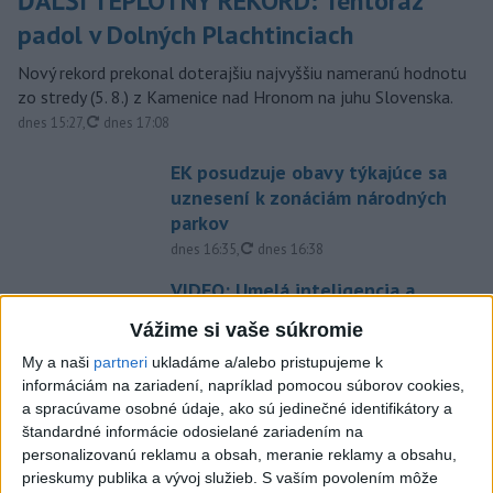
ĎALŠÍ TEPLOTNÝ REKORD: Tentoraz
padol v Dolných Plachtinciach
Nový rekord prekonal doterajšiu najvyššiu nameranú hodnotu
zo stredy (5. 8.) z Kamenice nad Hronom na juhu Slovenska.
aktualizované
dnes 15:27
,
dnes 17:08
EK posudzuje obavy týkajúce sa
uznesení k zonáciám národných
parkov
aktualizované
dnes 16:35
,
dnes 16:38
VIDEO: Umelá inteligencia a
robotika pomáhajú už aj
Vážime si vaše súkromie
záchranárom
My a naši
partneri
ukladáme a/alebo pristupujeme k
dnes 12:31
informáciám na zariadení, napríklad pomocou súborov cookies,
Letíte do Egypta? Myslite na
a spracúvame osobné údaje, ako sú jedinečné identifikátory a
tieto veci, zachránia vám
štandardné informácie odosielané zariadením na
peniaze
personalizovanú reklamu a obsah, meranie reklamy a obsahu,
prieskumy publika a vývoj služieb.
S vaším povolením môže
dnes 15:00