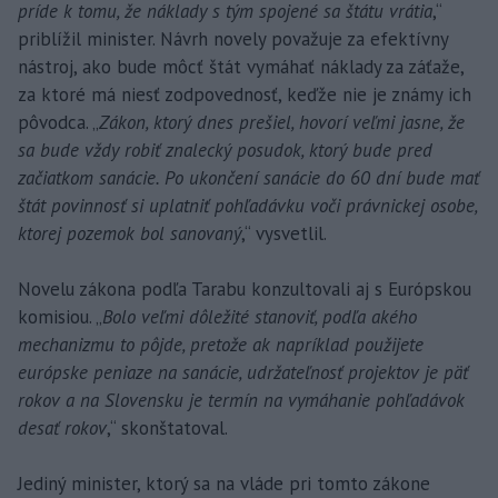
príde k tomu, že náklady s tým spojené sa štátu vrátia
,“
priblížil minister. Návrh novely považuje za efektívny
nástroj, ako bude môcť štát vymáhať náklady za záťaže,
za ktoré má niesť zodpovednosť, keďže nie je známy ich
pôvodca. „
Zákon, ktorý dnes prešiel, hovorí veľmi jasne, že
sa bude vždy robiť znalecký posudok, ktorý bude pred
začiatkom sanácie. Po ukončení sanácie do 60 dní bude mať
štát povinnosť si uplatniť pohľadávku voči právnickej osobe,
ktorej pozemok bol sanovaný
,“ vysvetlil.
Novelu zákona podľa Tarabu konzultovali aj s Európskou
komisiou. „
Bolo veľmi dôležité stanoviť, podľa akého
mechanizmu to pôjde, pretože ak napríklad použijete
európske peniaze na sanácie, udržateľnosť projektov je päť
rokov a na Slovensku je termín na vymáhanie pohľadávok
desať rokov
,“ skonštatoval.
Jediný minister, ktorý sa na vláde pri tomto zákone