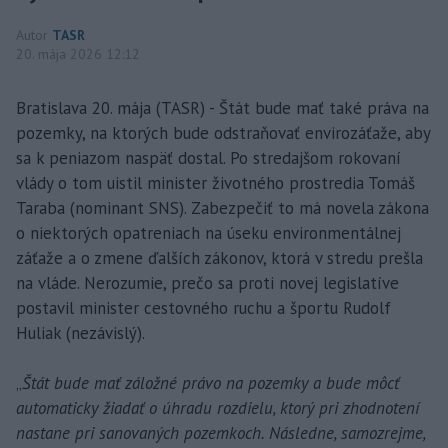
Autor
TASR
20. mája 2026 12:12
Bratislava 20. mája (TASR) - Štát bude mať také práva na
pozemky, na ktorých bude odstraňovať envirozáťaže, aby
sa k peniazom naspäť dostal. Po stredajšom rokovaní
vlády o tom uistil minister životného prostredia Tomáš
Taraba (nominant SNS). Zabezpečiť to má novela zákona
o niektorých opatreniach na úseku environmentálnej
záťaže a o zmene ďalších zákonov, ktorá v stredu prešla
na vláde. Nerozumie, prečo sa proti novej legislatíve
postavil minister cestovného ruchu a športu Rudolf
Huliak (nezávislý).
„
Štát bude mať záložné právo na pozemky a bude môcť
automaticky žiadať o úhradu rozdielu, ktorý pri zhodnotení
nastane pri sanovaných pozemkoch. Následne, samozrejme,