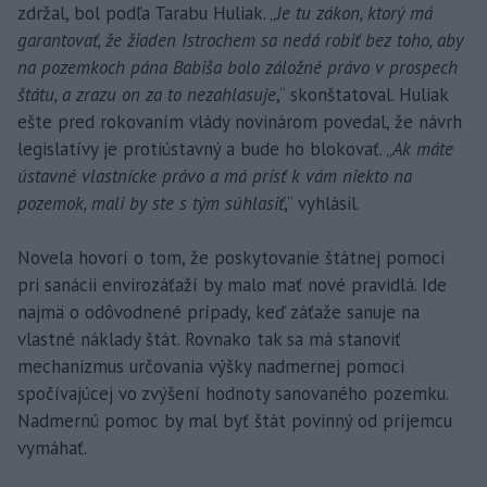
zdržal, bol podľa Tarabu Huliak. „
Je tu zákon, ktorý má
garantovať, že žiaden Istrochem sa nedá robiť bez toho, aby
na pozemkoch pána Babiša bolo záložné právo v prospech
štátu, a zrazu on za to nezahlasuje
,“ skonštatoval. Huliak
ešte pred rokovaním vlády novinárom povedal, že návrh
legislatívy je protiústavný a bude ho blokovať. „
Ak máte
ústavné vlastnícke právo a má prísť k vám niekto na
pozemok, mali by ste s tým súhlasiť
,“ vyhlásil.
Novela hovorí o tom, že poskytovanie štátnej pomoci
pri sanácii envirozáťaží by malo mať nové pravidlá. Ide
najmä o odôvodnené prípady, keď záťaže sanuje na
vlastné náklady štát. Rovnako tak sa má stanoviť
mechanizmus určovania výšky nadmernej pomoci
spočívajúcej vo zvýšení hodnoty sanovaného pozemku.
Nadmernú pomoc by mal byť štát povinný od príjemcu
vymáhať.