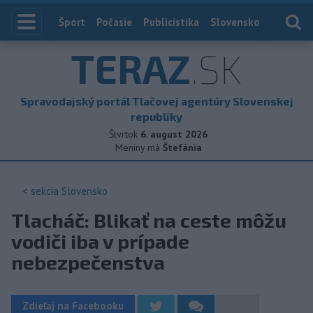
Index
Šport
Počasie
Publicistika
Slovensko
Zahranič
TERAZ
.SK
Spravodajský portál Tlačovej agentúry Slovenskej
republiky
Štvrtok
6. august 2026
Meniny má
Štefánia
< sekcia
Slovensko
Tlacháč: Blikať na ceste môžu
vodiči iba v prípade
nebezpečenstva
Zdieľaj na Facebooku