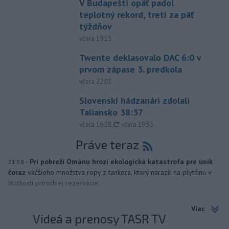
V Budapešti opäť padol
teplotný rekord, tretí za päť
týždňov
včera 19:15
Twente deklasovalo DAC 6:0 v
prvom zápase 3. predkola
včera 22:03
Slovenskí hádzanári zdolali
Taliansko 38:37
aktualizované
včera 16:28
,
včera 19:55
Práve teraz
-
Pri pobreží Ománu hrozí ekologická katastrofa pre únik
21:58
čoraz
väčšieho množstva ropy z tankera, ktorý narazil na plytčinu v
blízkosti prírodnej rezervácie.
Viac
Videá a prenosy TASR TV