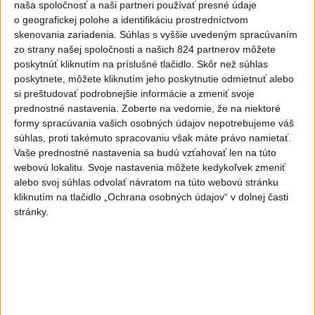
naša spoločnosť a naši partneri používať presné údaje
5
o geografickej polohe a identifikáciu prostredníctvom
V Košiciach Nad jazerom začína výstavba
skenovania zariadenia. Súhlas s vyššie uvedeným spracúvaním
chodníka,otvorili aj pumptrack
zo strany našej spoločnosti a našich 824 partnerov môžete
6
poskytnúť kliknutím na príslušné tlačidlo. Skôr než súhlas
DPB: Všetky autobusy a trolejbusy majú klimatizáciu
poskytnete, môžete kliknutím jeho poskytnutie odmietnuť alebo
7
Na kúpalisku Diakovce UNIKALA LÁTKA, osem ľudí
si preštudovať podrobnejšie informácie a zmeniť svoje
prednostné nastavenia.
Zoberte na vedomie, že na niektoré
skončilo v nemocnici
formy spracúvania vašich osobných údajov nepotrebujeme váš
súhlas, proti takémuto spracovaniu však máte právo namietať.
Najnovšie správy na Teraz.sk
Vaše prednostné nastavenia sa budú vzťahovať len na túto
webovú lokalitu. Svoje nastavenia môžete kedykoľvek zmeniť
Vyhlásenia
alebo svoj súhlas odvolať návratom na túto webovú stránku
kliknutím na tlačidlo „Ochrana osobných údajov“ v dolnej časti
Priame prenosy z Národnej rady SR
stránky.
Politika na sociálnych sieťach
Zobraziť viac
Info