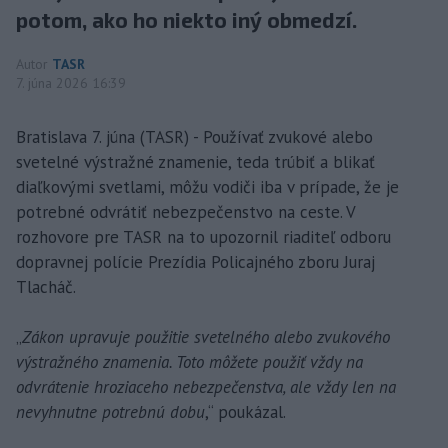
potom, ako ho niekto iný obmedzí.
Autor
TASR
7. júna 2026 16:39
Bratislava 7. júna (TASR) - Používať zvukové alebo
svetelné výstražné znamenie, teda trúbiť a blikať
diaľkovými svetlami, môžu vodiči iba v prípade, že je
potrebné odvrátiť nebezpečenstvo na ceste. V
rozhovore pre TASR na to upozornil riaditeľ odboru
dopravnej polície Prezídia Policajného zboru Juraj
Tlacháč.
„
Zákon upravuje použitie svetelného alebo zvukového
výstražného znamenia. Toto môžete použiť vždy na
odvrátenie hroziaceho nebezpečenstva, ale vždy len na
nevyhnutne potrebnú dobu
,“ poukázal.