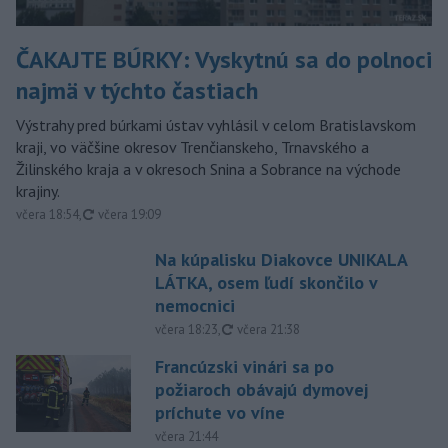
ČAKAJTE BÚRKY: Vyskytnú sa do polnoci
najmä v týchto častiach
Výstrahy pred búrkami ústav vyhlásil v celom Bratislavskom
kraji, vo väčšine okresov Trenčianskeho, Trnavského a
Žilinského kraja a v okresoch Snina a Sobrance na východe
krajiny.
aktualizované
včera 18:54
,
včera 19:09
Na kúpalisku Diakovce UNIKALA
LÁTKA, osem ľudí skončilo v
nemocnici
aktualizované
včera 18:23
,
včera 21:38
Francúzski vinári sa po
požiaroch obávajú dymovej
príchute vo víne
včera 21:44