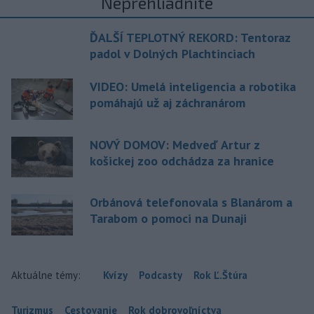
Neprehliadnite
ĎALŠÍ TEPLOTNÝ REKORD: Tentoraz
padol v Dolných Plachtinciach
VIDEO: Umelá inteligencia a robotika
pomáhajú už aj záchranárom
NOVÝ DOMOV: Medveď Artur z
košickej zoo odchádza za hranice
Orbánová telefonovala s Blanárom a
Tarabom o pomoci na Dunaji
Aktuálne témy:
Kvízy
Podcasty
Rok Ľ.Štúra
Turizmus
Cestovanie
Rok dobrovoľníctva