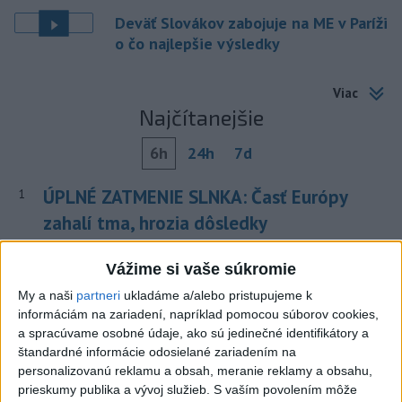
Deväť Slovákov zabojuje na ME v Paríži
o čo najlepšie výsledky
Viac
Najčítanejšie
6h
24h
7d
ÚPLNÉ ZATMENIE SLNKA: Časť Európy
1
zahalí tma, hrozia dôsledky
2
Kruhová križovatka v Poprade v smere z Hozelca bude
Vážime si vaše súkromie
hotová budúci rok
My a naši
partneri
ukladáme a/alebo pristupujeme k
3
informáciám na zariadení, napríklad pomocou súborov cookies,
Prešovský kraj vyzýva k využitiu bezplatného parkoviska v
a spracúvame osobné údaje, ako sú jedinečné identifikátory a
Tatrách
štandardné informácie odosielané zariadením na
4
personalizovanú reklamu a obsah, meranie reklamy a obsahu,
ČAKAJTE BÚRKY: Vyskytnú sa do polnoci najmä v týchto
prieskumy publika a vývoj služieb.
S vaším povolením môže
častiach