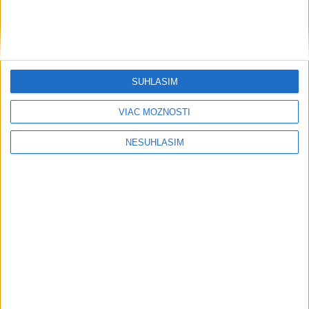
....
SÚHLASÍM
VIAC MOŽNOSTÍ
NESÚHLASÍM
....