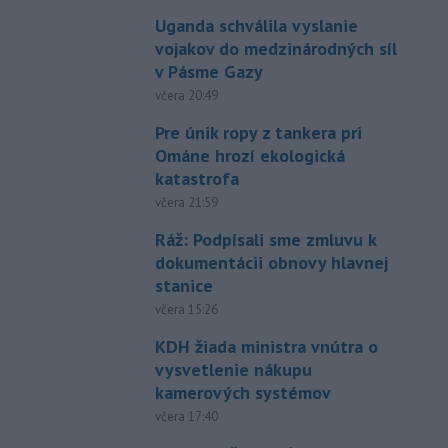
Uganda schválila vyslanie
vojakov do medzinárodných síl
v Pásme Gazy
včera 20:49
Pre únik ropy z tankera pri
Ománe hrozí ekologická
katastrofa
včera 21:59
Ráž: Podpísali sme zmluvu k
dokumentácii obnovy hlavnej
stanice
včera 15:26
KDH žiada ministra vnútra o
vysvetlenie nákupu
kamerových systémov
včera 17:40