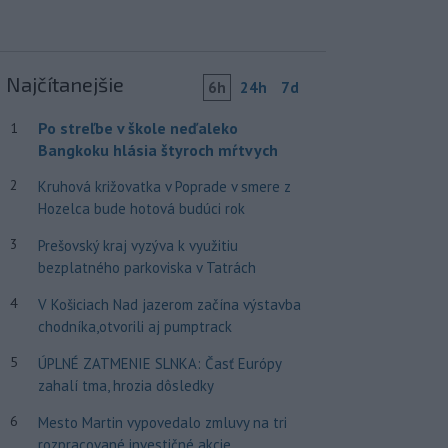
Najčítanejšie
6h
24h
7d
Po streľbe v škole neďaleko
1
Bangkoku hlásia štyroch mŕtvych
2
Kruhová križovatka v Poprade v smere z
Hozelca bude hotová budúci rok
3
Prešovský kraj vyzýva k využitiu
bezplatného parkoviska v Tatrách
4
V Košiciach Nad jazerom začína výstavba
chodníka,otvorili aj pumptrack
5
ÚPLNÉ ZATMENIE SLNKA: Časť Európy
zahalí tma, hrozia dôsledky
6
Mesto Martin vypovedalo zmluvy na tri
rozpracované investičné akcie