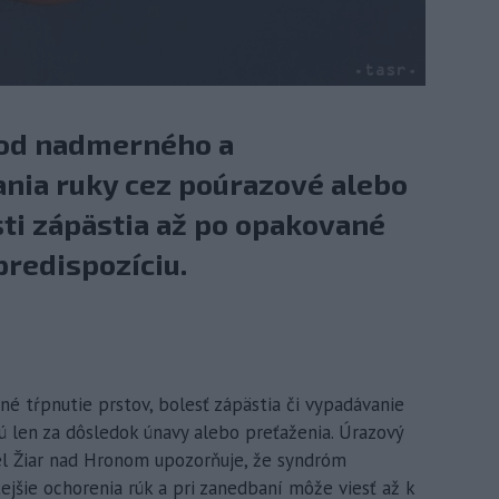
, od nadmerného a
nia ruky cez poúrazové alebo
ti zápästia až po opakované
predispozíciu.
né tŕpnutie prstov, bolesť zápästia či vypadávanie
ú len za dôsledok únavy alebo preťaženia. Úrazový
el Žiar nad Hronom upozorňuje, že syndróm
ejšie ochorenia rúk a pri zanedbaní môže viesť až k