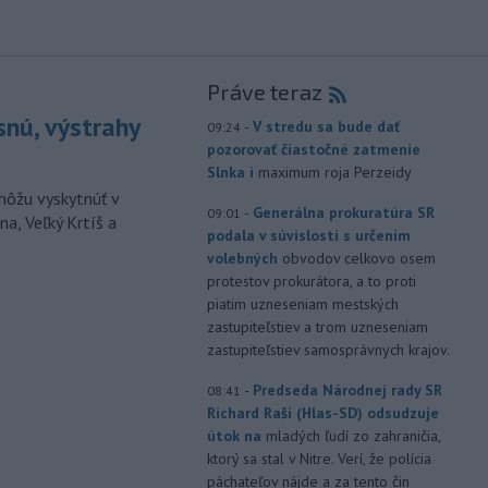
Práve teraz
snú, výstrahy
-
V stredu sa bude dať
09:24
pozorovať čiastočné zatmenie
Slnka i
maximum roja Perzeidy
môžu vyskytnúť v
-
Generálna prokuratúra SR
09:01
a, Veľký Krtíš a
podala v súvislosti s určením
volebných
obvodov celkovo osem
protestov prokurátora, a to proti
piatim uzneseniam mestských
zastupiteľstiev a trom uzneseniam
zastupiteľstiev samosprávnych krajov.
-
Predseda Národnej rady SR
08:41
Richard Raši (Hlas-SD) odsudzuje
útok na
mladých ľudí zo zahraničia,
ktorý sa stal v Nitre. Verí, že polícia
páchateľov nájde a za tento čin