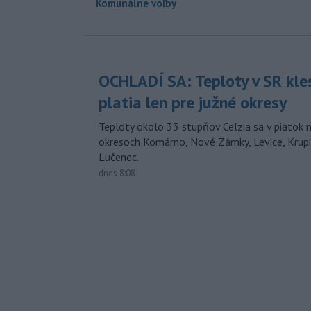
Komunálne voľby
OCHLADÍ SA: Teploty v SR kle
platia len pre južné okresy
Teploty okolo 33 stupňov Celzia sa v piatok 
okresoch Komárno, Nové Zámky, Levice, Krupin
Lučenec.
dnes 8:08