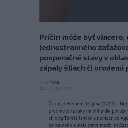
Príčin môže byť viacero
jednostranného zaťažova
pooperačné stavy v oblas
zápaly šliach či vrodenú 
Autor
TASR
15. júna 2026 9:09
Žiar nad Hronom 15. júna (TASR) - Noč
predmetov z ruky mnohí ľudia považuj
chirurg Tomáš Jančok z nemocnice Ag
karpálneho tunela patrí medzi najčast