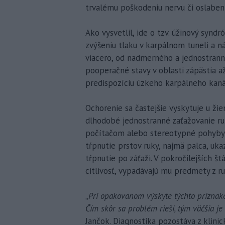
trvalému poškodeniu nervu či oslabeni
Ako vysvetlil, ide o tzv. úžinový synd
zvýšeniu tlaku v karpálnom tuneli a n
viacero, od nadmerného a jednostrann
pooperačné stavy v oblasti zápästia a
predispozíciu úzkeho karpálneho kaná
Ochorenie sa častejšie vyskytuje u žie
dlhodobé jednostranné zaťažovanie ru
počítačom alebo stereotypné pohyby
tŕpnutie prstov ruky, najmä palca, uka
tŕpnutie po záťaži. V pokročilejších š
citlivosť, vypadávajú mu predmety z ru
„
Pri opakovanom výskyte týchto príznako
Čím skôr sa problém rieši, tým väčšia j
Jančok. Diagnostika pozostáva z klini