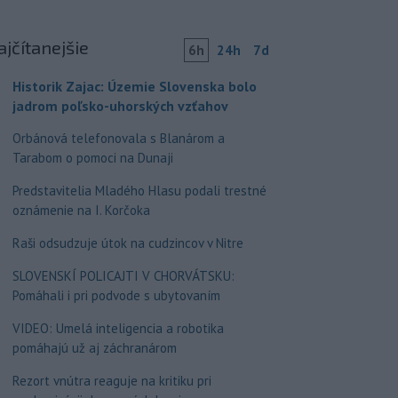
ajčítanejšie
6h
24h
7d
Historik Zajac: Územie Slovenska bolo
jadrom poľsko-uhorských vzťahov
Orbánová telefonovala s Blanárom a
Tarabom o pomoci na Dunaji
Predstavitelia Mladého Hlasu podali trestné
oznámenie na I. Korčoka
Raši odsudzuje útok na cudzincov v Nitre
SLOVENSKÍ POLICAJTI V CHORVÁTSKU:
Pomáhali i pri podvode s ubytovaním
VIDEO: Umelá inteligencia a robotika
pomáhajú už aj záchranárom
Rezort vnútra reaguje na kritiku pri