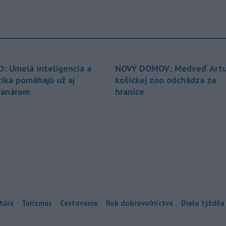
O: Umelá inteligencia a
NOVÝ DOMOV: Medveď Artu
tika pomáhajú už aj
košickej zoo odchádza za
ranárom
hranice
túra
Turizmus
Cestovanie
Rok dobrovoľníctva
Dielo týždňa