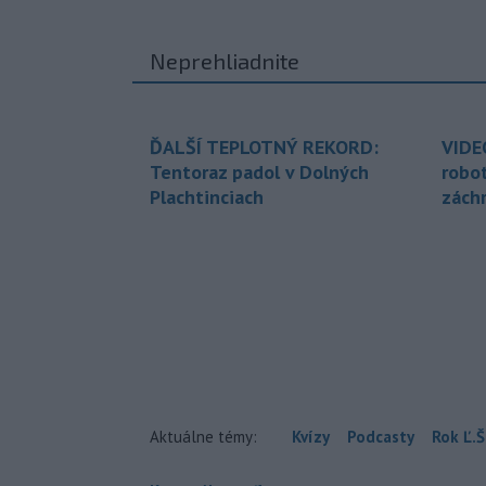
Neprehliadnite
ĎALŠÍ TEPLOTNÝ REKORD:
VIDE
Tentoraz padol v Dolných
robo
Plachtinciach
zách
Aktuálne témy:
Kvízy
Podcasty
Rok Ľ.Š