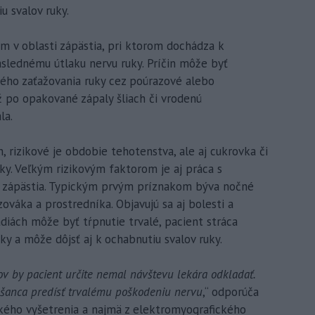
u svalov ruky.
róm v oblasti zápästia, pri ktorom dochádza k
áslednému útlaku nervu ruky. Príčin môže byť
ého zaťažovania ruky cez poúrazové alebo
ž po opakované zápaly šliach či vrodenú
la.
n, rizikové je obdobie tehotenstva, ale aj cukrovka či
ky. Veľkým rizikovým faktorom je aj práca s
 zápästia. Typickým prvým príznakom býva nočné
zováka a prostredníka. Objavujú sa aj bolesti a
tádiách môže byť tŕpnutie trvalé, pacient stráca
ky a môže dôjsť aj k ochabnutiu svalov ruky.
v by pacient určite nemal návštevu lekára odkladať.
e šanca predísť trvalému poškodeniu nervu
,“ odporúča
ckého vyšetrenia a najmä z elektromyografického