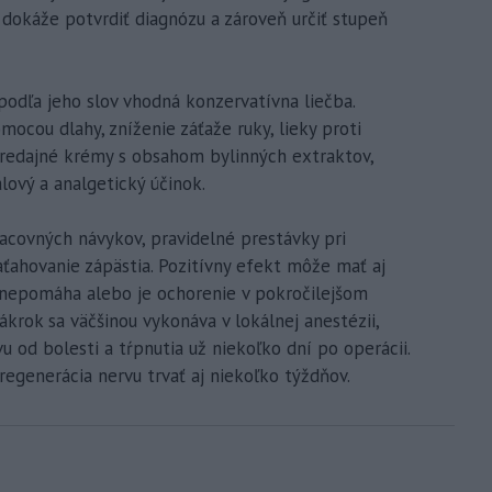
 dokáže potvrdiť diagnózu a zároveň určiť stupeň
podľa jeho slov vhodná konzervatívna liečba.
ocou dlahy, zníženie záťaže ruky, lieky proti
opredajné krémy s obsahom bylinných extraktov,
ový a analgetický účinok.
racovných návykov, pravidelné prestávky pri
aťahovanie zápästia. Pozitívny efekt môže mať aj
a nepomáha alebo je ochorenie v pokročilejšom
ákrok sa väčšinou vykonáva v lokálnej anestézii,
u od bolesti a tŕpnutia už niekoľko dní po operácii.
regenerácia nervu trvať aj niekoľko týždňov.