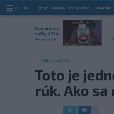
RUBRIKY
Index
Šport
Počasie
Publicistika
Slovensko
Komunálne
voľby 2026
S
Všetky správy
< sekcia
Slovensko
Toto je jed
rúk. Ako sa