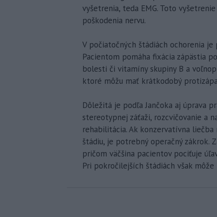
vyšetrenia, teda EMG. Toto vyšetrenie
poškodenia nervu.
V počiatočných štádiách ochorenia je 
Pacientom pomáha fixácia zápästia pom
bolesti či vitamíny skupiny B a voľn
ktoré môžu mať krátkodobý protizápal
Dôležitá je podľa Jančoka aj úprava p
stereotypnej záťaži, rozcvičovanie a n
rehabilitácia. Ak konzervatívna liečb
štádiu, je potrebný operačný zákrok. Z
pričom väčšina pacientov pociťuje úľav
Pri pokročilejších štádiách však môže 