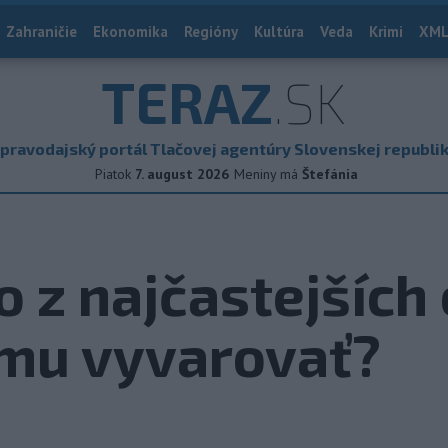
Zahraničie
Ekonomika
Regióny
Kultúra
Veda
Krimi
XML
TERAZ
.SK
pravodajský portál Tlačovej agentúry Slovenskej republi
Piatok
7. august 2026
Meniny má
Štefánia
no z najčastejších
 mu vyvarovať?