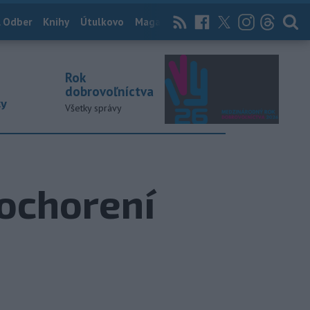
 Odber
Knihy
Útulkovo
Magazín
News Now
Archív
TASR
Rok
dobrovoľníctva
ky
Všetky správy
 ochorení