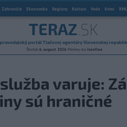
Zahraničie
Ekonomika
Regióny
Kultúra
Veda
Krimi
XML
TERAZ
.SK
pravodajský portál Tlačovej agentúry Slovenskej republi
Štvrtok
6. august 2026
Meniny má
Jozefína
služba varuje: Zá
iny sú hraničné