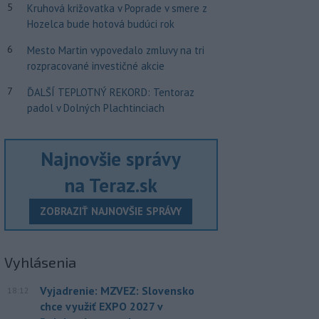
5
Kruhová križovatka v Poprade v smere z
Hozelca bude hotová budúci rok
6
Mesto Martin vypovedalo zmluvy na tri
rozpracované investičné akcie
7
ĎALŠÍ TEPLOTNÝ REKORD: Tentoraz
padol v Dolných Plachtinciach
Najnovšie správy
na Teraz.sk
ZOBRAZIŤ NAJNOVŠIE SPRÁVY
Vyhlásenia
Vyjadrenie: MZVEZ: Slovensko
18:12
chce využiť EXPO 2027 v