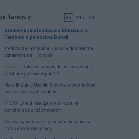
ajčítanejšie
6h
24h
7d
Orbánová telefonovala s Blanárom a
Tarabom o pomoci na Dunaji
Predstavitelia Mladého Hlasu podali trestné
oznámenie na I. Korčoka
Taraba s Takáčom podpísali memorandum o
prechode pozemkov pod NP
Historik Zajac: Územie Slovenska bolo jadrom
poľsko-uhorských vzťahov
VIDEO: Umelá inteligencia a robotika
pomáhajú už aj záchranárom
Rómovia prisťahovaní do maďarskej obce sa
vrátili do košickej osady