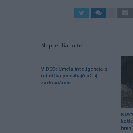
Neprehliadnite
VIDEO: Umelá inteligencia a
robotika pomáhajú už aj
záchranárom
NOVÝ
koši
hran