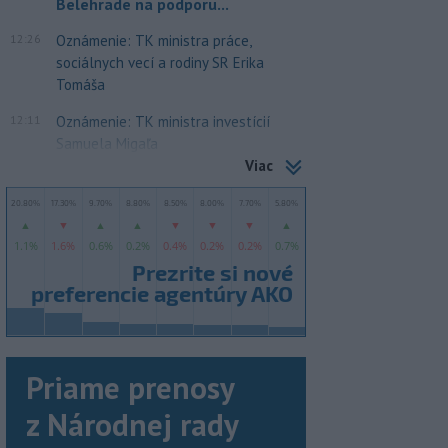
Belehrade na podporu...
12:26
Oznámenie: TK ministra práce,
sociálnych vecí a rodiny SR Erika
Tomáša
12:11
Oznámenie: TK ministra investícií
Samuela Migaľa
Viac
Priame prenosy
z Národnej rady