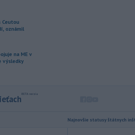
vykonávajúca funkciu predsedu
maďarského
Národného
zhromaždenia Anikó Hallerová
Nagyová vo štvrtok oznámila, že v
s Ceutou
súlade s návrhom poslaneckého klubu
dí, oznámil
vládnej strany Tisza rozhodne
zákonodarný zbor o novej hlave štátu
na budúci utorok.
ojuje na ME v
-
Európska komisia (EK) sa
13:31
ie výsledky
pripravuje na možné dôsledky
úplného
zatmenia Slnka na výrobu
elektriny v Európskej únii.
-
Vlastníctvo a správa lesov v
13:24
štyroch národných parkoch (NP),
sieťach
ktoré začiatkom júla prešli zonáciou,
plne prechádza pod národné parky.
-
Hasiči aj vo štvrtok
12:57
Najnovšie statusy štátnych inšt
pokračujú v boji s rozsiahlymi
lesnými požiarmi
na západnom