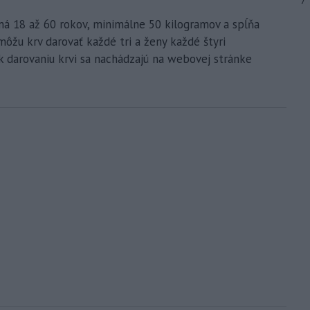
7
má 18 až 60 rokov, minimálne 50 kilogramov a spĺňa
ôžu krv darovať každé tri a ženy každé štyri
k darovaniu krvi sa nachádzajú na webovej stránke