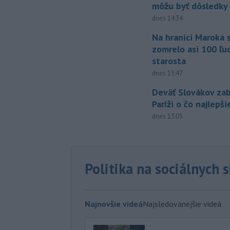
môžu byť dôsledky
dnes 14:34
Na hranici Maroka 
zomrelo asi 100 ľu
starosta
dnes 15:47
Deväť Slovákov zab
Paríži o čo najlepš
dnes 13:05
Politika na sociálnych 
Najnovšie videá
Najsledovanejšie videá