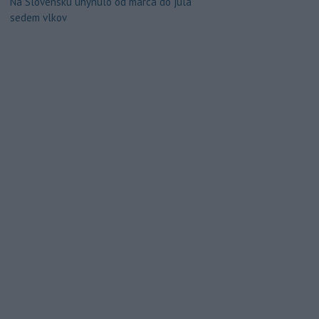
Na Slovensku uhynulo od marca do júla
sedem vlkov