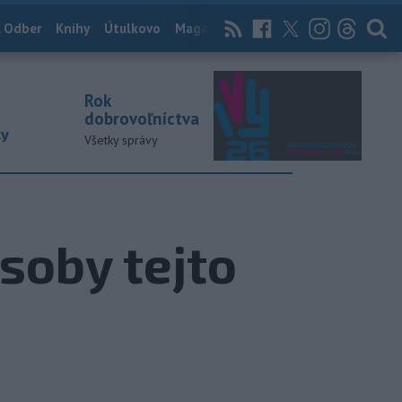
 Odber
Knihy
Útulkovo
Magazín
News Now
Archív
TASR
Rok
dobrovoľníctva
ky
Všetky správy
soby tejto