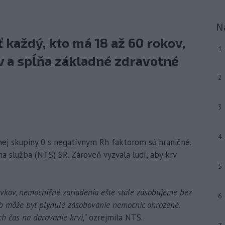
N
 každý, kto má 18 až 60 rokov,
1
 a spĺňa základné zdravotné
2
3
4
vnej skupiny 0 s negatívnym Rh faktorom sú hraničné.
 služba (NTS) SR. Zároveň vyzvala ľudí, aby krv
5
vkov, nemocničné zariadenia ešte stále zásobujeme bez
6
ob môže byť plynulé zásobovanie nemocníc ohrozené.
ch čas na darovanie krvi,“
ozrejmila NTS.