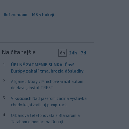
Referendum
MS v hokeji
Najčítanejšie
6h
24h
7d
ÚPLNÉ ZATMENIE SLNKA: Časť
1
Európy zahalí tma, hrozia dôsledky
2
Afganec, ktorý v Mníchove vrazil autom
do davu, dostal TREST
3
V Košiciach Nad jazerom začína výstavba
chodníka,otvorili aj pumptrack
4
Orbánová telefonovala s Blanárom a
Tarabom o pomoci na Dunaji