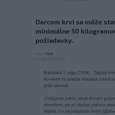
Darcom krvi sa môže stať
minimálne 50 kilogramov
požiadavky.
Autor
TASR
5. mája 2026 14:58
Bratislava 5. mája (TASR) - Zásoby kr
Na webe to uviedla Národná transfúzna
prišli darovať.
„Evidujeme pokles zásob krvných prípra
obmedzení, ale pri ďalšom poklese zás
Nájdite si v nasledujúcich dvoch týždňo