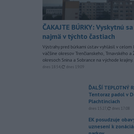
ČAKAJTE BÚRKY: Vyskytnú sa 
najmä v týchto častiach
Výstrahy pred búrkami ústav vyhlásil v celom 
väčšine okresov Trenčianskeho, Trnavského a Ž
okresoch Snina a Sobrance na východe krajiny.
aktualizované
dnes 18:54
,
dnes 19:09
ĎALŠÍ TEPLOTNÝ 
Tentoraz padol v D
Plachtinciach
aktualizovan
dnes 15:27
,
dnes 17:08
EK posudzuje obavy
uznesení k zonáci
parkov