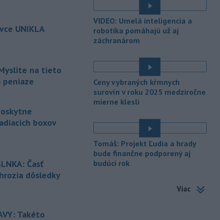
národných parkov. Zároveň posudzuje
é
ôsmu žiadosť o platbu z plánu
VIDEO: Umelá inteligencia a
obnovy.
ovce UNIKLA
robotika pomáhajú už aj
záchranárom
-
Počas minulotýždňového
15:44
prekročenia hranice desaťtisícov
é
nelegálnych migrantov z Maroka do
Myslite na tieto
španielskej exklávy Ceuta zomrelo
m peniaze
Ceny vybraných kŕmnych
približne 100 ľudí, oznámil vo štvrtok
surovín v roku 2025 medziročne
tamojší starosta Juan Jesús Vivas v
mierne klesli
Európskom parlamente.
poskytne
-
Meteorológovia zo
adiacich boxov
15:25
Slovenského
hydrometeorologického ústavu
Tomáš: Projekt Ľudia a hrady
é
(SHMÚ) vo štvrtok opäť zaznamenali
bude finančne podporený aj
nový absolútny rekord teploty
LNKA: Časť
budúci rok
vzduchu. V Dolných Plachtinciach v
 hrozia dôsledky
okrese Veľký Krtíš dosiahla teplota
é
Viac
popoludní 42 stupňov Celzia.
-
Podpredsedníčka
13:41
VY: Takéto