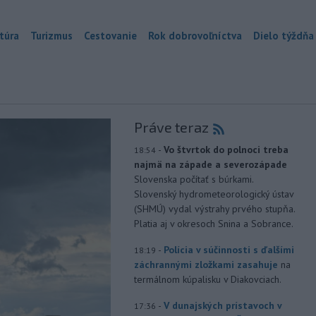
túra
Turizmus
Cestovanie
Rok dobrovoľníctva
Dielo týždňa
Práve teraz
-
Vo štvrtok do polnoci treba
18:54
najmä na západe a severozápade
Slovenska počítať s búrkami.
Slovenský hydrometeorologický ústav
(SHMÚ) vydal výstrahy prvého stupňa.
Platia aj v okresoch Snina a Sobrance.
-
Polícia v súčinnosti s ďalšími
18:19
záchrannými zložkami zasahuje
na
termálnom kúpalisku v Diakovciach.
-
V dunajských prístavoch v
17:36