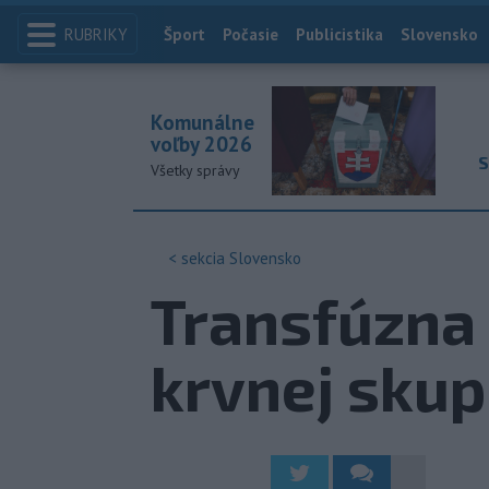
RUBRIKY
Index
Šport
Počasie
Publicistika
Slovensko
Komunálne
voľby 2026
S
Všetky správy
< sekcia
Slovensko
Transfúzna 
krvnej skup