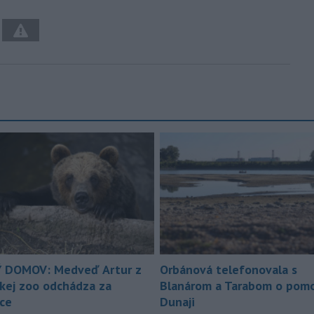
 DOMOV: Medveď Artur z
Orbánová telefonovala s
ckej zoo odchádza za
Blanárom a Tarabom o pomo
ice
Dunaji