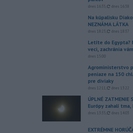
aktualizovan
dnes 16:35
,
dnes 16:38
Na kúpalisku Diak
NEZNÁMA LÁTKA
aktualizovan
dnes 18:23
,
dnes 18:37
Letíte do Egypta? 
veci, zachránia vá
dnes 15:00
Agroministerstvo 
peniaze na 150 chl
pre diviaky
aktualizovan
dnes 12:11
,
dnes 13:22
ÚPLNÉ ZATMENIE S
Európy zahalí tma,
aktualizovan
dnes 13:35
,
dnes 14:03
EXTRÉMNE HORÚČA