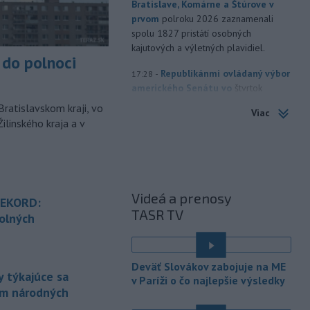
Bratislave, Komárne a Štúrove v
prvom
polroku 2026 zaznamenali
spolu 1827 pristátí osobných
kajutových a výletných plavidiel.
do polnoci
-
Republikánmi ovládaný výbor
17:28
amerického Senátu vo
štvrtok
označil lekára Anthonyho Fauciho za
Bratislavskom kraji, vo
Viac
osobu brániacu vyšetrovacím
ilinského kraja a v
právomociam Kongresu.
-
Jemenskí povstalci húsíovia
17:14
vo štvrtok pri raketových a
dronových
útokoch zabili najmenej 38
Videá a prenosy
príslušníkov vládnych síl a ďalších 29
REKORD:
TASR TV
zranili, uviedli pre agentúru AFP
olných
zdroje zo zdravotníckych služieb.
é
-
Európska komisia (EK)
16:35
Deväť Slovákov zabojuje na ME
monitoruje situáciu a posudzuje
 týkajúce sa
v Paríži o čo najlepšie výsledky
všetky
vznesené obavy týkajúce sa
ám národných
vládnych uznesení k zonáciám